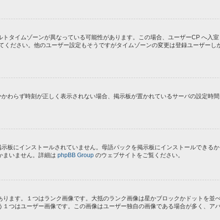
トタイムゾーンが異なっている可能性があります。この場合、ユーザーCP へ入室
してください。他のユーザー設定もそうですがタイムゾーンの変更は登録ユーザーし
にもかかわらず時刻が正しく表示されない場合、掲示板が置かれているサーバの設定時
) が掲示板にインストールされていません。母語パックを掲示板にインストールでき
かまいません。詳細は
phpBB Group
のウェブサイトをご覧ください。
あります。１つはランク画像です。大抵のランク画像は星かブロックかドットを並
う１つはユーザー画像です。この画像はユーザー独自の画像である場合が多く、ア