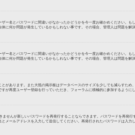
ーザー名とパスワードに間違いがなかったかどうかを今一度お確かめください。も
自体に何か問題が発生しているかもしれない事です。その場合、管理人は問題を解
ーザー名とパスワードに間違いがなかったかどうかを今一度お確かめください。も
自体に何か問題が発生しているかもしれない事です。その場合、管理人は問題を解
ことがあります。また大抵の掲示板はデータベースのサイズを少しでも減らすため
ですが再度ユーザー登録を行っていただき、フォーラムに積極的に参加するように
できませんが新しいパスワードを再発行することならできます。パスワードを再発行
名とメールアドレスを入力して送信してください。再発行されたパスワードは入力