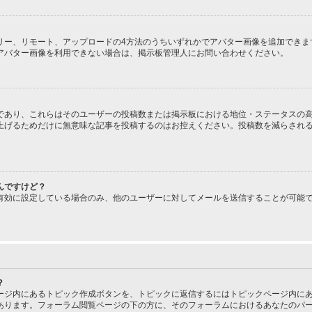
、ギャラリー、リモート、アップロードの4方法のうちいずれかでアバター画像を追加で
アバター画像を利用できない場合は、掲示板管理人にお問い合わせください。
であり、これらはそのユーザーの投稿数または掲示板における地位・ステータスの高
上げるためだけに無意味な記事を投稿するのはお控えください。投稿数を減らされ
んですけど？
有効に設定している場合のみ、他のユーザーに対してメールを送信することが可能
？
ージ内にあるトピック作成ボタンを、トピックに返信するにはトピックページ内にあ
あります。フォーラム閲覧ページの下の方に、そのフォーラムにおけるあなたのパ