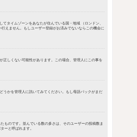
してタイムゾーンをあなたが住んでいる国・地域 （ロンドン、
か行えません。もしユーザー登録がお済みでないならこの機会に
間が正しくない可能性があります。この場合、管理人にこの事を
るかどうかを管理人に訊いてみてください。もし母語パックがまだ
べたものです。並んでいる数の多さは、そのユーザーの投稿数ま
バターと呼ばれます。