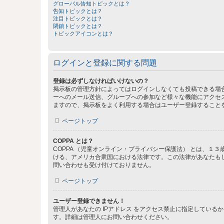
グローバル告知トピックとは？
告知トピックとは？
注目トピックとは？
閉鎖トピックとは？
トピックアイコンとは？
ログインと登録に関する問題
登録は必ずしなければいけないの？
掲示板の管理方針によってはログインしなくても投稿できる場合
ーへのメール送信、グループへの参加など様々な機能にアクセ
ますので、掲示板をよく利用する場合はユーザー登録すること
ページトップ
COPPA とは？
COPPA （児童オンライン・プライバシー保護法） とは、
ける、アメリカ合衆国における法律です。この法律があなたもしく
問い合わせも受け付けておりません。
ページトップ
ユーザー登録できません！
管理人があなたの IPアドレス をアクセス禁止に指定してい
す。詳細は管理人にお問い合わせください。