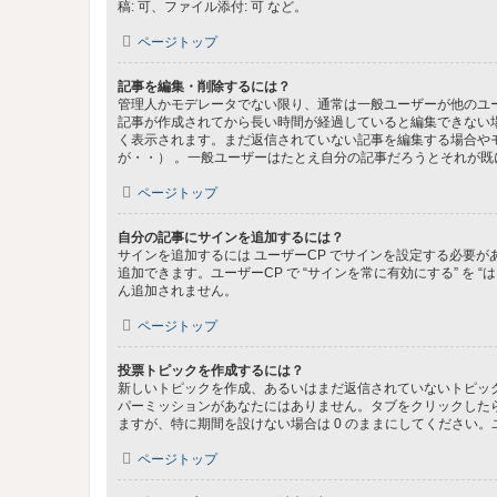
稿: 可、ファイル添付: 可 など。
ページトップ
記事を編集・削除するには？
管理人かモデレータでない限り、通常は一般ユーザーが他のユ
記事が作成されてから長い時間が経過していると編集できない
く表示されます。まだ返信されていない記事を編集する場合や
が・・） 。一般ユーザーはたとえ自分の記事だろうとそれが
ページトップ
自分の記事にサインを追加するには？
サインを追加するには ユーザーCP でサインを設定する必要
追加できます。ユーザーCP で “サインを常に有効にする” を
ん追加されません。
ページトップ
投票トピックを作成するには？
新しいトピックを作成、あるいはまだ返信されていないトピック
パーミッションがあなたにはありません。タブをクリックした
ますが、特に期間を設けない場合は 0 のままにしてください。
ページトップ