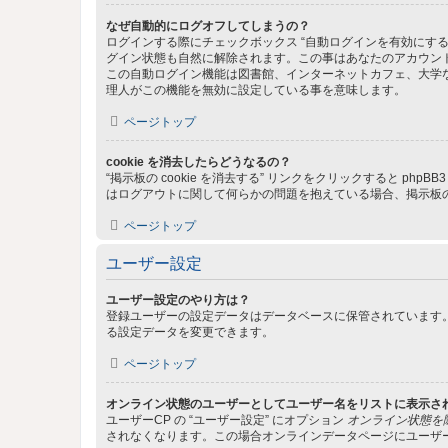
なぜ自動的にログオフしてしまうの？
ログインする際にチェックボックス “自動ログインを有効にす
グイン状態も自然に解除されます。この事はあなたのアカウン
この自動ログイン機能は図書館、インターネットカフェ、大学
理人がこの機能を無効に設定している事を意味します。
ページトップ
cookie を消去したらどうなるの？
“掲示板の cookie を消去する” リンクをクリックすると ph
はログアウトに関して何らかの問題を抱えている場合、掲示板の 
ページトップ
ユーザー設定
ユーザー設定のやり方は？
登録ユーザーの設定データはデータベースに保管されています。
る設定データを変更できます。
ページトップ
オンライン状態のユーザーとしてユーザー名をリストに表示さ
ユーザーCP の “ユーザー設定” にオプション
オンライン状態を
されなくなります。この場合オンラインデータページにユーザ