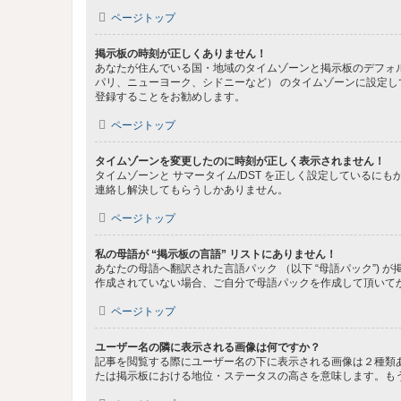
ページトップ
掲示板の時刻が正しくありません！
あなたが住んでいる国・地域のタイムゾーンと掲示板のデフォル
パリ、ニューヨーク、シドニーなど） のタイムゾーンに設定
登録することをお勧めします。
ページトップ
タイムゾーンを変更したのに時刻が正しく表示されません！
タイムゾーンと サマータイム/DST を正しく設定している
連絡し解決してもらうしかありません。
ページトップ
私の母語が “掲示板の言語” リストにありません！
あなたの母語へ翻訳された言語パック （以下 “母語パック”
作成されていない場合、ご自分で母語パックを作成して頂いて
ページトップ
ユーザー名の隣に表示される画像は何ですか？
記事を閲覧する際にユーザー名の下に表示される画像は２種類
たは掲示板における地位・ステータスの高さを意味します。も