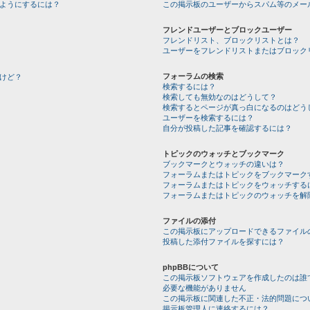
ようにするには？
この掲示板のユーザーからスパム等のメー
フレンドユーザーとブロックユーザー
フレンドリスト、ブロックリストとは？
ユーザーをフレンドリストまたはブロック
フォーラムの検索
けど？
検索するには？
検索しても無効なのはどうして？
検索するとページが真っ白になるのはどう
ユーザーを検索するには？
自分が投稿した記事を確認するには？
トピックのウォッチとブックマーク
ブックマークとウォッチの違いは？
フォーラムまたはトピックをブックマーク
フォーラムまたはトピックをウォッチする
フォーラムまたはトピックのウォッチを解
ファイルの添付
この掲示板にアップロードできるファイル
投稿した添付ファイルを探すには？
phpBBについて
この掲示板ソフトウェアを作成したのは誰
必要な機能がありません
この掲示板に関連した不正・法的問題につ
掲示板管理人に連絡するには？