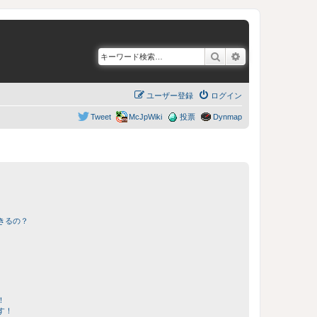
検索
詳細検索
ユーザー登録
ログイン
Tweet
McJpWiki
投票
Dynmap
きるの？
！
す！