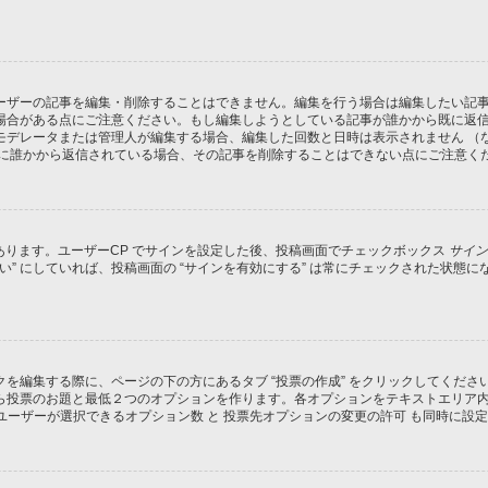
ーザーの記事を編集・削除することはできません。編集を行う場合は編集したい記
場合がある点にご注意ください。もし編集しようとしている記事が誰かから既に返
モデレータまたは管理人が編集する場合、編集した回数と日時は表示されません （
既に誰かから返信されている場合、その記事を削除することはできない点にご注意く
があります。ユーザーCP でサインを設定した後、投稿画面でチェックボックス
サイン
 “はい” にしていれば、投稿画面の “サインを有効にする” は常にチェックされた
を編集する際に、ページの下の方にあるタブ “投票の作成” をクリックしてくだ
ら投票のお題と最低２つのオプションを作ります。各オプションをテキストエリア
ユーザーが選択できるオプション数 と 投票先オプションの変更の許可 も同時に設