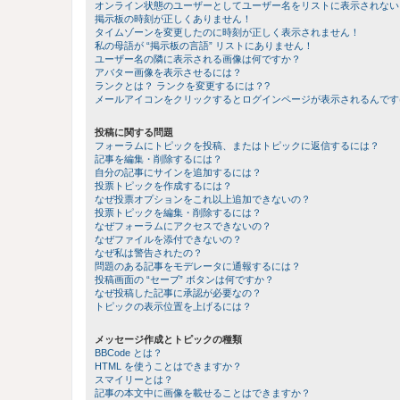
オンライン状態のユーザーとしてユーザー名をリストに表示されない
掲示板の時刻が正しくありません！
タイムゾーンを変更したのに時刻が正しく表示されません！
私の母語が “掲示板の言語” リストにありません！
ユーザー名の隣に表示される画像は何ですか？
アバター画像を表示させるには？
ランクとは？ ランクを変更するには？?
メールアイコンをクリックするとログインページが表示されるんです
投稿に関する問題
フォーラムにトピックを投稿、またはトピックに返信するには？
記事を編集・削除するには？
自分の記事にサインを追加するには？
投票トピックを作成するには？
なぜ投票オプションをこれ以上追加できないの？
投票トピックを編集・削除するには？
なぜフォーラムにアクセスできないの？
なぜファイルを添付できないの？
なぜ私は警告されたの？
問題のある記事をモデレータに通報するには？
投稿画面の “セーブ” ボタンは何ですか？
なぜ投稿した記事に承認が必要なの？
トピックの表示位置を上げるには？
メッセージ作成とトピックの種類
BBCode とは？
HTML を使うことはできますか？
スマイリーとは？
記事の本文中に画像を載せることはできますか？