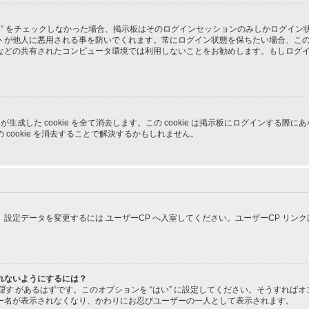
る” をチェックしなかった場合、掲示板はそのログインセッションのみしかログイ
トが他人に悪用される事を防いでくれます。常にログイン状態を保ちたい場合、こ
などの共有されたコンピュータ環境では利用しないことをお勧めします。もしログ
pBB3 が生成した cookie を全て消去します。この cookie は掲示板にログイ
cookie を消去することで解決するかもしれません。
設定データを変更するには ユーザーCP へ入室してください。ユーザーCP リン
れないようにするには？
隠す
があるはずです。このオプションを “はい” に設定してください。そうすれば
ー名が表示されなくなり、かわりにお忍びユーザーの一人として表示されます。