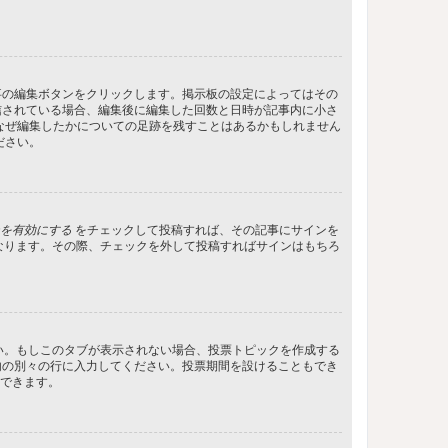
事の編集ボタンをクリックします。掲示板の設定によってはその
信されている場合、編集後に編集した回数と日時が記事内に小さ
なぜ編集したかについての足跡を残すことはあるかもしれません
ださい。
を有効にする
をチェックして投稿すれば、その記事にサインを
状態になります。その際、チェックを外して投稿すればサインはもちろ
さい。もしこのタブが表示されない場合、投票トピックを作成する
内の別々の行に入力してください。投票期間を設けることもでき
定できます。