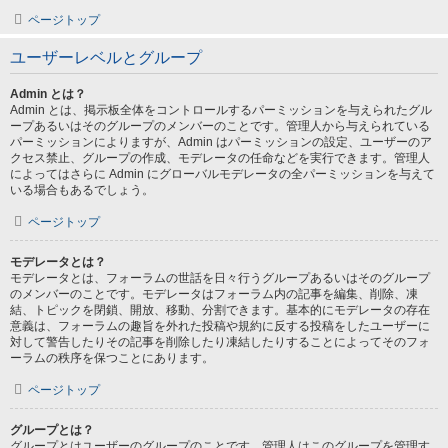
ページトップ
ユーザーレベルとグループ
Admin とは？
Admin とは、掲示板全体をコントロールするパーミッションを与えられたグル
ープあるいはそのグループのメンバーのことです。管理人から与えられている
パーミッションによりますが、Admin はパーミッションの設定、ユーザーのア
クセス禁止、グループの作成、モデレータの任命などを実行できます。管理人
によってはさらに Admin にグローバルモデレータの全パーミッションを与えて
いる場合もあるでしょう。
ページトップ
モデレータとは？
モデレータとは、フォーラムの世話を日々行うグループあるいはそのグループ
のメンバーのことです。モデレータはフォーラム内の記事を編集、削除、凍
結、トピックを閉鎖、開放、移動、分割できます。基本的にモデレータの存在
意義は、フォーラムの趣旨を外れた投稿や規約に反する投稿をしたユーザーに
対して警告したりその記事を削除したり凍結したりすることによってそのフォ
ーラムの秩序を保つことにあります。
ページトップ
グループとは？
グループとはユーザーのグループのことです。管理人はこのグループを管理す