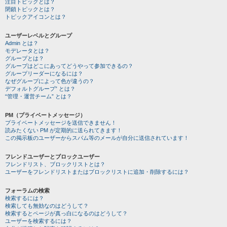
注目トピックとは？
閉鎖トピックとは？
トピックアイコンとは？
ユーザーレベルとグループ
Admin とは？
モデレータとは？
グループとは？
グループはどこにあってどうやって参加できるの？
グループリーダーになるには？
なぜグループによって色が違うの？
デフォルトグループ” とは？
“管理・運営チーム” とは？
PM（プライベートメッセージ）
プライベートメッセージを送信できません！
読みたくない PM が定期的に送られてきます！
この掲示板のユーザーからスパム等のメールが自分に送信されています！
フレンドユーザーとブロックユーザー
フレンドリスト、ブロックリストとは？
ユーザーをフレンドリストまたはブロックリストに追加・削除するには？
フォーラムの検索
検索するには？
検索しても無効なのはどうして？
検索するとページが真っ白になるのはどうして？
ユーザーを検索するには？