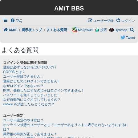
AMiT BBS
FAQ
ユーザー登録
ログイン
検
AMiT
掲示板トップ
よくある質問
McJpWiki
投票
Dynmap
索
Tweet
よくある質問
ログインと登録に関する問題
登録は必ずしなければいけないの？
COPPA とは？
ユーザー登録できません！
登録はしたのにログインできません！
なぜログインできないの？
以前、登録したはずなのに今はログインできません！
パスワードを無くしてしまいました！
なぜ自動的にログオフしてしまうの？
cookie を消去したらどうなるの？
ユーザー設定
ユーザー設定のやり方は？
オンライン状態のユーザーとしてユーザー名をリストに表示されないようにするに
は？
掲示板の時刻が正しくありません！