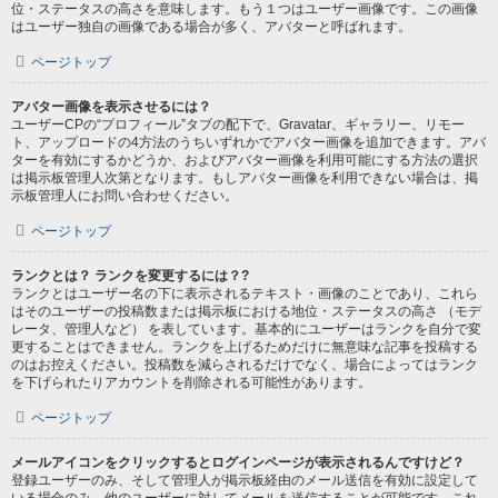
位・ステータスの高さを意味します。もう１つはユーザー画像です。この画像
はユーザー独自の画像である場合が多く、アバターと呼ばれます。
ページトップ
アバター画像を表示させるには？
ユーザーCPの“プロフィール”タブの配下で、Gravatar、ギャラリー、リモー
ト、アップロードの4方法のうちいずれかでアバター画像を追加できます。アバ
ターを有効にするかどうか、およびアバター画像を利用可能にする方法の選択
は掲示板管理人次第となります。もしアバター画像を利用できない場合は、掲
示板管理人にお問い合わせください。
ページトップ
ランクとは？ ランクを変更するには？?
ランクとはユーザー名の下に表示されるテキスト・画像のことであり、これら
はそのユーザーの投稿数または掲示板における地位・ステータスの高さ （モデ
レータ、管理人など） を表しています。基本的にユーザーはランクを自分で変
更することはできません。ランクを上げるためだけに無意味な記事を投稿する
のはお控えください。投稿数を減らされるだけでなく、場合によってはランク
を下げられたりアカウントを削除される可能性があります。
ページトップ
メールアイコンをクリックするとログインページが表示されるんですけど？
登録ユーザーのみ、そして管理人が掲示板経由のメール送信を有効に設定して