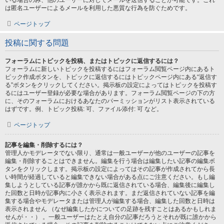
いる場合のみ、他のユーザーに対してメールを送信することが可能です。これ
は匿名ユーザーによるメールを利用した悪質な行為を防ぐためです。
ページトップ
投稿に関する問題
フォーラムにトピックを投稿、またはトピックに返信するには？
フォーラムに新しいトピックを投稿するにはフォーラム閲覧ページ内にあるト
ピック作成ボタンを、トピックに返信するにはトピックページ内にある“返信す
る”ボタンをクリックしてください。掲示板の設定によってはトピックを投稿す
るにはユーザー登録が必要な場合があります。フォーラム閲覧ページの下の方
に、そのフォーラムにおけるあなたのパーミッションがリスト表示されている
はずです。例、トピック投稿: 可、ファイル添付: 可 など。
ページトップ
記事を編集・削除するには？
管理人かモデレータでない限り、通常は一般ユーザーが他のユーザーの記事を
編集・削除することはできません。編集を行う場合は編集したい記事の編集ボ
タンをクリックします。掲示板の設定によってはその記事が作成されてから長
い時間が経過していると編集できない場合がある点にご注意ください。もし編
集しようとしている記事が誰かから既に返信されている場合、編集後に編集し
た回数と日時が記事内に小さく表示されます。まだ返信されていない記事を編
集する場合やモデレータまたは管理人が編集する場合、編集した回数と日時は
表示されません （なぜ編集したかについての足跡を残すことはあるかもしれま
せんが・・） 。一般ユーザーはたとえ自分の記事だろうとそれが既に誰かから