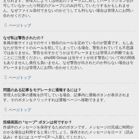
えられます。管理人によっては特定のフォーラムに対してパーミッションを許
可していなかったり特定のグループにのみ許可していたりするかもしれませ
ん。なぜファイル添付できないのかどうしても判らない場合は管理人にお問い
合わせください。
ページトップ
なぜ私は警告されたの？
各掲示板サイトはそのサイト独自のルールを定めているのが普通です。もしあ
なたが当サイトのルールを犯してしまっている場合、警告されていても不思議
ではありません。警告を出すかどうかはモデレータまたは管理人の判断である
ことにご注意ください。phpBB Group は当サイトが出す警告について何の関係
もありませんし責任も負いません。なぜ警告が出されたのか判らない場合はモ
デレータまたは管理人にお問い合わせください。
ページトップ
問題のある記事をモデレータに通報するには？
管理人が記事の通報を許可している場合、記事内に通報ボタンが表示されま
す。そのボタンをクリックすれば通報ページへ移動できます。
ページトップ
投稿画面の “セーブ” ボタンは何ですか？
作成中のメッセージを保存するためのボタンです。メッセージの完成に時間が
かかる場合は利用すると良いでしょう。保存されたメッセージをロード（読み
込み）するには ユーザーCP へ入室してください。