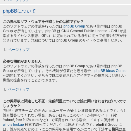
ページトップ
phpBBについて
この掲示板ソフトウェアを作成したのは誰ですか？
このソフトウェアの作成を行ったのは
phpBB Group
であり著作権は phpBB
Group が所有しています。phpBB は GNU General Public License（GNU が提
唱するライセンス形態、GPL） に定められている条件に従って使用や配布が許
諾されています。詳細については phpBB Group のサイトをご参照ください。
ページトップ
必要な機能がありません
このソフトウェアの作成を行ったのは phpBB Group であり著作権は phpBB
Group が所有しています。その機能が必要だと思う場合、
phpBB Ideas Centre
へ訪問してください。そちらで既に提案されたアイデアへの投票および新しい
機能の提案を行うことができます。
ページトップ
この掲示板に関連した不正・法的問題については誰に問い合わせればいいので
しょうか？
“管理・運営チーム” の各 Adminユーザー が正しい連絡先であるはずです。もし
誰も返答してくれない場合、あるいはもしこのサイトが無料サイト （例:
Yahoo!, free.fr, f2s.com など） で運営されている場合、ドメイン所持者 （
whois lookup
検索で調べてください） に連絡すべきです。phpBB Group に
は、誰が何処でどのようにこの掲示板を使用するかについて干渉する
権限は全