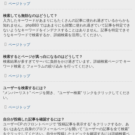
ページトップ
検索しても無効なのはどうして？
入力したキーワードがあまりにもたくさんの記事に使われ過ぎているからかも
知れません。 phpBB3 ではあまりにも頻繁に使われ過ぎていて記事を特定でき
ないようなキーワードをインデクスすることはありません。記事を特定できそ
うなキーワードで検索するか、詳細検索を活用してください。
ページトップ
検索するとページが真っ白になるのはどうして？
検索結果が多すぎてサーバに負担をかけ過ぎています。詳細検索ページで キー
ワード検索 と フォーラムの絞り込み を行ってください。
ページトップ
ユーザーを検索するには？
“メンバーリスト” ページを開き、 “ユーザー検索” リンクをクリックしてくださ
い。
ページトップ
自分が投稿した記事を確認するには？
ユーザーCP のフロントページで “投稿記事を表示する” をクリックするか、あ
るいはあなた自身のプロフィールページを開いて “ユーザーの記事を全て検索”
をクリックしてください。自分が投稿したトピックを確認するには詳細検索ペ