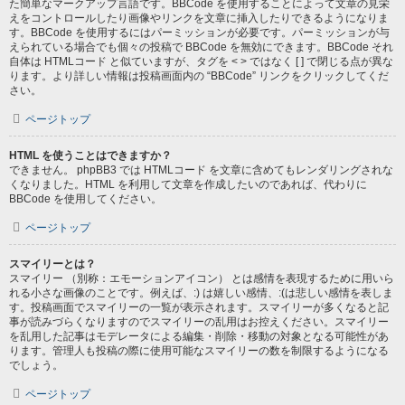
た簡単なマークアップ言語です。BBCode を使用することによって文章の見栄
えをコントロールしたり画像やリンクを文章に挿入したりできるようになりま
す。BBCode を使用するにはパーミッションが必要です。パーミッションが与
えられている場合でも個々の投稿で BBCode を無効にできます。BBCode それ
自体は HTMLコード と似ていますが、タグを < > ではなく [ ] で閉じる点が異な
ります。より詳しい情報は投稿画面内の “BBCode” リンクをクリックしてくだ
さい。
ページトップ
HTML を使うことはできますか？
できません。 phpBB3 では HTMLコード を文章に含めてもレンダリングされな
くなりました。HTML を利用して文章を作成したいのであれば、代わりに
BBCode を使用してください。
ページトップ
スマイリーとは？
スマイリー （別称：エモーションアイコン） とは感情を表現するために用いら
れる小さな画像のことです。例えば、:) は嬉しい感情、:(は悲しい感情を表しま
す。投稿画面でスマイリーの一覧が表示されます。スマイリーが多くなると記
事が読みづらくなりますのでスマイリーの乱用はお控えください。スマイリー
を乱用した記事はモデレータによる編集・削除・移動の対象となる可能性があ
ります。管理人も投稿の際に使用可能なスマイリーの数を制限するようになる
でしょう。
ページトップ