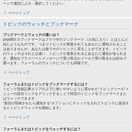
ージで適切に入力・選択してください。
ページトップ
トピックのウォッチとブックマーク
ブックマークとウォッチの違いは？
phpBB3 のブックマークはブラウザのブックマーク （お気に入り） とほとんど
似たようなものです。つまりトピックが更新されてもあなたに通知されること
はありませんが、あなたは後でそのトピックに戻ることができます。トピック
のウォッチはそれとは違い、トピックが更新されるとあなたに通知が送られま
す。通知をプライベートメッセージで受け取るかメールで受け取るかは好みで
選べます。フォーラムのウォッチについても同様です。
ページトップ
フォーラムまたはトピックをブックマークするには？
トピック投稿記事エリアの上下に使いやすいように置かれた“トピックツール”メ
ニューの該当リンクをクリックすることで特定のトピックをブックマークまた
はウォッチできます。
“返信が投稿されたら通知する”オプションにチェックを入れてトピックに返信す
るとトピックウォッチを開始します。
ページトップ
フォーラムまたはトピックをウォッチするには？