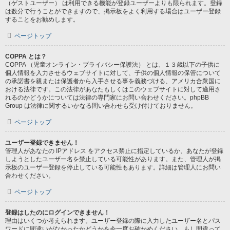
（ゲストユーザー） は利用できる機能が登録ユーザーよりも限られます。登録
は数分で行うことができますので、掲示板をよく利用する場合はユーザー登録
することをお勧めします。
ページトップ
COPPA とは？
COPPA （児童オンライン・プライバシー保護法） とは、１３歳以下の子供に
個人情報を入力させるウェブサイトに対して、子供の個人情報の保管について
の承諾書を親または保護者から入手させる事を義務づける、アメリカ合衆国に
おける法律です。この法律があなたもしくはこのウェブサイトに対して適用さ
れるのかどうかについては法律の専門家にお問い合わせください。phpBB
Group は法律に関するいかなる問い合わせも受け付けておりません。
ページトップ
ユーザー登録できません！
管理人があなたの IPアドレス をアクセス禁止に指定しているか、あなたが登録
しようとしたユーザー名を禁止している可能性があります。また、管理人が掲
示板のユーザー登録を停止している可能性もあります。詳細は管理人にお問い
合わせください。
ページトップ
登録はしたのにログインできません！
理由はいくつか考えられます。ユーザー登録の際に入力したユーザー名とパス
ワードに間違いがなかったかどうかを今一度お確かめください。もし間違って