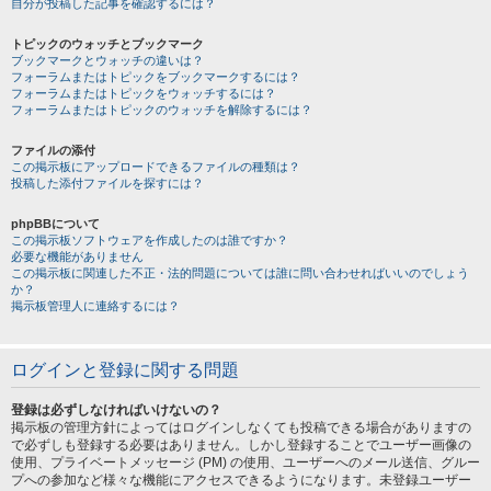
自分が投稿した記事を確認するには？
トピックのウォッチとブックマーク
ブックマークとウォッチの違いは？
フォーラムまたはトピックをブックマークするには？
フォーラムまたはトピックをウォッチするには？
フォーラムまたはトピックのウォッチを解除するには？
ファイルの添付
この掲示板にアップロードできるファイルの種類は？
投稿した添付ファイルを探すには？
phpBBについて
この掲示板ソフトウェアを作成したのは誰ですか？
必要な機能がありません
この掲示板に関連した不正・法的問題については誰に問い合わせればいいのでしょう
か？
掲示板管理人に連絡するには？
ログインと登録に関する問題
登録は必ずしなければいけないの？
掲示板の管理方針によってはログインしなくても投稿できる場合がありますの
で必ずしも登録する必要はありません。しかし登録することでユーザー画像の
使用、プライベートメッセージ (PM) の使用、ユーザーへのメール送信、グルー
プへの参加など様々な機能にアクセスできるようになります。未登録ユーザー