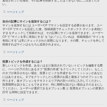
返信されている場合、その記事を削除することはできない点にご注意くださ
い。
ページトップ
自分の記事にサインを追加するには？
サインを追加するには ユーザーCP でサインを設定する必要があります。ユー
ザーCP でサインを設定した後、投稿画面でチェックボックス
サインを有効に
する
をチェックして投稿すれば、その記事にサインを追加できます。ユーザー
CP で “サインを常に有効にする” を “はい” にしていれば、投稿画面の “サインを
有効にする” は常にチェックされた状態になります。その際、チェックを外して
投稿すればサインはもちろん追加されません。
ページトップ
投票トピックを作成するには？
新しいトピックを作成、あるいはまだ返信されていないトピックを編集する際
に、ページの下の方にあるタブ “投票の作成” をクリックしてください。もしこ
のタブが表示されない場合、投票トピックを作成するパーミッションがあなた
にはありません。タブをクリックしたら投票のお題と最低２つのオプションを
作ります。各オプションをテキストエリア内の別々の行に入力してください。
投票期間を設けることもできますが、特に期間を設けない場合は 0 のままにし
てください。ユーザーが選択できるオプション数 と 投票先オプションの変更の
許可 も同時に設定できます。
ページトップ