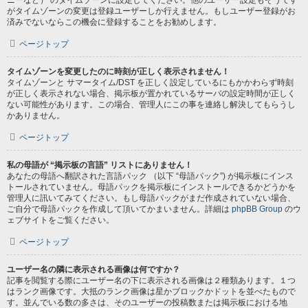
ニーなど） のタイムゾーンに設定してください。他のユーザー設定もそうです
がタイムゾーンの変更は登録ユーザーしか行えません。もしユーザー登録がお
済みでないならこの機会に登録することをお勧めします。
ページトップ
タイムゾーンを変更したのに時刻が正しく表示されません！
タイムゾーンと サマータイム/DST を正しく設定しているにもかかわらず時刻
が正しく表示されない場合、掲示板が置かれているサーバの設定時間が正しく
ない可能性があります。この場合、管理人にこの事を連絡し解決してもらうし
かありません。
ページトップ
私の母語が “掲示板の言語” リストにありません！
あなたの母語へ翻訳された言語パック （以下 “母語パック”) が掲示板にインス
トールされていません。母語パックを掲示板にインストールできるかどうかを
管理人に訊いてみてください。もし母語パックがまだ作成されていない場合、
ご自分で母語パックを作成して頂いてかまいません。詳細は
phpBB Group
のウ
ェブサイトをご覧ください。
ページトップ
ユーザー名の隣に表示される画像は何ですか？
記事を閲覧する際にユーザー名の下に表示される画像は２種類あります。１つ
はランク画像です。大抵のランク画像は星かブロックかドットを並べたもので
す。並んでいる数の多さは、そのユーザーの投稿数または掲示板における地