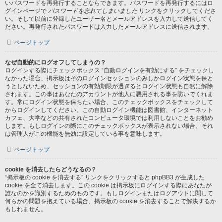
いパスワードを再発行することならできます。パスワードを再発行するにはロ
グインページで
パスワードを忘れてしまいました
リンクをクリックしてくださ
い。そして以前に登録したユーザー名とメールアドレスを入力して送信してく
ださい。再発行されたパスワードは入力したメールアドレスに送信されます。
ページトップ
なぜ自動的にログオフしてしまうの？
ログインする際にチェックボックス “自動ログインを有効にする” をチェックし
なかった場合、掲示板はそのログインセッションのみしかログイン状態を保と
うとしないため、セッションの有効期限が過ぎるとログイン状態も自然に解除
されます。この事はあなたのアカウントが他人に悪用される事を防いでくれま
す。常にログイン状態を保ちたい場合、このチェックボックスをチェックして
からログインしてください。この自動ログイン機能は図書館、インターネット
カフェ、大学などの共有されたコンピュータ環境では利用しないことをお勧め
します。もしログインの際にこのチェックボックスが表示されない場合、それ
は管理人がこの機能を無効に設定している事を意味します。
ページトップ
cookie を消去したらどうなるの？
“掲示板の cookie を消去する” リンクをクリックすると phpBB3 が生成した
cookie を全て消去します。この cookie は掲示板にログインする際にあなたが
誰なのかを識別するためのものです。もしログインまたはログアウトに関して
何らかの問題を抱えている場合、掲示板の cookie を消去することで解決するか
もしれません。