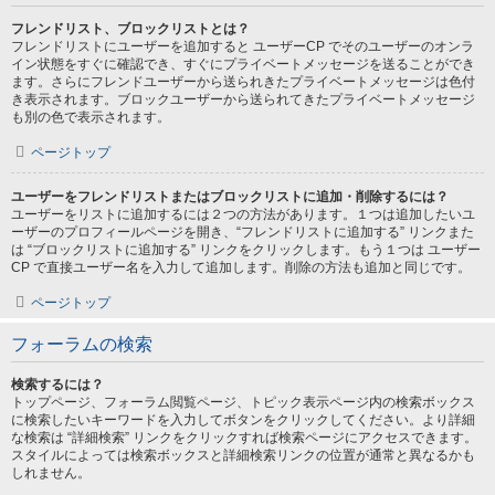
フレンドリスト、ブロックリストとは？
フレンドリストにユーザーを追加すると ユーザーCP でそのユーザーのオンラ
イン状態をすぐに確認でき、すぐにプライベートメッセージを送ることができ
ます。さらにフレンドユーザーから送られきたプライベートメッセージは色付
き表示されます。ブロックユーザーから送られてきたプライベートメッセージ
も別の色で表示されます。
ページトップ
ユーザーをフレンドリストまたはブロックリストに追加・削除するには？
ユーザーをリストに追加するには２つの方法があります。１つは追加したいユ
ーザーのプロフィールページを開き、“フレンドリストに追加する” リンクまた
は “ブロックリストに追加する” リンクをクリックします。もう１つは ユーザー
CP で直接ユーザー名を入力して追加します。削除の方法も追加と同じです。
ページトップ
フォーラムの検索
検索するには？
トップページ、フォーラム閲覧ページ、トピック表示ページ内の検索ボックス
に検索したいキーワードを入力してボタンをクリックしてください。より詳細
な検索は “詳細検索” リンクをクリックすれば検索ページにアクセスできます。
スタイルによっては検索ボックスと詳細検索リンクの位置が通常と異なるかも
しれません。