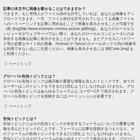
記事の本文中に画像を載せることはできますか？
できます。もし管理人がファイル添付を許可していれば、あなたは画像をアッ
プロードできます。一方、ファイル添付を許可されていなくても画像ファイル
へのハイパーリンクを記事に埋め込むことで画像を表示させることが可能です
（例: [img]http://www.example.com/my-picture.gif[/img]) 。あなたのローカルコ
ンピュータがウェブサーバでない限り、あなたのローカルコンピュータにのみ
存在する画像を記事に表示させることはできません。またアクセスにパスワー
ド等が必要なサイト内の画像、Hotmail や Yahoo! のメールボックス内の画像等
も利用できない点にご注意ください。画像を表示させるには BBCode [img] を
ご利用ください。
ページトップ
グローバル告知トピックとは？
グローバル告知トピックは掲示板の重要な情報を含んだトピックです。全ての
ユーザーはこのトピックをできるだけ読むようにしなければいけません。グロ
ーバル告知トピックはあらゆるフォーラムと ユーザーCP で表示されます。グ
ローバル告知トピックを投稿するにはパーミッションが必要です。
ページトップ
告知トピックとは？
告知トピックとはその告知トピックが存在するフォーラムについての重要な情
報を含んだトピックのことです。フォーラムに記事を投稿するつもりなら、そ
のフォーラムの告知トピックをできるだけ読むようにしなければいけません。
告知トピックはそのフォーラムのあらゆるトピックで表示されます。グローバ