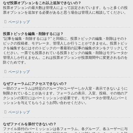
なぜ投票オプションをこれ以上追加できないの？
投票オプションの最大数は管理人によって設定されています。もっと多くの投
票オプションを追加する必要があると思う場合は管理人に相談してください。
ページトップ
投票トピックを編集・削除するには？
“記事を編集・削除するには？” と同様に、投票トピックの編集・削除はそのト
ピックの投稿者、モデレータ、管理人しか行うことができません。投票トピッ
クを編集するにはそのトピックの一番最初の記事の編集ボタンをクリックして
ください。一票でも投票されている投票トピックの編集・削除はモデレータか
管理人しか行えません。これは投票オプションが投票期間中に変更されるのを
防ぐためです。
ページトップ
なぜフォーラムにアクセスできないの？
一部のフォーラムは特定のグループやユーザーしか入室・表示できないように
制限されていることがあります。フォーラムの表示、入室、投稿、その他のア
クションの実行にはパーミッションが必要です。モデレータか管理人にパーミ
ッションを与えてもらうようお問い合わせください。
ページトップ
なぜファイルを添付できないの？
ファイル添付のパーミッションは各フォーラム、各グループ、各ユーザーに与