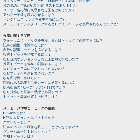
タイムゾーンを変更したのに時刻が正しく表示されません！
私の母語が “掲示板の言語” リストにありません！
ユーザー名の隣に表示される画像は何ですか？
アバター画像を表示させるには？
ランクとは？ ランクを変更するには？?
メールアイコンをクリックするとログインページが表示されるんですけど？
投稿に関する問題
フォーラムにトピックを投稿、またはトピックに返信するには？
記事を編集・削除するには？
自分の記事にサインを追加するには？
投票トピックを作成するには？
なぜ投票オプションをこれ以上追加できないの？
投票トピックを編集・削除するには？
なぜフォーラムにアクセスできないの？
なぜファイルを添付できないの？
なぜ私は警告されたの？
問題のある記事をモデレータに通報するには？
投稿画面の “セーブ” ボタンは何ですか？
なぜ投稿した記事に承認が必要なの？
トピックの表示位置を上げるには？
メッセージ作成とトピックの種類
BBCode とは？
HTML を使うことはできますか？
スマイリーとは？
記事の本文中に画像を載せることはできますか？
グローバル告知トピックとは？
告知トピックとは？