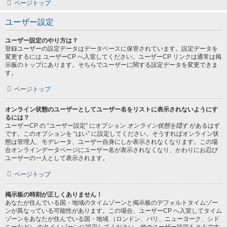
ページトップ
ユーザー設定
ユーザー設定のやり方は？
登録ユーザーの設定データはデータベースに保管されています。設定データを
変更するには ユーザーCP へ入室してください。ユーザーCP リンクは通常は掲
示板のトップにあります。そちらでユーザーに関する設定データを変更できま
す。
ページトップ
オンライン状態のユーザーとしてユーザー名をリストに表示されないようにす
るには？
ユーザーCP の “ユーザー設定” にオプション
オンライン状態を隠す
があるはず
です。このオプションを “はい” に設定してください。そうすればオンライン状
態は管理人、モデレータ、ユーザー自身にしか表示されなくなります。この場
合オンラインデータページにユーザー名が表示されなくなり、かわりにお忍び
ユーザーの一人として表示されます。
ページトップ
掲示板の時刻が正しくありません！
あなたが住んでいる国・地域のタイムゾーンと掲示板のデフォルトタイムゾー
ンが異なっている可能性があります。この場合、ユーザーCP へ入室してタイム
ゾーンをあなたが住んでいる国・地域 （ロンドン、パリ、ニューヨーク、シド