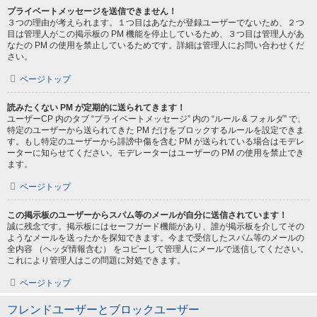
プライベートメッセージを送信できません！
３つの理由が考えられます。１つ目はあなたが登録ユーザーでないため、２つ
目は管理人がこの掲示板の PM 機能を停止しているため、３つ目は管理人があ
なたの PM の使用を禁止しているためです。詳細は管理人にお問い合わせくだ
さい。
ページトップ
読みたくない PM が定期的に送られてきます！
ユーザーCP 内のタブ “プライベートメッセージ” 内の “ルール & フォルダ” で、
特定のユーザーから送られてきた PM だけをブロックするルールを設定できま
す。もし特定のユーザーから誹謗中傷を含む PM が送られている場合はモデレ
ーターに知らせてください。モデレーターはユーザーの PM の使用を禁止でき
ます。
ページトップ
この掲示板のユーザーからスパム等のメールが自分に送信されています！
誠に残念です。掲示板にはセーフガード機能があり、誰が掲示板を介してその
ようなメールを送ったかを探知できます。今まで受信したスパム等のメールの
全内容 （ヘッダ情報含む） をコピーして管理人にメールで送信してください。
これにより管理人はこの問題に対処できます。
ページトップ
フレンドユーザーとブロックユーザー