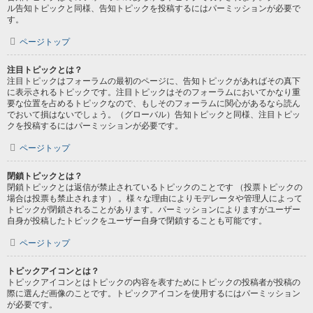
ル告知トピックと同様、告知トピックを投稿するにはパーミッションが必要で
す。
ページトップ
注目トピックとは？
注目トピックはフォーラムの最初のページに、告知トピックがあればその真下
に表示されるトピックです。注目トピックはそのフォーラムにおいてかなり重
要な位置を占めるトピックなので、もしそのフォーラムに関心があるなら読ん
でおいて損はないでしょう。（グローバル）告知トピックと同様、注目トピッ
クを投稿するにはパーミッションが必要です。
ページトップ
閉鎖トピックとは？
閉鎖トピックとは返信が禁止されているトピックのことです （投票トピックの
場合は投票も禁止されます） 。様々な理由によりモデレータや管理人によって
トピックが閉鎖されることがあります。パーミッションによりますがユーザー
自身が投稿したトピックをユーザー自身で閉鎖することも可能です。
ページトップ
トピックアイコンとは？
トピックアイコンとはトピックの内容を表すためにトピックの投稿者が投稿の
際に選んだ画像のことです。トピックアイコンを使用するにはパーミッション
が必要です。