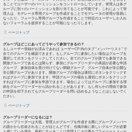
ることでユーザーのパーミッションをコントロールしています。管理人は各グ
ループに別々のパーミッションを割り当てることが可能です。これによって管
理人は、モデレータ専用グループを作成することでモデレータの管理が容易に
なったり、フォーラム専用グループを作成することで特定のユーザーしか入れ
ないフォーラムを提供することが可能になったりします。
ページトップ
グループはどこにあってどうやって参加できるの？
もしユーザー登録がお済みであれば ユーザーCP 内のタブ “メンバーリスト” で
全てのグループを確認できます。もしグループに参加したい場合はグループを
選択してボタンをクリックしてください。全てのグループが誰でも参加できる
開放グループであるとは限らず、参加にグループリーダーの承認が必要な申請
グループ、参加自体を受け付けてない閉鎖グループ、グループ自体が非公開な
非公開グループがあります。開放グループの場合は適切にボタンをクリックす
ればグループに参加できます。申請グループの場合も適切にボタンをクリック
すればグループに参加を申請できます。場合によってはグループに参加する理
由をグループリーダーから訊かれることがあります。もし何らかの理由で参加
の申請を却下されてもグループリーダーを問い詰めるようなことはしないでく
ださい。
ページトップ
グループリーダーになるには？
グループリーダーは大抵、管理人がグループを作成する際にグループメンバー
の誰かから任命されることがほとんどです。当掲示板に新しいグループが必要
と感じている場合、最初にすべきことは管理人にその事をプライベートメッセ