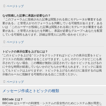
ページトップ
なぜ投稿した記事に承認が必要なの？
「このフォーラムに投稿された記事は閲覧される前にモデレータが審査する必
要がある」 と管理人がそのフォーラムを判断している可能性があります。ある
いは 「このユーザーが投稿した記事は閲覧される前にモデレータが審査する必
要がある」 と管理人があなたを判断し、承認が必要なグループへあなたを配置
している可能性もあります。詳細は管理人にお問い合わせください
ページトップ
トピックの表示位置を上げるには？
“このトピックを上げる” リンクをクリックすればトピックの表示位置をトピッ
クリストの先頭に移動させることができます。しかしそのリンクがどこにも表
示されていない場合、この機能が無効に設定されているかトピックを上げるの
に十分な時間が経過していないかのどちらかが考えられます。トピックに返信
してもトピックは上がりますが、トピックを上げるためだけに返信するのは掲
示板のルールに抵触する可能性がある点にご注意ください。
ページトップ
メッセージ作成とトピックの種類
BBCode とは？
BBCode はユーザーの利便性・システムの安全性のためにシステム側が用意し