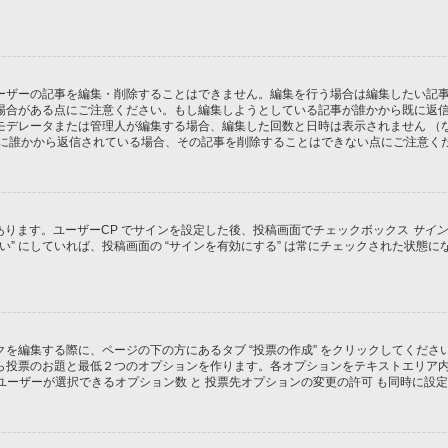
ーザーの記事を編集・削除することはできません。編集を行う場合は編集したい記
場合がある点にご注意ください。もし編集しようとしている記事が誰かから既に返
モデレータまたは管理人が編集する場合、編集した回数と日時は表示されません （
既に誰かから返信されている場合、その記事を削除することはできない点にご注意く
があります。ユーザーCP でサインを設定した後、投稿画面でチェックボックス
サイン
 “はい” にしていれば、投稿画面の “サインを有効にする” は常にチェックされた
を編集する際に、ページの下の方にあるタブ “投票の作成” をクリックしてくだ
ら投票のお題と最低２つのオプションを作ります。各オプションをテキストエリア
ユーザーが選択できるオプション数 と 投票先オプションの変更の許可 も同時に設