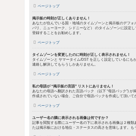
ページトップ
掲示板の時刻が正しくありません！
あなたが住んでいる国・地域のタイムゾーンと掲示板のデフォル
パリ、ニューヨーク、シドニーなど） のタイムゾーンに設定
登録することをお勧めします。
ページトップ
タイムゾーンを変更したのに時刻が正しく表示されません！
タイムゾーンと サマータイム/DST を正しく設定している
連絡し解決してもらうしかありません。
ページトップ
私の母語が “掲示板の言語” リストにありません！
あなたの母語へ翻訳された言語パック （以下 “母語パック”
作成されていない場合、ご自分で母語パックを作成して頂いて
ページトップ
ユーザー名の隣に表示される画像は何ですか？
記事を閲覧する際にユーザー名の下に表示される画像は２種類
たは掲示板における地位・ステータスの高さを意味します。も