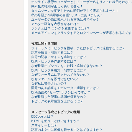
オンライン状態のユーザーとしてユーザー名をリストに表示されない
掲示板の時刻が正しくありません！
タイムゾーンを変更したのに時刻が正しく表示されません！
私の母語が “掲示板の言語” リストにありません！
ユーザー名の隣に表示される画像は何ですか？
アバター画像を表示させるには？
ランクとは？ ランクを変更するには？?
メールアイコンをクリックするとログインページが表示されるんです
投稿に関する問題
フォーラムにトピックを投稿、またはトピックに返信するには？
記事を編集・削除するには？
自分の記事にサインを追加するには？
投票トピックを作成するには？
なぜ投票オプションをこれ以上追加できないの？
投票トピックを編集・削除するには？
なぜフォーラムにアクセスできないの？
なぜファイルを添付できないの？
なぜ私は警告されたの？
問題のある記事をモデレータに通報するには？
投稿画面の “セーブ” ボタンは何ですか？
なぜ投稿した記事に承認が必要なの？
トピックの表示位置を上げるには？
メッセージ作成とトピックの種類
BBCode とは？
HTML を使うことはできますか？
スマイリーとは？
記事の本文中に画像を載せることはできますか？