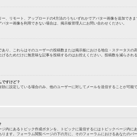
、ギャラリー、リモート、アップロードの4方法のうちいずれかでアバター画像を追加で
アバター画像を利用できない場合は、掲示板管理人にお問い合わせください。
であり、これらはそのユーザーの投稿数または掲示板における地位・ステータスの高
上げるためだけに無意味な記事を投稿するのはお控えください。投稿数を減らされ
んですけど？
有効に設定している場合のみ、他のユーザーに対してメールを送信することが可能
？
ージ内にあるトピック作成ボタンを、トピックに返信するにはトピックページ内にあ
あります。フォーラム閲覧ページの下の方に、そのフォーラムにおけるあなたのパ