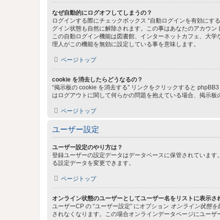
なぜ自動的にログオフしてしまうの？
ログインする際にチェックボックス “自動ログインを有効にす
グイン状態も自然に解除されます。この事はあなたのアカウン
この自動ログイン機能は図書館、インターネットカフェ、大学
理人がこの機能を無効に設定している事を意味します。
ページトップ
cookie を消去したらどうなるの？
“掲示板の cookie を消去する” リンクをクリックすると ph
はログアウトに関して何らかの問題を抱えている場合、掲示板の 
ページトップ
ユーザー設定
ユーザー設定のやり方は？
登録ユーザーの設定データはデータベースに保管されています。
る設定データを変更できます。
ページトップ
オンライン状態のユーザーとしてユーザー名をリストに表示さ
ユーザーCP の “ユーザー設定” にオプション
オンライン状態を
されなくなります。この場合オンラインデータページにユーザ