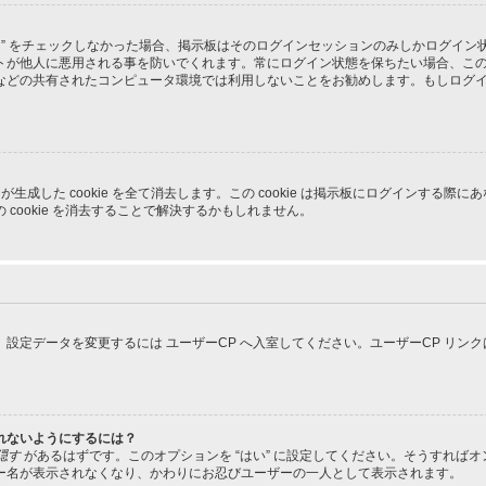
る” をチェックしなかった場合、掲示板はそのログインセッションのみしかログイ
トが他人に悪用される事を防いでくれます。常にログイン状態を保ちたい場合、こ
などの共有されたコンピュータ環境では利用しないことをお勧めします。もしログ
pBB3 が生成した cookie を全て消去します。この cookie は掲示板にログイ
cookie を消去することで解決するかもしれません。
設定データを変更するには ユーザーCP へ入室してください。ユーザーCP リン
れないようにするには？
隠す
があるはずです。このオプションを “はい” に設定してください。そうすれば
ー名が表示されなくなり、かわりにお忍びユーザーの一人として表示されます。