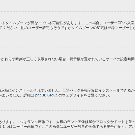
トタイムゾーンが異なっている可能性があります。この場合、ユーザーCP へ入室
してください。他のユーザー設定もそうですがタイムゾーンの変更は登録ユーザーし
にもかかわらず時刻が正しく表示されない場合、掲示板が置かれているサーバの設定時
) が掲示板にインストールされていません。母語パックを掲示板にインストールでき
かまいません。詳細は
phpBB Group
のウェブサイトをご覧ください。
あります。１つはランク画像です。大抵のランク画像は星かブロックかドットを並
う１つはユーザー画像です。この画像はユーザー独自の画像である場合が多く、ア