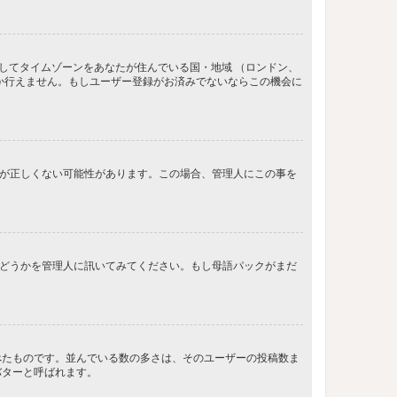
してタイムゾーンをあなたが住んでいる国・地域 （ロンドン、
か行えません。もしユーザー登録がお済みでないならこの機会に
間が正しくない可能性があります。この場合、管理人にこの事を
るかどうかを管理人に訊いてみてください。もし母語パックがまだ
べたものです。並んでいる数の多さは、そのユーザーの投稿数ま
バターと呼ばれます。