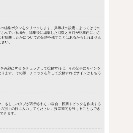
事の編集ボタンをクリックします。掲示板の設定によってはその
信されている場合、編集後に編集した回数と日時が記事内に小さ
なぜ編集したかについての足跡を残すことはあるかもしれません
ださい。
を有効にする
をチェックして投稿すれば、その記事にサインを
状態になります。その際、チェックを外して投稿すればサインはもちろ
さい。もしこのタブが表示されない場合、投票トピックを作成する
内の別々の行に入力してください。投票期間を設けることもでき
定できます。