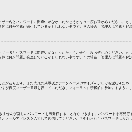
ーザー名とパスワードに間違いがなかったかどうかを今一度お確かめください。も
自体に何か問題が発生しているかもしれない事です。その場合、管理人は問題を解
ーザー名とパスワードに間違いがなかったかどうかを今一度お確かめください。も
自体に何か問題が発生しているかもしれない事です。その場合、管理人は問題を解
ことがあります。また大抵の掲示板はデータベースのサイズを少しでも減らすため
ですが再度ユーザー登録を行っていただき、フォーラムに積極的に参加するように
できませんが新しいパスワードを再発行することならできます。パスワードを再発行
名とメールアドレスを入力して送信してください。再発行されたパスワードは入力