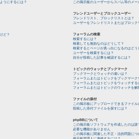
ようにするには？
この掲示板のユーザーからスパム等のメー
フレンドユーザーとブロックユーザー
フレンドリスト、ブロックリストとは？
ユーザーをフレンドリストまたはブロック
フォーラムの検索
けど？
検索するには？
検索しても無効なのはどうして？
検索するとページが真っ白になるのはどう
ユーザーを検索するには？
自分が投稿した記事を確認するには？
トピックのウォッチとブックマーク
ブックマークとウォッチの違いは？
フォーラムまたはトピックをブックマーク
フォーラムまたはトピックをウォッチする
フォーラムまたはトピックのウォッチを解
ファイルの添付
この掲示板にアップロードできるファイル
投稿した添付ファイルを探すには？
phpBBについて
この掲示板ソフトウェアを作成したのは誰
必要な機能がありません
この掲示板に関連した不正・法的問題につ
掲示板管理人に連絡するには？