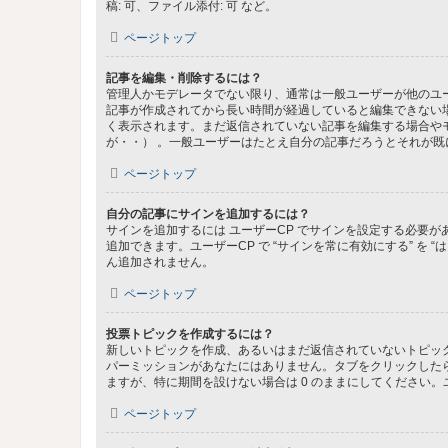
稿: 可、ファイル添付: 可 など。
ページトップ
記事を編集・削除するには？
管理人かモデレータでない限り、通常は一般ユーザーが他のユ
記事が作成されてから長い時間が経過していると編集できない
く表示されます。まだ返信されていない記事を編集する場合や
が・・） 。一般ユーザーはたとえ自分の記事だろうとそれが
ページトップ
自分の記事にサインを追加するには？
サインを追加するには ユーザーCP でサインを設定する必要
追加できます。ユーザーCP で “サインを常に有効にする” を
ん追加されません。
ページトップ
投票トピックを作成するには？
新しいトピックを作成、あるいはまだ返信されていないトピック
パーミッションがあなたにはありません。タブをクリックした
ますが、特に期間を設けない場合は 0 のままにしてください。
ページトップ