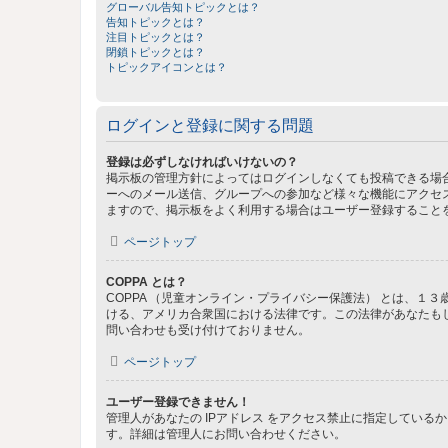
グローバル告知トピックとは？
告知トピックとは？
注目トピックとは？
閉鎖トピックとは？
トピックアイコンとは？
ログインと登録に関する問題
登録は必ずしなければいけないの？
掲示板の管理方針によってはログインしなくても投稿できる場合
ーへのメール送信、グループへの参加など様々な機能にアクセ
ますので、掲示板をよく利用する場合はユーザー登録すること
ページトップ
COPPA とは？
COPPA （児童オンライン・プライバシー保護法） とは、
ける、アメリカ合衆国における法律です。この法律があなたもしく
問い合わせも受け付けておりません。
ページトップ
ユーザー登録できません！
管理人があなたの IPアドレス をアクセス禁止に指定してい
す。詳細は管理人にお問い合わせください。