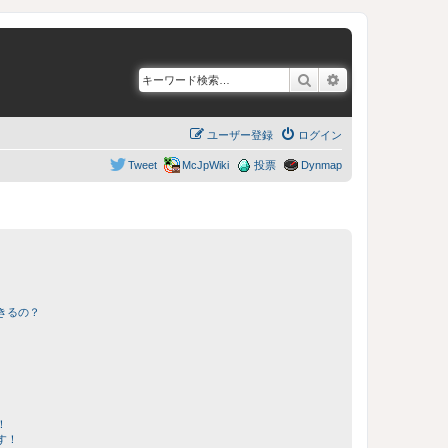
検索
詳細検索
ユーザー登録
ログイン
Tweet
McJpWiki
投票
Dynmap
きるの？
！
す！