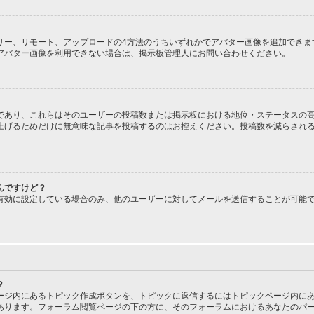
、ギャラリー、リモート、アップロードの4方法のうちいずれかでアバター画像を追加で
アバター画像を利用できない場合は、掲示板管理人にお問い合わせください。
であり、これらはそのユーザーの投稿数または掲示板における地位・ステータスの高
上げるためだけに無意味な記事を投稿するのはお控えください。投稿数を減らされ
んですけど？
有効に設定している場合のみ、他のユーザーに対してメールを送信することが可能
？
ージ内にあるトピック作成ボタンを、トピックに返信するにはトピックページ内にあ
あります。フォーラム閲覧ページの下の方に、そのフォーラムにおけるあなたのパ