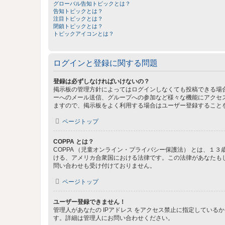
グローバル告知トピックとは？
告知トピックとは？
注目トピックとは？
閉鎖トピックとは？
トピックアイコンとは？
ログインと登録に関する問題
登録は必ずしなければいけないの？
掲示板の管理方針によってはログインしなくても投稿できる場合
ーへのメール送信、グループへの参加など様々な機能にアクセ
ますので、掲示板をよく利用する場合はユーザー登録すること
ページトップ
COPPA とは？
COPPA （児童オンライン・プライバシー保護法） とは、
ける、アメリカ合衆国における法律です。この法律があなたもしく
問い合わせも受け付けておりません。
ページトップ
ユーザー登録できません！
管理人があなたの IPアドレス をアクセス禁止に指定してい
す。詳細は管理人にお問い合わせください。