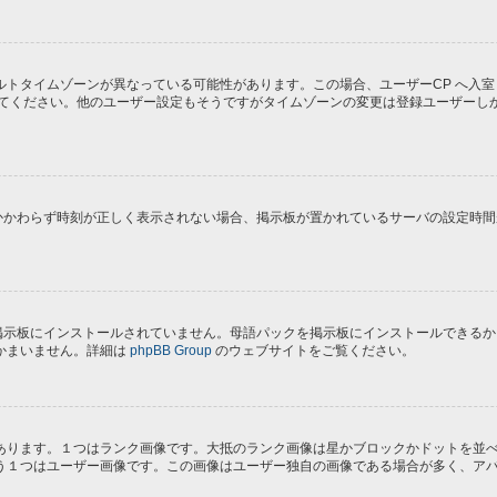
トタイムゾーンが異なっている可能性があります。この場合、ユーザーCP へ入室
してください。他のユーザー設定もそうですがタイムゾーンの変更は登録ユーザーし
にもかかわらず時刻が正しく表示されない場合、掲示板が置かれているサーバの設定時
) が掲示板にインストールされていません。母語パックを掲示板にインストールでき
かまいません。詳細は
phpBB Group
のウェブサイトをご覧ください。
あります。１つはランク画像です。大抵のランク画像は星かブロックかドットを並
う１つはユーザー画像です。この画像はユーザー独自の画像である場合が多く、ア