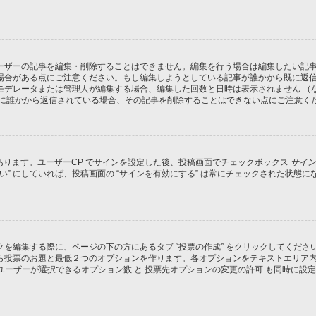
ーザーの記事を編集・削除することはできません。編集を行う場合は編集したい記
場合がある点にご注意ください。もし編集しようとしている記事が誰かから既に返
モデレータまたは管理人が編集する場合、編集した回数と日時は表示されません （
既に誰かから返信されている場合、その記事を削除することはできない点にご注意く
があります。ユーザーCP でサインを設定した後、投稿画面でチェックボックス
サイン
 “はい” にしていれば、投稿画面の “サインを有効にする” は常にチェックされた
を編集する際に、ページの下の方にあるタブ “投票の作成” をクリックしてくだ
ら投票のお題と最低２つのオプションを作ります。各オプションをテキストエリア
ユーザーが選択できるオプション数 と 投票先オプションの変更の許可 も同時に設