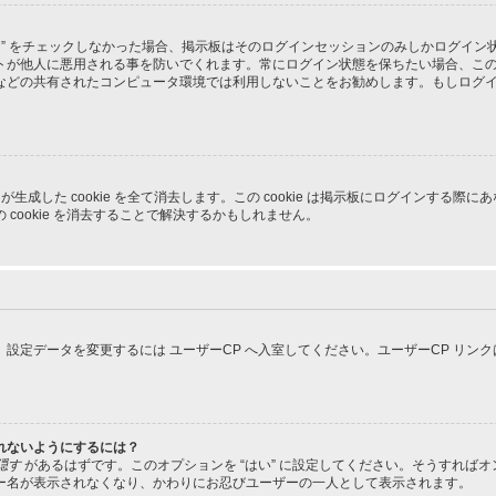
る” をチェックしなかった場合、掲示板はそのログインセッションのみしかログイ
トが他人に悪用される事を防いでくれます。常にログイン状態を保ちたい場合、こ
などの共有されたコンピュータ環境では利用しないことをお勧めします。もしログ
pBB3 が生成した cookie を全て消去します。この cookie は掲示板にログイ
cookie を消去することで解決するかもしれません。
設定データを変更するには ユーザーCP へ入室してください。ユーザーCP リン
れないようにするには？
隠す
があるはずです。このオプションを “はい” に設定してください。そうすれば
ー名が表示されなくなり、かわりにお忍びユーザーの一人として表示されます。