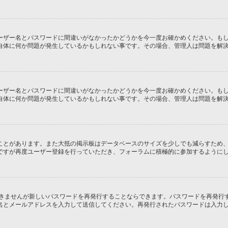
ーザー名とパスワードに間違いがなかったかどうかを今一度お確かめください。も
自体に何か問題が発生しているかもしれない事です。その場合、管理人は問題を解
ーザー名とパスワードに間違いがなかったかどうかを今一度お確かめください。も
自体に何か問題が発生しているかもしれない事です。その場合、管理人は問題を解
ことがあります。また大抵の掲示板はデータベースのサイズを少しでも減らすため
ですが再度ユーザー登録を行っていただき、フォーラムに積極的に参加するように
できませんが新しいパスワードを再発行することならできます。パスワードを再発行
名とメールアドレスを入力して送信してください。再発行されたパスワードは入力