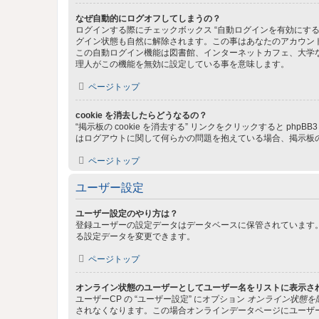
なぜ自動的にログオフしてしまうの？
ログインする際にチェックボックス “自動ログインを有効にす
グイン状態も自然に解除されます。この事はあなたのアカウン
この自動ログイン機能は図書館、インターネットカフェ、大学
理人がこの機能を無効に設定している事を意味します。
ページトップ
cookie を消去したらどうなるの？
“掲示板の cookie を消去する” リンクをクリックすると ph
はログアウトに関して何らかの問題を抱えている場合、掲示板の 
ページトップ
ユーザー設定
ユーザー設定のやり方は？
登録ユーザーの設定データはデータベースに保管されています。
る設定データを変更できます。
ページトップ
オンライン状態のユーザーとしてユーザー名をリストに表示さ
ユーザーCP の “ユーザー設定” にオプション
オンライン状態を
されなくなります。この場合オンラインデータページにユーザ