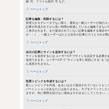
稿: 可、ファイル添付: 可 など。
ページトップ
記事を編集・削除するには？
管理人かモデレータでない限り、通常は一般ユーザーが他のユ
記事が作成されてから長い時間が経過していると編集できない
く表示されます。まだ返信されていない記事を編集する場合や
が・・） 。一般ユーザーはたとえ自分の記事だろうとそれが
ページトップ
自分の記事にサインを追加するには？
サインを追加するには ユーザーCP でサインを設定する必要
追加できます。ユーザーCP で “サインを常に有効にする” を
ん追加されません。
ページトップ
投票トピックを作成するには？
新しいトピックを作成、あるいはまだ返信されていないトピック
パーミッションがあなたにはありません。タブをクリックした
ますが、特に期間を設けない場合は 0 のままにしてください。
ページトップ