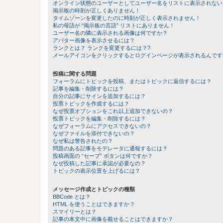
オンライン状態のユーザーとしてユーザー名をリストに表示されない
掲示板の時刻が正しくありません！
タイムゾーンを変更したのに時刻が正しく表示されません！
私の母語が “掲示板の言語” リストにありません！
ユーザー名の隣に表示される画像は何ですか？
アバター画像を表示させるには？
ランクとは？ ランクを変更するには？?
メールアイコンをクリックするとログインページが表示されるんです
投稿に関する問題
フォーラムにトピックを投稿、またはトピックに返信するには？
記事を編集・削除するには？
自分の記事にサインを追加するには？
投票トピックを作成するには？
なぜ投票オプションをこれ以上追加できないの？
投票トピックを編集・削除するには？
なぜフォーラムにアクセスできないの？
なぜファイルを添付できないの？
なぜ私は警告されたの？
問題のある記事をモデレータに通報するには？
投稿画面の “セーブ” ボタンは何ですか？
なぜ投稿した記事に承認が必要なの？
トピックの表示位置を上げるには？
メッセージ作成とトピックの種類
BBCode とは？
HTML を使うことはできますか？
スマイリーとは？
記事の本文中に画像を載せることはできますか？