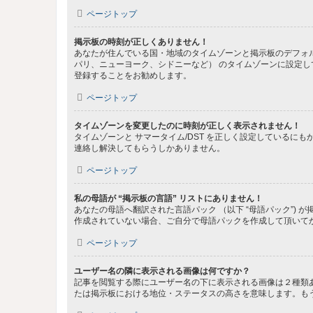
ページトップ
掲示板の時刻が正しくありません！
あなたが住んでいる国・地域のタイムゾーンと掲示板のデフォル
パリ、ニューヨーク、シドニーなど） のタイムゾーンに設定
登録することをお勧めします。
ページトップ
タイムゾーンを変更したのに時刻が正しく表示されません！
タイムゾーンと サマータイム/DST を正しく設定している
連絡し解決してもらうしかありません。
ページトップ
私の母語が “掲示板の言語” リストにありません！
あなたの母語へ翻訳された言語パック （以下 “母語パック”
作成されていない場合、ご自分で母語パックを作成して頂いて
ページトップ
ユーザー名の隣に表示される画像は何ですか？
記事を閲覧する際にユーザー名の下に表示される画像は２種類
たは掲示板における地位・ステータスの高さを意味します。も