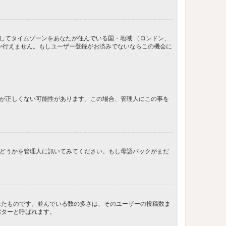
してタイムゾーンをあなたが住んでいる国・地域 （ロンドン、
か行えません。もしユーザー登録がお済みでないならこの機会に
間が正しくない可能性があります。この場合、管理人にこの事を
るかどうかを管理人に訊いてみてください。もし母語パックがまだ
べたものです。並んでいる数の多さは、そのユーザーの投稿数ま
バターと呼ばれます。