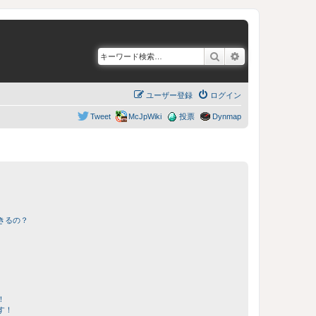
検索
詳細検索
ユーザー登録
ログイン
Tweet
McJpWiki
投票
Dynmap
きるの？
！
す！