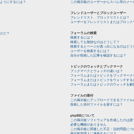
ようにするには？
この掲示板のユーザーからスパム等のメー
フレンドユーザーとブロックユーザー
フレンドリスト、ブロックリストとは？
ユーザーをフレンドリストまたはブロック
フォーラムの検索
けど？
検索するには？
検索しても無効なのはどうして？
検索するとページが真っ白になるのはどう
ユーザーを検索するには？
自分が投稿した記事を確認するには？
トピックのウォッチとブックマーク
ブックマークとウォッチの違いは？
フォーラムまたはトピックをブックマーク
フォーラムまたはトピックをウォッチする
フォーラムまたはトピックのウォッチを解
ファイルの添付
この掲示板にアップロードできるファイル
投稿した添付ファイルを探すには？
phpBBについて
この掲示板ソフトウェアを作成したのは誰
必要な機能がありません
この掲示板に関連した不正・法的問題につ
掲示板管理人に連絡するには？