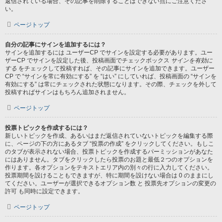
返信されている場合、その記事を削除することはできない点にご注意くださ
い。
ページトップ
自分の記事にサインを追加するには？
サインを追加するには ユーザーCP でサインを設定する必要があります。ユー
ザーCP でサインを設定した後、投稿画面でチェックボックス
サインを有効に
する
をチェックして投稿すれば、その記事にサインを追加できます。ユーザー
CP で “サインを常に有効にする” を “はい” にしていれば、投稿画面の “サインを
有効にする” は常にチェックされた状態になります。その際、チェックを外して
投稿すればサインはもちろん追加されません。
ページトップ
投票トピックを作成するには？
新しいトピックを作成、あるいはまだ返信されていないトピックを編集する際
に、ページの下の方にあるタブ “投票の作成” をクリックしてください。もしこ
のタブが表示されない場合、投票トピックを作成するパーミッションがあなた
にはありません。タブをクリックしたら投票のお題と最低２つのオプションを
作ります。各オプションをテキストエリア内の別々の行に入力してください。
投票期間を設けることもできますが、特に期間を設けない場合は 0 のままにし
てください。ユーザーが選択できるオプション数 と 投票先オプションの変更の
許可 も同時に設定できます。
ページトップ