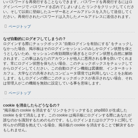
いパスワードを再発行することならできます。パスワードを再発行するにはロ
グインページで
パスワードを忘れてしまいました
リンクをクリックしてくださ
い。そして以前に登録したユーザー名とメールアドレスを入力して送信してく
ださい。再発行されたパスワードは入力したメールアドレスに送信されます。
ページトップ
なぜ自動的にログオフしてしまうの？
ログインする際にチェックボックス “自動ログインを有効にする” をチェックし
なかった場合、掲示板はそのログインセッションのみしかログイン状態を保と
うとしないため、セッションの有効期限が過ぎるとログイン状態も自然に解除
されます。この事はあなたのアカウントが他人に悪用される事を防いでくれま
す。常にログイン状態を保ちたい場合、このチェックボックスをチェックして
からログインしてください。この自動ログイン機能は図書館、インターネット
カフェ、大学などの共有されたコンピュータ環境では利用しないことをお勧め
します。もしログインの際にこのチェックボックスが表示されない場合、それ
は管理人がこの機能を無効に設定している事を意味します。
ページトップ
cookie を消去したらどうなるの？
“掲示板の cookie を消去する” リンクをクリックすると phpBB3 が生成した
cookie を全て消去します。この cookie は掲示板にログインする際にあなたが
誰なのかを識別するためのものです。もしログインまたはログアウトに関して
何らかの問題を抱えている場合、掲示板の cookie を消去することで解決するか
もしれません。