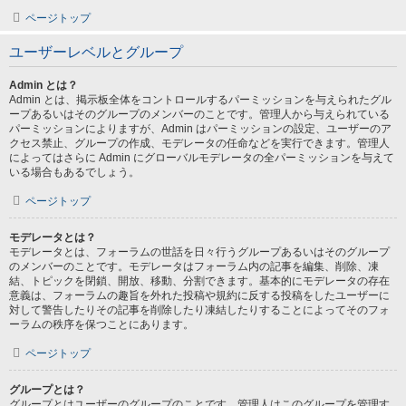
ページトップ
ユーザーレベルとグループ
Admin とは？
Admin とは、掲示板全体をコントロールするパーミッションを与えられたグル
ープあるいはそのグループのメンバーのことです。管理人から与えられている
パーミッションによりますが、Admin はパーミッションの設定、ユーザーのア
クセス禁止、グループの作成、モデレータの任命などを実行できます。管理人
によってはさらに Admin にグローバルモデレータの全パーミッションを与えて
いる場合もあるでしょう。
ページトップ
モデレータとは？
モデレータとは、フォーラムの世話を日々行うグループあるいはそのグループ
のメンバーのことです。モデレータはフォーラム内の記事を編集、削除、凍
結、トピックを閉鎖、開放、移動、分割できます。基本的にモデレータの存在
意義は、フォーラムの趣旨を外れた投稿や規約に反する投稿をしたユーザーに
対して警告したりその記事を削除したり凍結したりすることによってそのフォ
ーラムの秩序を保つことにあります。
ページトップ
グループとは？
グループとはユーザーのグループのことです。管理人はこのグループを管理す