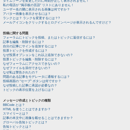
タイムゾーンを変更したのに時刻が正しく表示されません！
私の母語が “掲示板の言語” リストにありません！
ユーザー名の隣に表示される画像は何ですか？
アバター画像を表示させるには？
ランクとは？ ランクを変更するには？?
メールアイコンをクリックするとログインページが表示されるんですけど？
投稿に関する問題
フォーラムにトピックを投稿、またはトピックに返信するには？
記事を編集・削除するには？
自分の記事にサインを追加するには？
投票トピックを作成するには？
なぜ投票オプションをこれ以上追加できないの？
投票トピックを編集・削除するには？
なぜフォーラムにアクセスできないの？
なぜファイルを添付できないの？
なぜ私は警告されたの？
問題のある記事をモデレータに通報するには？
投稿画面の “セーブ” ボタンは何ですか？
なぜ投稿した記事に承認が必要なの？
トピックの表示位置を上げるには？
メッセージ作成とトピックの種類
BBCode とは？
HTML を使うことはできますか？
スマイリーとは？
記事の本文中に画像を載せることはできますか？
グローバル告知トピックとは？
告知トピックとは？