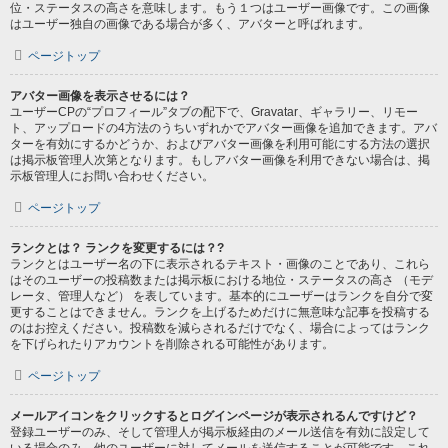
位・ステータスの高さを意味します。もう１つはユーザー画像です。この画像
はユーザー独自の画像である場合が多く、アバターと呼ばれます。
ページトップ
アバター画像を表示させるには？
ユーザーCPの“プロフィール”タブの配下で、Gravatar、ギャラリー、リモー
ト、アップロードの4方法のうちいずれかでアバター画像を追加できます。アバ
ターを有効にするかどうか、およびアバター画像を利用可能にする方法の選択
は掲示板管理人次第となります。もしアバター画像を利用できない場合は、掲
示板管理人にお問い合わせください。
ページトップ
ランクとは？ ランクを変更するには？?
ランクとはユーザー名の下に表示されるテキスト・画像のことであり、これら
はそのユーザーの投稿数または掲示板における地位・ステータスの高さ （モデ
レータ、管理人など） を表しています。基本的にユーザーはランクを自分で変
更することはできません。ランクを上げるためだけに無意味な記事を投稿する
のはお控えください。投稿数を減らされるだけでなく、場合によってはランク
を下げられたりアカウントを削除される可能性があります。
ページトップ
メールアイコンをクリックするとログインページが表示されるんですけど？
登録ユーザーのみ、そして管理人が掲示板経由のメール送信を有効に設定して