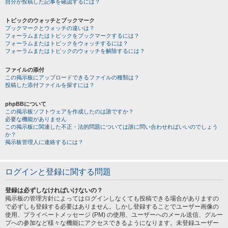
自分が投稿した記事を確認するには？
トピックのウォッチとブックマーク
ブックマークとウォッチの違いは？
フォーラムまたはトピックをブックマークするには？
フォーラムまたはトピックをウォッチするには？
フォーラムまたはトピックのウォッチを解除するには？
ファイルの添付
この掲示板にアップロードできるファイルの種類は？
投稿した添付ファイルを探すには？
phpBBについて
この掲示板ソフトウェアを作成したのは誰ですか？
必要な機能がありません
この掲示板に関連した不正・法的問題については誰に問い合わせればいいのでしょう
か？
掲示板管理人に連絡するには？
ログインと登録に関する問題
登録は必ずしなければいけないの？
掲示板の管理方針によってはログインしなくても投稿できる場合がありますの
で必ずしも登録する必要はありません。しかし登録することでユーザー画像の
使用、プライベートメッセージ (PM) の使用、ユーザーへのメール送信、グルー
プへの参加など様々な機能にアクセスできるようになります。未登録ユーザー