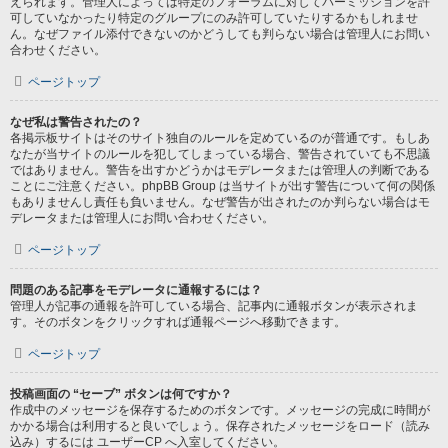
えられます。管理人によっては特定のフォーラムに対してパーミッションを許
可していなかったり特定のグループにのみ許可していたりするかもしれませ
ん。なぜファイル添付できないのかどうしても判らない場合は管理人にお問い
合わせください。
ページトップ
なぜ私は警告されたの？
各掲示板サイトはそのサイト独自のルールを定めているのが普通です。もしあ
なたが当サイトのルールを犯してしまっている場合、警告されていても不思議
ではありません。警告を出すかどうかはモデレータまたは管理人の判断である
ことにご注意ください。phpBB Group は当サイトが出す警告について何の関係
もありませんし責任も負いません。なぜ警告が出されたのか判らない場合はモ
デレータまたは管理人にお問い合わせください。
ページトップ
問題のある記事をモデレータに通報するには？
管理人が記事の通報を許可している場合、記事内に通報ボタンが表示されま
す。そのボタンをクリックすれば通報ページへ移動できます。
ページトップ
投稿画面の “セーブ” ボタンは何ですか？
作成中のメッセージを保存するためのボタンです。メッセージの完成に時間が
かかる場合は利用すると良いでしょう。保存されたメッセージをロード（読み
込み）するには ユーザーCP へ入室してください。