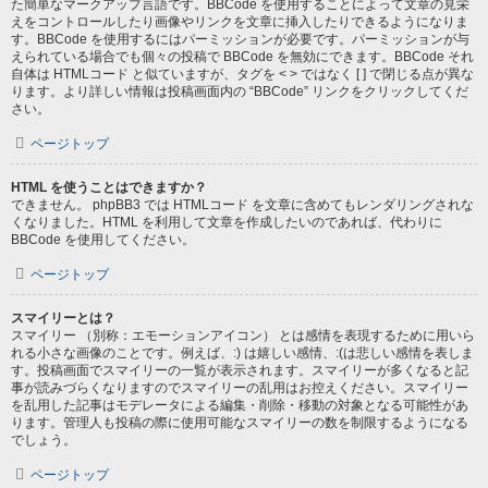
た簡単なマークアップ言語です。BBCode を使用することによって文章の見栄
えをコントロールしたり画像やリンクを文章に挿入したりできるようになりま
す。BBCode を使用するにはパーミッションが必要です。パーミッションが与
えられている場合でも個々の投稿で BBCode を無効にできます。BBCode それ
自体は HTMLコード と似ていますが、タグを < > ではなく [ ] で閉じる点が異な
ります。より詳しい情報は投稿画面内の “BBCode” リンクをクリックしてくだ
さい。
ページトップ
HTML を使うことはできますか？
できません。 phpBB3 では HTMLコード を文章に含めてもレンダリングされな
くなりました。HTML を利用して文章を作成したいのであれば、代わりに
BBCode を使用してください。
ページトップ
スマイリーとは？
スマイリー （別称：エモーションアイコン） とは感情を表現するために用いら
れる小さな画像のことです。例えば、:) は嬉しい感情、:(は悲しい感情を表しま
す。投稿画面でスマイリーの一覧が表示されます。スマイリーが多くなると記
事が読みづらくなりますのでスマイリーの乱用はお控えください。スマイリー
を乱用した記事はモデレータによる編集・削除・移動の対象となる可能性があ
ります。管理人も投稿の際に使用可能なスマイリーの数を制限するようになる
でしょう。
ページトップ