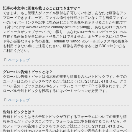
記事の本文中に画像を載せることはできますか？
できます。もし管理人がファイル添付を許可していれば、あなたは画像をアッ
プロードできます。一方、ファイル添付を許可されていなくても画像ファイル
へのハイパーリンクを記事に埋め込むことで画像を表示させることが可能です
（例: [img]http://www.example.com/my-picture.gif[/img]) 。あなたのローカルコ
ンピュータがウェブサーバでない限り、あなたのローカルコンピュータにのみ
存在する画像を記事に表示させることはできません。またアクセスにパスワー
ド等が必要なサイト内の画像、Hotmail や Yahoo! のメールボックス内の画像等
も利用できない点にご注意ください。画像を表示させるには BBCode [img] を
ご利用ください。
ページトップ
グローバル告知トピックとは？
グローバル告知トピックは掲示板の重要な情報を含んだトピックです。全ての
ユーザーはこのトピックをできるだけ読むようにしなければいけません。グロ
ーバル告知トピックはあらゆるフォーラムと ユーザーCP で表示されます。グ
ローバル告知トピックを投稿するにはパーミッションが必要です。
ページトップ
告知トピックとは？
告知トピックとはその告知トピックが存在するフォーラムについての重要な情
報を含んだトピックのことです。フォーラムに記事を投稿するつもりなら、そ
のフォーラムの告知トピックをできるだけ読むようにしなければいけません。
告知トピックはそのフォーラムのあらゆるトピックで表示されます。グローバ