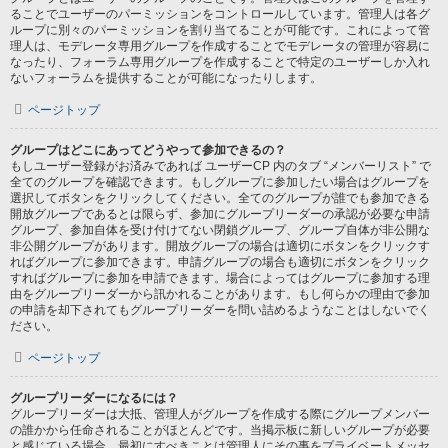
ることでユーザーのパーミッションをコントロールしています。管理人は各グ
ループに別々のパーミッションを割り当てることが可能です。これによって管
理人は、モデレータ専用グループを作成することでモデレータの管理が容易に
なったり、フォーラム専用グループを作成することで特定のユーザーしか入れ
ないフォーラムを提供することが可能になったりします。
ページトップ
グループはどこにあってどうやって参加できるの？
もしユーザー登録がお済みであれば ユーザーCP 内のタブ “メンバーリスト” で
全てのグループを確認できます。もしグループに参加したい場合はグループを
選択してボタンをクリックしてください。全てのグループが誰でも参加できる
開放グループであるとは限らず、参加にグループリーダーの承認が必要な申請
グループ、参加自体を受け付けてない閉鎖グループ、グループ自体が非公開な
非公開グループがあります。開放グループの場合は適切にボタンをクリックす
ればグループに参加できます。申請グループの場合も適切にボタンをクリック
すればグループに参加を申請できます。場合によってはグループに参加する理
由をグループリーダーから訊かれることがあります。もし何らかの理由で参加
の申請を却下されてもグループリーダーを問い詰めるようなことはしないでく
ださい。
ページトップ
グループリーダーになるには？
グループリーダーは大抵、管理人がグループを作成する際にグループメンバー
の誰かから任命されることがほとんどです。当掲示板に新しいグループが必要
と感じている場合、最初にすべきことは管理人にその事をプライベートメッセ