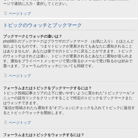
ージで適切に入力・選択してください。
ページトップ
トピックのウォッチとブックマーク
ブックマークとウォッチの違いは？
phpBB3 のブックマークはブラウザのブックマーク （お気に入り） とほとんど
似たようなものです。つまりトピックが更新されてもあなたに通知されること
はありませんが、あなたは後でそのトピックに戻ることができます。トピック
のウォッチはそれとは違い、トピックが更新されるとあなたに通知が送られま
す。通知をプライベートメッセージで受け取るかメールで受け取るかは好みで
選べます。フォーラムのウォッチについても同様です。
ページトップ
フォーラムまたはトピックをブックマークするには？
トピック投稿記事エリアの上下に使いやすいように置かれた“トピックツール”メ
ニューの該当リンクをクリックすることで特定のトピックをブックマークまた
はウォッチできます。
“返信が投稿されたら通知する”オプションにチェックを入れてトピックに返信す
るとトピックウォッチを開始します。
ページトップ
フォーラムまたはトピックをウォッチするには？