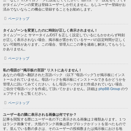
ニーなど） のタイムゾーンに設定してください。他のユーザー設定もそうです
がタイムゾーンの変更は登録ユーザーしか行えません。もしユーザー登録がお
済みでないならこの機会に登録することをお勧めします。
ページトップ
タイムゾーンを変更したのに時刻が正しく表示されません！
タイムゾーンと サマータイム/DST を正しく設定しているにもかかわらず時刻
が正しく表示されない場合、掲示板が置かれているサーバの設定時間が正しく
ない可能性があります。この場合、管理人にこの事を連絡し解決してもらうし
かありません。
ページトップ
私の母語が “掲示板の言語” リストにありません！
あなたの母語へ翻訳された言語パック （以下 “母語パック”) が掲示板にインス
トールされていません。母語パックを掲示板にインストールできるかどうかを
管理人に訊いてみてください。もし母語パックがまだ作成されていない場合、
ご自分で母語パックを作成して頂いてかまいません。詳細は
phpBB Group
のウ
ェブサイトをご覧ください。
ページトップ
ユーザー名の隣に表示される画像は何ですか？
記事を閲覧する際にユーザー名の下に表示される画像は２種類あります。１つ
はランク画像です。大抵のランク画像は星かブロックかドットを並べたもので
す。並んでいる数の多さは、そのユーザーの投稿数または掲示板における地