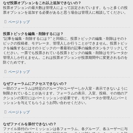
なぜ投票オプションをこれ以上追加できないの？
投票オプションの最大数は管理人によって設定されています。もっと多くの投
票オプションを追加する必要があると思う場合は管理人に相談してください。
ページトップ
投票トピックを編集・削除するには？
“記事を編集・削除するには？” と同様に、投票トピックの編集・削除はそのト
ピックの投稿者、モデレータ、管理人しか行うことができません。投票トピッ
クを編集するにはそのトピックの一番最初の記事の編集ボタンをクリックして
ください。一票でも投票されている投票トピックの編集・削除はモデレータか
管理人しか行えません。これは投票オプションが投票期間中に変更されるのを
防ぐためです。
ページトップ
なぜフォーラムにアクセスできないの？
一部のフォーラムは特定のグループやユーザーしか入室・表示できないように
制限されていることがあります。フォーラムの表示、入室、投稿、その他のア
クションの実行にはパーミッションが必要です。モデレータか管理人にパーミ
ッションを与えてもらうようお問い合わせください。
ページトップ
なぜファイルを添付できないの？
ファイル添付のパーミッションは各フォーラム、各グループ、各ユーザーに与