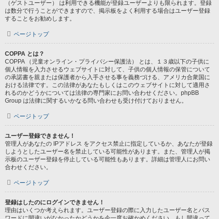
（ゲストユーザー） は利用できる機能が登録ユーザーよりも限られます。登録
は数分で行うことができますので、掲示板をよく利用する場合はユーザー登録
することをお勧めします。
ページトップ
COPPA とは？
COPPA （児童オンライン・プライバシー保護法） とは、１３歳以下の子供に
個人情報を入力させるウェブサイトに対して、子供の個人情報の保管について
の承諾書を親または保護者から入手させる事を義務づける、アメリカ合衆国に
おける法律です。この法律があなたもしくはこのウェブサイトに対して適用さ
れるのかどうかについては法律の専門家にお問い合わせください。phpBB
Group は法律に関するいかなる問い合わせも受け付けておりません。
ページトップ
ユーザー登録できません！
管理人があなたの IPアドレス をアクセス禁止に指定しているか、あなたが登録
しようとしたユーザー名を禁止している可能性があります。また、管理人が掲
示板のユーザー登録を停止している可能性もあります。詳細は管理人にお問い
合わせください。
ページトップ
登録はしたのにログインできません！
理由はいくつか考えられます。ユーザー登録の際に入力したユーザー名とパス
ワードに間違いがなかったかどうかを今一度お確かめください。もし間違って