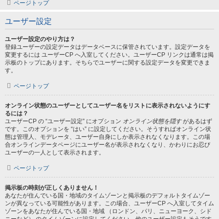
ページトップ
ユーザー設定
ユーザー設定のやり方は？
登録ユーザーの設定データはデータベースに保管されています。設定データを
変更するには ユーザーCP へ入室してください。ユーザーCP リンクは通常は掲
示板のトップにあります。そちらでユーザーに関する設定データを変更できま
す。
ページトップ
オンライン状態のユーザーとしてユーザー名をリストに表示されないようにす
るには？
ユーザーCP の “ユーザー設定” にオプション
オンライン状態を隠す
があるはず
です。このオプションを “はい” に設定してください。そうすればオンライン状
態は管理人、モデレータ、ユーザー自身にしか表示されなくなります。この場
合オンラインデータページにユーザー名が表示されなくなり、かわりにお忍び
ユーザーの一人として表示されます。
ページトップ
掲示板の時刻が正しくありません！
あなたが住んでいる国・地域のタイムゾーンと掲示板のデフォルトタイムゾー
ンが異なっている可能性があります。この場合、ユーザーCP へ入室してタイム
ゾーンをあなたが住んでいる国・地域 （ロンドン、パリ、ニューヨーク、シド