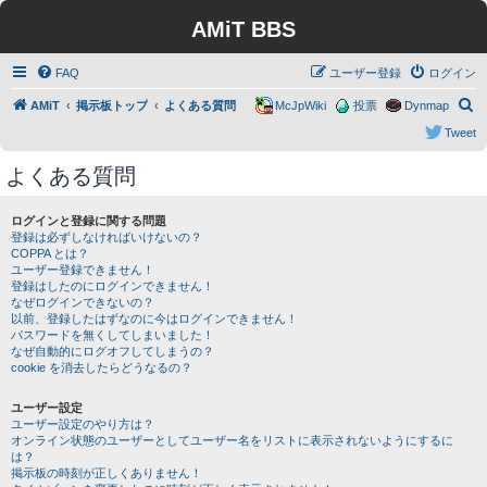
AMiT BBS
FAQ
ユーザー登録
ログイン
検
AMiT
掲示板トップ
よくある質問
McJpWiki
投票
Dynmap
索
Tweet
よくある質問
ログインと登録に関する問題
登録は必ずしなければいけないの？
COPPA とは？
ユーザー登録できません！
登録はしたのにログインできません！
なぜログインできないの？
以前、登録したはずなのに今はログインできません！
パスワードを無くしてしまいました！
なぜ自動的にログオフしてしまうの？
cookie を消去したらどうなるの？
ユーザー設定
ユーザー設定のやり方は？
オンライン状態のユーザーとしてユーザー名をリストに表示されないようにするに
は？
掲示板の時刻が正しくありません！