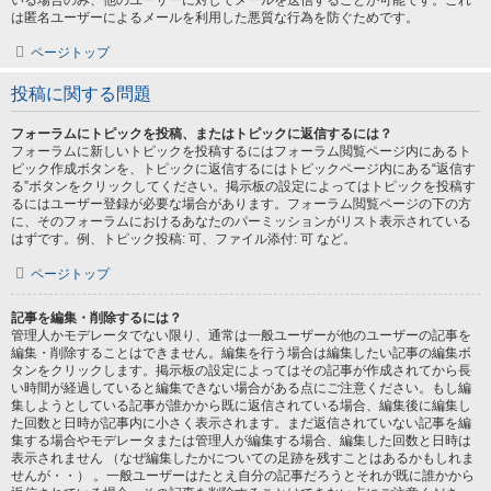
いる場合のみ、他のユーザーに対してメールを送信することが可能です。これ
は匿名ユーザーによるメールを利用した悪質な行為を防ぐためです。
ページトップ
投稿に関する問題
フォーラムにトピックを投稿、またはトピックに返信するには？
フォーラムに新しいトピックを投稿するにはフォーラム閲覧ページ内にあるト
ピック作成ボタンを、トピックに返信するにはトピックページ内にある“返信す
る”ボタンをクリックしてください。掲示板の設定によってはトピックを投稿す
るにはユーザー登録が必要な場合があります。フォーラム閲覧ページの下の方
に、そのフォーラムにおけるあなたのパーミッションがリスト表示されている
はずです。例、トピック投稿: 可、ファイル添付: 可 など。
ページトップ
記事を編集・削除するには？
管理人かモデレータでない限り、通常は一般ユーザーが他のユーザーの記事を
編集・削除することはできません。編集を行う場合は編集したい記事の編集ボ
タンをクリックします。掲示板の設定によってはその記事が作成されてから長
い時間が経過していると編集できない場合がある点にご注意ください。もし編
集しようとしている記事が誰かから既に返信されている場合、編集後に編集し
た回数と日時が記事内に小さく表示されます。まだ返信されていない記事を編
集する場合やモデレータまたは管理人が編集する場合、編集した回数と日時は
表示されません （なぜ編集したかについての足跡を残すことはあるかもしれま
せんが・・） 。一般ユーザーはたとえ自分の記事だろうとそれが既に誰かから