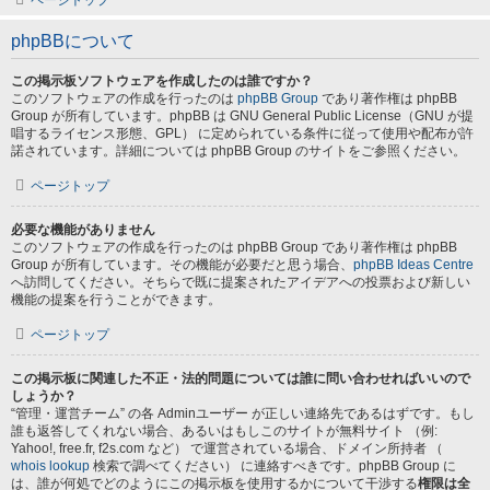
ページトップ
phpBBについて
この掲示板ソフトウェアを作成したのは誰ですか？
このソフトウェアの作成を行ったのは
phpBB Group
であり著作権は phpBB
Group が所有しています。phpBB は GNU General Public License（GNU が提
唱するライセンス形態、GPL） に定められている条件に従って使用や配布が許
諾されています。詳細については phpBB Group のサイトをご参照ください。
ページトップ
必要な機能がありません
このソフトウェアの作成を行ったのは phpBB Group であり著作権は phpBB
Group が所有しています。その機能が必要だと思う場合、
phpBB Ideas Centre
へ訪問してください。そちらで既に提案されたアイデアへの投票および新しい
機能の提案を行うことができます。
ページトップ
この掲示板に関連した不正・法的問題については誰に問い合わせればいいので
しょうか？
“管理・運営チーム” の各 Adminユーザー が正しい連絡先であるはずです。もし
誰も返答してくれない場合、あるいはもしこのサイトが無料サイト （例:
Yahoo!, free.fr, f2s.com など） で運営されている場合、ドメイン所持者 （
whois lookup
検索で調べてください） に連絡すべきです。phpBB Group に
は、誰が何処でどのようにこの掲示板を使用するかについて干渉する
権限は全