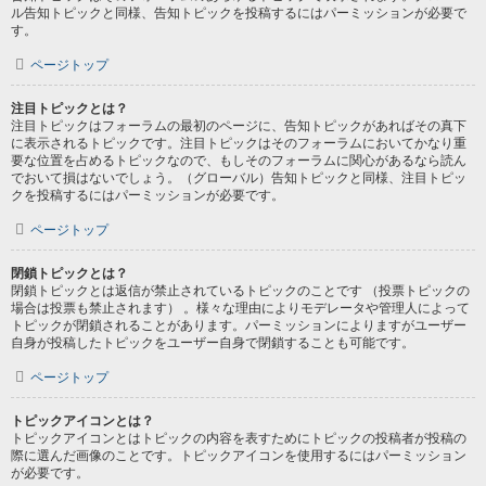
ル告知トピックと同様、告知トピックを投稿するにはパーミッションが必要で
す。
ページトップ
注目トピックとは？
注目トピックはフォーラムの最初のページに、告知トピックがあればその真下
に表示されるトピックです。注目トピックはそのフォーラムにおいてかなり重
要な位置を占めるトピックなので、もしそのフォーラムに関心があるなら読ん
でおいて損はないでしょう。（グローバル）告知トピックと同様、注目トピッ
クを投稿するにはパーミッションが必要です。
ページトップ
閉鎖トピックとは？
閉鎖トピックとは返信が禁止されているトピックのことです （投票トピックの
場合は投票も禁止されます） 。様々な理由によりモデレータや管理人によって
トピックが閉鎖されることがあります。パーミッションによりますがユーザー
自身が投稿したトピックをユーザー自身で閉鎖することも可能です。
ページトップ
トピックアイコンとは？
トピックアイコンとはトピックの内容を表すためにトピックの投稿者が投稿の
際に選んだ画像のことです。トピックアイコンを使用するにはパーミッション
が必要です。