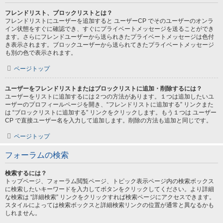
フレンドリスト、ブロックリストとは？
フレンドリストにユーザーを追加すると ユーザーCP でそのユーザーのオンラ
イン状態をすぐに確認でき、すぐにプライベートメッセージを送ることができ
ます。さらにフレンドユーザーから送られきたプライベートメッセージは色付
き表示されます。ブロックユーザーから送られてきたプライベートメッセージ
も別の色で表示されます。
ページトップ
ユーザーをフレンドリストまたはブロックリストに追加・削除するには？
ユーザーをリストに追加するには２つの方法があります。１つは追加したいユ
ーザーのプロフィールページを開き、“フレンドリストに追加する” リンクまた
は “ブロックリストに追加する” リンクをクリックします。もう１つは ユーザー
CP で直接ユーザー名を入力して追加します。削除の方法も追加と同じです。
ページトップ
フォーラムの検索
検索するには？
トップページ、フォーラム閲覧ページ、トピック表示ページ内の検索ボックス
に検索したいキーワードを入力してボタンをクリックしてください。より詳細
な検索は “詳細検索” リンクをクリックすれば検索ページにアクセスできます。
スタイルによっては検索ボックスと詳細検索リンクの位置が通常と異なるかも
しれません。