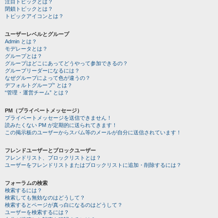
注目トピックとは？
閉鎖トピックとは？
トピックアイコンとは？
ユーザーレベルとグループ
Admin とは？
モデレータとは？
グループとは？
グループはどこにあってどうやって参加できるの？
グループリーダーになるには？
なぜグループによって色が違うの？
デフォルトグループ” とは？
“管理・運営チーム” とは？
PM（プライベートメッセージ）
プライベートメッセージを送信できません！
読みたくない PM が定期的に送られてきます！
この掲示板のユーザーからスパム等のメールが自分に送信されています！
フレンドユーザーとブロックユーザー
フレンドリスト、ブロックリストとは？
ユーザーをフレンドリストまたはブロックリストに追加・削除するには？
フォーラムの検索
検索するには？
検索しても無効なのはどうして？
検索するとページが真っ白になるのはどうして？
ユーザーを検索するには？