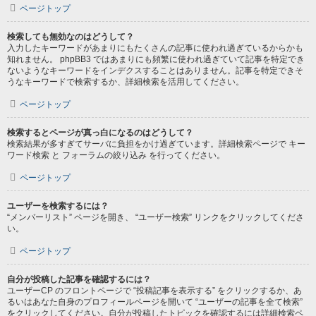
ページトップ
検索しても無効なのはどうして？
入力したキーワードがあまりにもたくさんの記事に使われ過ぎているからかも
知れません。 phpBB3 ではあまりにも頻繁に使われ過ぎていて記事を特定でき
ないようなキーワードをインデクスすることはありません。記事を特定できそ
うなキーワードで検索するか、詳細検索を活用してください。
ページトップ
検索するとページが真っ白になるのはどうして？
検索結果が多すぎてサーバに負担をかけ過ぎています。詳細検索ページで キー
ワード検索 と フォーラムの絞り込み を行ってください。
ページトップ
ユーザーを検索するには？
“メンバーリスト” ページを開き、 “ユーザー検索” リンクをクリックしてくださ
い。
ページトップ
自分が投稿した記事を確認するには？
ユーザーCP のフロントページで “投稿記事を表示する” をクリックするか、あ
るいはあなた自身のプロフィールページを開いて “ユーザーの記事を全て検索”
をクリックしてください。自分が投稿したトピックを確認するには詳細検索ペ