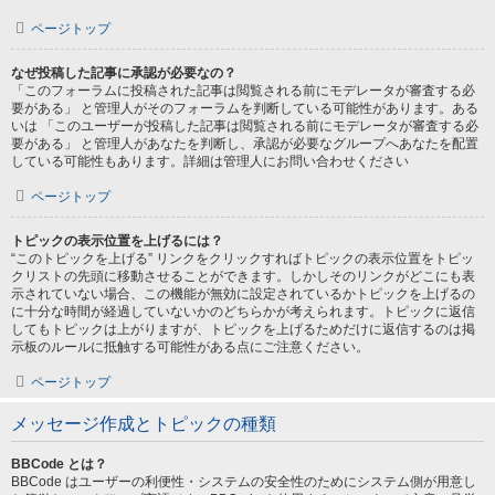
ページトップ
なぜ投稿した記事に承認が必要なの？
「このフォーラムに投稿された記事は閲覧される前にモデレータが審査する必
要がある」 と管理人がそのフォーラムを判断している可能性があります。ある
いは 「このユーザーが投稿した記事は閲覧される前にモデレータが審査する必
要がある」 と管理人があなたを判断し、承認が必要なグループへあなたを配置
している可能性もあります。詳細は管理人にお問い合わせください
ページトップ
トピックの表示位置を上げるには？
“このトピックを上げる” リンクをクリックすればトピックの表示位置をトピッ
クリストの先頭に移動させることができます。しかしそのリンクがどこにも表
示されていない場合、この機能が無効に設定されているかトピックを上げるの
に十分な時間が経過していないかのどちらかが考えられます。トピックに返信
してもトピックは上がりますが、トピックを上げるためだけに返信するのは掲
示板のルールに抵触する可能性がある点にご注意ください。
ページトップ
メッセージ作成とトピックの種類
BBCode とは？
BBCode はユーザーの利便性・システムの安全性のためにシステム側が用意し