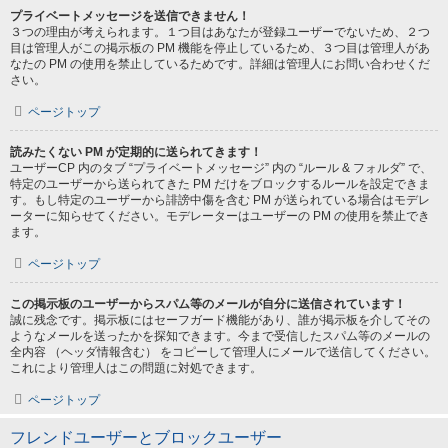
プライベートメッセージを送信できません！
３つの理由が考えられます。１つ目はあなたが登録ユーザーでないため、２つ
目は管理人がこの掲示板の PM 機能を停止しているため、３つ目は管理人があ
なたの PM の使用を禁止しているためです。詳細は管理人にお問い合わせくだ
さい。
ページトップ
読みたくない PM が定期的に送られてきます！
ユーザーCP 内のタブ “プライベートメッセージ” 内の “ルール & フォルダ” で、
特定のユーザーから送られてきた PM だけをブロックするルールを設定できま
す。もし特定のユーザーから誹謗中傷を含む PM が送られている場合はモデレ
ーターに知らせてください。モデレーターはユーザーの PM の使用を禁止でき
ます。
ページトップ
この掲示板のユーザーからスパム等のメールが自分に送信されています！
誠に残念です。掲示板にはセーフガード機能があり、誰が掲示板を介してその
ようなメールを送ったかを探知できます。今まで受信したスパム等のメールの
全内容 （ヘッダ情報含む） をコピーして管理人にメールで送信してください。
これにより管理人はこの問題に対処できます。
ページトップ
フレンドユーザーとブロックユーザー