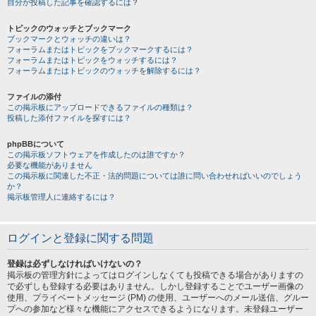
自分が投稿した記事を確認するには？
トピックのウォッチとブックマーク
ブックマークとウォッチの違いは？
フォーラムまたはトピックをブックマークするには？
フォーラムまたはトピックをウォッチするには？
フォーラムまたはトピックのウォッチを解除するには？
ファイルの添付
この掲示板にアップロードできるファイルの種類は？
投稿した添付ファイルを探すには？
phpBBについて
この掲示板ソフトウェアを作成したのは誰ですか？
必要な機能がありません
この掲示板に関連した不正・法的問題については誰に問い合わせればいいのでしょう
か？
掲示板管理人に連絡するには？
ログインと登録に関する問題
登録は必ずしなければいけないの？
掲示板の管理方針によってはログインしなくても投稿できる場合がありますの
で必ずしも登録する必要はありません。しかし登録することでユーザー画像の
使用、プライベートメッセージ (PM) の使用、ユーザーへのメール送信、グルー
プへの参加など様々な機能にアクセスできるようになります。未登録ユーザー