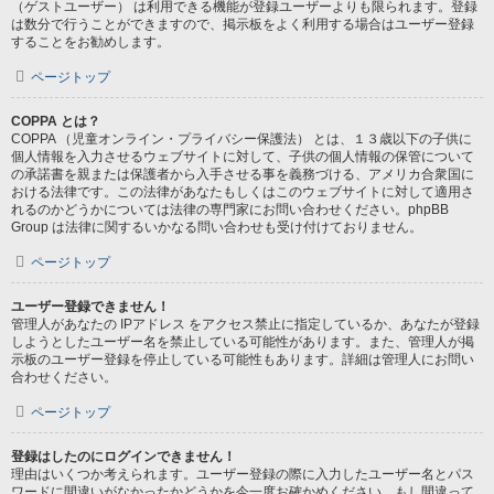
（ゲストユーザー） は利用できる機能が登録ユーザーよりも限られます。登録
は数分で行うことができますので、掲示板をよく利用する場合はユーザー登録
することをお勧めします。
ページトップ
COPPA とは？
COPPA （児童オンライン・プライバシー保護法） とは、１３歳以下の子供に
個人情報を入力させるウェブサイトに対して、子供の個人情報の保管について
の承諾書を親または保護者から入手させる事を義務づける、アメリカ合衆国に
おける法律です。この法律があなたもしくはこのウェブサイトに対して適用さ
れるのかどうかについては法律の専門家にお問い合わせください。phpBB
Group は法律に関するいかなる問い合わせも受け付けておりません。
ページトップ
ユーザー登録できません！
管理人があなたの IPアドレス をアクセス禁止に指定しているか、あなたが登録
しようとしたユーザー名を禁止している可能性があります。また、管理人が掲
示板のユーザー登録を停止している可能性もあります。詳細は管理人にお問い
合わせください。
ページトップ
登録はしたのにログインできません！
理由はいくつか考えられます。ユーザー登録の際に入力したユーザー名とパス
ワードに間違いがなかったかどうかを今一度お確かめください。もし間違って