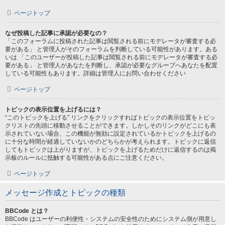
ページトップ
なぜ投稿した記事に承認が必要なの？
「このフォーラムに投稿された記事は閲覧される前にモデレータが審査する必
要がある」 と管理人がそのフォーラムを判断している可能性があります。ある
いは 「このユーザーが投稿した記事は閲覧される前にモデレータが審査する必
要がある」 と管理人があなたを判断し、承認が必要なグループへあなたを配置
している可能性もあります。詳細は管理人にお問い合わせください
ページトップ
トピックの表示位置を上げるには？
“このトピックを上げる” リンクをクリックすればトピックの表示位置をトピッ
クリストの先頭に移動させることができます。しかしそのリンクがどこにも表
示されていない場合、この機能が無効に設定されているかトピックを上げるの
に十分な時間が経過していないかのどちらかが考えられます。トピックに返信
してもトピックは上がりますが、トピックを上げるためだけに返信するのは掲
示板のルールに抵触する可能性がある点にご注意ください。
ページトップ
メッセージ作成とトピックの種類
BBCode とは？
BBCode はユーザーの利便性・システムの安全性のためにシステム側が用意し