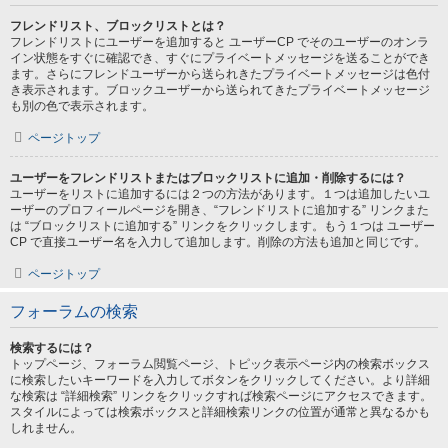
フレンドリスト、ブロックリストとは？
フレンドリストにユーザーを追加すると ユーザーCP でそのユーザーのオンラ
イン状態をすぐに確認でき、すぐにプライベートメッセージを送ることができ
ます。さらにフレンドユーザーから送られきたプライベートメッセージは色付
き表示されます。ブロックユーザーから送られてきたプライベートメッセージ
も別の色で表示されます。
ページトップ
ユーザーをフレンドリストまたはブロックリストに追加・削除するには？
ユーザーをリストに追加するには２つの方法があります。１つは追加したいユ
ーザーのプロフィールページを開き、“フレンドリストに追加する” リンクまた
は “ブロックリストに追加する” リンクをクリックします。もう１つは ユーザー
CP で直接ユーザー名を入力して追加します。削除の方法も追加と同じです。
ページトップ
フォーラムの検索
検索するには？
トップページ、フォーラム閲覧ページ、トピック表示ページ内の検索ボックス
に検索したいキーワードを入力してボタンをクリックしてください。より詳細
な検索は “詳細検索” リンクをクリックすれば検索ページにアクセスできます。
スタイルによっては検索ボックスと詳細検索リンクの位置が通常と異なるかも
しれません。