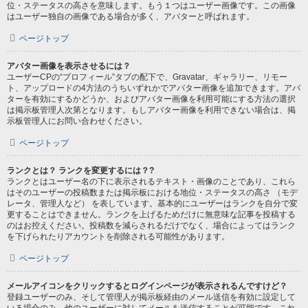
位・ステータスの高さを意味します。もう１つはユーザー画像です。この画像
はユーザー独自の画像である場合が多く、アバターと呼ばれます。
ページトップ
アバター画像を表示させるには？
ユーザーCPの“プロフィール”タブの配下で、Gravatar、ギャラリー、リモー
ト、アップロードの4方法のうちいずれかでアバター画像を追加できます。アバ
ターを有効にするかどうか、およびアバター画像を利用可能にする方法の選択
は掲示板管理人次第となります。もしアバター画像を利用できない場合は、掲
示板管理人にお問い合わせください。
ページトップ
ランクとは？ ランクを変更するには？?
ランクとはユーザー名の下に表示されるテキスト・画像のことであり、これら
はそのユーザーの投稿数または掲示板における地位・ステータスの高さ （モデ
レータ、管理人など） を表しています。基本的にユーザーはランクを自分で変
更することはできません。ランクを上げるためだけに無意味な記事を投稿する
のはお控えください。投稿数を減らされるだけでなく、場合によってはランク
を下げられたりアカウントを削除される可能性があります。
ページトップ
メールアイコンをクリックするとログインページが表示されるんですけど？
登録ユーザーのみ、そして管理人が掲示板経由のメール送信を有効に設定して