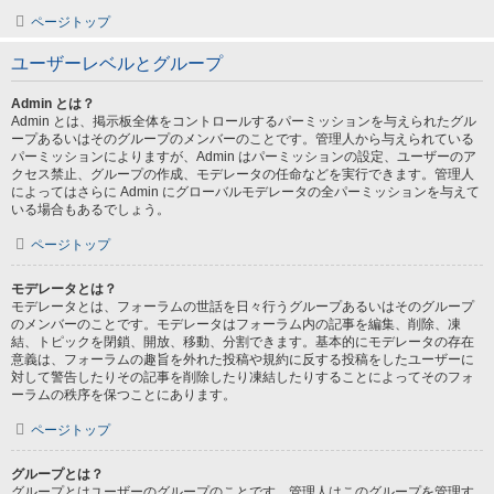
ページトップ
ユーザーレベルとグループ
Admin とは？
Admin とは、掲示板全体をコントロールするパーミッションを与えられたグル
ープあるいはそのグループのメンバーのことです。管理人から与えられている
パーミッションによりますが、Admin はパーミッションの設定、ユーザーのア
クセス禁止、グループの作成、モデレータの任命などを実行できます。管理人
によってはさらに Admin にグローバルモデレータの全パーミッションを与えて
いる場合もあるでしょう。
ページトップ
モデレータとは？
モデレータとは、フォーラムの世話を日々行うグループあるいはそのグループ
のメンバーのことです。モデレータはフォーラム内の記事を編集、削除、凍
結、トピックを閉鎖、開放、移動、分割できます。基本的にモデレータの存在
意義は、フォーラムの趣旨を外れた投稿や規約に反する投稿をしたユーザーに
対して警告したりその記事を削除したり凍結したりすることによってそのフォ
ーラムの秩序を保つことにあります。
ページトップ
グループとは？
グループとはユーザーのグループのことです。管理人はこのグループを管理す