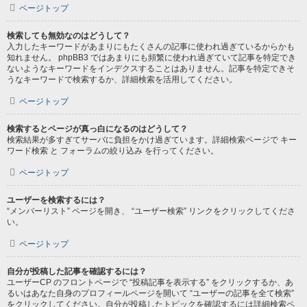
ページトップ
検索しても無効なのはどうして？
入力したキーワードがあまりにもたくさんの記事に使われ過ぎているからかも
知れません。 phpBB3 ではあまりにも頻繁に使われ過ぎていて記事を特定でき
ないようなキーワードをインデクスすることはありません。記事を特定できそ
うなキーワードで検索するか、詳細検索を活用してください。
ページトップ
検索するとページが真っ白になるのはどうして？
検索結果が多すぎてサーバに負担をかけ過ぎています。詳細検索ページで キー
ワード検索 と フォーラムの絞り込み を行ってください。
ページトップ
ユーザーを検索するには？
“メンバーリスト” ページを開き、 “ユーザー検索” リンクをクリックしてくださ
い。
ページトップ
自分が投稿した記事を確認するには？
ユーザーCP のフロントページで “投稿記事を表示する” をクリックするか、あ
るいはあなた自身のプロフィールページを開いて “ユーザーの記事を全て検索”
をクリックしてください。自分が投稿したトピックを確認するには詳細検索ペ