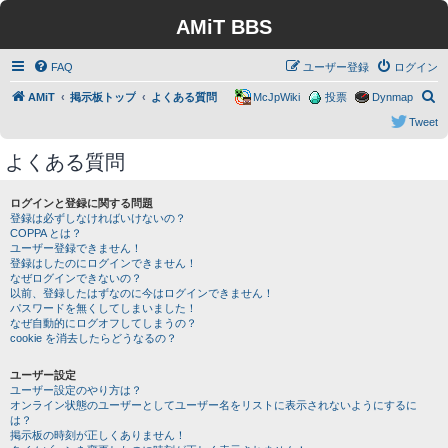
AMiT BBS
FAQ
ユーザー登録
ログイン
検
AMiT
掲示板トップ
よくある質問
McJpWiki
投票
Dynmap
索
Tweet
よくある質問
ログインと登録に関する問題
登録は必ずしなければいけないの？
COPPA とは？
ユーザー登録できません！
登録はしたのにログインできません！
なぜログインできないの？
以前、登録したはずなのに今はログインできません！
パスワードを無くしてしまいました！
なぜ自動的にログオフしてしまうの？
cookie を消去したらどうなるの？
ユーザー設定
ユーザー設定のやり方は？
オンライン状態のユーザーとしてユーザー名をリストに表示されないようにするに
は？
掲示板の時刻が正しくありません！