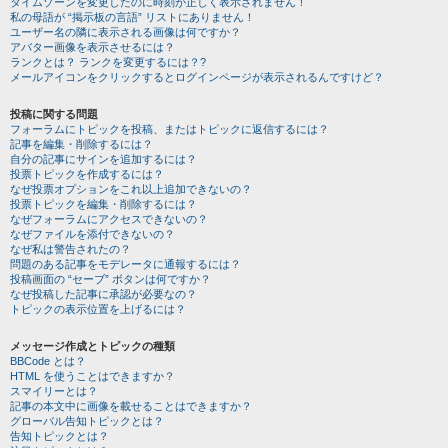
タイムゾーンを変更したのに時刻が正しく表示されません！
私の母語が “掲示板の言語” リストにありません！
ユーザー名の隣に表示される画像は何ですか？
アバター画像を表示させるには？
ランクとは？ ランクを変更するには？?
メールアイコンをクリックするとログインページが表示されるんですけど？
投稿に関する問題
フォーラムにトピックを投稿、またはトピックに返信するには？
記事を編集・削除するには？
自分の記事にサインを追加するには？
投票トピックを作成するには？
なぜ投票オプションをこれ以上追加できないの？
投票トピックを編集・削除するには？
なぜフォーラムにアクセスできないの？
なぜファイルを添付できないの？
なぜ私は警告されたの？
問題のある記事をモデレータに通報するには？
投稿画面の “セーブ” ボタンは何ですか？
なぜ投稿した記事に承認が必要なの？
トピックの表示位置を上げるには？
メッセージ作成とトピックの種類
BBCode とは？
HTML を使うことはできますか？
スマイリーとは？
記事の本文中に画像を載せることはできますか？
グローバル告知トピックとは？
告知トピックとは？