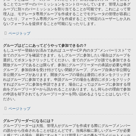
ることでユーザーのパーミッションをコントロールしています。管理人は各グ
ループに別々のパーミッションを割り当てることが可能です。これによって管
理人は、モデレータ専用グループを作成することでモデレータの管理が容易に
なったり、フォーラム専用グループを作成することで特定のユーザーしか入れ
ないフォーラムを提供することが可能になったりします。
ページトップ
グループはどこにあってどうやって参加できるの？
もしユーザー登録がお済みであれば ユーザーCP 内のタブ “メンバーリスト” で
全てのグループを確認できます。もしグループに参加したい場合はグループを
選択してボタンをクリックしてください。全てのグループが誰でも参加できる
開放グループであるとは限らず、参加にグループリーダーの承認が必要な申請
グループ、参加自体を受け付けてない閉鎖グループ、グループ自体が非公開な
非公開グループがあります。開放グループの場合は適切にボタンをクリックす
ればグループに参加できます。申請グループの場合も適切にボタンをクリック
すればグループに参加を申請できます。場合によってはグループに参加する理
由をグループリーダーから訊かれることがあります。もし何らかの理由で参加
の申請を却下されてもグループリーダーを問い詰めるようなことはしないでく
ださい。
ページトップ
グループリーダーになるには？
グループリーダーは大抵、管理人がグループを作成する際にグループメンバー
の誰かから任命されることがほとんどです。当掲示板に新しいグループが必要
と感じている場合、最初にすべきことは管理人にその事をプライベートメッセ