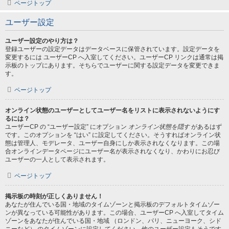
ページトップ
ユーザー設定
ユーザー設定のやり方は？
登録ユーザーの設定データはデータベースに保管されています。設定データを
変更するには ユーザーCP へ入室してください。ユーザーCP リンクは通常は掲
示板のトップにあります。そちらでユーザーに関する設定データを変更できま
す。
ページトップ
オンライン状態のユーザーとしてユーザー名をリストに表示されないようにす
るには？
ユーザーCP の “ユーザー設定” にオプション
オンライン状態を隠す
があるはず
です。このオプションを “はい” に設定してください。そうすればオンライン状
態は管理人、モデレータ、ユーザー自身にしか表示されなくなります。この場
合オンラインデータページにユーザー名が表示されなくなり、かわりにお忍び
ユーザーの一人として表示されます。
ページトップ
掲示板の時刻が正しくありません！
あなたが住んでいる国・地域のタイムゾーンと掲示板のデフォルトタイムゾー
ンが異なっている可能性があります。この場合、ユーザーCP へ入室してタイム
ゾーンをあなたが住んでいる国・地域 （ロンドン、パリ、ニューヨーク、シド