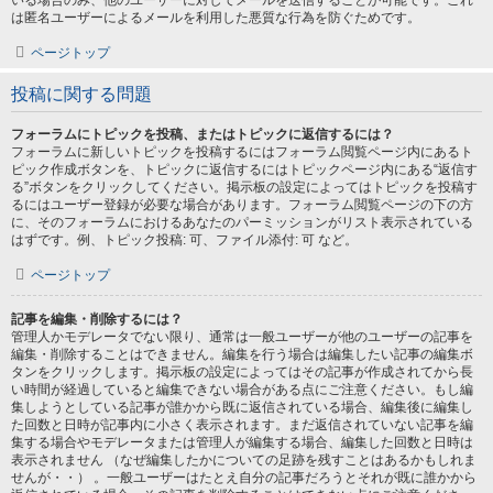
いる場合のみ、他のユーザーに対してメールを送信することが可能です。これ
は匿名ユーザーによるメールを利用した悪質な行為を防ぐためです。
ページトップ
投稿に関する問題
フォーラムにトピックを投稿、またはトピックに返信するには？
フォーラムに新しいトピックを投稿するにはフォーラム閲覧ページ内にあるト
ピック作成ボタンを、トピックに返信するにはトピックページ内にある“返信す
る”ボタンをクリックしてください。掲示板の設定によってはトピックを投稿す
るにはユーザー登録が必要な場合があります。フォーラム閲覧ページの下の方
に、そのフォーラムにおけるあなたのパーミッションがリスト表示されている
はずです。例、トピック投稿: 可、ファイル添付: 可 など。
ページトップ
記事を編集・削除するには？
管理人かモデレータでない限り、通常は一般ユーザーが他のユーザーの記事を
編集・削除することはできません。編集を行う場合は編集したい記事の編集ボ
タンをクリックします。掲示板の設定によってはその記事が作成されてから長
い時間が経過していると編集できない場合がある点にご注意ください。もし編
集しようとしている記事が誰かから既に返信されている場合、編集後に編集し
た回数と日時が記事内に小さく表示されます。まだ返信されていない記事を編
集する場合やモデレータまたは管理人が編集する場合、編集した回数と日時は
表示されません （なぜ編集したかについての足跡を残すことはあるかもしれま
せんが・・） 。一般ユーザーはたとえ自分の記事だろうとそれが既に誰かから