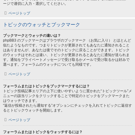
ージで適切に入力・選択してください。
ページトップ
トピックのウォッチとブックマーク
ブックマークとウォッチの違いは？
phpBB3 のブックマークはブラウザのブックマーク （お気に入り） とほとんど
似たようなものです。つまりトピックが更新されてもあなたに通知されること
はありませんが、あなたは後でそのトピックに戻ることができます。トピック
のウォッチはそれとは違い、トピックが更新されるとあなたに通知が送られま
す。通知をプライベートメッセージで受け取るかメールで受け取るかは好みで
選べます。フォーラムのウォッチについても同様です。
ページトップ
フォーラムまたはトピックをブックマークするには？
トピック投稿記事エリアの上下に使いやすいように置かれた“トピックツール”メ
ニューの該当リンクをクリックすることで特定のトピックをブックマークまた
はウォッチできます。
“返信が投稿されたら通知する”オプションにチェックを入れてトピックに返信す
るとトピックウォッチを開始します。
ページトップ
フォーラムまたはトピックをウォッチするには？