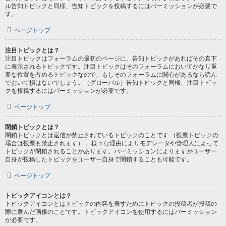
ル告知トピックと同様、告知トピックを投稿するにはパーミッションが必要で
す。
ページトップ
注目トピックとは？
注目トピックはフォーラムの最初のページに、告知トピックがあればその真下
に表示されるトピックです。注目トピックはそのフォーラムにおいてかなり重
要な位置を占めるトピックなので、もしそのフォーラムに関心があるなら読ん
でおいて損はないでしょう。（グローバル）告知トピックと同様、注目トピッ
クを投稿するにはパーミッションが必要です。
ページトップ
閉鎖トピックとは？
閉鎖トピックとは返信が禁止されているトピックのことです （投票トピックの
場合は投票も禁止されます） 。様々な理由によりモデレータや管理人によって
トピックが閉鎖されることがあります。パーミッションによりますがユーザー
自身が投稿したトピックをユーザー自身で閉鎖することも可能です。
ページトップ
トピックアイコンとは？
トピックアイコンとはトピックの内容を表すためにトピックの投稿者が投稿の
際に選んだ画像のことです。トピックアイコンを使用するにはパーミッション
が必要です。