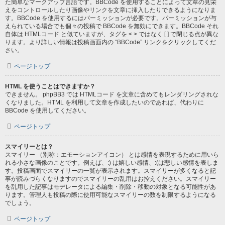
た簡単なマークアップ言語です。BBCode を使用することによって文章の見栄
えをコントロールしたり画像やリンクを文章に挿入したりできるようになりま
す。BBCode を使用するにはパーミッションが必要です。パーミッションが与
えられている場合でも個々の投稿で BBCode を無効にできます。BBCode それ
自体は HTMLコード と似ていますが、タグを < > ではなく [ ] で閉じる点が異な
ります。より詳しい情報は投稿画面内の “BBCode” リンクをクリックしてくだ
さい。
ページトップ
HTML を使うことはできますか？
できません。 phpBB3 では HTMLコード を文章に含めてもレンダリングされな
くなりました。HTML を利用して文章を作成したいのであれば、代わりに
BBCode を使用してください。
ページトップ
スマイリーとは？
スマイリー （別称：エモーションアイコン） とは感情を表現するために用いら
れる小さな画像のことです。例えば、:) は嬉しい感情、:(は悲しい感情を表しま
す。投稿画面でスマイリーの一覧が表示されます。スマイリーが多くなると記
事が読みづらくなりますのでスマイリーの乱用はお控えください。スマイリー
を乱用した記事はモデレータによる編集・削除・移動の対象となる可能性があ
ります。管理人も投稿の際に使用可能なスマイリーの数を制限するようになる
でしょう。
ページトップ