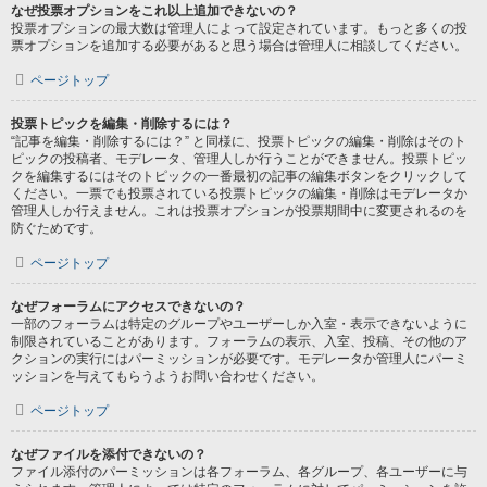
なぜ投票オプションをこれ以上追加できないの？
投票オプションの最大数は管理人によって設定されています。もっと多くの投
票オプションを追加する必要があると思う場合は管理人に相談してください。
ページトップ
投票トピックを編集・削除するには？
“記事を編集・削除するには？” と同様に、投票トピックの編集・削除はそのト
ピックの投稿者、モデレータ、管理人しか行うことができません。投票トピッ
クを編集するにはそのトピックの一番最初の記事の編集ボタンをクリックして
ください。一票でも投票されている投票トピックの編集・削除はモデレータか
管理人しか行えません。これは投票オプションが投票期間中に変更されるのを
防ぐためです。
ページトップ
なぜフォーラムにアクセスできないの？
一部のフォーラムは特定のグループやユーザーしか入室・表示できないように
制限されていることがあります。フォーラムの表示、入室、投稿、その他のア
クションの実行にはパーミッションが必要です。モデレータか管理人にパーミ
ッションを与えてもらうようお問い合わせください。
ページトップ
なぜファイルを添付できないの？
ファイル添付のパーミッションは各フォーラム、各グループ、各ユーザーに与