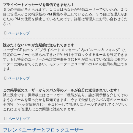
プライベートメッセージを送信できません！
３つの理由が考えられます。１つ目はあなたが登録ユーザーでないため、２つ
目は管理人がこの掲示板の PM 機能を停止しているため、３つ目は管理人があ
なたの PM の使用を禁止しているためです。詳細は管理人にお問い合わせくだ
さい。
ページトップ
読みたくない PM が定期的に送られてきます！
ユーザーCP 内のタブ “プライベートメッセージ” 内の “ルール & フォルダ” で、
特定のユーザーから送られてきた PM だけをブロックするルールを設定できま
す。もし特定のユーザーから誹謗中傷を含む PM が送られている場合はモデレ
ーターに知らせてください。モデレーターはユーザーの PM の使用を禁止でき
ます。
ページトップ
この掲示板のユーザーからスパム等のメールが自分に送信されています！
誠に残念です。掲示板にはセーフガード機能があり、誰が掲示板を介してその
ようなメールを送ったかを探知できます。今まで受信したスパム等のメールの
全内容 （ヘッダ情報含む） をコピーして管理人にメールで送信してください。
これにより管理人はこの問題に対処できます。
ページトップ
フレンドユーザーとブロックユーザー