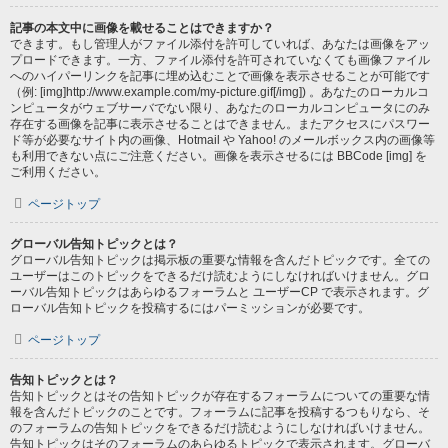
記事の本文中に画像を載せることはできますか？
できます。もし管理人がファイル添付を許可していれば、あなたは画像をアッ
プロードできます。一方、ファイル添付を許可されていなくても画像ファイル
へのハイパーリンクを記事に埋め込むことで画像を表示させることが可能です
（例: [img]http://www.example.com/my-picture.gif[/img]) 。あなたのローカルコ
ンピュータがウェブサーバでない限り、あなたのローカルコンピュータにのみ
存在する画像を記事に表示させることはできません。またアクセスにパスワー
ド等が必要なサイト内の画像、Hotmail や Yahoo! のメールボックス内の画像等
も利用できない点にご注意ください。画像を表示させるには BBCode [img] を
ご利用ください。
ページトップ
グローバル告知トピックとは？
グローバル告知トピックは掲示板の重要な情報を含んだトピックです。全ての
ユーザーはこのトピックをできるだけ読むようにしなければいけません。グロ
ーバル告知トピックはあらゆるフォーラムと ユーザーCP で表示されます。グ
ローバル告知トピックを投稿するにはパーミッションが必要です。
ページトップ
告知トピックとは？
告知トピックとはその告知トピックが存在するフォーラムについての重要な情
報を含んだトピックのことです。フォーラムに記事を投稿するつもりなら、そ
のフォーラムの告知トピックをできるだけ読むようにしなければいけません。
告知トピックはそのフォーラムのあらゆるトピックで表示されます。グローバ