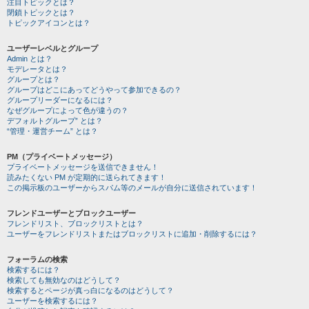
注目トピックとは？
閉鎖トピックとは？
トピックアイコンとは？
ユーザーレベルとグループ
Admin とは？
モデレータとは？
グループとは？
グループはどこにあってどうやって参加できるの？
グループリーダーになるには？
なぜグループによって色が違うの？
デフォルトグループ” とは？
“管理・運営チーム” とは？
PM（プライベートメッセージ）
プライベートメッセージを送信できません！
読みたくない PM が定期的に送られてきます！
この掲示板のユーザーからスパム等のメールが自分に送信されています！
フレンドユーザーとブロックユーザー
フレンドリスト、ブロックリストとは？
ユーザーをフレンドリストまたはブロックリストに追加・削除するには？
フォーラムの検索
検索するには？
検索しても無効なのはどうして？
検索するとページが真っ白になるのはどうして？
ユーザーを検索するには？