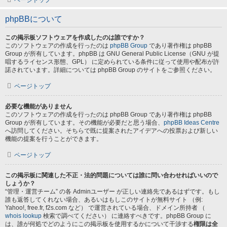
ページトップ
phpBBについて
この掲示板ソフトウェアを作成したのは誰ですか？
このソフトウェアの作成を行ったのは
phpBB Group
であり著作権は phpBB
Group が所有しています。phpBB は GNU General Public License（GNU が提
唱するライセンス形態、GPL） に定められている条件に従って使用や配布が許
諾されています。詳細については phpBB Group のサイトをご参照ください。
ページトップ
必要な機能がありません
このソフトウェアの作成を行ったのは phpBB Group であり著作権は phpBB
Group が所有しています。その機能が必要だと思う場合、
phpBB Ideas Centre
へ訪問してください。そちらで既に提案されたアイデアへの投票および新しい
機能の提案を行うことができます。
ページトップ
この掲示板に関連した不正・法的問題については誰に問い合わせればいいので
しょうか？
“管理・運営チーム” の各 Adminユーザー が正しい連絡先であるはずです。もし
誰も返答してくれない場合、あるいはもしこのサイトが無料サイト （例:
Yahoo!, free.fr, f2s.com など） で運営されている場合、ドメイン所持者 （
whois lookup
検索で調べてください） に連絡すべきです。phpBB Group に
は、誰が何処でどのようにこの掲示板を使用するかについて干渉する
権限は全