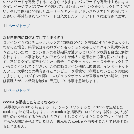
いパスワードを再発行することならできます。パスワードを再発行するにはロ
グインページで
パスワードを忘れてしまいました
リンクをクリックしてくださ
い。そして以前に登録したユーザー名とメールアドレスを入力して送信してく
ださい。再発行されたパスワードは入力したメールアドレスに送信されます。
ページトップ
なぜ自動的にログオフしてしまうの？
ログインする際にチェックボックス “自動ログインを有効にする” をチェックし
なかった場合、掲示板はそのログインセッションのみしかログイン状態を保と
うとしないため、セッションの有効期限が過ぎるとログイン状態も自然に解除
されます。この事はあなたのアカウントが他人に悪用される事を防いでくれま
す。常にログイン状態を保ちたい場合、このチェックボックスをチェックして
からログインしてください。この自動ログイン機能は図書館、インターネット
カフェ、大学などの共有されたコンピュータ環境では利用しないことをお勧め
します。もしログインの際にこのチェックボックスが表示されない場合、それ
は管理人がこの機能を無効に設定している事を意味します。
ページトップ
cookie を消去したらどうなるの？
“掲示板の cookie を消去する” リンクをクリックすると phpBB3 が生成した
cookie を全て消去します。この cookie は掲示板にログインする際にあなたが
誰なのかを識別するためのものです。もしログインまたはログアウトに関して
何らかの問題を抱えている場合、掲示板の cookie を消去することで解決するか
もしれません。