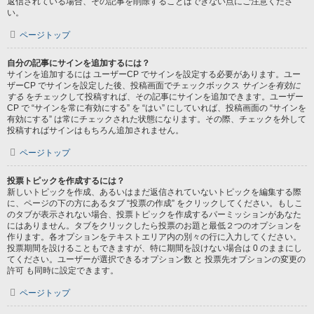
返信されている場合、その記事を削除することはできない点にご注意くださ
い。
ページトップ
自分の記事にサインを追加するには？
サインを追加するには ユーザーCP でサインを設定する必要があります。ユー
ザーCP でサインを設定した後、投稿画面でチェックボックス
サインを有効に
する
をチェックして投稿すれば、その記事にサインを追加できます。ユーザー
CP で “サインを常に有効にする” を “はい” にしていれば、投稿画面の “サインを
有効にする” は常にチェックされた状態になります。その際、チェックを外して
投稿すればサインはもちろん追加されません。
ページトップ
投票トピックを作成するには？
新しいトピックを作成、あるいはまだ返信されていないトピックを編集する際
に、ページの下の方にあるタブ “投票の作成” をクリックしてください。もしこ
のタブが表示されない場合、投票トピックを作成するパーミッションがあなた
にはありません。タブをクリックしたら投票のお題と最低２つのオプションを
作ります。各オプションをテキストエリア内の別々の行に入力してください。
投票期間を設けることもできますが、特に期間を設けない場合は 0 のままにし
てください。ユーザーが選択できるオプション数 と 投票先オプションの変更の
許可 も同時に設定できます。
ページトップ