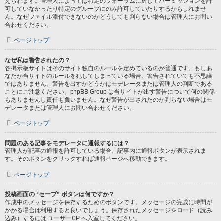
えられます。管理人によっては特定のフォーラムに対してパーミッションを許
可していなかったり特定のグループにのみ許可していたりするかもしれませ
ん。なぜファイル添付できないのかどうしても判らない場合は管理人にお問い
合わせください。
ページトップ
なぜ私は警告されたの？
各掲示板サイトはそのサイト独自のルールを定めているのが普通です。もしあ
なたが当サイトのルールを犯してしまっている場合、警告されていても不思議
ではありません。警告を出すかどうかはモデレータまたは管理人の判断である
ことにご注意ください。phpBB Group は当サイトが出す警告について何の関係
もありませんし責任も負いません。なぜ警告が出されたのか判らない場合はモ
デレータまたは管理人にお問い合わせください。
ページトップ
問題のある記事をモデレータに通報するには？
管理人が記事の通報を許可している場合、記事内に通報ボタンが表示されま
す。そのボタンをクリックすれば通報ページへ移動できます。
ページトップ
投稿画面の “セーブ” ボタンは何ですか？
作成中のメッセージを保存するためのボタンです。メッセージの完成に時間が
かかる場合は利用すると良いでしょう。保存されたメッセージをロード（読み
込み）するには ユーザーCP へ入室してください。