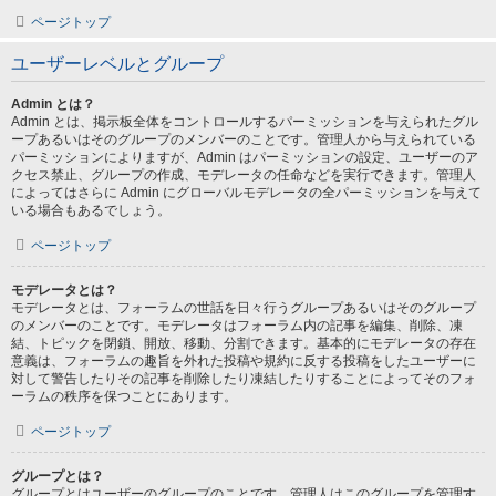
ページトップ
ユーザーレベルとグループ
Admin とは？
Admin とは、掲示板全体をコントロールするパーミッションを与えられたグル
ープあるいはそのグループのメンバーのことです。管理人から与えられている
パーミッションによりますが、Admin はパーミッションの設定、ユーザーのア
クセス禁止、グループの作成、モデレータの任命などを実行できます。管理人
によってはさらに Admin にグローバルモデレータの全パーミッションを与えて
いる場合もあるでしょう。
ページトップ
モデレータとは？
モデレータとは、フォーラムの世話を日々行うグループあるいはそのグループ
のメンバーのことです。モデレータはフォーラム内の記事を編集、削除、凍
結、トピックを閉鎖、開放、移動、分割できます。基本的にモデレータの存在
意義は、フォーラムの趣旨を外れた投稿や規約に反する投稿をしたユーザーに
対して警告したりその記事を削除したり凍結したりすることによってそのフォ
ーラムの秩序を保つことにあります。
ページトップ
グループとは？
グループとはユーザーのグループのことです。管理人はこのグループを管理す