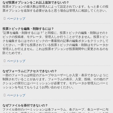
なぜ投票オプションをこれ以上追加できないの？
投票オプションの最大数は管理人によって設定されています。もっと多くの投
票オプションを追加する必要があると思う場合は管理人に相談してください。
ページトップ
投票トピックを編集・削除するには？
“記事を編集・削除するには？” と同様に、投票トピックの編集・削除はそのト
ピックの投稿者、モデレータ、管理人しか行うことができません。投票トピッ
クを編集するにはそのトピックの一番最初の記事の編集ボタンをクリックして
ください。一票でも投票されている投票トピックの編集・削除はモデレータか
管理人しか行えません。これは投票オプションが投票期間中に変更されるのを
防ぐためです。
ページトップ
なぜフォーラムにアクセスできないの？
一部のフォーラムは特定のグループやユーザーしか入室・表示できないように
制限されていることがあります。フォーラムの表示、入室、投稿、その他のア
クションの実行にはパーミッションが必要です。モデレータか管理人にパーミ
ッションを与えてもらうようお問い合わせください。
ページトップ
なぜファイルを添付できないの？
ファイル添付のパーミッションは各フォーラム、各グループ、各ユーザーに与