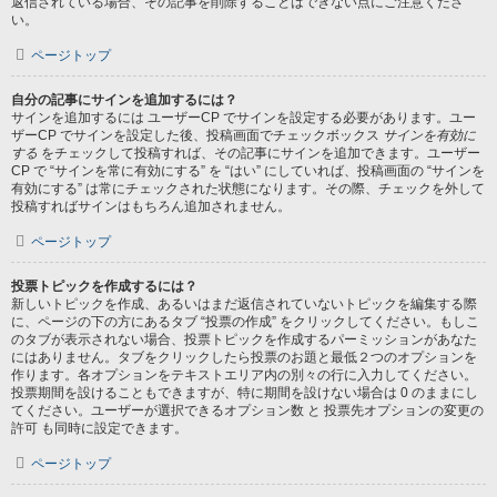
返信されている場合、その記事を削除することはできない点にご注意くださ
い。
ページトップ
自分の記事にサインを追加するには？
サインを追加するには ユーザーCP でサインを設定する必要があります。ユー
ザーCP でサインを設定した後、投稿画面でチェックボックス
サインを有効に
する
をチェックして投稿すれば、その記事にサインを追加できます。ユーザー
CP で “サインを常に有効にする” を “はい” にしていれば、投稿画面の “サインを
有効にする” は常にチェックされた状態になります。その際、チェックを外して
投稿すればサインはもちろん追加されません。
ページトップ
投票トピックを作成するには？
新しいトピックを作成、あるいはまだ返信されていないトピックを編集する際
に、ページの下の方にあるタブ “投票の作成” をクリックしてください。もしこ
のタブが表示されない場合、投票トピックを作成するパーミッションがあなた
にはありません。タブをクリックしたら投票のお題と最低２つのオプションを
作ります。各オプションをテキストエリア内の別々の行に入力してください。
投票期間を設けることもできますが、特に期間を設けない場合は 0 のままにし
てください。ユーザーが選択できるオプション数 と 投票先オプションの変更の
許可 も同時に設定できます。
ページトップ