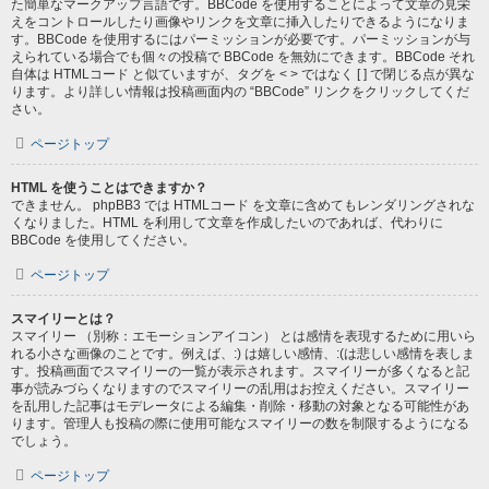
た簡単なマークアップ言語です。BBCode を使用することによって文章の見栄
えをコントロールしたり画像やリンクを文章に挿入したりできるようになりま
す。BBCode を使用するにはパーミッションが必要です。パーミッションが与
えられている場合でも個々の投稿で BBCode を無効にできます。BBCode それ
自体は HTMLコード と似ていますが、タグを < > ではなく [ ] で閉じる点が異な
ります。より詳しい情報は投稿画面内の “BBCode” リンクをクリックしてくだ
さい。
ページトップ
HTML を使うことはできますか？
できません。 phpBB3 では HTMLコード を文章に含めてもレンダリングされな
くなりました。HTML を利用して文章を作成したいのであれば、代わりに
BBCode を使用してください。
ページトップ
スマイリーとは？
スマイリー （別称：エモーションアイコン） とは感情を表現するために用いら
れる小さな画像のことです。例えば、:) は嬉しい感情、:(は悲しい感情を表しま
す。投稿画面でスマイリーの一覧が表示されます。スマイリーが多くなると記
事が読みづらくなりますのでスマイリーの乱用はお控えください。スマイリー
を乱用した記事はモデレータによる編集・削除・移動の対象となる可能性があ
ります。管理人も投稿の際に使用可能なスマイリーの数を制限するようになる
でしょう。
ページトップ