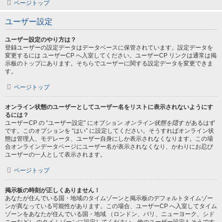
ページトップ
ユーザー設定
ユーザー設定のやり方は？
登録ユーザーの設定データはデータベースに保管されています。設定データを
変更するには ユーザーCP へ入室してください。ユーザーCP リンクは通常は掲
示板のトップにあります。そちらでユーザーに関する設定データを変更できま
す。
ページトップ
オンライン状態のユーザーとしてユーザー名をリストに表示されないようにす
るには？
ユーザーCP の “ユーザー設定” にオプション
オンライン状態を隠す
があるはず
です。このオプションを “はい” に設定してください。そうすればオンライン状
態は管理人、モデレータ、ユーザー自身にしか表示されなくなります。この場
合オンラインデータページにユーザー名が表示されなくなり、かわりにお忍び
ユーザーの一人として表示されます。
ページトップ
掲示板の時刻が正しくありません！
あなたが住んでいる国・地域のタイムゾーンと掲示板のデフォルトタイムゾー
ンが異なっている可能性があります。この場合、ユーザーCP へ入室してタイム
ゾーンをあなたが住んでいる国・地域 （ロンドン、パリ、ニューヨーク、シド