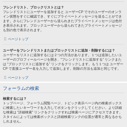
フレンドリスト、ブロックリストとは？
フレンドリストにユーザーを追加すると ユーザーCP でそのユーザーのオンラ
イン状態をすぐに確認でき、すぐにプライベートメッセージを送ることができ
ます。さらにフレンドユーザーから送られきたプライベートメッセージは色付
き表示されます。ブロックユーザーから送られてきたプライベートメッセージ
も別の色で表示されます。
ページトップ
ユーザーをフレンドリストまたはブロックリストに追加・削除するには？
ユーザーをリストに追加するには２つの方法があります。１つは追加したいユ
ーザーのプロフィールページを開き、“フレンドリストに追加する” リンクまた
は “ブロックリストに追加する” リンクをクリックします。もう１つは ユーザー
CP で直接ユーザー名を入力して追加します。削除の方法も追加と同じです。
ページトップ
フォーラムの検索
検索するには？
トップページ、フォーラム閲覧ページ、トピック表示ページ内の検索ボックス
に検索したいキーワードを入力してボタンをクリックしてください。より詳細
な検索は “詳細検索” リンクをクリックすれば検索ページにアクセスできます。
スタイルによっては検索ボックスと詳細検索リンクの位置が通常と異なるかも
しれません。