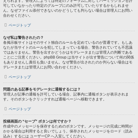
えられます。管理人によっては特定のフォーラムに対してパーミッションを許
可していなかったり特定のグループにのみ許可していたりするかもしれませ
ん。なぜファイル添付できないのかどうしても判らない場合は管理人にお問い
合わせください。
ページトップ
なぜ私は警告されたの？
各掲示板サイトはそのサイト独自のルールを定めているのが普通です。もしあ
なたが当サイトのルールを犯してしまっている場合、警告されていても不思議
ではありません。警告を出すかどうかはモデレータまたは管理人の判断である
ことにご注意ください。phpBB Group は当サイトが出す警告について何の関係
もありませんし責任も負いません。なぜ警告が出されたのか判らない場合はモ
デレータまたは管理人にお問い合わせください。
ページトップ
問題のある記事をモデレータに通報するには？
管理人が記事の通報を許可している場合、記事内に通報ボタンが表示されま
す。そのボタンをクリックすれば通報ページへ移動できます。
ページトップ
投稿画面の “セーブ” ボタンは何ですか？
作成中のメッセージを保存するためのボタンです。メッセージの完成に時間が
かかる場合は利用すると良いでしょう。保存されたメッセージをロード（読み
込み）するには ユーザーCP へ入室してください。