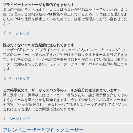
プライベートメッセージを送信できません！
３つの理由が考えられます。１つ目はあなたが登録ユーザーでないため、２つ
目は管理人がこの掲示板の PM 機能を停止しているため、３つ目は管理人があ
なたの PM の使用を禁止しているためです。詳細は管理人にお問い合わせくだ
さい。
ページトップ
読みたくない PM が定期的に送られてきます！
ユーザーCP 内のタブ “プライベートメッセージ” 内の “ルール & フォルダ” で、
特定のユーザーから送られてきた PM だけをブロックするルールを設定できま
す。もし特定のユーザーから誹謗中傷を含む PM が送られている場合はモデレ
ーターに知らせてください。モデレーターはユーザーの PM の使用を禁止でき
ます。
ページトップ
この掲示板のユーザーからスパム等のメールが自分に送信されています！
誠に残念です。掲示板にはセーフガード機能があり、誰が掲示板を介してその
ようなメールを送ったかを探知できます。今まで受信したスパム等のメールの
全内容 （ヘッダ情報含む） をコピーして管理人にメールで送信してください。
これにより管理人はこの問題に対処できます。
ページトップ
フレンドユーザーとブロックユーザー