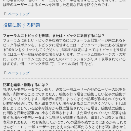
いる場合のみ、他のユーザーに対してメールを送信することが可能です。これ
は匿名ユーザーによるメールを利用した悪質な行為を防ぐためです。
ページトップ
投稿に関する問題
フォーラムにトピックを投稿、またはトピックに返信するには？
フォーラムに新しいトピックを投稿するにはフォーラム閲覧ページ内にあるト
ピック作成ボタンを、トピックに返信するにはトピックページ内にある“返信す
る”ボタンをクリックしてください。掲示板の設定によってはトピックを投稿す
るにはユーザー登録が必要な場合があります。フォーラム閲覧ページの下の方
に、そのフォーラムにおけるあなたのパーミッションがリスト表示されている
はずです。例、トピック投稿: 可、ファイル添付: 可 など。
ページトップ
記事を編集・削除するには？
管理人かモデレータでない限り、通常は一般ユーザーが他のユーザーの記事を
編集・削除することはできません。編集を行う場合は編集したい記事の編集ボ
タンをクリックします。掲示板の設定によってはその記事が作成されてから長
い時間が経過していると編集できない場合がある点にご注意ください。もし編
集しようとしている記事が誰かから既に返信されている場合、編集後に編集し
た回数と日時が記事内に小さく表示されます。まだ返信されていない記事を編
集する場合やモデレータまたは管理人が編集する場合、編集した回数と日時は
表示されません （なぜ編集したかについての足跡を残すことはあるかもしれま
せんが・・） 。一般ユーザーはたとえ自分の記事だろうとそれが既に誰かから