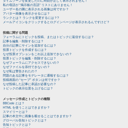
タイムゾーンを変更したのに時刻が正しく表示されません！
私の母語が “掲示板の言語” リストにありません！
ユーザー名の隣に表示される画像は何ですか？
アバター画像を表示させるには？
ランクとは？ ランクを変更するには？?
メールアイコンをクリックするとログインページが表示されるんですけど？
投稿に関する問題
フォーラムにトピックを投稿、またはトピックに返信するには？
記事を編集・削除するには？
自分の記事にサインを追加するには？
投票トピックを作成するには？
なぜ投票オプションをこれ以上追加できないの？
投票トピックを編集・削除するには？
なぜフォーラムにアクセスできないの？
なぜファイルを添付できないの？
なぜ私は警告されたの？
問題のある記事をモデレータに通報するには？
投稿画面の “セーブ” ボタンは何ですか？
なぜ投稿した記事に承認が必要なの？
トピックの表示位置を上げるには？
メッセージ作成とトピックの種類
BBCode とは？
HTML を使うことはできますか？
スマイリーとは？
記事の本文中に画像を載せることはできますか？
グローバル告知トピックとは？
告知トピックとは？