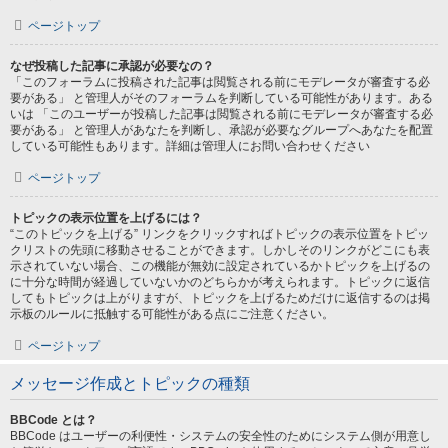
ページトップ
なぜ投稿した記事に承認が必要なの？
「このフォーラムに投稿された記事は閲覧される前にモデレータが審査する必
要がある」 と管理人がそのフォーラムを判断している可能性があります。ある
いは 「このユーザーが投稿した記事は閲覧される前にモデレータが審査する必
要がある」 と管理人があなたを判断し、承認が必要なグループへあなたを配置
している可能性もあります。詳細は管理人にお問い合わせください
ページトップ
トピックの表示位置を上げるには？
“このトピックを上げる” リンクをクリックすればトピックの表示位置をトピッ
クリストの先頭に移動させることができます。しかしそのリンクがどこにも表
示されていない場合、この機能が無効に設定されているかトピックを上げるの
に十分な時間が経過していないかのどちらかが考えられます。トピックに返信
してもトピックは上がりますが、トピックを上げるためだけに返信するのは掲
示板のルールに抵触する可能性がある点にご注意ください。
ページトップ
メッセージ作成とトピックの種類
BBCode とは？
BBCode はユーザーの利便性・システムの安全性のためにシステム側が用意し