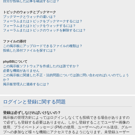
自分が投稿した記事を確認するには？
トピックのウォッチとブックマーク
ブックマークとウォッチの違いは？
フォーラムまたはトピックをブックマークするには？
フォーラムまたはトピックをウォッチするには？
フォーラムまたはトピックのウォッチを解除するには？
ファイルの添付
この掲示板にアップロードできるファイルの種類は？
投稿した添付ファイルを探すには？
phpBBについて
この掲示板ソフトウェアを作成したのは誰ですか？
必要な機能がありません
この掲示板に関連した不正・法的問題については誰に問い合わせればいいのでしょう
か？
掲示板管理人に連絡するには？
ログインと登録に関する問題
登録は必ずしなければいけないの？
掲示板の管理方針によってはログインしなくても投稿できる場合がありますの
で必ずしも登録する必要はありません。しかし登録することでユーザー画像の
使用、プライベートメッセージ (PM) の使用、ユーザーへのメール送信、グルー
プへの参加など様々な機能にアクセスできるようになります。未登録ユーザー