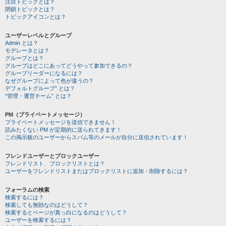
注目トピックとは？
閉鎖トピックとは？
トピックアイコンとは？
ユーザーレベルとグループ
Admin とは？
モデレータとは？
グループとは？
グループはどこにあってどうやって参加できるの？
グループリーダーになるには？
なぜグループによって色が違うの？
デフォルトグループ” とは？
“管理・運営チーム” とは？
PM（プライベートメッセージ）
プライベートメッセージを送信できません！
読みたくない PM が定期的に送られてきます！
この掲示板のユーザーからスパム等のメールが自分に送信されています！
フレンドユーザーとブロックユーザー
フレンドリスト、ブロックリストとは？
ユーザーをフレンドリストまたはブロックリストに追加・削除するには？
フォーラムの検索
検索するには？
検索しても無効なのはどうして？
検索するとページが真っ白になるのはどうして？
ユーザーを検索するには？