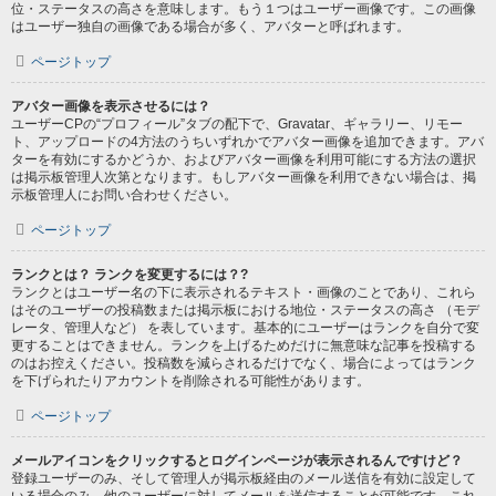
位・ステータスの高さを意味します。もう１つはユーザー画像です。この画像
はユーザー独自の画像である場合が多く、アバターと呼ばれます。
ページトップ
アバター画像を表示させるには？
ユーザーCPの“プロフィール”タブの配下で、Gravatar、ギャラリー、リモー
ト、アップロードの4方法のうちいずれかでアバター画像を追加できます。アバ
ターを有効にするかどうか、およびアバター画像を利用可能にする方法の選択
は掲示板管理人次第となります。もしアバター画像を利用できない場合は、掲
示板管理人にお問い合わせください。
ページトップ
ランクとは？ ランクを変更するには？?
ランクとはユーザー名の下に表示されるテキスト・画像のことであり、これら
はそのユーザーの投稿数または掲示板における地位・ステータスの高さ （モデ
レータ、管理人など） を表しています。基本的にユーザーはランクを自分で変
更することはできません。ランクを上げるためだけに無意味な記事を投稿する
のはお控えください。投稿数を減らされるだけでなく、場合によってはランク
を下げられたりアカウントを削除される可能性があります。
ページトップ
メールアイコンをクリックするとログインページが表示されるんですけど？
登録ユーザーのみ、そして管理人が掲示板経由のメール送信を有効に設定して