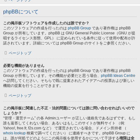
ページトップ
phpBBについて
この掲示板ソフトウェアを作成したのは誰ですか？
このソフトウェアの作成を行ったのは
phpBB Group
であり著作権は phpBB
Group が所有しています。phpBB は GNU General Public License（GNU が提
唱するライセンス形態、GPL） に定められている条件に従って使用や配布が許
諾されています。詳細については phpBB Group のサイトをご参照ください。
ページトップ
必要な機能がありません
このソフトウェアの作成を行ったのは phpBB Group であり著作権は phpBB
Group が所有しています。その機能が必要だと思う場合、
phpBB Ideas Centre
へ訪問してください。そちらで既に提案されたアイデアへの投票および新しい
機能の提案を行うことができます。
ページトップ
この掲示板に関連した不正・法的問題については誰に問い合わせればいいので
しょうか？
“管理・運営チーム” の各 Adminユーザー が正しい連絡先であるはずです。もし
誰も返答してくれない場合、あるいはもしこのサイトが無料サイト （例:
Yahoo!, free.fr, f2s.com など） で運営されている場合、ドメイン所持者 （
whois lookup
検索で調べてください） に連絡すべきです。phpBB Group に
は、誰が何処でどのようにこの掲示板を使用するかについて干渉する
権限は全