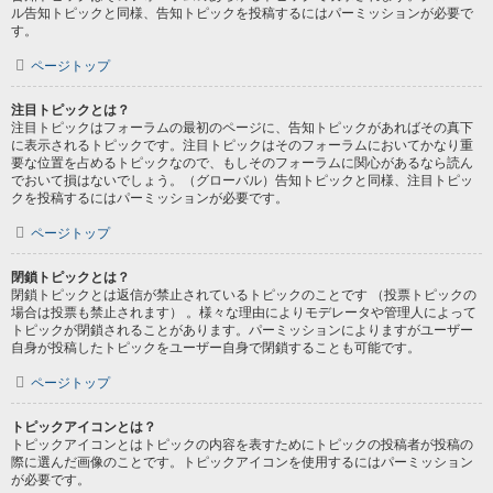
ル告知トピックと同様、告知トピックを投稿するにはパーミッションが必要で
す。
ページトップ
注目トピックとは？
注目トピックはフォーラムの最初のページに、告知トピックがあればその真下
に表示されるトピックです。注目トピックはそのフォーラムにおいてかなり重
要な位置を占めるトピックなので、もしそのフォーラムに関心があるなら読ん
でおいて損はないでしょう。（グローバル）告知トピックと同様、注目トピッ
クを投稿するにはパーミッションが必要です。
ページトップ
閉鎖トピックとは？
閉鎖トピックとは返信が禁止されているトピックのことです （投票トピックの
場合は投票も禁止されます） 。様々な理由によりモデレータや管理人によって
トピックが閉鎖されることがあります。パーミッションによりますがユーザー
自身が投稿したトピックをユーザー自身で閉鎖することも可能です。
ページトップ
トピックアイコンとは？
トピックアイコンとはトピックの内容を表すためにトピックの投稿者が投稿の
際に選んだ画像のことです。トピックアイコンを使用するにはパーミッション
が必要です。