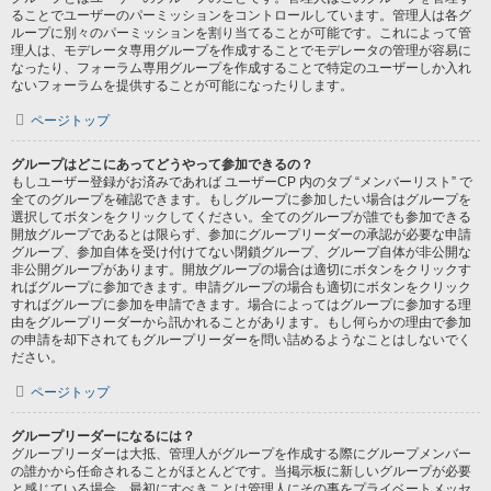
ることでユーザーのパーミッションをコントロールしています。管理人は各グ
ループに別々のパーミッションを割り当てることが可能です。これによって管
理人は、モデレータ専用グループを作成することでモデレータの管理が容易に
なったり、フォーラム専用グループを作成することで特定のユーザーしか入れ
ないフォーラムを提供することが可能になったりします。
ページトップ
グループはどこにあってどうやって参加できるの？
もしユーザー登録がお済みであれば ユーザーCP 内のタブ “メンバーリスト” で
全てのグループを確認できます。もしグループに参加したい場合はグループを
選択してボタンをクリックしてください。全てのグループが誰でも参加できる
開放グループであるとは限らず、参加にグループリーダーの承認が必要な申請
グループ、参加自体を受け付けてない閉鎖グループ、グループ自体が非公開な
非公開グループがあります。開放グループの場合は適切にボタンをクリックす
ればグループに参加できます。申請グループの場合も適切にボタンをクリック
すればグループに参加を申請できます。場合によってはグループに参加する理
由をグループリーダーから訊かれることがあります。もし何らかの理由で参加
の申請を却下されてもグループリーダーを問い詰めるようなことはしないでく
ださい。
ページトップ
グループリーダーになるには？
グループリーダーは大抵、管理人がグループを作成する際にグループメンバー
の誰かから任命されることがほとんどです。当掲示板に新しいグループが必要
と感じている場合、最初にすべきことは管理人にその事をプライベートメッセ