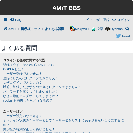
AMiT BBS
FAQ
ユーザー登録
ログイン
検
AMiT
掲示板トップ
よくある質問
McJpWiki
投票
Dynmap
索
Tweet
よくある質問
ログインと登録に関する問題
登録は必ずしなければいけないの？
COPPA とは？
ユーザー登録できません！
登録はしたのにログインできません！
なぜログインできないの？
以前、登録したはずなのに今はログインできません！
パスワードを無くしてしまいました！
なぜ自動的にログオフしてしまうの？
cookie を消去したらどうなるの？
ユーザー設定
ユーザー設定のやり方は？
オンライン状態のユーザーとしてユーザー名をリストに表示されないようにするに
は？
掲示板の時刻が正しくありません！