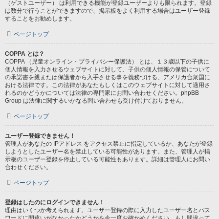
（ゲストユーザー） は利用できる機能が登録ユーザーよりも限られます。登録
は数分で行うことができますので、掲示板をよく利用する場合はユーザー登録
することをお勧めします。
ページトップ
COPPA とは？
COPPA （児童オンライン・プライバシー保護法） とは、１３歳以下の子供に
個人情報を入力させるウェブサイトに対して、子供の個人情報の保管について
の承諾書を親または保護者から入手させる事を義務づける、アメリカ合衆国に
おける法律です。この法律があなたもしくはこのウェブサイトに対して適用さ
れるのかどうかについては法律の専門家にお問い合わせください。phpBB
Group は法律に関するいかなる問い合わせも受け付けておりません。
ページトップ
ユーザー登録できません！
管理人があなたの IPアドレス をアクセス禁止に指定しているか、あなたが登録
しようとしたユーザー名を禁止している可能性があります。また、管理人が掲
示板のユーザー登録を停止している可能性もあります。詳細は管理人にお問い
合わせください。
ページトップ
登録はしたのにログインできません！
理由はいくつか考えられます。ユーザー登録の際に入力したユーザー名とパス
ワードに間違いがなかったかどうかを今一度お確かめください。もし間違って