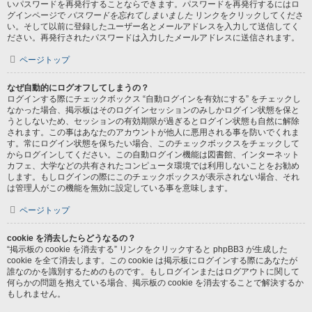
いパスワードを再発行することならできます。パスワードを再発行するにはロ
グインページで
パスワードを忘れてしまいました
リンクをクリックしてくださ
い。そして以前に登録したユーザー名とメールアドレスを入力して送信してく
ださい。再発行されたパスワードは入力したメールアドレスに送信されます。
ページトップ
なぜ自動的にログオフしてしまうの？
ログインする際にチェックボックス “自動ログインを有効にする” をチェックし
なかった場合、掲示板はそのログインセッションのみしかログイン状態を保と
うとしないため、セッションの有効期限が過ぎるとログイン状態も自然に解除
されます。この事はあなたのアカウントが他人に悪用される事を防いでくれま
す。常にログイン状態を保ちたい場合、このチェックボックスをチェックして
からログインしてください。この自動ログイン機能は図書館、インターネット
カフェ、大学などの共有されたコンピュータ環境では利用しないことをお勧め
します。もしログインの際にこのチェックボックスが表示されない場合、それ
は管理人がこの機能を無効に設定している事を意味します。
ページトップ
cookie を消去したらどうなるの？
“掲示板の cookie を消去する” リンクをクリックすると phpBB3 が生成した
cookie を全て消去します。この cookie は掲示板にログインする際にあなたが
誰なのかを識別するためのものです。もしログインまたはログアウトに関して
何らかの問題を抱えている場合、掲示板の cookie を消去することで解決するか
もしれません。