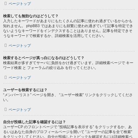
ページトップ
検索しても無効なのはどうして？
入力したキーワードがあまりにもたくさんの記事に使われ過ぎているからかも
知れません。 phpBB3 ではあまりにも頻繁に使われ過ぎていて記事を特定でき
ないようなキーワードをインデクスすることはありません。記事を特定できそ
うなキーワードで検索するか、詳細検索を活用してください。
ページトップ
検索するとページが真っ白になるのはどうして？
検索結果が多すぎてサーバに負担をかけ過ぎています。詳細検索ページで キー
ワード検索 と フォーラムの絞り込み を行ってください。
ページトップ
ユーザーを検索するには？
“メンバーリスト” ページを開き、 “ユーザー検索” リンクをクリックしてくださ
い。
ページトップ
自分が投稿した記事を確認するには？
ユーザーCP のフロントページで “投稿記事を表示する” をクリックするか、あ
るいはあなた自身のプロフィールページを開いて “ユーザーの記事を全て検索”
をクリックしてください。自分が投稿したトピックを確認するには詳細検索ペ