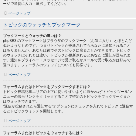
ージで適切に入力・選択してください。
ページトップ
トピックのウォッチとブックマーク
ブックマークとウォッチの違いは？
phpBB3 のブックマークはブラウザのブックマーク （お気に入り） とほとんど
似たようなものです。つまりトピックが更新されてもあなたに通知されること
はありませんが、あなたは後でそのトピックに戻ることができます。トピック
のウォッチはそれとは違い、トピックが更新されるとあなたに通知が送られま
す。通知をプライベートメッセージで受け取るかメールで受け取るかは好みで
選べます。フォーラムのウォッチについても同様です。
ページトップ
フォーラムまたはトピックをブックマークするには？
トピック投稿記事エリアの上下に使いやすいように置かれた“トピックツール”メ
ニューの該当リンクをクリックすることで特定のトピックをブックマークまた
はウォッチできます。
“返信が投稿されたら通知する”オプションにチェックを入れてトピックに返信す
るとトピックウォッチを開始します。
ページトップ
フォーラムまたはトピックをウォッチするには？