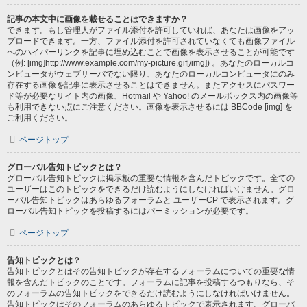
記事の本文中に画像を載せることはできますか？
できます。もし管理人がファイル添付を許可していれば、あなたは画像をアッ
プロードできます。一方、ファイル添付を許可されていなくても画像ファイル
へのハイパーリンクを記事に埋め込むことで画像を表示させることが可能です
（例: [img]http://www.example.com/my-picture.gif[/img]) 。あなたのローカルコ
ンピュータがウェブサーバでない限り、あなたのローカルコンピュータにのみ
存在する画像を記事に表示させることはできません。またアクセスにパスワー
ド等が必要なサイト内の画像、Hotmail や Yahoo! のメールボックス内の画像等
も利用できない点にご注意ください。画像を表示させるには BBCode [img] を
ご利用ください。
ページトップ
グローバル告知トピックとは？
グローバル告知トピックは掲示板の重要な情報を含んだトピックです。全ての
ユーザーはこのトピックをできるだけ読むようにしなければいけません。グロ
ーバル告知トピックはあらゆるフォーラムと ユーザーCP で表示されます。グ
ローバル告知トピックを投稿するにはパーミッションが必要です。
ページトップ
告知トピックとは？
告知トピックとはその告知トピックが存在するフォーラムについての重要な情
報を含んだトピックのことです。フォーラムに記事を投稿するつもりなら、そ
のフォーラムの告知トピックをできるだけ読むようにしなければいけません。
告知トピックはそのフォーラムのあらゆるトピックで表示されます。グローバ