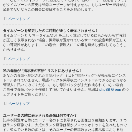
ニーなど） のタイムゾーンに設定してください。他のユーザー設定もそうです
がタイムゾーンの変更は登録ユーザーしか行えません。もしユーザー登録がお
済みでないならこの機会に登録することをお勧めします。
ページトップ
タイムゾーンを変更したのに時刻が正しく表示されません！
タイムゾーンと サマータイム/DST を正しく設定しているにもかかわらず時刻
が正しく表示されない場合、掲示板が置かれているサーバの設定時間が正しく
ない可能性があります。この場合、管理人にこの事を連絡し解決してもらうし
かありません。
ページトップ
私の母語が “掲示板の言語” リストにありません！
あなたの母語へ翻訳された言語パック （以下 “母語パック”) が掲示板にインス
トールされていません。母語パックを掲示板にインストールできるかどうかを
管理人に訊いてみてください。もし母語パックがまだ作成されていない場合、
ご自分で母語パックを作成して頂いてかまいません。詳細は
phpBB Group
のウ
ェブサイトをご覧ください。
ページトップ
ユーザー名の隣に表示される画像は何ですか？
記事を閲覧する際にユーザー名の下に表示される画像は２種類あります。１つ
はランク画像です。大抵のランク画像は星かブロックかドットを並べたもので
す。並んでいる数の多さは、そのユーザーの投稿数または掲示板における地