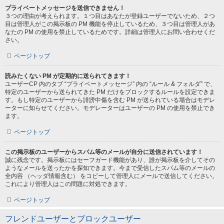
プライベートメッセージを送信できません！
３つの理由が考えられます。１つ目はあなたが登録ユーザーでないため、２つ
目は管理人がこの掲示板の PM 機能を停止しているため、３つ目は管理人があ
なたの PM の使用を禁止しているためです。詳細は管理人にお問い合わせくだ
さい。
ページトップ
読みたくない PM が定期的に送られてきます！
ユーザーCP 内のタブ “プライベートメッセージ” 内の “ルール & フォルダ” で、
特定のユーザーから送られてきた PM だけをブロックするルールを設定できま
す。もし特定のユーザーから誹謗中傷を含む PM が送られている場合はモデレ
ーターに知らせてください。モデレーターはユーザーの PM の使用を禁止でき
ます。
ページトップ
この掲示板のユーザーからスパム等のメールが自分に送信されています！
誠に残念です。掲示板にはセーフガード機能があり、誰が掲示板を介してその
ようなメールを送ったかを探知できます。今まで受信したスパム等のメールの
全内容 （ヘッダ情報含む） をコピーして管理人にメールで送信してください。
これにより管理人はこの問題に対処できます。
ページトップ
フレンドユーザーとブロックユーザー