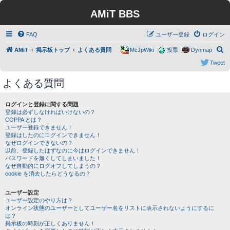
AMiT BBS
FAQ
ユーザー登録
ログイン
検
AMiT
掲示板トップ
よくある質問
McJpWiki
投票
Dynmap
索
Tweet
よくある質問
ログインと登録に関する問題
登録は必ずしなければいけないの？
COPPA とは？
ユーザー登録できません！
登録はしたのにログインできません！
なぜログインできないの？
以前、登録したはずなのに今はログインできません！
パスワードを無くしてしまいました！
なぜ自動的にログオフしてしまうの？
cookie を消去したらどうなるの？
ユーザー設定
ユーザー設定のやり方は？
オンライン状態のユーザーとしてユーザー名をリストに表示されないようにするに
は？
掲示板の時刻が正しくありません！