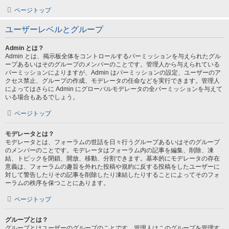
ページトップ
ユーザーレベルとグループ
Admin とは？
Admin とは、掲示板全体をコントロールするパーミッションを与えられたグル
ープあるいはそのグループのメンバーのことです。管理人から与えられている
パーミッションによりますが、Admin はパーミッションの設定、ユーザーのア
クセス禁止、グループの作成、モデレータの任命などを実行できます。管理人
によってはさらに Admin にグローバルモデレータの全パーミッションを与えて
いる場合もあるでしょう。
ページトップ
モデレータとは？
モデレータとは、フォーラムの世話を日々行うグループあるいはそのグループ
のメンバーのことです。モデレータはフォーラム内の記事を編集、削除、凍
結、トピックを閉鎖、開放、移動、分割できます。基本的にモデレータの存在
意義は、フォーラムの趣旨を外れた投稿や規約に反する投稿をしたユーザーに
対して警告したりその記事を削除したり凍結したりすることによってそのフォ
ーラムの秩序を保つことにあります。
ページトップ
グループとは？
グループとはユーザーのグループのことです。管理人はこのグループを管理す