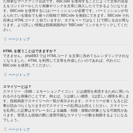
た簡単なマークアップ言語です。BBCode を使用することによって文章の見栄
えをコントロールしたり画像やリンクを文章に挿入したりできるようになりま
す。BBCode を使用するにはパーミッションが必要です。パーミッションが与
えられている場合でも個々の投稿で BBCode を無効にできます。BBCode それ
自体は HTMLコード と似ていますが、タグを < > ではなく [ ] で閉じる点が異な
ります。より詳しい情報は投稿画面内の “BBCode” リンクをクリックしてくだ
さい。
ページトップ
HTML を使うことはできますか？
できません。 phpBB3 では HTMLコード を文章に含めてもレンダリングされな
くなりました。HTML を利用して文章を作成したいのであれば、代わりに
BBCode を使用してください。
ページトップ
スマイリーとは？
スマイリー （別称：エモーションアイコン） とは感情を表現するために用いら
れる小さな画像のことです。例えば、:) は嬉しい感情、:(は悲しい感情を表しま
す。投稿画面でスマイリーの一覧が表示されます。スマイリーが多くなると記
事が読みづらくなりますのでスマイリーの乱用はお控えください。スマイリー
を乱用した記事はモデレータによる編集・削除・移動の対象となる可能性があ
ります。管理人も投稿の際に使用可能なスマイリーの数を制限するようになる
でしょう。
ページトップ