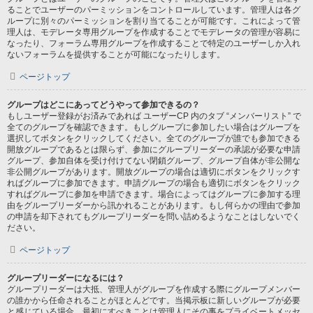
ることでユーザーのパーミッションをコントロールしています。管理人は各グ
ループに別々のパーミッションを割り当てることが可能です。これによって管
理人は、モデレータ専用グループを作成することでモデレータの管理が容易に
なったり、フォーラム専用グループを作成することで特定のユーザーしか入れ
ないフォーラムを提供することが可能になったりします。
ページトップ
グループはどこにあってどうやって参加できるの？
もしユーザー登録がお済みであれば ユーザーCP 内のタブ “メンバーリスト” で
全てのグループを確認できます。もしグループに参加したい場合はグループを
選択してボタンをクリックしてください。全てのグループが誰でも参加できる
開放グループであるとは限らず、参加にグループリーダーの承認が必要な申請
グループ、参加自体を受け付けてない閉鎖グループ、グループ自体が非公開な
非公開グループがあります。開放グループの場合は適切にボタンをクリックす
ればグループに参加できます。申請グループの場合も適切にボタンをクリック
すればグループに参加を申請できます。場合によってはグループに参加する理
由をグループリーダーから訊かれることがあります。もし何らかの理由で参加
の申請を却下されてもグループリーダーを問い詰めるようなことはしないでく
ださい。
ページトップ
グループリーダーになるには？
グループリーダーは大抵、管理人がグループを作成する際にグループメンバー
の誰かから任命されることがほとんどです。当掲示板に新しいグループが必要
と感じている場合、最初にすべきことは管理人にその事をプライベートメッセ