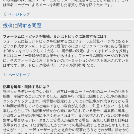
いる場合のみ、他のユーザーに対してメールを送信することが可能です。これ
は匿名ユーザーによるメールを利用した悪質な行為を防ぐためです。
ページトップ
投稿に関する問題
フォーラムにトピックを投稿、またはトピックに返信するには？
フォーラムに新しいトピックを投稿するにはフォーラム閲覧ページ内にあるト
ピック作成ボタンを、トピックに返信するにはトピックページ内にある“返信す
る”ボタンをクリックしてください。掲示板の設定によってはトピックを投稿す
るにはユーザー登録が必要な場合があります。フォーラム閲覧ページの下の方
に、そのフォーラムにおけるあなたのパーミッションがリスト表示されている
はずです。例、トピック投稿: 可、ファイル添付: 可 など。
ページトップ
記事を編集・削除するには？
管理人かモデレータでない限り、通常は一般ユーザーが他のユーザーの記事を
編集・削除することはできません。編集を行う場合は編集したい記事の編集ボ
タンをクリックします。掲示板の設定によってはその記事が作成されてから長
い時間が経過していると編集できない場合がある点にご注意ください。もし編
集しようとしている記事が誰かから既に返信されている場合、編集後に編集し
た回数と日時が記事内に小さく表示されます。まだ返信されていない記事を編
集する場合やモデレータまたは管理人が編集する場合、編集した回数と日時は
表示されません （なぜ編集したかについての足跡を残すことはあるかもしれま
せんが・・） 。一般ユーザーはたとえ自分の記事だろうとそれが既に誰かから