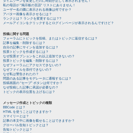
タイムゾーンを変更したのに時刻が正しく表示されません！
私の母語が “掲示板の言語” リストにありません！
ユーザー名の隣に表示される画像は何ですか？
アバター画像を表示させるには？
ランクとは？ ランクを変更するには？?
メールアイコンをクリックするとログインページが表示されるんですけど？
投稿に関する問題
フォーラムにトピックを投稿、またはトピックに返信するには？
記事を編集・削除するには？
自分の記事にサインを追加するには？
投票トピックを作成するには？
なぜ投票オプションをこれ以上追加できないの？
投票トピックを編集・削除するには？
なぜフォーラムにアクセスできないの？
なぜファイルを添付できないの？
なぜ私は警告されたの？
問題のある記事をモデレータに通報するには？
投稿画面の “セーブ” ボタンは何ですか？
なぜ投稿した記事に承認が必要なの？
トピックの表示位置を上げるには？
メッセージ作成とトピックの種類
BBCode とは？
HTML を使うことはできますか？
スマイリーとは？
記事の本文中に画像を載せることはできますか？
グローバル告知トピックとは？
告知トピックとは？