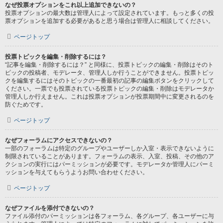
なぜ投票オプションをこれ以上追加できないの？
投票オプションの最大数は管理人によって設定されています。もっと多くの投
票オプションを追加する必要があると思う場合は管理人に相談してください。
ページトップ
投票トピックを編集・削除するには？
“記事を編集・削除するには？” と同様に、投票トピックの編集・削除はそのト
ピックの投稿者、モデレータ、管理人しか行うことができません。投票トピッ
クを編集するにはそのトピックの一番最初の記事の編集ボタンをクリックして
ください。一票でも投票されている投票トピックの編集・削除はモデレータか
管理人しか行えません。これは投票オプションが投票期間中に変更されるのを
防ぐためです。
ページトップ
なぜフォーラムにアクセスできないの？
一部のフォーラムは特定のグループやユーザーしか入室・表示できないように
制限されていることがあります。フォーラムの表示、入室、投稿、その他のア
クションの実行にはパーミッションが必要です。モデレータか管理人にパーミ
ッションを与えてもらうようお問い合わせください。
ページトップ
なぜファイルを添付できないの？
ファイル添付のパーミッションは各フォーラム、各グループ、各ユーザーに与