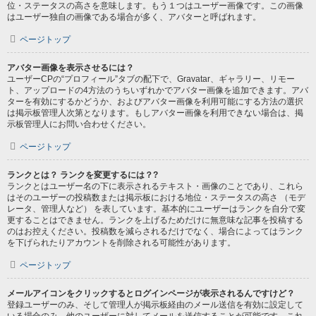
位・ステータスの高さを意味します。もう１つはユーザー画像です。この画像
はユーザー独自の画像である場合が多く、アバターと呼ばれます。
ページトップ
アバター画像を表示させるには？
ユーザーCPの“プロフィール”タブの配下で、Gravatar、ギャラリー、リモー
ト、アップロードの4方法のうちいずれかでアバター画像を追加できます。アバ
ターを有効にするかどうか、およびアバター画像を利用可能にする方法の選択
は掲示板管理人次第となります。もしアバター画像を利用できない場合は、掲
示板管理人にお問い合わせください。
ページトップ
ランクとは？ ランクを変更するには？?
ランクとはユーザー名の下に表示されるテキスト・画像のことであり、これら
はそのユーザーの投稿数または掲示板における地位・ステータスの高さ （モデ
レータ、管理人など） を表しています。基本的にユーザーはランクを自分で変
更することはできません。ランクを上げるためだけに無意味な記事を投稿する
のはお控えください。投稿数を減らされるだけでなく、場合によってはランク
を下げられたりアカウントを削除される可能性があります。
ページトップ
メールアイコンをクリックするとログインページが表示されるんですけど？
登録ユーザーのみ、そして管理人が掲示板経由のメール送信を有効に設定して