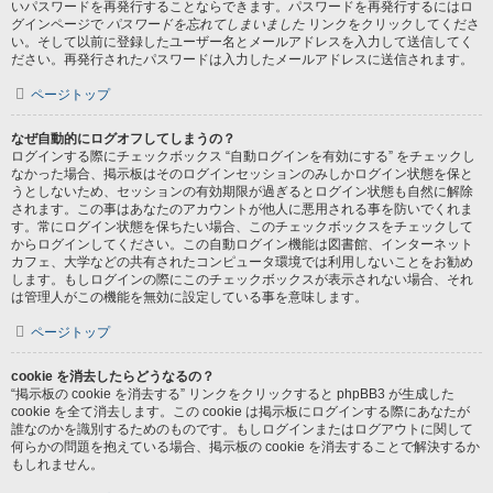
いパスワードを再発行することならできます。パスワードを再発行するにはロ
グインページで
パスワードを忘れてしまいました
リンクをクリックしてくださ
い。そして以前に登録したユーザー名とメールアドレスを入力して送信してく
ださい。再発行されたパスワードは入力したメールアドレスに送信されます。
ページトップ
なぜ自動的にログオフしてしまうの？
ログインする際にチェックボックス “自動ログインを有効にする” をチェックし
なかった場合、掲示板はそのログインセッションのみしかログイン状態を保と
うとしないため、セッションの有効期限が過ぎるとログイン状態も自然に解除
されます。この事はあなたのアカウントが他人に悪用される事を防いでくれま
す。常にログイン状態を保ちたい場合、このチェックボックスをチェックして
からログインしてください。この自動ログイン機能は図書館、インターネット
カフェ、大学などの共有されたコンピュータ環境では利用しないことをお勧め
します。もしログインの際にこのチェックボックスが表示されない場合、それ
は管理人がこの機能を無効に設定している事を意味します。
ページトップ
cookie を消去したらどうなるの？
“掲示板の cookie を消去する” リンクをクリックすると phpBB3 が生成した
cookie を全て消去します。この cookie は掲示板にログインする際にあなたが
誰なのかを識別するためのものです。もしログインまたはログアウトに関して
何らかの問題を抱えている場合、掲示板の cookie を消去することで解決するか
もしれません。