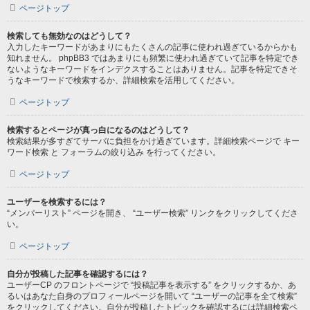
ページトップ
検索しても無効なのはどうして？
入力したキーワードがあまりにもたくさんの記事に使われ過ぎているからかも
知れません。 phpBB3 ではあまりにも頻繁に使われ過ぎていて記事を特定でき
ないようなキーワードをインデクスすることはありません。記事を特定できそ
うなキーワードで検索するか、詳細検索を活用してください。
ページトップ
検索するとページが真っ白になるのはどうして？
検索結果が多すぎてサーバに負担をかけ過ぎています。詳細検索ページで キー
ワード検索 と フォーラムの絞り込み を行ってください。
ページトップ
ユーザーを検索するには？
“メンバーリスト” ページを開き、 “ユーザー検索” リンクをクリックしてくださ
い。
ページトップ
自分が投稿した記事を確認するには？
ユーザーCP のフロントページで “投稿記事を表示する” をクリックするか、あ
るいはあなた自身のプロフィールページを開いて “ユーザーの記事を全て検索”
をクリックしてください。自分が投稿したトピックを確認するには詳細検索ペ