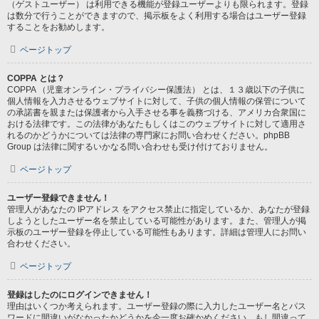
（ゲストユーザー） は利用できる機能が登録ユーザーよりも限られます。登録
は数分で行うことができますので、掲示板をよく利用する場合はユーザー登録
することをお勧めします。
ページトップ
COPPA とは？
COPPA （児童オンライン・プライバシー保護法） とは、１３歳以下の子供に
個人情報を入力させるウェブサイトに対して、子供の個人情報の保管について
の承諾書を親または保護者から入手させる事を義務づける、アメリカ合衆国に
おける法律です。この法律があなたもしくはこのウェブサイトに対して適用さ
れるのかどうかについては法律の専門家にお問い合わせください。phpBB
Group は法律に関するいかなる問い合わせも受け付けておりません。
ページトップ
ユーザー登録できません！
管理人があなたの IPアドレス をアクセス禁止に指定しているか、あなたが登録
しようとしたユーザー名を禁止している可能性があります。また、管理人が掲
示板のユーザー登録を停止している可能性もあります。詳細は管理人にお問い
合わせください。
ページトップ
登録はしたのにログインできません！
理由はいくつか考えられます。ユーザー登録の際に入力したユーザー名とパス
ワードに間違いがなかったかどうかを今一度お確かめください。もし間違って