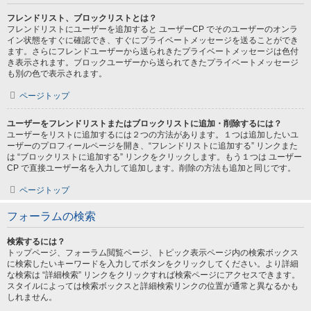
フレンドリスト、ブロックリストとは？
フレンドリストにユーザーを追加すると ユーザーCP でそのユーザーのオンラ
イン状態をすぐに確認でき、すぐにプライベートメッセージを送ることができ
ます。さらにフレンドユーザーから送られきたプライベートメッセージは色付
き表示されます。ブロックユーザーから送られてきたプライベートメッセージ
も別の色で表示されます。
ページトップ
ユーザーをフレンドリストまたはブロックリストに追加・削除するには？
ユーザーをリストに追加するには２つの方法があります。１つは追加したいユ
ーザーのプロフィールページを開き、“フレンドリストに追加する” リンクまた
は “ブロックリストに追加する” リンクをクリックします。もう１つは ユーザー
CP で直接ユーザー名を入力して追加します。削除の方法も追加と同じです。
ページトップ
フォーラムの検索
検索するには？
トップページ、フォーラム閲覧ページ、トピック表示ページ内の検索ボックス
に検索したいキーワードを入力してボタンをクリックしてください。より詳細
な検索は “詳細検索” リンクをクリックすれば検索ページにアクセスできます。
スタイルによっては検索ボックスと詳細検索リンクの位置が通常と異なるかも
しれません。