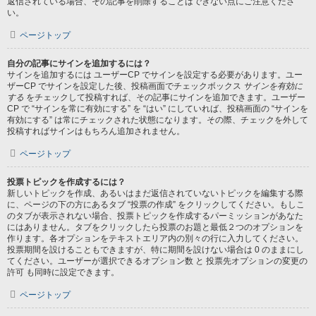
返信されている場合、その記事を削除することはできない点にご注意くださ
い。
ページトップ
自分の記事にサインを追加するには？
サインを追加するには ユーザーCP でサインを設定する必要があります。ユー
ザーCP でサインを設定した後、投稿画面でチェックボックス
サインを有効に
する
をチェックして投稿すれば、その記事にサインを追加できます。ユーザー
CP で “サインを常に有効にする” を “はい” にしていれば、投稿画面の “サインを
有効にする” は常にチェックされた状態になります。その際、チェックを外して
投稿すればサインはもちろん追加されません。
ページトップ
投票トピックを作成するには？
新しいトピックを作成、あるいはまだ返信されていないトピックを編集する際
に、ページの下の方にあるタブ “投票の作成” をクリックしてください。もしこ
のタブが表示されない場合、投票トピックを作成するパーミッションがあなた
にはありません。タブをクリックしたら投票のお題と最低２つのオプションを
作ります。各オプションをテキストエリア内の別々の行に入力してください。
投票期間を設けることもできますが、特に期間を設けない場合は 0 のままにし
てください。ユーザーが選択できるオプション数 と 投票先オプションの変更の
許可 も同時に設定できます。
ページトップ