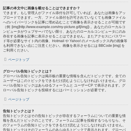
記事の本文中に画像を載せることはできますか？
できます。もし管理人がファイル添付を許可していれば、あなたは画像をアッ
プロードできます。一方、ファイル添付を許可されていなくても画像ファイル
へのハイパーリンクを記事に埋め込むことで画像を表示させることが可能です
（例: [img]http://www.example.com/my-picture.gif[/img]) 。あなたのローカルコ
ンピュータがウェブサーバでない限り、あなたのローカルコンピュータにのみ
存在する画像を記事に表示させることはできません。またアクセスにパスワー
ド等が必要なサイト内の画像、Hotmail や Yahoo! のメールボックス内の画像等
も利用できない点にご注意ください。画像を表示させるには BBCode [img] を
ご利用ください。
ページトップ
グローバル告知トピックとは？
グローバル告知トピックは掲示板の重要な情報を含んだトピックです。全ての
ユーザーはこのトピックをできるだけ読むようにしなければいけません。グロ
ーバル告知トピックはあらゆるフォーラムと ユーザーCP で表示されます。グ
ローバル告知トピックを投稿するにはパーミッションが必要です。
ページトップ
告知トピックとは？
告知トピックとはその告知トピックが存在するフォーラムについての重要な情
報を含んだトピックのことです。フォーラムに記事を投稿するつもりなら、そ
のフォーラムの告知トピックをできるだけ読むようにしなければいけません。
告知トピックはそのフォーラムのあらゆるトピックで表示されます。グローバ