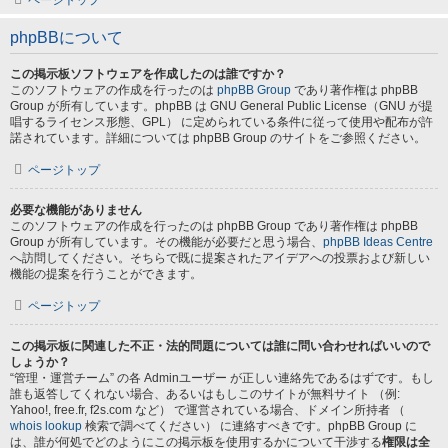
ページトップ
phpBBについて
この掲示板ソフトウェアを作成したのは誰ですか？
このソフトウェアの作成を行ったのは
phpBB Group
であり著作権は phpBB
Group が所有しています。phpBB は GNU General Public License（GNU が提
唱するライセンス形態、GPL） に定められている条件に従って使用や配布が許
諾されています。詳細については phpBB Group のサイトをご参照ください。
ページトップ
必要な機能がありません
このソフトウェアの作成を行ったのは phpBB Group であり著作権は phpBB
Group が所有しています。その機能が必要だと思う場合、
phpBB Ideas Centre
へ訪問してください。そちらで既に提案されたアイデアへの投票および新しい
機能の提案を行うことができます。
ページトップ
この掲示板に関連した不正・法的問題については誰に問い合わせればいいので
しょうか？
“管理・運営チーム” の各 Adminユーザー が正しい連絡先であるはずです。もし
誰も返答してくれない場合、あるいはもしこのサイトが無料サイト （例:
Yahoo!, free.fr, f2s.com など） で運営されている場合、ドメイン所持者 （
whois lookup
検索で調べてください） に連絡すべきです。phpBB Group に
は、誰が何処でどのようにこの掲示板を使用するかについて干渉する
権限は全