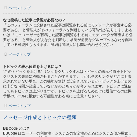
ページトップ
なぜ投稿した記事に承認が必要なの？
「このフォーラムに投稿された記事は閲覧される前にモデレータが審査する必
要がある」 と管理人がそのフォーラムを判断している可能性があります。ある
いは 「このユーザーが投稿した記事は閲覧される前にモデレータが審査する必
要がある」 と管理人があなたを判断し、承認が必要なグループへあなたを配置
している可能性もあります。詳細は管理人にお問い合わせください
ページトップ
トピックの表示位置を上げるには？
“このトピックを上げる” リンクをクリックすればトピックの表示位置をトピッ
クリストの先頭に移動させることができます。しかしそのリンクがどこにも表
示されていない場合、この機能が無効に設定されているかトピックを上げるの
に十分な時間が経過していないかのどちらかが考えられます。トピックに返信
してもトピックは上がりますが、トピックを上げるためだけに返信するのは掲
示板のルールに抵触する可能性がある点にご注意ください。
ページトップ
メッセージ作成とトピックの種類
BBCode とは？
BBCode はユーザーの利便性・システムの安全性のためにシステム側が用意し