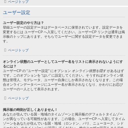
ページトップ
ユーザー設定
ユーザー設定のやり方は？
登録ユーザーの設定データはデータベースに保管されています。設定データを
変更するには ユーザーCP へ入室してください。ユーザーCP リンクは通常は掲
示板のトップにあります。そちらでユーザーに関する設定データを変更できま
す。
ページトップ
オンライン状態のユーザーとしてユーザー名をリストに表示されないようにす
るには？
ユーザーCP の “ユーザー設定” にオプション
オンライン状態を隠す
があるはず
です。このオプションを “はい” に設定してください。そうすればオンライン状
態は管理人、モデレータ、ユーザー自身にしか表示されなくなります。この場
合オンラインデータページにユーザー名が表示されなくなり、かわりにお忍び
ユーザーの一人として表示されます。
ページトップ
掲示板の時刻が正しくありません！
あなたが住んでいる国・地域のタイムゾーンと掲示板のデフォルトタイムゾー
ンが異なっている可能性があります。この場合、ユーザーCP へ入室してタイム
ゾーンをあなたが住んでいる国・地域 （ロンドン、パリ、ニューヨーク、シド