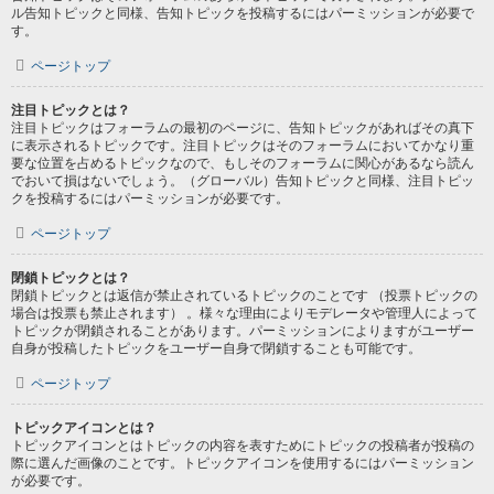
ル告知トピックと同様、告知トピックを投稿するにはパーミッションが必要で
す。
ページトップ
注目トピックとは？
注目トピックはフォーラムの最初のページに、告知トピックがあればその真下
に表示されるトピックです。注目トピックはそのフォーラムにおいてかなり重
要な位置を占めるトピックなので、もしそのフォーラムに関心があるなら読ん
でおいて損はないでしょう。（グローバル）告知トピックと同様、注目トピッ
クを投稿するにはパーミッションが必要です。
ページトップ
閉鎖トピックとは？
閉鎖トピックとは返信が禁止されているトピックのことです （投票トピックの
場合は投票も禁止されます） 。様々な理由によりモデレータや管理人によって
トピックが閉鎖されることがあります。パーミッションによりますがユーザー
自身が投稿したトピックをユーザー自身で閉鎖することも可能です。
ページトップ
トピックアイコンとは？
トピックアイコンとはトピックの内容を表すためにトピックの投稿者が投稿の
際に選んだ画像のことです。トピックアイコンを使用するにはパーミッション
が必要です。