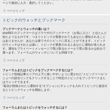
ージで適切に入力・選択してください。
ページトップ
トピックのウォッチとブックマーク
ブックマークとウォッチの違いは？
phpBB3 のブックマークはブラウザのブックマーク （お気に入り） とほとんど
似たようなものです。つまりトピックが更新されてもあなたに通知されること
はありませんが、あなたは後でそのトピックに戻ることができます。トピック
のウォッチはそれとは違い、トピックが更新されるとあなたに通知が送られま
す。通知をプライベートメッセージで受け取るかメールで受け取るかは好みで
選べます。フォーラムのウォッチについても同様です。
ページトップ
フォーラムまたはトピックをブックマークするには？
トピック投稿記事エリアの上下に使いやすいように置かれた“トピックツール”メ
ニューの該当リンクをクリックすることで特定のトピックをブックマークまた
はウォッチできます。
“返信が投稿されたら通知する”オプションにチェックを入れてトピックに返信す
るとトピックウォッチを開始します。
ページトップ
フォーラムまたはトピックをウォッチするには？