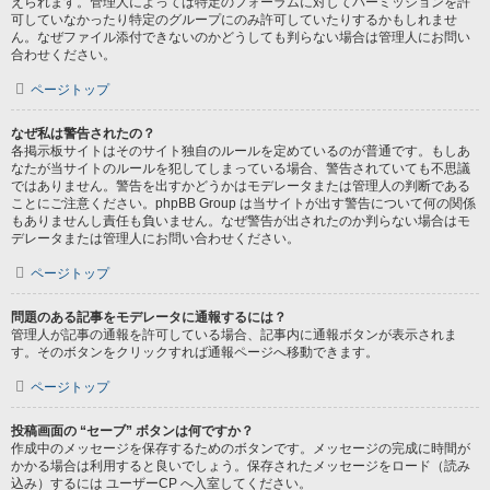
えられます。管理人によっては特定のフォーラムに対してパーミッションを許
可していなかったり特定のグループにのみ許可していたりするかもしれませ
ん。なぜファイル添付できないのかどうしても判らない場合は管理人にお問い
合わせください。
ページトップ
なぜ私は警告されたの？
各掲示板サイトはそのサイト独自のルールを定めているのが普通です。もしあ
なたが当サイトのルールを犯してしまっている場合、警告されていても不思議
ではありません。警告を出すかどうかはモデレータまたは管理人の判断である
ことにご注意ください。phpBB Group は当サイトが出す警告について何の関係
もありませんし責任も負いません。なぜ警告が出されたのか判らない場合はモ
デレータまたは管理人にお問い合わせください。
ページトップ
問題のある記事をモデレータに通報するには？
管理人が記事の通報を許可している場合、記事内に通報ボタンが表示されま
す。そのボタンをクリックすれば通報ページへ移動できます。
ページトップ
投稿画面の “セーブ” ボタンは何ですか？
作成中のメッセージを保存するためのボタンです。メッセージの完成に時間が
かかる場合は利用すると良いでしょう。保存されたメッセージをロード（読み
込み）するには ユーザーCP へ入室してください。