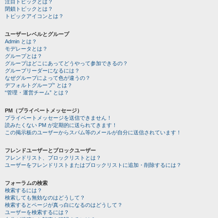
注目トピックとは？
閉鎖トピックとは？
トピックアイコンとは？
ユーザーレベルとグループ
Admin とは？
モデレータとは？
グループとは？
グループはどこにあってどうやって参加できるの？
グループリーダーになるには？
なぜグループによって色が違うの？
デフォルトグループ” とは？
“管理・運営チーム” とは？
PM（プライベートメッセージ）
プライベートメッセージを送信できません！
読みたくない PM が定期的に送られてきます！
この掲示板のユーザーからスパム等のメールが自分に送信されています！
フレンドユーザーとブロックユーザー
フレンドリスト、ブロックリストとは？
ユーザーをフレンドリストまたはブロックリストに追加・削除するには？
フォーラムの検索
検索するには？
検索しても無効なのはどうして？
検索するとページが真っ白になるのはどうして？
ユーザーを検索するには？