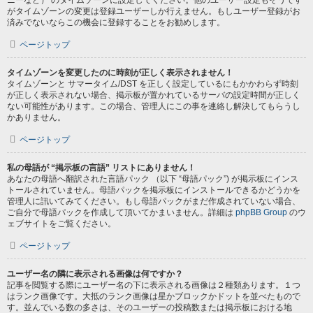
ニーなど） のタイムゾーンに設定してください。他のユーザー設定もそうです
がタイムゾーンの変更は登録ユーザーしか行えません。もしユーザー登録がお
済みでないならこの機会に登録することをお勧めします。
ページトップ
タイムゾーンを変更したのに時刻が正しく表示されません！
タイムゾーンと サマータイム/DST を正しく設定しているにもかかわらず時刻
が正しく表示されない場合、掲示板が置かれているサーバの設定時間が正しく
ない可能性があります。この場合、管理人にこの事を連絡し解決してもらうし
かありません。
ページトップ
私の母語が “掲示板の言語” リストにありません！
あなたの母語へ翻訳された言語パック （以下 “母語パック”) が掲示板にインス
トールされていません。母語パックを掲示板にインストールできるかどうかを
管理人に訊いてみてください。もし母語パックがまだ作成されていない場合、
ご自分で母語パックを作成して頂いてかまいません。詳細は
phpBB Group
のウ
ェブサイトをご覧ください。
ページトップ
ユーザー名の隣に表示される画像は何ですか？
記事を閲覧する際にユーザー名の下に表示される画像は２種類あります。１つ
はランク画像です。大抵のランク画像は星かブロックかドットを並べたもので
す。並んでいる数の多さは、そのユーザーの投稿数または掲示板における地