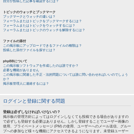
自分が投稿した記事を確認するには？
トピックのウォッチとブックマーク
ブックマークとウォッチの違いは？
フォーラムまたはトピックをブックマークするには？
フォーラムまたはトピックをウォッチするには？
フォーラムまたはトピックのウォッチを解除するには？
ファイルの添付
この掲示板にアップロードできるファイルの種類は？
投稿した添付ファイルを探すには？
phpBBについて
この掲示板ソフトウェアを作成したのは誰ですか？
必要な機能がありません
この掲示板に関連した不正・法的問題については誰に問い合わせればいいのでしょう
か？
掲示板管理人に連絡するには？
ログインと登録に関する問題
登録は必ずしなければいけないの？
掲示板の管理方針によってはログインしなくても投稿できる場合がありますの
で必ずしも登録する必要はありません。しかし登録することでユーザー画像の
使用、プライベートメッセージ (PM) の使用、ユーザーへのメール送信、グルー
プへの参加など様々な機能にアクセスできるようになります。未登録ユーザー