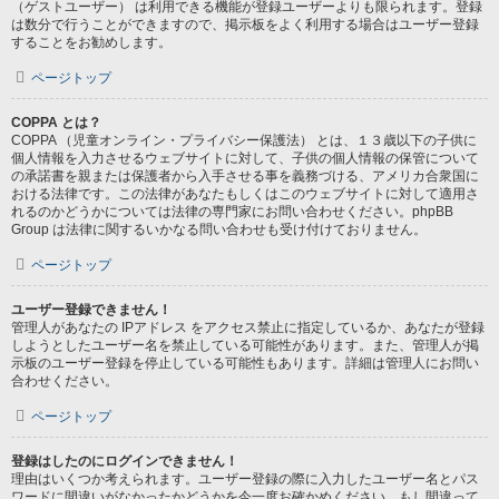
（ゲストユーザー） は利用できる機能が登録ユーザーよりも限られます。登録
は数分で行うことができますので、掲示板をよく利用する場合はユーザー登録
することをお勧めします。
ページトップ
COPPA とは？
COPPA （児童オンライン・プライバシー保護法） とは、１３歳以下の子供に
個人情報を入力させるウェブサイトに対して、子供の個人情報の保管について
の承諾書を親または保護者から入手させる事を義務づける、アメリカ合衆国に
おける法律です。この法律があなたもしくはこのウェブサイトに対して適用さ
れるのかどうかについては法律の専門家にお問い合わせください。phpBB
Group は法律に関するいかなる問い合わせも受け付けておりません。
ページトップ
ユーザー登録できません！
管理人があなたの IPアドレス をアクセス禁止に指定しているか、あなたが登録
しようとしたユーザー名を禁止している可能性があります。また、管理人が掲
示板のユーザー登録を停止している可能性もあります。詳細は管理人にお問い
合わせください。
ページトップ
登録はしたのにログインできません！
理由はいくつか考えられます。ユーザー登録の際に入力したユーザー名とパス
ワードに間違いがなかったかどうかを今一度お確かめください。もし間違って