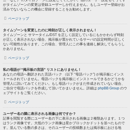
ニーなど） のタイムゾーンに設定してください。他のユーザー設定もそうです
がタイムゾーンの変更は登録ユーザーしか行えません。もしユーザー登録がお
済みでないならこの機会に登録することをお勧めします。
ページトップ
タイムゾーンを変更したのに時刻が正しく表示されません！
タイムゾーンと サマータイム/DST を正しく設定しているにもかかわらず時刻
が正しく表示されない場合、掲示板が置かれているサーバの設定時間が正しく
ない可能性があります。この場合、管理人にこの事を連絡し解決してもらうし
かありません。
ページトップ
私の母語が “掲示板の言語” リストにありません！
あなたの母語へ翻訳された言語パック （以下 “母語パック”) が掲示板にインス
トールされていません。母語パックを掲示板にインストールできるかどうかを
管理人に訊いてみてください。もし母語パックがまだ作成されていない場合、
ご自分で母語パックを作成して頂いてかまいません。詳細は
phpBB Group
のウ
ェブサイトをご覧ください。
ページトップ
ユーザー名の隣に表示される画像は何ですか？
記事を閲覧する際にユーザー名の下に表示される画像は２種類あります。１つ
はランク画像です。大抵のランク画像は星かブロックかドットを並べたもので
す。並んでいる数の多さは、そのユーザーの投稿数または掲示板における地