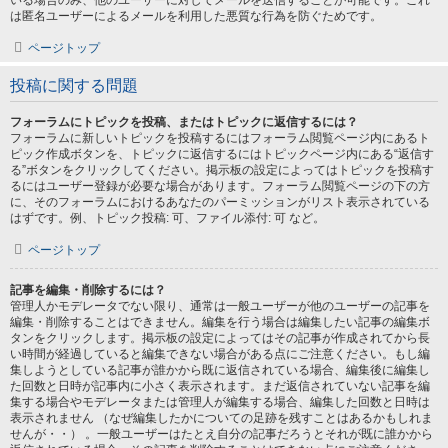
いる場合のみ、他のユーザーに対してメールを送信することが可能です。これ
は匿名ユーザーによるメールを利用した悪質な行為を防ぐためです。
ページトップ
投稿に関する問題
フォーラムにトピックを投稿、またはトピックに返信するには？
フォーラムに新しいトピックを投稿するにはフォーラム閲覧ページ内にあるト
ピック作成ボタンを、トピックに返信するにはトピックページ内にある“返信す
る”ボタンをクリックしてください。掲示板の設定によってはトピックを投稿す
るにはユーザー登録が必要な場合があります。フォーラム閲覧ページの下の方
に、そのフォーラムにおけるあなたのパーミッションがリスト表示されている
はずです。例、トピック投稿: 可、ファイル添付: 可 など。
ページトップ
記事を編集・削除するには？
管理人かモデレータでない限り、通常は一般ユーザーが他のユーザーの記事を
編集・削除することはできません。編集を行う場合は編集したい記事の編集ボ
タンをクリックします。掲示板の設定によってはその記事が作成されてから長
い時間が経過していると編集できない場合がある点にご注意ください。もし編
集しようとしている記事が誰かから既に返信されている場合、編集後に編集し
た回数と日時が記事内に小さく表示されます。まだ返信されていない記事を編
集する場合やモデレータまたは管理人が編集する場合、編集した回数と日時は
表示されません （なぜ編集したかについての足跡を残すことはあるかもしれま
せんが・・） 。一般ユーザーはたとえ自分の記事だろうとそれが既に誰かから