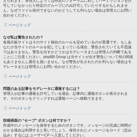
えられます。管理人によっては特定のフォーラムに対してパーミッションを許
可していなかったり特定のグループにのみ許可していたりするかもしれませ
ん。なぜファイル添付できないのかどうしても判らない場合は管理人にお問い
合わせください。
ページトップ
なぜ私は警告されたの？
各掲示板サイトはそのサイト独自のルールを定めているのが普通です。もしあ
なたが当サイトのルールを犯してしまっている場合、警告されていても不思議
ではありません。警告を出すかどうかはモデレータまたは管理人の判断である
ことにご注意ください。phpBB Group は当サイトが出す警告について何の関係
もありませんし責任も負いません。なぜ警告が出されたのか判らない場合はモ
デレータまたは管理人にお問い合わせください。
ページトップ
問題のある記事をモデレータに通報するには？
管理人が記事の通報を許可している場合、記事内に通報ボタンが表示されま
す。そのボタンをクリックすれば通報ページへ移動できます。
ページトップ
投稿画面の “セーブ” ボタンは何ですか？
作成中のメッセージを保存するためのボタンです。メッセージの完成に時間が
かかる場合は利用すると良いでしょう。保存されたメッセージをロード（読み
込み）するには ユーザーCP へ入室してください。