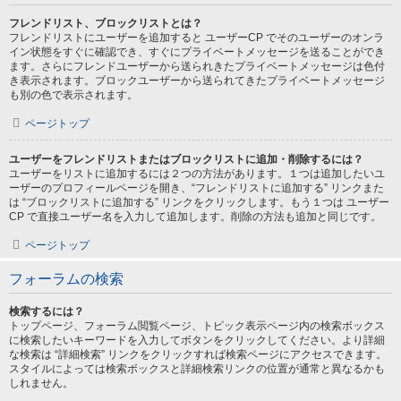
フレンドリスト、ブロックリストとは？
フレンドリストにユーザーを追加すると ユーザーCP でそのユーザーのオンラ
イン状態をすぐに確認でき、すぐにプライベートメッセージを送ることができ
ます。さらにフレンドユーザーから送られきたプライベートメッセージは色付
き表示されます。ブロックユーザーから送られてきたプライベートメッセージ
も別の色で表示されます。
ページトップ
ユーザーをフレンドリストまたはブロックリストに追加・削除するには？
ユーザーをリストに追加するには２つの方法があります。１つは追加したいユ
ーザーのプロフィールページを開き、“フレンドリストに追加する” リンクまた
は “ブロックリストに追加する” リンクをクリックします。もう１つは ユーザー
CP で直接ユーザー名を入力して追加します。削除の方法も追加と同じです。
ページトップ
フォーラムの検索
検索するには？
トップページ、フォーラム閲覧ページ、トピック表示ページ内の検索ボックス
に検索したいキーワードを入力してボタンをクリックしてください。より詳細
な検索は “詳細検索” リンクをクリックすれば検索ページにアクセスできます。
スタイルによっては検索ボックスと詳細検索リンクの位置が通常と異なるかも
しれません。