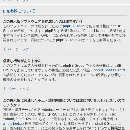
ページトップ
phpBBについて
この掲示板ソフトウェアを作成したのは誰ですか？
このソフトウェアの作成を行ったのは
phpBB Group
であり著作権は phpBB
Group が所有しています。phpBB は GNU General Public License（GNU が提
唱するライセンス形態、GPL） に定められている条件に従って使用や配布が許
諾されています。詳細については phpBB Group のサイトをご参照ください。
ページトップ
必要な機能がありません
このソフトウェアの作成を行ったのは phpBB Group であり著作権は phpBB
Group が所有しています。その機能が必要だと思う場合、
phpBB Ideas Centre
へ訪問してください。そちらで既に提案されたアイデアへの投票および新しい
機能の提案を行うことができます。
ページトップ
この掲示板に関連した不正・法的問題については誰に問い合わせればいいので
しょうか？
“管理・運営チーム” の各 Adminユーザー が正しい連絡先であるはずです。もし
誰も返答してくれない場合、あるいはもしこのサイトが無料サイト （例:
Yahoo!, free.fr, f2s.com など） で運営されている場合、ドメイン所持者 （
whois lookup
検索で調べてください） に連絡すべきです。phpBB Group に
は、誰が何処でどのようにこの掲示板を使用するかについて干渉する
権限は全