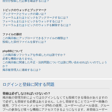
自分が投稿した記事を確認するには？
トピックのウォッチとブックマーク
ブックマークとウォッチの違いは？
フォーラムまたはトピックをブックマークするには？
フォーラムまたはトピックをウォッチするには？
フォーラムまたはトピックのウォッチを解除するには？
ファイルの添付
この掲示板にアップロードできるファイルの種類は？
投稿した添付ファイルを探すには？
phpBBについて
この掲示板ソフトウェアを作成したのは誰ですか？
必要な機能がありません
この掲示板に関連した不正・法的問題については誰に問い合わせればいいのでしょう
か？
掲示板管理人に連絡するには？
ログインと登録に関する問題
登録は必ずしなければいけないの？
掲示板の管理方針によってはログインしなくても投稿できる場合がありますの
で必ずしも登録する必要はありません。しかし登録することでユーザー画像の
使用、プライベートメッセージ (PM) の使用、ユーザーへのメール送信、グルー
プへの参加など様々な機能にアクセスできるようになります。未登録ユーザー