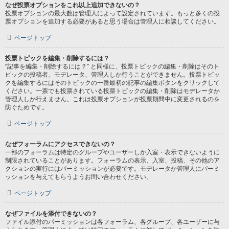
なぜ投票オプションをこれ以上追加できないの？
投票オプションの最大数は管理人によって設定されています。もっと多くの投
票オプションを追加する必要があると思う場合は管理人に相談してください。
ページトップ
投票トピックを編集・削除するには？
“記事を編集・削除するには？” と同様に、投票トピックの編集・削除はそのト
ピックの投稿者、モデレータ、管理人しか行うことができません。投票トピッ
クを編集するにはそのトピックの一番最初の記事の編集ボタンをクリックして
ください。一票でも投票されている投票トピックの編集・削除はモデレータか
管理人しか行えません。これは投票オプションが投票期間中に変更されるのを
防ぐためです。
ページトップ
なぜフォーラムにアクセスできないの？
一部のフォーラムは特定のグループやユーザーしか入室・表示できないように
制限されていることがあります。フォーラムの表示、入室、投稿、その他のア
クションの実行にはパーミッションが必要です。モデレータか管理人にパーミ
ッションを与えてもらうようお問い合わせください。
ページトップ
なぜファイルを添付できないの？
ファイル添付のパーミッションは各フォーラム、各グループ、各ユーザーに与