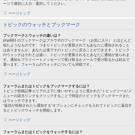
ージで適切に入力・選択してください。
ページトップ
トピックのウォッチとブックマーク
ブックマークとウォッチの違いは？
phpBB3 のブックマークはブラウザのブックマーク （お気に入り） とほとんど
似たようなものです。つまりトピックが更新されてもあなたに通知されること
はありませんが、あなたは後でそのトピックに戻ることができます。トピック
のウォッチはそれとは違い、トピックが更新されるとあなたに通知が送られま
す。通知をプライベートメッセージで受け取るかメールで受け取るかは好みで
選べます。フォーラムのウォッチについても同様です。
ページトップ
フォーラムまたはトピックをブックマークするには？
トピック投稿記事エリアの上下に使いやすいように置かれた“トピックツール”メ
ニューの該当リンクをクリックすることで特定のトピックをブックマークまた
はウォッチできます。
“返信が投稿されたら通知する”オプションにチェックを入れてトピックに返信す
るとトピックウォッチを開始します。
ページトップ
フォーラムまたはトピックをウォッチするには？