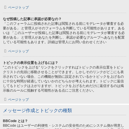
ページトップ
なぜ投稿した記事に承認が必要なの？
「このフォーラムに投稿された記事は閲覧される前にモデレータが審査する必
要がある」 と管理人がそのフォーラムを判断している可能性があります。ある
いは 「このユーザーが投稿した記事は閲覧される前にモデレータが審査する必
要がある」 と管理人があなたを判断し、承認が必要なグループへあなたを配置
している可能性もあります。詳細は管理人にお問い合わせください
ページトップ
トピックの表示位置を上げるには？
“このトピックを上げる” リンクをクリックすればトピックの表示位置をトピッ
クリストの先頭に移動させることができます。しかしそのリンクがどこにも表
示されていない場合、この機能が無効に設定されているかトピックを上げるの
に十分な時間が経過していないかのどちらかが考えられます。トピックに返信
してもトピックは上がりますが、トピックを上げるためだけに返信するのは掲
示板のルールに抵触する可能性がある点にご注意ください。
ページトップ
メッセージ作成とトピックの種類
BBCode とは？
BBCode はユーザーの利便性・システムの安全性のためにシステム側が用意し