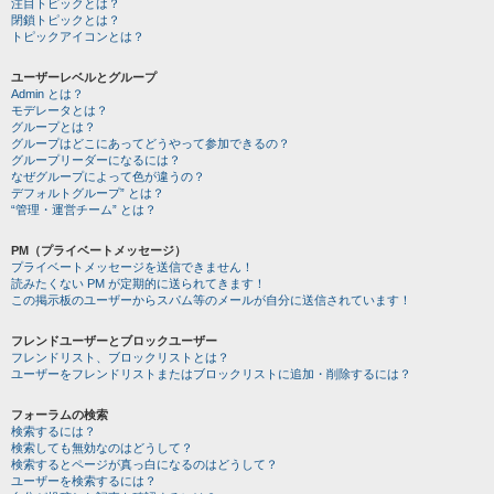
注目トピックとは？
閉鎖トピックとは？
トピックアイコンとは？
ユーザーレベルとグループ
Admin とは？
モデレータとは？
グループとは？
グループはどこにあってどうやって参加できるの？
グループリーダーになるには？
なぜグループによって色が違うの？
デフォルトグループ” とは？
“管理・運営チーム” とは？
PM（プライベートメッセージ）
プライベートメッセージを送信できません！
読みたくない PM が定期的に送られてきます！
この掲示板のユーザーからスパム等のメールが自分に送信されています！
フレンドユーザーとブロックユーザー
フレンドリスト、ブロックリストとは？
ユーザーをフレンドリストまたはブロックリストに追加・削除するには？
フォーラムの検索
検索するには？
検索しても無効なのはどうして？
検索するとページが真っ白になるのはどうして？
ユーザーを検索するには？