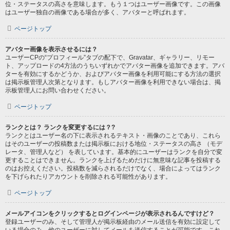
位・ステータスの高さを意味します。もう１つはユーザー画像です。この画像
はユーザー独自の画像である場合が多く、アバターと呼ばれます。
ページトップ
アバター画像を表示させるには？
ユーザーCPの“プロフィール”タブの配下で、Gravatar、ギャラリー、リモー
ト、アップロードの4方法のうちいずれかでアバター画像を追加できます。アバ
ターを有効にするかどうか、およびアバター画像を利用可能にする方法の選択
は掲示板管理人次第となります。もしアバター画像を利用できない場合は、掲
示板管理人にお問い合わせください。
ページトップ
ランクとは？ ランクを変更するには？?
ランクとはユーザー名の下に表示されるテキスト・画像のことであり、これら
はそのユーザーの投稿数または掲示板における地位・ステータスの高さ （モデ
レータ、管理人など） を表しています。基本的にユーザーはランクを自分で変
更することはできません。ランクを上げるためだけに無意味な記事を投稿する
のはお控えください。投稿数を減らされるだけでなく、場合によってはランク
を下げられたりアカウントを削除される可能性があります。
ページトップ
メールアイコンをクリックするとログインページが表示されるんですけど？
登録ユーザーのみ、そして管理人が掲示板経由のメール送信を有効に設定して