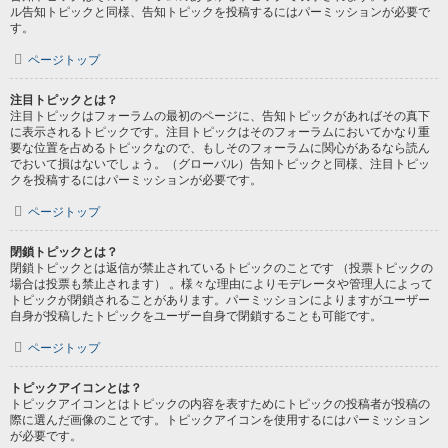
ル告知トピックと同様、告知トピックを投稿するにはパーミッションが必要で
す。
ページトップ
注目トピックとは？
注目トピックはフォーラムの最初のページに、告知トピックがあればその真下
に表示されるトピックです。注目トピックはそのフォーラムにおいてかなり重
要な位置を占めるトピックなので、もしそのフォーラムに関心があるなら読ん
でおいて損はないでしょう。（グローバル）告知トピックと同様、注目トピッ
クを投稿するにはパーミッションが必要です。
ページトップ
閉鎖トピックとは？
閉鎖トピックとは返信が禁止されているトピックのことです （投票トピックの
場合は投票も禁止されます） 。様々な理由によりモデレータや管理人によって
トピックが閉鎖されることがあります。パーミッションによりますがユーザー
自身が投稿したトピックをユーザー自身で閉鎖することも可能です。
ページトップ
トピックアイコンとは？
トピックアイコンとはトピックの内容を表すためにトピックの投稿者が投稿の
際に選んだ画像のことです。トピックアイコンを使用するにはパーミッション
が必要です。