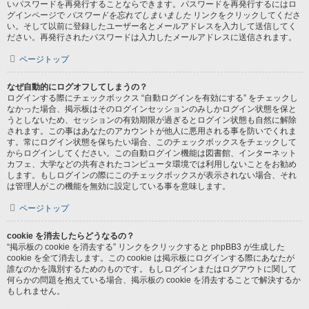
いパスワードを再発行することならできます。パスワードを再発行するにはロ
グインページで
パスワードを忘れてしまいました
リンクをクリックしてくださ
い。そして以前に登録したユーザー名とメールアドレスを入力して送信してく
ださい。再発行されたパスワードは入力したメールアドレスに送信されます。
ページトップ
なぜ自動的にログオフしてしまうの？
ログインする際にチェックボックス “自動ログインを有効にする” をチェックし
なかった場合、掲示板はそのログインセッションのみしかログイン状態を保と
うとしないため、セッションの有効期限が過ぎるとログイン状態も自然に解除
されます。この事はあなたのアカウントが他人に悪用される事を防いでくれま
す。常にログイン状態を保ちたい場合、このチェックボックスをチェックして
からログインしてください。この自動ログイン機能は図書館、インターネット
カフェ、大学などの共有されたコンピュータ環境では利用しないことをお勧め
します。もしログインの際にこのチェックボックスが表示されない場合、それ
は管理人がこの機能を無効に設定している事を意味します。
ページトップ
cookie を消去したらどうなるの？
“掲示板の cookie を消去する” リンクをクリックすると phpBB3 が生成した
cookie を全て消去します。この cookie は掲示板にログインする際にあなたが
誰なのかを識別するためのものです。もしログインまたはログアウトに関して
何らかの問題を抱えている場合、掲示板の cookie を消去することで解決するか
もしれません。