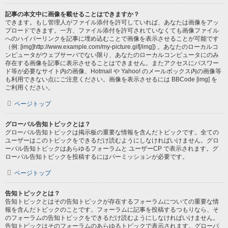
記事の本文中に画像を載せることはできますか？
できます。もし管理人がファイル添付を許可していれば、あなたは画像をアッ
プロードできます。一方、ファイル添付を許可されていなくても画像ファイル
へのハイパーリンクを記事に埋め込むことで画像を表示させることが可能です
（例: [img]http://www.example.com/my-picture.gif[/img]) 。あなたのローカルコ
ンピュータがウェブサーバでない限り、あなたのローカルコンピュータにのみ
存在する画像を記事に表示させることはできません。またアクセスにパスワー
ド等が必要なサイト内の画像、Hotmail や Yahoo! のメールボックス内の画像等
も利用できない点にご注意ください。画像を表示させるには BBCode [img] を
ご利用ください。
ページトップ
グローバル告知トピックとは？
グローバル告知トピックは掲示板の重要な情報を含んだトピックです。全ての
ユーザーはこのトピックをできるだけ読むようにしなければいけません。グロ
ーバル告知トピックはあらゆるフォーラムと ユーザーCP で表示されます。グ
ローバル告知トピックを投稿するにはパーミッションが必要です。
ページトップ
告知トピックとは？
告知トピックとはその告知トピックが存在するフォーラムについての重要な情
報を含んだトピックのことです。フォーラムに記事を投稿するつもりなら、そ
のフォーラムの告知トピックをできるだけ読むようにしなければいけません。
告知トピックはそのフォーラムのあらゆるトピックで表示されます。グローバ