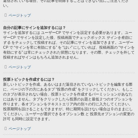
返信されている場合、その記事を削除することはできない点にご注意くださ
い。
ページトップ
自分の記事にサインを追加するには？
サインを追加するには ユーザーCP でサインを設定する必要があります。ユー
ザーCP でサインを設定した後、投稿画面でチェックボックス
サインを有効に
する
をチェックして投稿すれば、その記事にサインを追加できます。ユーザー
CP で “サインを常に有効にする” を “はい” にしていれば、投稿画面の “サインを
有効にする” は常にチェックされた状態になります。その際、チェックを外して
投稿すればサインはもちろん追加されません。
ページトップ
投票トピックを作成するには？
新しいトピックを作成、あるいはまだ返信されていないトピックを編集する際
に、ページの下の方にあるタブ “投票の作成” をクリックしてください。もしこ
のタブが表示されない場合、投票トピックを作成するパーミッションがあなた
にはありません。タブをクリックしたら投票のお題と最低２つのオプションを
作ります。各オプションをテキストエリア内の別々の行に入力してください。
投票期間を設けることもできますが、特に期間を設けない場合は 0 のままにし
てください。ユーザーが選択できるオプション数 と 投票先オプションの変更の
許可 も同時に設定できます。
ページトップ