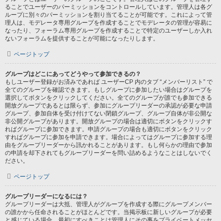
ることでユーザーのパーミッションをコントロールしています。管理人は各グ
ループに別々のパーミッションを割り当てることが可能です。これによって管
理人は、モデレータ専用グループを作成することでモデレータの管理が容易に
なったり、フォーラム専用グループを作成することで特定のユーザーしか入れ
ないフォーラムを提供することが可能になったりします。
ページトップ
グループはどこにあってどうやって参加できるの？
もしユーザー登録がお済みであれば ユーザーCP 内のタブ “メンバーリスト” で
全てのグループを確認できます。もしグループに参加したい場合はグループを
選択してボタンをクリックしてください。全てのグループが誰でも参加できる
開放グループであるとは限らず、参加にグループリーダーの承認が必要な申請
グループ、参加自体を受け付けてない閉鎖グループ、グループ自体が非公開な
非公開グループがあります。開放グループの場合は適切にボタンをクリックす
ればグループに参加できます。申請グループの場合も適切にボタンをクリック
すればグループに参加を申請できます。場合によってはグループに参加する理
由をグループリーダーから訊かれることがあります。もし何らかの理由で参加
の申請を却下されてもグループリーダーを問い詰めるようなことはしないでく
ださい。
ページトップ
グループリーダーになるには？
グループリーダーは大抵、管理人がグループを作成する際にグループメンバー
の誰かから任命されることがほとんどです。当掲示板に新しいグループが必要
と感じている場合、最初にすべきことは管理人にその事をプライベートメッセ