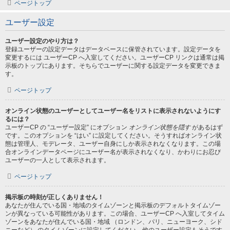
ページトップ
ユーザー設定
ユーザー設定のやり方は？
登録ユーザーの設定データはデータベースに保管されています。設定データを
変更するには ユーザーCP へ入室してください。ユーザーCP リンクは通常は掲
示板のトップにあります。そちらでユーザーに関する設定データを変更できま
す。
ページトップ
オンライン状態のユーザーとしてユーザー名をリストに表示されないようにす
るには？
ユーザーCP の “ユーザー設定” にオプション
オンライン状態を隠す
があるはず
です。このオプションを “はい” に設定してください。そうすればオンライン状
態は管理人、モデレータ、ユーザー自身にしか表示されなくなります。この場
合オンラインデータページにユーザー名が表示されなくなり、かわりにお忍び
ユーザーの一人として表示されます。
ページトップ
掲示板の時刻が正しくありません！
あなたが住んでいる国・地域のタイムゾーンと掲示板のデフォルトタイムゾー
ンが異なっている可能性があります。この場合、ユーザーCP へ入室してタイム
ゾーンをあなたが住んでいる国・地域 （ロンドン、パリ、ニューヨーク、シド