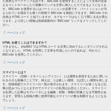
た簡単なマークアップ言語です。BBCode を使用することによって文章の見栄
えをコントロールしたり画像やリンクを文章に挿入したりできるようになりま
す。BBCode を使用するにはパーミッションが必要です。パーミッションが与
えられている場合でも個々の投稿で BBCode を無効にできます。BBCode それ
自体は HTMLコード と似ていますが、タグを < > ではなく [ ] で閉じる点が異な
ります。より詳しい情報は投稿画面内の “BBCode” リンクをクリックしてくだ
さい。
ページトップ
HTML を使うことはできますか？
できません。 phpBB3 では HTMLコード を文章に含めてもレンダリングされな
くなりました。HTML を利用して文章を作成したいのであれば、代わりに
BBCode を使用してください。
ページトップ
スマイリーとは？
スマイリー （別称：エモーションアイコン） とは感情を表現するために用いら
れる小さな画像のことです。例えば、:) は嬉しい感情、:(は悲しい感情を表しま
す。投稿画面でスマイリーの一覧が表示されます。スマイリーが多くなると記
事が読みづらくなりますのでスマイリーの乱用はお控えください。スマイリー
を乱用した記事はモデレータによる編集・削除・移動の対象となる可能性があ
ります。管理人も投稿の際に使用可能なスマイリーの数を制限するようになる
でしょう。
ページトップ