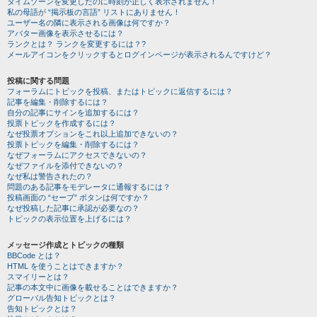
タイムゾーンを変更したのに時刻が正しく表示されません！
私の母語が “掲示板の言語” リストにありません！
ユーザー名の隣に表示される画像は何ですか？
アバター画像を表示させるには？
ランクとは？ ランクを変更するには？?
メールアイコンをクリックするとログインページが表示されるんですけど？
投稿に関する問題
フォーラムにトピックを投稿、またはトピックに返信するには？
記事を編集・削除するには？
自分の記事にサインを追加するには？
投票トピックを作成するには？
なぜ投票オプションをこれ以上追加できないの？
投票トピックを編集・削除するには？
なぜフォーラムにアクセスできないの？
なぜファイルを添付できないの？
なぜ私は警告されたの？
問題のある記事をモデレータに通報するには？
投稿画面の “セーブ” ボタンは何ですか？
なぜ投稿した記事に承認が必要なの？
トピックの表示位置を上げるには？
メッセージ作成とトピックの種類
BBCode とは？
HTML を使うことはできますか？
スマイリーとは？
記事の本文中に画像を載せることはできますか？
グローバル告知トピックとは？
告知トピックとは？