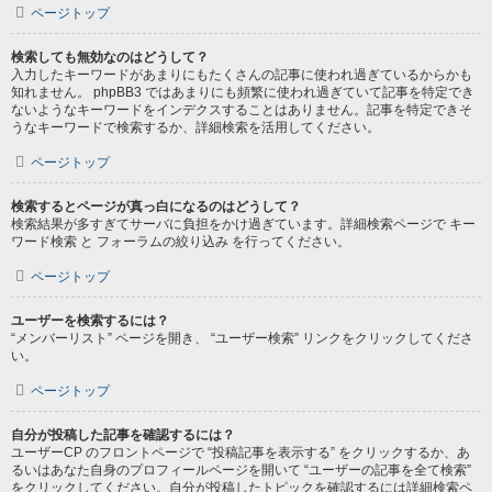
ページトップ
検索しても無効なのはどうして？
入力したキーワードがあまりにもたくさんの記事に使われ過ぎているからかも
知れません。 phpBB3 ではあまりにも頻繁に使われ過ぎていて記事を特定でき
ないようなキーワードをインデクスすることはありません。記事を特定できそ
うなキーワードで検索するか、詳細検索を活用してください。
ページトップ
検索するとページが真っ白になるのはどうして？
検索結果が多すぎてサーバに負担をかけ過ぎています。詳細検索ページで キー
ワード検索 と フォーラムの絞り込み を行ってください。
ページトップ
ユーザーを検索するには？
“メンバーリスト” ページを開き、 “ユーザー検索” リンクをクリックしてくださ
い。
ページトップ
自分が投稿した記事を確認するには？
ユーザーCP のフロントページで “投稿記事を表示する” をクリックするか、あ
るいはあなた自身のプロフィールページを開いて “ユーザーの記事を全て検索”
をクリックしてください。自分が投稿したトピックを確認するには詳細検索ペ