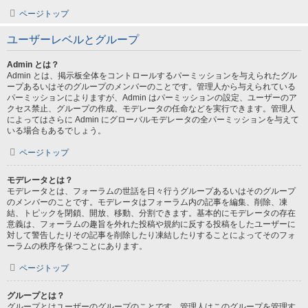
ページトップ
ユーザーレベルとグループ
Admin とは？
Admin とは、掲示板全体をコントロールするパーミッションを与えられたグル
ープあるいはそのグループのメンバーのことです。管理人から与えられている
パーミッションによりますが、Admin はパーミッションの設定、ユーザーのア
クセス禁止、グループの作成、モデレータの任命などを実行できます。管理人
によってはさらに Admin にグローバルモデレータの全パーミッションを与えて
いる場合もあるでしょう。
ページトップ
モデレータとは？
モデレータとは、フォーラムの世話を日々行うグループあるいはそのグループ
のメンバーのことです。モデレータはフォーラム内の記事を編集、削除、凍
結、トピックを閉鎖、開放、移動、分割できます。基本的にモデレータの存在
意義は、フォーラムの趣旨を外れた投稿や規約に反する投稿をしたユーザーに
対して警告したりその記事を削除したり凍結したりすることによってそのフォ
ーラムの秩序を保つことにあります。
ページトップ
グループとは？
グループとはユーザーのグループのことです。管理人はこのグループを管理す