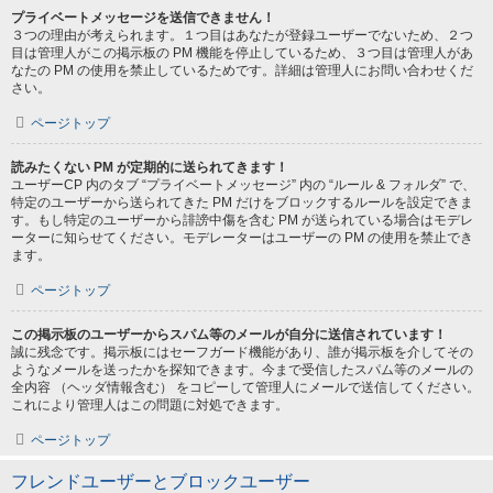
プライベートメッセージを送信できません！
３つの理由が考えられます。１つ目はあなたが登録ユーザーでないため、２つ
目は管理人がこの掲示板の PM 機能を停止しているため、３つ目は管理人があ
なたの PM の使用を禁止しているためです。詳細は管理人にお問い合わせくだ
さい。
ページトップ
読みたくない PM が定期的に送られてきます！
ユーザーCP 内のタブ “プライベートメッセージ” 内の “ルール & フォルダ” で、
特定のユーザーから送られてきた PM だけをブロックするルールを設定できま
す。もし特定のユーザーから誹謗中傷を含む PM が送られている場合はモデレ
ーターに知らせてください。モデレーターはユーザーの PM の使用を禁止でき
ます。
ページトップ
この掲示板のユーザーからスパム等のメールが自分に送信されています！
誠に残念です。掲示板にはセーフガード機能があり、誰が掲示板を介してその
ようなメールを送ったかを探知できます。今まで受信したスパム等のメールの
全内容 （ヘッダ情報含む） をコピーして管理人にメールで送信してください。
これにより管理人はこの問題に対処できます。
ページトップ
フレンドユーザーとブロックユーザー