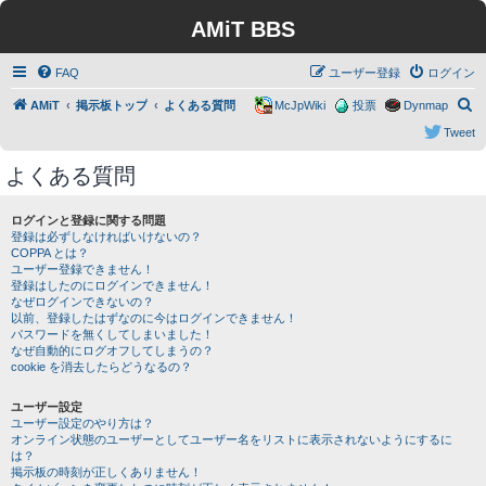
AMiT BBS
FAQ
ユーザー登録
ログイン
検
AMiT
掲示板トップ
よくある質問
McJpWiki
投票
Dynmap
索
Tweet
よくある質問
ログインと登録に関する問題
登録は必ずしなければいけないの？
COPPA とは？
ユーザー登録できません！
登録はしたのにログインできません！
なぜログインできないの？
以前、登録したはずなのに今はログインできません！
パスワードを無くしてしまいました！
なぜ自動的にログオフしてしまうの？
cookie を消去したらどうなるの？
ユーザー設定
ユーザー設定のやり方は？
オンライン状態のユーザーとしてユーザー名をリストに表示されないようにするに
は？
掲示板の時刻が正しくありません！