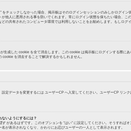
る” をチェックしなかった場合、掲示板はそのログインセッションのみしかログイ
トが他人に悪用される事を防いでくれます。常にログイン状態を保ちたい場合、こ
などの共有されたコンピュータ環境では利用しないことをお勧めします。もしログ
pBB3 が生成した cookie を全て消去します。この cookie は掲示板にログイ
cookie を消去することで解決するかもしれません。
設定データを変更するには ユーザーCP へ入室してください。ユーザーCP リン
れないようにするには？
隠す
があるはずです。このオプションを “はい” に設定してください。そうすれば
ー名が表示されなくなり、かわりにお忍びユーザーの一人として表示されます。