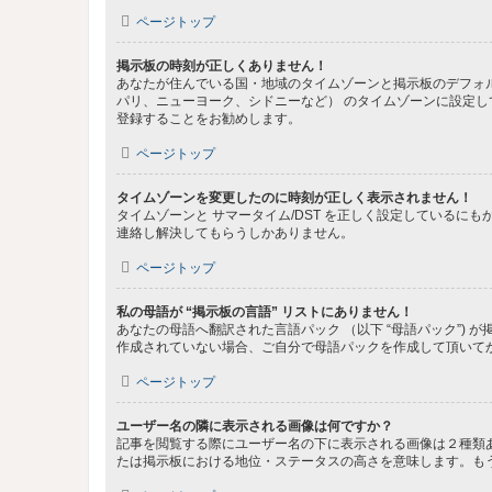
ページトップ
掲示板の時刻が正しくありません！
あなたが住んでいる国・地域のタイムゾーンと掲示板のデフォル
パリ、ニューヨーク、シドニーなど） のタイムゾーンに設定
登録することをお勧めします。
ページトップ
タイムゾーンを変更したのに時刻が正しく表示されません！
タイムゾーンと サマータイム/DST を正しく設定している
連絡し解決してもらうしかありません。
ページトップ
私の母語が “掲示板の言語” リストにありません！
あなたの母語へ翻訳された言語パック （以下 “母語パック”
作成されていない場合、ご自分で母語パックを作成して頂いて
ページトップ
ユーザー名の隣に表示される画像は何ですか？
記事を閲覧する際にユーザー名の下に表示される画像は２種類
たは掲示板における地位・ステータスの高さを意味します。も