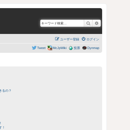
検索
詳細検索
ユーザー登録
ログイン
Tweet
McJpWiki
投票
Dynmap
きるの？
！
す！