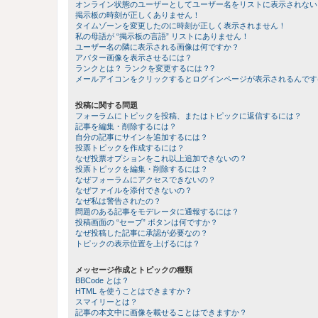
オンライン状態のユーザーとしてユーザー名をリストに表示されない
掲示板の時刻が正しくありません！
タイムゾーンを変更したのに時刻が正しく表示されません！
私の母語が “掲示板の言語” リストにありません！
ユーザー名の隣に表示される画像は何ですか？
アバター画像を表示させるには？
ランクとは？ ランクを変更するには？?
メールアイコンをクリックするとログインページが表示されるんです
投稿に関する問題
フォーラムにトピックを投稿、またはトピックに返信するには？
記事を編集・削除するには？
自分の記事にサインを追加するには？
投票トピックを作成するには？
なぜ投票オプションをこれ以上追加できないの？
投票トピックを編集・削除するには？
なぜフォーラムにアクセスできないの？
なぜファイルを添付できないの？
なぜ私は警告されたの？
問題のある記事をモデレータに通報するには？
投稿画面の “セーブ” ボタンは何ですか？
なぜ投稿した記事に承認が必要なの？
トピックの表示位置を上げるには？
メッセージ作成とトピックの種類
BBCode とは？
HTML を使うことはできますか？
スマイリーとは？
記事の本文中に画像を載せることはできますか？