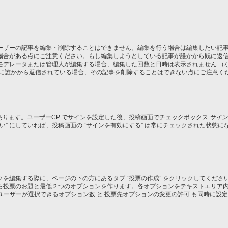
ーザーの記事を編集・削除することはできません。編集を行う場合は編集したい記
場合がある点にご注意ください。もし編集しようとしている記事が誰かから既に返
モデレータまたは管理人が編集する場合、編集した回数と日時は表示されません （
既に誰かから返信されている場合、その記事を削除することはできない点にご注意く
があります。ユーザーCP でサインを設定した後、投稿画面でチェックボックス
サイン
 “はい” にしていれば、投稿画面の “サインを有効にする” は常にチェックされた
を編集する際に、ページの下の方にあるタブ “投票の作成” をクリックしてくだ
ら投票のお題と最低２つのオプションを作ります。各オプションをテキストエリア
ユーザーが選択できるオプション数 と 投票先オプションの変更の許可 も同時に設