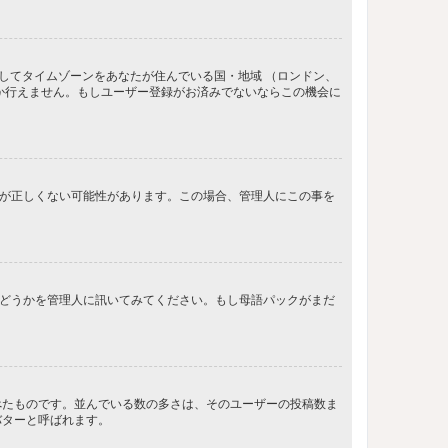
してタイムゾーンをあなたが住んでいる国・地域 （ロンドン、
か行えません。もしユーザー登録がお済みでないならこの機会に
間が正しくない可能性があります。この場合、管理人にこの事を
るかどうかを管理人に訊いてみてください。もし母語パックがまだ
べたものです。並んでいる数の多さは、そのユーザーの投稿数ま
バターと呼ばれます。