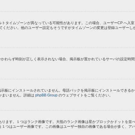
トタイムゾーンが異なっている可能性があります。この場合、ユーザーCP へ入室
してください。他のユーザー設定もそうですがタイムゾーンの変更は登録ユーザーし
にもかかわらず時刻が正しく表示されない場合、掲示板が置かれているサーバの設定時
) が掲示板にインストールされていません。母語パックを掲示板にインストールでき
かまいません。詳細は
phpBB Group
のウェブサイトをご覧ください。
あります。１つはランク画像です。大抵のランク画像は星かブロックかドットを並
う１つはユーザー画像です。この画像はユーザー独自の画像である場合が多く、ア