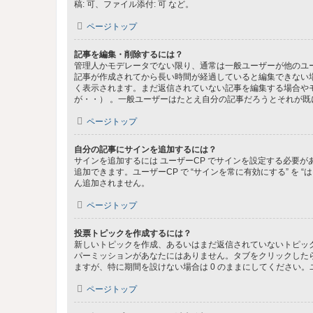
稿: 可、ファイル添付: 可 など。
ページトップ
記事を編集・削除するには？
管理人かモデレータでない限り、通常は一般ユーザーが他のユ
記事が作成されてから長い時間が経過していると編集できない
く表示されます。まだ返信されていない記事を編集する場合や
が・・） 。一般ユーザーはたとえ自分の記事だろうとそれが
ページトップ
自分の記事にサインを追加するには？
サインを追加するには ユーザーCP でサインを設定する必要
追加できます。ユーザーCP で “サインを常に有効にする” を
ん追加されません。
ページトップ
投票トピックを作成するには？
新しいトピックを作成、あるいはまだ返信されていないトピック
パーミッションがあなたにはありません。タブをクリックした
ますが、特に期間を設けない場合は 0 のままにしてください。
ページトップ