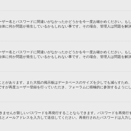
ーザー名とパスワードに間違いがなかったかどうかを今一度お確かめください。も
自体に何か問題が発生しているかもしれない事です。その場合、管理人は問題を解
ーザー名とパスワードに間違いがなかったかどうかを今一度お確かめください。も
自体に何か問題が発生しているかもしれない事です。その場合、管理人は問題を解
ことがあります。また大抵の掲示板はデータベースのサイズを少しでも減らすため
ですが再度ユーザー登録を行っていただき、フォーラムに積極的に参加するように
できませんが新しいパスワードを再発行することならできます。パスワードを再発行
名とメールアドレスを入力して送信してください。再発行されたパスワードは入力