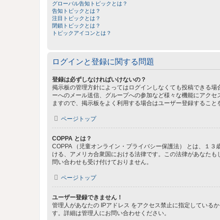
グローバル告知トピックとは？
告知トピックとは？
注目トピックとは？
閉鎖トピックとは？
トピックアイコンとは？
ログインと登録に関する問題
登録は必ずしなければいけないの？
掲示板の管理方針によってはログインしなくても投稿できる場合
ーへのメール送信、グループへの参加など様々な機能にアクセ
ますので、掲示板をよく利用する場合はユーザー登録すること
ページトップ
COPPA とは？
COPPA （児童オンライン・プライバシー保護法） とは、
ける、アメリカ合衆国における法律です。この法律があなたもしく
問い合わせも受け付けておりません。
ページトップ
ユーザー登録できません！
管理人があなたの IPアドレス をアクセス禁止に指定してい
す。詳細は管理人にお問い合わせください。