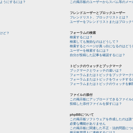
ようにするには？
この掲示板のユーザーからスパム等のメー
フレンドユーザーとブロックユーザー
フレンドリスト、ブロックリストとは？
ユーザーをフレンドリストまたはブロック
フォーラムの検索
けど？
検索するには？
検索しても無効なのはどうして？
検索するとページが真っ白になるのはどう
ユーザーを検索するには？
自分が投稿した記事を確認するには？
トピックのウォッチとブックマーク
ブックマークとウォッチの違いは？
フォーラムまたはトピックをブックマーク
フォーラムまたはトピックをウォッチする
フォーラムまたはトピックのウォッチを解
ファイルの添付
この掲示板にアップロードできるファイル
投稿した添付ファイルを探すには？
phpBBについて
この掲示板ソフトウェアを作成したのは誰
必要な機能がありません
この掲示板に関連した不正・法的問題につ
掲示板管理人に連絡するには？