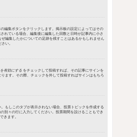
事の編集ボタンをクリックします。掲示板の設定によってはその
信されている場合、編集後に編集した回数と日時が記事内に小さ
なぜ編集したかについての足跡を残すことはあるかもしれません
ださい。
を有効にする
をチェックして投稿すれば、その記事にサインを
状態になります。その際、チェックを外して投稿すればサインはもちろ
さい。もしこのタブが表示されない場合、投票トピックを作成する
内の別々の行に入力してください。投票期間を設けることもでき
定できます。