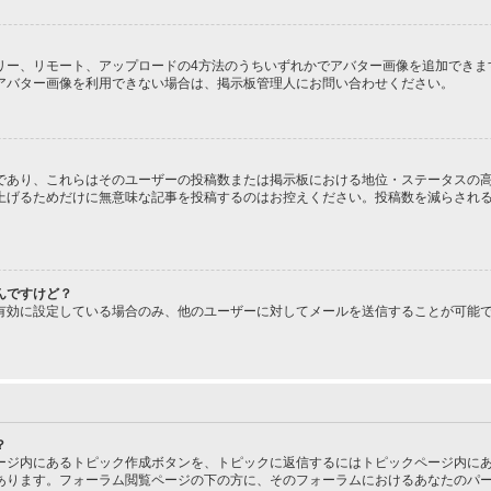
、ギャラリー、リモート、アップロードの4方法のうちいずれかでアバター画像を追加で
アバター画像を利用できない場合は、掲示板管理人にお問い合わせください。
であり、これらはそのユーザーの投稿数または掲示板における地位・ステータスの高
上げるためだけに無意味な記事を投稿するのはお控えください。投稿数を減らされ
んですけど？
有効に設定している場合のみ、他のユーザーに対してメールを送信することが可能
？
ージ内にあるトピック作成ボタンを、トピックに返信するにはトピックページ内にあ
あります。フォーラム閲覧ページの下の方に、そのフォーラムにおけるあなたのパ