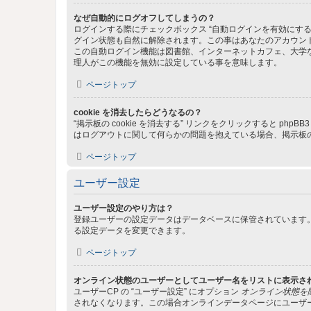
なぜ自動的にログオフしてしまうの？
ログインする際にチェックボックス “自動ログインを有効にす
グイン状態も自然に解除されます。この事はあなたのアカウン
この自動ログイン機能は図書館、インターネットカフェ、大学
理人がこの機能を無効に設定している事を意味します。
ページトップ
cookie を消去したらどうなるの？
“掲示板の cookie を消去する” リンクをクリックすると ph
はログアウトに関して何らかの問題を抱えている場合、掲示板の 
ページトップ
ユーザー設定
ユーザー設定のやり方は？
登録ユーザーの設定データはデータベースに保管されています。
る設定データを変更できます。
ページトップ
オンライン状態のユーザーとしてユーザー名をリストに表示さ
ユーザーCP の “ユーザー設定” にオプション
オンライン状態を
されなくなります。この場合オンラインデータページにユーザ