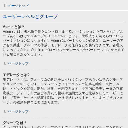
ページトップ
ユーザーレベルとグループ
Admin とは？
Admin とは、掲示板全体をコントロールするパーミッションを与えられたグル
ープあるいはそのグループのメンバーのことです。管理人から与えられている
パーミッションによりますが、Admin はパーミッションの設定、ユーザーのア
クセス禁止、グループの作成、モデレータの任命などを実行できます。管理人
によってはさらに Admin にグローバルモデレータの全パーミッションを与えて
いる場合もあるでしょう。
ページトップ
モデレータとは？
モデレータとは、フォーラムの世話を日々行うグループあるいはそのグループ
のメンバーのことです。モデレータはフォーラム内の記事を編集、削除、凍
結、トピックを閉鎖、開放、移動、分割できます。基本的にモデレータの存在
意義は、フォーラムの趣旨を外れた投稿や規約に反する投稿をしたユーザーに
対して警告したりその記事を削除したり凍結したりすることによってそのフォ
ーラムの秩序を保つことにあります。
ページトップ
グループとは？
グループとはユーザーのグループのことです。管理人はこのグループを管理す