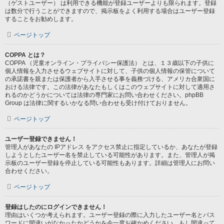
（ゲストユーザー） は利用できる機能が登録ユーザーよりも限られます。登録
は数分で行うことができますので、掲示板をよく利用する場合はユーザー登録
することをお勧めします。
ページトップ
COPPA とは？
COPPA （児童オンライン・プライバシー保護法） とは、１３歳以下の子供に
個人情報を入力させるウェブサイトに対して、子供の個人情報の保管について
の承諾書を親または保護者から入手させる事を義務づける、アメリカ合衆国に
おける法律です。この法律があなたもしくはこのウェブサイトに対して適用さ
れるのかどうかについては法律の専門家にお問い合わせください。phpBB
Group は法律に関するいかなる問い合わせも受け付けておりません。
ページトップ
ユーザー登録できません！
管理人があなたの IPアドレス をアクセス禁止に指定しているか、あなたが登録
しようとしたユーザー名を禁止している可能性があります。また、管理人が掲
示板のユーザー登録を停止している可能性もあります。詳細は管理人にお問い
合わせください。
ページトップ
登録はしたのにログインできません！
理由はいくつか考えられます。ユーザー登録の際に入力したユーザー名とパス
ワードに間違いがなかったかどうかを今一度お確かめください。もし間違って