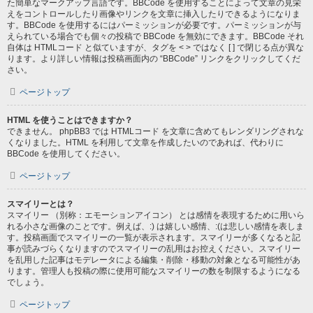
た簡単なマークアップ言語です。BBCode を使用することによって文章の見栄
えをコントロールしたり画像やリンクを文章に挿入したりできるようになりま
す。BBCode を使用するにはパーミッションが必要です。パーミッションが与
えられている場合でも個々の投稿で BBCode を無効にできます。BBCode それ
自体は HTMLコード と似ていますが、タグを < > ではなく [ ] で閉じる点が異な
ります。より詳しい情報は投稿画面内の “BBCode” リンクをクリックしてくだ
さい。
ページトップ
HTML を使うことはできますか？
できません。 phpBB3 では HTMLコード を文章に含めてもレンダリングされな
くなりました。HTML を利用して文章を作成したいのであれば、代わりに
BBCode を使用してください。
ページトップ
スマイリーとは？
スマイリー （別称：エモーションアイコン） とは感情を表現するために用いら
れる小さな画像のことです。例えば、:) は嬉しい感情、:(は悲しい感情を表しま
す。投稿画面でスマイリーの一覧が表示されます。スマイリーが多くなると記
事が読みづらくなりますのでスマイリーの乱用はお控えください。スマイリー
を乱用した記事はモデレータによる編集・削除・移動の対象となる可能性があ
ります。管理人も投稿の際に使用可能なスマイリーの数を制限するようになる
でしょう。
ページトップ