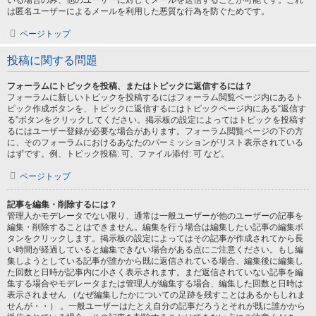
いる場合のみ、他のユーザーに対してメールを送信することが可能です。これ
は匿名ユーザーによるメールを利用した悪質な行為を防ぐためです。
ページトップ
投稿に関する問題
フォーラムにトピックを投稿、またはトピックに返信するには？
フォーラムに新しいトピックを投稿するにはフォーラム閲覧ページ内にあるト
ピック作成ボタンを、トピックに返信するにはトピックページ内にある“返信す
る”ボタンをクリックしてください。掲示板の設定によってはトピックを投稿す
るにはユーザー登録が必要な場合があります。フォーラム閲覧ページの下の方
に、そのフォーラムにおけるあなたのパーミッションがリスト表示されている
はずです。例、トピック投稿: 可、ファイル添付: 可 など。
ページトップ
記事を編集・削除するには？
管理人かモデレータでない限り、通常は一般ユーザーが他のユーザーの記事を
編集・削除することはできません。編集を行う場合は編集したい記事の編集ボ
タンをクリックします。掲示板の設定によってはその記事が作成されてから長
い時間が経過していると編集できない場合がある点にご注意ください。もし編
集しようとしている記事が誰かから既に返信されている場合、編集後に編集し
た回数と日時が記事内に小さく表示されます。まだ返信されていない記事を編
集する場合やモデレータまたは管理人が編集する場合、編集した回数と日時は
表示されません （なぜ編集したかについての足跡を残すことはあるかもしれま
せんが・・） 。一般ユーザーはたとえ自分の記事だろうとそれが既に誰かから