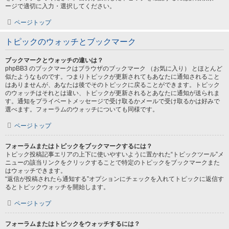
ージで適切に入力・選択してください。
ページトップ
トピックのウォッチとブックマーク
ブックマークとウォッチの違いは？
phpBB3 のブックマークはブラウザのブックマーク （お気に入り） とほとんど
似たようなものです。つまりトピックが更新されてもあなたに通知されること
はありませんが、あなたは後でそのトピックに戻ることができます。トピック
のウォッチはそれとは違い、トピックが更新されるとあなたに通知が送られま
す。通知をプライベートメッセージで受け取るかメールで受け取るかは好みで
選べます。フォーラムのウォッチについても同様です。
ページトップ
フォーラムまたはトピックをブックマークするには？
トピック投稿記事エリアの上下に使いやすいように置かれた“トピックツール”メ
ニューの該当リンクをクリックすることで特定のトピックをブックマークまた
はウォッチできます。
“返信が投稿されたら通知する”オプションにチェックを入れてトピックに返信す
るとトピックウォッチを開始します。
ページトップ
フォーラムまたはトピックをウォッチするには？