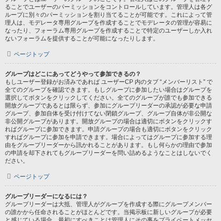
ることでユーザーのパーミッションをコントロールしています。管理人は各グ
ループに別々のパーミッションを割り当てることが可能です。これによって管
理人は、モデレータ専用グループを作成することでモデレータの管理が容易に
なったり、フォーラム専用グループを作成することで特定のユーザーしか入れ
ないフォーラムを提供することが可能になったりします。
ページトップ
グループはどこにあってどうやって参加できるの？
もしユーザー登録がお済みであれば ユーザーCP 内のタブ “メンバーリスト” で
全てのグループを確認できます。もしグループに参加したい場合はグループを
選択してボタンをクリックしてください。全てのグループが誰でも参加できる
開放グループであるとは限らず、参加にグループリーダーの承認が必要な申請
グループ、参加自体を受け付けてない閉鎖グループ、グループ自体が非公開な
非公開グループがあります。開放グループの場合は適切にボタンをクリックす
ればグループに参加できます。申請グループの場合も適切にボタンをクリック
すればグループに参加を申請できます。場合によってはグループに参加する理
由をグループリーダーから訊かれることがあります。もし何らかの理由で参加
の申請を却下されてもグループリーダーを問い詰めるようなことはしないでく
ださい。
ページトップ
グループリーダーになるには？
グループリーダーは大抵、管理人がグループを作成する際にグループメンバー
の誰かから任命されることがほとんどです。当掲示板に新しいグループが必要
と感じている場合、最初にすべきことは管理人にその事をプライベートメッセ