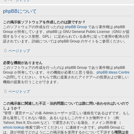
ページトップ
phpBBについて
この掲示板ソフトウェアを作成したのは誰ですか？
このソフトウェアの作成を行ったのは
phpBB Group
であり著作権は phpBB
Group が所有しています。phpBB は GNU General Public License（GNU が提
唱するライセンス形態、GPL） に定められている条件に従って使用や配布が許
諾されています。詳細については phpBB Group のサイトをご参照ください。
ページトップ
必要な機能がありません
このソフトウェアの作成を行ったのは phpBB Group であり著作権は phpBB
Group が所有しています。その機能が必要だと思う場合、
phpBB Ideas Centre
へ訪問してください。そちらで既に提案されたアイデアへの投票および新しい
機能の提案を行うことができます。
ページトップ
この掲示板に関連した不正・法的問題については誰に問い合わせればいいので
しょうか？
“管理・運営チーム” の各 Adminユーザー が正しい連絡先であるはずです。もし
誰も返答してくれない場合、あるいはもしこのサイトが無料サイト （例:
Yahoo!, free.fr, f2s.com など） で運営されている場合、ドメイン所持者 （
whois lookup
検索で調べてください） に連絡すべきです。phpBB Group に
は、誰が何処でどのようにこの掲示板を使用するかについて干渉する
権限は全