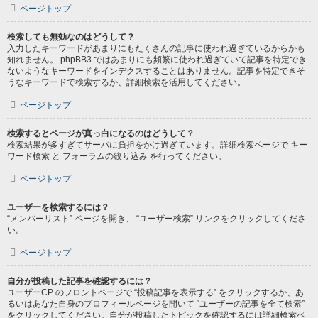
ページトップ
検索しても無効なのはどうして？
入力したキーワードがあまりにもたくさんの記事に使われ過ぎているからかも
知れません。 phpBB3 ではあまりにも頻繁に使われ過ぎていて記事を特定でき
ないようなキーワードをインデクスすることはありません。記事を特定できそ
うなキーワードで検索するか、詳細検索を活用してください。
ページトップ
検索するとページが真っ白になるのはどうして？
検索結果が多すぎてサーバに負担をかけ過ぎています。詳細検索ページで キー
ワード検索 と フォーラムの絞り込み を行ってください。
ページトップ
ユーザーを検索するには？
“メンバーリスト” ページを開き、 “ユーザー検索” リンクをクリックしてくださ
い。
ページトップ
自分が投稿した記事を確認するには？
ユーザーCP のフロントページで “投稿記事を表示する” をクリックするか、あ
るいはあなた自身のプロフィールページを開いて “ユーザーの記事を全て検索”
をクリックしてください。自分が投稿したトピックを確認するには詳細検索ペ