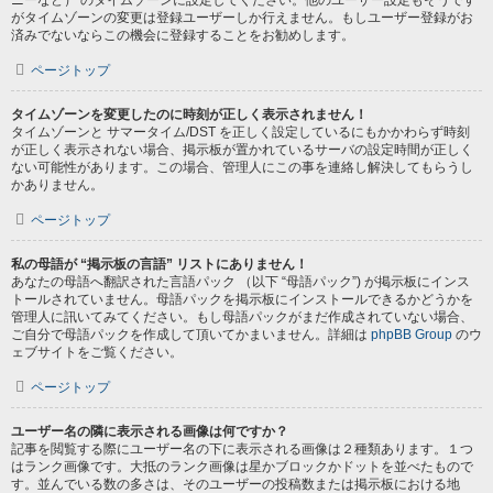
ニーなど） のタイムゾーンに設定してください。他のユーザー設定もそうです
がタイムゾーンの変更は登録ユーザーしか行えません。もしユーザー登録がお
済みでないならこの機会に登録することをお勧めします。
ページトップ
タイムゾーンを変更したのに時刻が正しく表示されません！
タイムゾーンと サマータイム/DST を正しく設定しているにもかかわらず時刻
が正しく表示されない場合、掲示板が置かれているサーバの設定時間が正しく
ない可能性があります。この場合、管理人にこの事を連絡し解決してもらうし
かありません。
ページトップ
私の母語が “掲示板の言語” リストにありません！
あなたの母語へ翻訳された言語パック （以下 “母語パック”) が掲示板にインス
トールされていません。母語パックを掲示板にインストールできるかどうかを
管理人に訊いてみてください。もし母語パックがまだ作成されていない場合、
ご自分で母語パックを作成して頂いてかまいません。詳細は
phpBB Group
のウ
ェブサイトをご覧ください。
ページトップ
ユーザー名の隣に表示される画像は何ですか？
記事を閲覧する際にユーザー名の下に表示される画像は２種類あります。１つ
はランク画像です。大抵のランク画像は星かブロックかドットを並べたもので
す。並んでいる数の多さは、そのユーザーの投稿数または掲示板における地