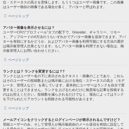
位・ステータスの高さを意味します。もう１つはユーザー画像です。この画像
はユーザー独自の画像である場合が多く、アバターと呼ばれます。
ページトップ
アバター画像を表示させるには？
ユーザーCPの“プロフィール”タブの配下で、Gravatar、ギャラリー、リモー
ト、アップロードの4方法のうちいずれかでアバター画像を追加できます。アバ
ターを有効にするかどうか、およびアバター画像を利用可能にする方法の選択
は掲示板管理人次第となります。もしアバター画像を利用できない場合は、掲
示板管理人にお問い合わせください。
ページトップ
ランクとは？ ランクを変更するには？?
ランクとはユーザー名の下に表示されるテキスト・画像のことであり、これら
はそのユーザーの投稿数または掲示板における地位・ステータスの高さ （モデ
レータ、管理人など） を表しています。基本的にユーザーはランクを自分で変
更することはできません。ランクを上げるためだけに無意味な記事を投稿する
のはお控えください。投稿数を減らされるだけでなく、場合によってはランク
を下げられたりアカウントを削除される可能性があります。
ページトップ
メールアイコンをクリックするとログインページが表示されるんですけど？
登録ユーザーのみ、そして管理人が掲示板経由のメール送信を有効に設定して