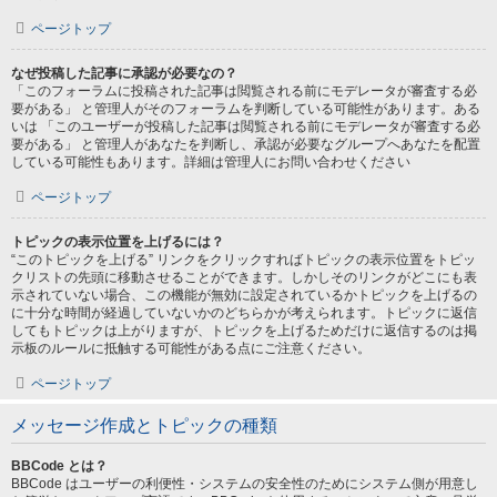
ページトップ
なぜ投稿した記事に承認が必要なの？
「このフォーラムに投稿された記事は閲覧される前にモデレータが審査する必
要がある」 と管理人がそのフォーラムを判断している可能性があります。ある
いは 「このユーザーが投稿した記事は閲覧される前にモデレータが審査する必
要がある」 と管理人があなたを判断し、承認が必要なグループへあなたを配置
している可能性もあります。詳細は管理人にお問い合わせください
ページトップ
トピックの表示位置を上げるには？
“このトピックを上げる” リンクをクリックすればトピックの表示位置をトピッ
クリストの先頭に移動させることができます。しかしそのリンクがどこにも表
示されていない場合、この機能が無効に設定されているかトピックを上げるの
に十分な時間が経過していないかのどちらかが考えられます。トピックに返信
してもトピックは上がりますが、トピックを上げるためだけに返信するのは掲
示板のルールに抵触する可能性がある点にご注意ください。
ページトップ
メッセージ作成とトピックの種類
BBCode とは？
BBCode はユーザーの利便性・システムの安全性のためにシステム側が用意し