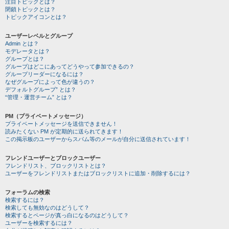
注目トピックとは？
閉鎖トピックとは？
トピックアイコンとは？
ユーザーレベルとグループ
Admin とは？
モデレータとは？
グループとは？
グループはどこにあってどうやって参加できるの？
グループリーダーになるには？
なぜグループによって色が違うの？
デフォルトグループ” とは？
“管理・運営チーム” とは？
PM（プライベートメッセージ）
プライベートメッセージを送信できません！
読みたくない PM が定期的に送られてきます！
この掲示板のユーザーからスパム等のメールが自分に送信されています！
フレンドユーザーとブロックユーザー
フレンドリスト、ブロックリストとは？
ユーザーをフレンドリストまたはブロックリストに追加・削除するには？
フォーラムの検索
検索するには？
検索しても無効なのはどうして？
検索するとページが真っ白になるのはどうして？
ユーザーを検索するには？