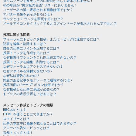
タイムゾーンを変更したのに時刻が正しく表示されません！
私の母語が “掲示板の言語” リストにありません！
ユーザー名の隣に表示される画像は何ですか？
アバター画像を表示させるには？
ランクとは？ ランクを変更するには？?
メールアイコンをクリックするとログインページが表示されるんですけど？
投稿に関する問題
フォーラムにトピックを投稿、またはトピックに返信するには？
記事を編集・削除するには？
自分の記事にサインを追加するには？
投票トピックを作成するには？
なぜ投票オプションをこれ以上追加できないの？
投票トピックを編集・削除するには？
なぜフォーラムにアクセスできないの？
なぜファイルを添付できないの？
なぜ私は警告されたの？
問題のある記事をモデレータに通報するには？
投稿画面の “セーブ” ボタンは何ですか？
なぜ投稿した記事に承認が必要なの？
トピックの表示位置を上げるには？
メッセージ作成とトピックの種類
BBCode とは？
HTML を使うことはできますか？
スマイリーとは？
記事の本文中に画像を載せることはできますか？
グローバル告知トピックとは？
告知トピックとは？