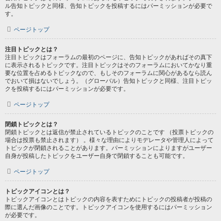
ル告知トピックと同様、告知トピックを投稿するにはパーミッションが必要で
す。
ページトップ
注目トピックとは？
注目トピックはフォーラムの最初のページに、告知トピックがあればその真下
に表示されるトピックです。注目トピックはそのフォーラムにおいてかなり重
要な位置を占めるトピックなので、もしそのフォーラムに関心があるなら読ん
でおいて損はないでしょう。（グローバル）告知トピックと同様、注目トピッ
クを投稿するにはパーミッションが必要です。
ページトップ
閉鎖トピックとは？
閉鎖トピックとは返信が禁止されているトピックのことです （投票トピックの
場合は投票も禁止されます） 。様々な理由によりモデレータや管理人によって
トピックが閉鎖されることがあります。パーミッションによりますがユーザー
自身が投稿したトピックをユーザー自身で閉鎖することも可能です。
ページトップ
トピックアイコンとは？
トピックアイコンとはトピックの内容を表すためにトピックの投稿者が投稿の
際に選んだ画像のことです。トピックアイコンを使用するにはパーミッション
が必要です。