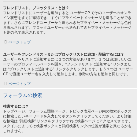
フレンドリスト、ブロックリストとは？
フレンドリストにユーザーを追加すると ユーザーCP でそのユーザーのオンラ
イン状態をすぐに確認でき、すぐにプライベートメッセージを送ることができ
ます。さらにフレンドユーザーから送られきたプライベートメッセージは色付
き表示されます。ブロックユーザーから送られてきたプライベートメッセージ
も別の色で表示されます。
ページトップ
ユーザーをフレンドリストまたはブロックリストに追加・削除するには？
ユーザーをリストに追加するには２つの方法があります。１つは追加したいユ
ーザーのプロフィールページを開き、“フレンドリストに追加する” リンクまた
は “ブロックリストに追加する” リンクをクリックします。もう１つは ユーザー
CP で直接ユーザー名を入力して追加します。削除の方法も追加と同じです。
ページトップ
フォーラムの検索
検索するには？
トップページ、フォーラム閲覧ページ、トピック表示ページ内の検索ボックス
に検索したいキーワードを入力してボタンをクリックしてください。より詳細
な検索は “詳細検索” リンクをクリックすれば検索ページにアクセスできます。
スタイルによっては検索ボックスと詳細検索リンクの位置が通常と異なるかも
しれません。