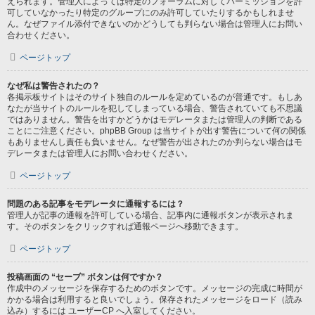
えられます。管理人によっては特定のフォーラムに対してパーミッションを許
可していなかったり特定のグループにのみ許可していたりするかもしれませ
ん。なぜファイル添付できないのかどうしても判らない場合は管理人にお問い
合わせください。
ページトップ
なぜ私は警告されたの？
各掲示板サイトはそのサイト独自のルールを定めているのが普通です。もしあ
なたが当サイトのルールを犯してしまっている場合、警告されていても不思議
ではありません。警告を出すかどうかはモデレータまたは管理人の判断である
ことにご注意ください。phpBB Group は当サイトが出す警告について何の関係
もありませんし責任も負いません。なぜ警告が出されたのか判らない場合はモ
デレータまたは管理人にお問い合わせください。
ページトップ
問題のある記事をモデレータに通報するには？
管理人が記事の通報を許可している場合、記事内に通報ボタンが表示されま
す。そのボタンをクリックすれば通報ページへ移動できます。
ページトップ
投稿画面の “セーブ” ボタンは何ですか？
作成中のメッセージを保存するためのボタンです。メッセージの完成に時間が
かかる場合は利用すると良いでしょう。保存されたメッセージをロード（読み
込み）するには ユーザーCP へ入室してください。