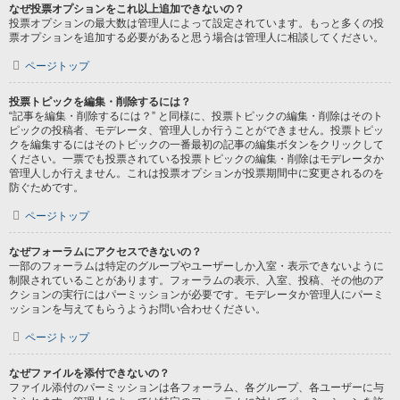
なぜ投票オプションをこれ以上追加できないの？
投票オプションの最大数は管理人によって設定されています。もっと多くの投
票オプションを追加する必要があると思う場合は管理人に相談してください。
ページトップ
投票トピックを編集・削除するには？
“記事を編集・削除するには？” と同様に、投票トピックの編集・削除はそのト
ピックの投稿者、モデレータ、管理人しか行うことができません。投票トピッ
クを編集するにはそのトピックの一番最初の記事の編集ボタンをクリックして
ください。一票でも投票されている投票トピックの編集・削除はモデレータか
管理人しか行えません。これは投票オプションが投票期間中に変更されるのを
防ぐためです。
ページトップ
なぜフォーラムにアクセスできないの？
一部のフォーラムは特定のグループやユーザーしか入室・表示できないように
制限されていることがあります。フォーラムの表示、入室、投稿、その他のア
クションの実行にはパーミッションが必要です。モデレータか管理人にパーミ
ッションを与えてもらうようお問い合わせください。
ページトップ
なぜファイルを添付できないの？
ファイル添付のパーミッションは各フォーラム、各グループ、各ユーザーに与