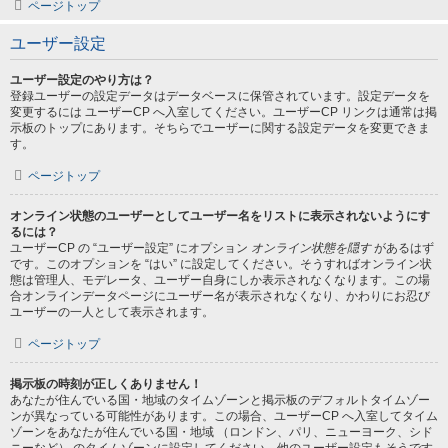
ページトップ
ユーザー設定
ユーザー設定のやり方は？
登録ユーザーの設定データはデータベースに保管されています。設定データを
変更するには ユーザーCP へ入室してください。ユーザーCP リンクは通常は掲
示板のトップにあります。そちらでユーザーに関する設定データを変更できま
す。
ページトップ
オンライン状態のユーザーとしてユーザー名をリストに表示されないようにす
るには？
ユーザーCP の “ユーザー設定” にオプション
オンライン状態を隠す
があるはず
です。このオプションを “はい” に設定してください。そうすればオンライン状
態は管理人、モデレータ、ユーザー自身にしか表示されなくなります。この場
合オンラインデータページにユーザー名が表示されなくなり、かわりにお忍び
ユーザーの一人として表示されます。
ページトップ
掲示板の時刻が正しくありません！
あなたが住んでいる国・地域のタイムゾーンと掲示板のデフォルトタイムゾー
ンが異なっている可能性があります。この場合、ユーザーCP へ入室してタイム
ゾーンをあなたが住んでいる国・地域 （ロンドン、パリ、ニューヨーク、シド