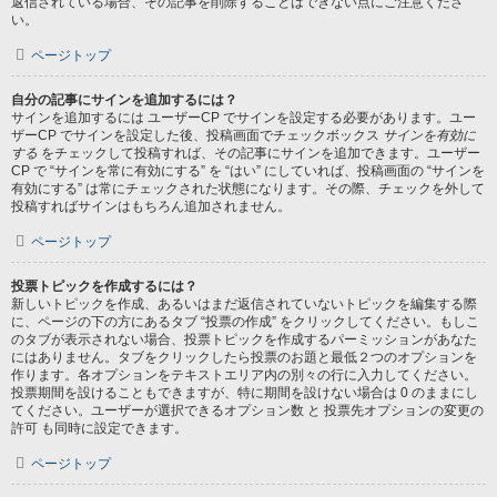
返信されている場合、その記事を削除することはできない点にご注意くださ
い。
ページトップ
自分の記事にサインを追加するには？
サインを追加するには ユーザーCP でサインを設定する必要があります。ユー
ザーCP でサインを設定した後、投稿画面でチェックボックス
サインを有効に
する
をチェックして投稿すれば、その記事にサインを追加できます。ユーザー
CP で “サインを常に有効にする” を “はい” にしていれば、投稿画面の “サインを
有効にする” は常にチェックされた状態になります。その際、チェックを外して
投稿すればサインはもちろん追加されません。
ページトップ
投票トピックを作成するには？
新しいトピックを作成、あるいはまだ返信されていないトピックを編集する際
に、ページの下の方にあるタブ “投票の作成” をクリックしてください。もしこ
のタブが表示されない場合、投票トピックを作成するパーミッションがあなた
にはありません。タブをクリックしたら投票のお題と最低２つのオプションを
作ります。各オプションをテキストエリア内の別々の行に入力してください。
投票期間を設けることもできますが、特に期間を設けない場合は 0 のままにし
てください。ユーザーが選択できるオプション数 と 投票先オプションの変更の
許可 も同時に設定できます。
ページトップ