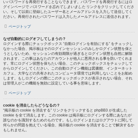
いパスワードを再発行することならできます。パスワードを再発行するにはロ
グインページで
パスワードを忘れてしまいました
リンクをクリックしてくださ
い。そして以前に登録したユーザー名とメールアドレスを入力して送信してく
ださい。再発行されたパスワードは入力したメールアドレスに送信されます。
ページトップ
なぜ自動的にログオフしてしまうの？
ログインする際にチェックボックス “自動ログインを有効にする” をチェックし
なかった場合、掲示板はそのログインセッションのみしかログイン状態を保と
うとしないため、セッションの有効期限が過ぎるとログイン状態も自然に解除
されます。この事はあなたのアカウントが他人に悪用される事を防いでくれま
す。常にログイン状態を保ちたい場合、このチェックボックスをチェックして
からログインしてください。この自動ログイン機能は図書館、インターネット
カフェ、大学などの共有されたコンピュータ環境では利用しないことをお勧め
します。もしログインの際にこのチェックボックスが表示されない場合、それ
は管理人がこの機能を無効に設定している事を意味します。
ページトップ
cookie を消去したらどうなるの？
“掲示板の cookie を消去する” リンクをクリックすると phpBB3 が生成した
cookie を全て消去します。この cookie は掲示板にログインする際にあなたが
誰なのかを識別するためのものです。もしログインまたはログアウトに関して
何らかの問題を抱えている場合、掲示板の cookie を消去することで解決するか
もしれません。