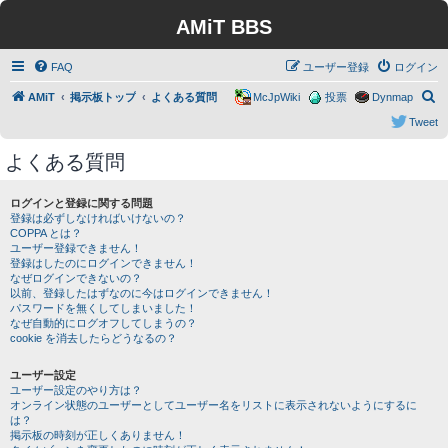
AMiT BBS
FAQ
ユーザー登録
ログイン
検
AMiT
掲示板トップ
よくある質問
McJpWiki
投票
Dynmap
索
Tweet
よくある質問
ログインと登録に関する問題
登録は必ずしなければいけないの？
COPPA とは？
ユーザー登録できません！
登録はしたのにログインできません！
なぜログインできないの？
以前、登録したはずなのに今はログインできません！
パスワードを無くしてしまいました！
なぜ自動的にログオフしてしまうの？
cookie を消去したらどうなるの？
ユーザー設定
ユーザー設定のやり方は？
オンライン状態のユーザーとしてユーザー名をリストに表示されないようにするに
は？
掲示板の時刻が正しくありません！