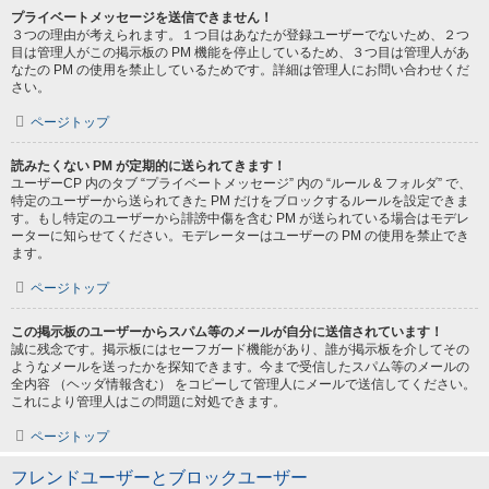
プライベートメッセージを送信できません！
３つの理由が考えられます。１つ目はあなたが登録ユーザーでないため、２つ
目は管理人がこの掲示板の PM 機能を停止しているため、３つ目は管理人があ
なたの PM の使用を禁止しているためです。詳細は管理人にお問い合わせくだ
さい。
ページトップ
読みたくない PM が定期的に送られてきます！
ユーザーCP 内のタブ “プライベートメッセージ” 内の “ルール & フォルダ” で、
特定のユーザーから送られてきた PM だけをブロックするルールを設定できま
す。もし特定のユーザーから誹謗中傷を含む PM が送られている場合はモデレ
ーターに知らせてください。モデレーターはユーザーの PM の使用を禁止でき
ます。
ページトップ
この掲示板のユーザーからスパム等のメールが自分に送信されています！
誠に残念です。掲示板にはセーフガード機能があり、誰が掲示板を介してその
ようなメールを送ったかを探知できます。今まで受信したスパム等のメールの
全内容 （ヘッダ情報含む） をコピーして管理人にメールで送信してください。
これにより管理人はこの問題に対処できます。
ページトップ
フレンドユーザーとブロックユーザー