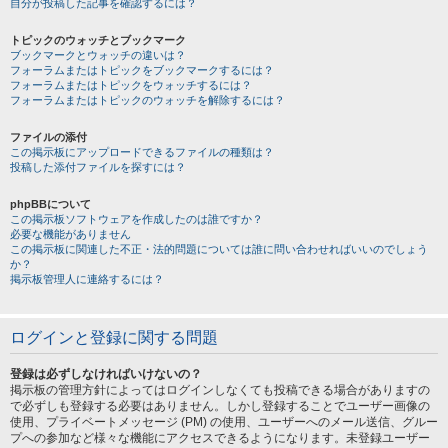
自分が投稿した記事を確認するには？
トピックのウォッチとブックマーク
ブックマークとウォッチの違いは？
フォーラムまたはトピックをブックマークするには？
フォーラムまたはトピックをウォッチするには？
フォーラムまたはトピックのウォッチを解除するには？
ファイルの添付
この掲示板にアップロードできるファイルの種類は？
投稿した添付ファイルを探すには？
phpBBについて
この掲示板ソフトウェアを作成したのは誰ですか？
必要な機能がありません
この掲示板に関連した不正・法的問題については誰に問い合わせればいいのでしょう
か？
掲示板管理人に連絡するには？
ログインと登録に関する問題
登録は必ずしなければいけないの？
掲示板の管理方針によってはログインしなくても投稿できる場合がありますの
で必ずしも登録する必要はありません。しかし登録することでユーザー画像の
使用、プライベートメッセージ (PM) の使用、ユーザーへのメール送信、グルー
プへの参加など様々な機能にアクセスできるようになります。未登録ユーザー