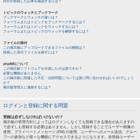
自分が投稿した記事を確認するには？
トピックのウォッチとブックマーク
ブックマークとウォッチの違いは？
フォーラムまたはトピックをブックマークするには？
フォーラムまたはトピックをウォッチするには？
フォーラムまたはトピックのウォッチを解除するには？
ファイルの添付
この掲示板にアップロードできるファイルの種類は？
投稿した添付ファイルを探すには？
phpBBについて
この掲示板ソフトウェアを作成したのは誰ですか？
必要な機能がありません
この掲示板に関連した不正・法的問題については誰に問い合わせればいいのでしょう
か？
掲示板管理人に連絡するには？
ログインと登録に関する問題
登録は必ずしなければいけないの？
掲示板の管理方針によってはログインしなくても投稿できる場合がありますの
で必ずしも登録する必要はありません。しかし登録することでユーザー画像の
使用、プライベートメッセージ (PM) の使用、ユーザーへのメール送信、グルー
プへの参加など様々な機能にアクセスできるようになります。未登録ユーザー