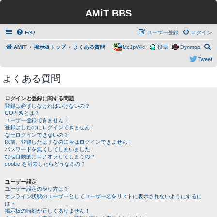
AMiT BBS
FAQ
ユーザー登録
ログイン
検
AMiT
掲示板トップ
よくある質問
McJpWiki
投票
Dynmap
索
Tweet
よくある質問
ログインと登録に関する問題
登録は必ずしなければいけないの？
COPPA とは？
ユーザー登録できません！
登録はしたのにログインできません！
なぜログインできないの？
以前、登録したはずなのに今はログインできません！
パスワードを無くしてしまいました！
なぜ自動的にログオフしてしまうの？
cookie を消去したらどうなるの？
ユーザー設定
ユーザー設定のやり方は？
オンライン状態のユーザーとしてユーザー名をリストに表示されないようにするに
は？
掲示板の時刻が正しくありません！