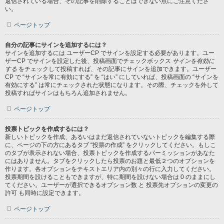
返信されている場合、その記事を削除することはできない点にご注意くださ
い。
ページトップ
自分の記事にサインを追加するには？
サインを追加するには ユーザーCP でサインを設定する必要があります。ユー
ザーCP でサインを設定した後、投稿画面でチェックボックス
サインを有効に
する
をチェックして投稿すれば、その記事にサインを追加できます。ユーザー
CP で “サインを常に有効にする” を “はい” にしていれば、投稿画面の “サインを
有効にする” は常にチェックされた状態になります。その際、チェックを外して
投稿すればサインはもちろん追加されません。
ページトップ
投票トピックを作成するには？
新しいトピックを作成、あるいはまだ返信されていないトピックを編集する際
に、ページの下の方にあるタブ “投票の作成” をクリックしてください。もしこ
のタブが表示されない場合、投票トピックを作成するパーミッションがあなた
にはありません。タブをクリックしたら投票のお題と最低２つのオプションを
作ります。各オプションをテキストエリア内の別々の行に入力してください。
投票期間を設けることもできますが、特に期間を設けない場合は 0 のままにし
てください。ユーザーが選択できるオプション数 と 投票先オプションの変更の
許可 も同時に設定できます。
ページトップ