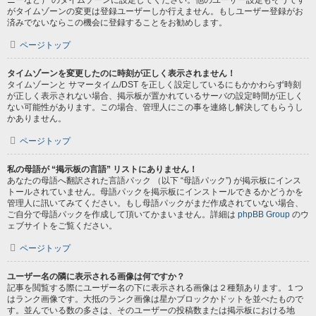
ニーなど） のタイムゾーンに設定してください。他のユーザー設定もそうです
がタイムゾーンの変更は登録ユーザーしか行えません。もしユーザー登録がお
済みでないならこの機会に登録することをお勧めします。
ページトップ
タイムゾーンを変更したのに時刻が正しく表示されません！
タイムゾーンと サマータイム/DST を正しく設定しているにもかかわらず時刻
が正しく表示されない場合、掲示板が置かれているサーバの設定時間が正しく
ない可能性があります。この場合、管理人にこの事を連絡し解決してもらうし
かありません。
ページトップ
私の母語が “掲示板の言語” リストにありません！
あなたの母語へ翻訳された言語パック （以下 “母語パック”) が掲示板にインス
トールされていません。母語パックを掲示板にインストールできるかどうかを
管理人に訊いてみてください。もし母語パックがまだ作成されていない場合、
ご自分で母語パックを作成して頂いてかまいません。詳細は
phpBB Group
のウ
ェブサイトをご覧ください。
ページトップ
ユーザー名の隣に表示される画像は何ですか？
記事を閲覧する際にユーザー名の下に表示される画像は２種類あります。１つ
はランク画像です。大抵のランク画像は星かブロックかドットを並べたもので
す。並んでいる数の多さは、そのユーザーの投稿数または掲示板における地