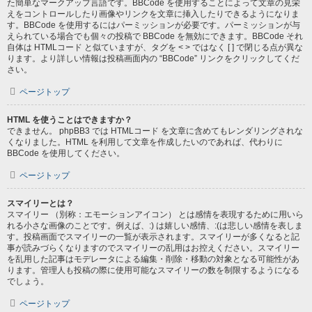
た簡単なマークアップ言語です。BBCode を使用することによって文章の見栄
えをコントロールしたり画像やリンクを文章に挿入したりできるようになりま
す。BBCode を使用するにはパーミッションが必要です。パーミッションが与
えられている場合でも個々の投稿で BBCode を無効にできます。BBCode それ
自体は HTMLコード と似ていますが、タグを < > ではなく [ ] で閉じる点が異な
ります。より詳しい情報は投稿画面内の “BBCode” リンクをクリックしてくだ
さい。
ページトップ
HTML を使うことはできますか？
できません。 phpBB3 では HTMLコード を文章に含めてもレンダリングされな
くなりました。HTML を利用して文章を作成したいのであれば、代わりに
BBCode を使用してください。
ページトップ
スマイリーとは？
スマイリー （別称：エモーションアイコン） とは感情を表現するために用いら
れる小さな画像のことです。例えば、:) は嬉しい感情、:(は悲しい感情を表しま
す。投稿画面でスマイリーの一覧が表示されます。スマイリーが多くなると記
事が読みづらくなりますのでスマイリーの乱用はお控えください。スマイリー
を乱用した記事はモデレータによる編集・削除・移動の対象となる可能性があ
ります。管理人も投稿の際に使用可能なスマイリーの数を制限するようになる
でしょう。
ページトップ