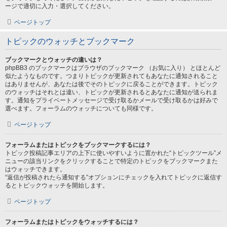
ージで適切に入力・選択してください。
ページトップ
トピックのウォッチとブックマーク
ブックマークとウォッチの違いは？
phpBB3 のブックマークはブラウザのブックマーク （お気に入り） とほとんど
似たようなものです。つまりトピックが更新されてもあなたに通知されること
はありませんが、あなたは後でそのトピックに戻ることができます。トピック
のウォッチはそれとは違い、トピックが更新されるとあなたに通知が送られま
す。通知をプライベートメッセージで受け取るかメールで受け取るかは好みで
選べます。フォーラムのウォッチについても同様です。
ページトップ
フォーラムまたはトピックをブックマークするには？
トピック投稿記事エリアの上下に使いやすいように置かれた“トピックツール”メ
ニューの該当リンクをクリックすることで特定のトピックをブックマークまた
はウォッチできます。
“返信が投稿されたら通知する”オプションにチェックを入れてトピックに返信す
るとトピックウォッチを開始します。
ページトップ
フォーラムまたはトピックをウォッチするには？