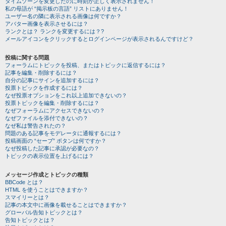
タイムゾーンを変更したのに時刻が正しく表示されません！
私の母語が “掲示板の言語” リストにありません！
ユーザー名の隣に表示される画像は何ですか？
アバター画像を表示させるには？
ランクとは？ ランクを変更するには？?
メールアイコンをクリックするとログインページが表示されるんですけど？
投稿に関する問題
フォーラムにトピックを投稿、またはトピックに返信するには？
記事を編集・削除するには？
自分の記事にサインを追加するには？
投票トピックを作成するには？
なぜ投票オプションをこれ以上追加できないの？
投票トピックを編集・削除するには？
なぜフォーラムにアクセスできないの？
なぜファイルを添付できないの？
なぜ私は警告されたの？
問題のある記事をモデレータに通報するには？
投稿画面の “セーブ” ボタンは何ですか？
なぜ投稿した記事に承認が必要なの？
トピックの表示位置を上げるには？
メッセージ作成とトピックの種類
BBCode とは？
HTML を使うことはできますか？
スマイリーとは？
記事の本文中に画像を載せることはできますか？
グローバル告知トピックとは？
告知トピックとは？