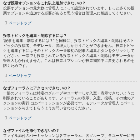
なぜ投票オプションをこれ以上追加できないの？
投票オプションの最大数は管理人によって設定されています。もっと多くの投
票オプションを追加する必要があると思う場合は管理人に相談してください。
ページトップ
投票トピックを編集・削除するには？
“記事を編集・削除するには？” と同様に、投票トピックの編集・削除はそのト
ピックの投稿者、モデレータ、管理人しか行うことができません。投票トピッ
クを編集するにはそのトピックの一番最初の記事の編集ボタンをクリックして
ください。一票でも投票されている投票トピックの編集・削除はモデレータか
管理人しか行えません。これは投票オプションが投票期間中に変更されるのを
防ぐためです。
ページトップ
なぜフォーラムにアクセスできないの？
一部のフォーラムは特定のグループやユーザーしか入室・表示できないように
制限されていることがあります。フォーラムの表示、入室、投稿、その他のア
クションの実行にはパーミッションが必要です。モデレータか管理人にパーミ
ッションを与えてもらうようお問い合わせください。
ページトップ
なぜファイルを添付できないの？
ファイル添付のパーミッションは各フォーラム、各グループ、各ユーザーに与