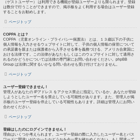
（ゲストユーザー） は利用できる機能が登録ユーザーよりも限られます。登録
は数分で行うことができますので、掲示板をよく利用する場合はユーザー登録
することをお勧めします。
ページトップ
COPPA とは？
COPPA （児童オンライン・プライバシー保護法） とは、１３歳以下の子供に
個人情報を入力させるウェブサイトに対して、子供の個人情報の保管について
の承諾書を親または保護者から入手させる事を義務づける、アメリカ合衆国に
おける法律です。この法律があなたもしくはこのウェブサイトに対して適用さ
れるのかどうかについては法律の専門家にお問い合わせください。phpBB
Group は法律に関するいかなる問い合わせも受け付けておりません。
ページトップ
ユーザー登録できません！
管理人があなたの IPアドレス をアクセス禁止に指定しているか、あなたが登録
しようとしたユーザー名を禁止している可能性があります。また、管理人が掲
示板のユーザー登録を停止している可能性もあります。詳細は管理人にお問い
合わせください。
ページトップ
登録はしたのにログインできません！
理由はいくつか考えられます。ユーザー登録の際に入力したユーザー名とパス
ワードに間違いがなかったかどうかを今一度お確かめください。もし間違って