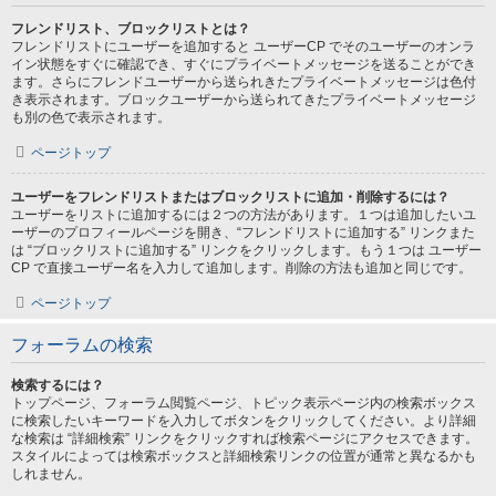
フレンドリスト、ブロックリストとは？
フレンドリストにユーザーを追加すると ユーザーCP でそのユーザーのオンラ
イン状態をすぐに確認でき、すぐにプライベートメッセージを送ることができ
ます。さらにフレンドユーザーから送られきたプライベートメッセージは色付
き表示されます。ブロックユーザーから送られてきたプライベートメッセージ
も別の色で表示されます。
ページトップ
ユーザーをフレンドリストまたはブロックリストに追加・削除するには？
ユーザーをリストに追加するには２つの方法があります。１つは追加したいユ
ーザーのプロフィールページを開き、“フレンドリストに追加する” リンクまた
は “ブロックリストに追加する” リンクをクリックします。もう１つは ユーザー
CP で直接ユーザー名を入力して追加します。削除の方法も追加と同じです。
ページトップ
フォーラムの検索
検索するには？
トップページ、フォーラム閲覧ページ、トピック表示ページ内の検索ボックス
に検索したいキーワードを入力してボタンをクリックしてください。より詳細
な検索は “詳細検索” リンクをクリックすれば検索ページにアクセスできます。
スタイルによっては検索ボックスと詳細検索リンクの位置が通常と異なるかも
しれません。