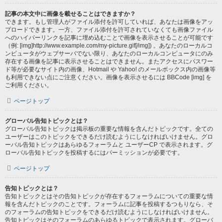
記事の本文中に画像を載せることはできますか？
できます。もし管理人がファイル添付を許可していれば、あなたは画像をアッ
プロードできます。一方、ファイル添付を許可されていなくても画像ファイル
へのハイパーリンクを記事に埋め込むことで画像を表示させることが可能です
（例: [img]http://www.example.com/my-picture.gif[/img]) 。あなたのローカルコ
ンピュータがウェブサーバでない限り、あなたのローカルコンピュータにのみ
存在する画像を記事に表示させることはできません。またアクセスにパスワー
ド等が必要なサイト内の画像、Hotmail や Yahoo! のメールボックス内の画像等
も利用できない点にご注意ください。画像を表示させるには BBCode [img] を
ご利用ください。
ページトップ
グローバル告知トピックとは？
グローバル告知トピックは掲示板の重要な情報を含んだトピックです。全ての
ユーザーはこのトピックをできるだけ読むようにしなければいけません。グロ
ーバル告知トピックはあらゆるフォーラムと ユーザーCP で表示されます。グ
ローバル告知トピックを投稿するにはパーミッションが必要です。
ページトップ
告知トピックとは？
告知トピックとはその告知トピックが存在するフォーラムについての重要な情
報を含んだトピックのことです。フォーラムに記事を投稿するつもりなら、そ
のフォーラムの告知トピックをできるだけ読むようにしなければいけません。
告知トピックはそのフォーラムのあらゆるトピックで表示されます。グローバ