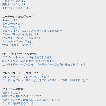
注目トピックとは？
閉鎖トピックとは？
トピックアイコンとは？
ユーザーレベルとグループ
Admin とは？
モデレータとは？
グループとは？
グループはどこにあってどうやって参加できるの？
グループリーダーになるには？
なぜグループによって色が違うの？
デフォルトグループ” とは？
“管理・運営チーム” とは？
PM（プライベートメッセージ）
プライベートメッセージを送信できません！
読みたくない PM が定期的に送られてきます！
この掲示板のユーザーからスパム等のメールが自分に送信されています！
フレンドユーザーとブロックユーザー
フレンドリスト、ブロックリストとは？
ユーザーをフレンドリストまたはブロックリストに追加・削除するには？
フォーラムの検索
検索するには？
検索しても無効なのはどうして？
検索するとページが真っ白になるのはどうして？
ユーザーを検索するには？