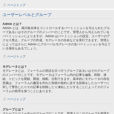
ページトップ
ユーザーレベルとグループ
Admin とは？
Admin とは、掲示板全体をコントロールするパーミッションを与えられたグル
ープあるいはそのグループのメンバーのことです。管理人から与えられている
パーミッションによりますが、Admin はパーミッションの設定、ユーザーのア
クセス禁止、グループの作成、モデレータの任命などを実行できます。管理人
によってはさらに Admin にグローバルモデレータの全パーミッションを与えて
いる場合もあるでしょう。
ページトップ
モデレータとは？
モデレータとは、フォーラムの世話を日々行うグループあるいはそのグループ
のメンバーのことです。モデレータはフォーラム内の記事を編集、削除、凍
結、トピックを閉鎖、開放、移動、分割できます。基本的にモデレータの存在
意義は、フォーラムの趣旨を外れた投稿や規約に反する投稿をしたユーザーに
対して警告したりその記事を削除したり凍結したりすることによってそのフォ
ーラムの秩序を保つことにあります。
ページトップ
グループとは？
グループとはユーザーのグループのことです。管理人はこのグループを管理す