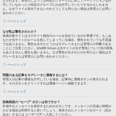
えられます。管理人によっては特定のフォーラムに対してパーミッションを許
可していなかったり特定のグループにのみ許可していたりするかもしれませ
ん。なぜファイル添付できないのかどうしても判らない場合は管理人にお問い
合わせください。
ページトップ
なぜ私は警告されたの？
各掲示板サイトはそのサイト独自のルールを定めているのが普通です。もしあ
なたが当サイトのルールを犯してしまっている場合、警告されていても不思議
ではありません。警告を出すかどうかはモデレータまたは管理人の判断である
ことにご注意ください。phpBB Group は当サイトが出す警告について何の関係
もありませんし責任も負いません。なぜ警告が出されたのか判らない場合はモ
デレータまたは管理人にお問い合わせください。
ページトップ
問題のある記事をモデレータに通報するには？
管理人が記事の通報を許可している場合、記事内に通報ボタンが表示されま
す。そのボタンをクリックすれば通報ページへ移動できます。
ページトップ
投稿画面の “セーブ” ボタンは何ですか？
作成中のメッセージを保存するためのボタンです。メッセージの完成に時間が
かかる場合は利用すると良いでしょう。保存されたメッセージをロード（読み
込み）するには ユーザーCP へ入室してください。