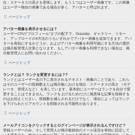
位・ステータスの高さを意味します。もう１つはユーザー画像です。この画像
はユーザー独自の画像である場合が多く、アバターと呼ばれます。
ページトップ
アバター画像を表示させるには？
ユーザーCPの“プロフィール”タブの配下で、Gravatar、ギャラリー、リモー
ト、アップロードの4方法のうちいずれかでアバター画像を追加できます。アバ
ターを有効にするかどうか、およびアバター画像を利用可能にする方法の選択
は掲示板管理人次第となります。もしアバター画像を利用できない場合は、掲
示板管理人にお問い合わせください。
ページトップ
ランクとは？ ランクを変更するには？?
ランクとはユーザー名の下に表示されるテキスト・画像のことであり、これら
はそのユーザーの投稿数または掲示板における地位・ステータスの高さ （モデ
レータ、管理人など） を表しています。基本的にユーザーはランクを自分で変
更することはできません。ランクを上げるためだけに無意味な記事を投稿する
のはお控えください。投稿数を減らされるだけでなく、場合によってはランク
を下げられたりアカウントを削除される可能性があります。
ページトップ
メールアイコンをクリックするとログインページが表示されるんですけど？
登録ユーザーのみ、そして管理人が掲示板経由のメール送信を有効に設定して