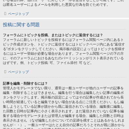
いる場合のみ、他のユーザーに対してメールを送信することが可能です。これ
は匿名ユーザーによるメールを利用した悪質な行為を防ぐためです。
ページトップ
投稿に関する問題
フォーラムにトピックを投稿、またはトピックに返信するには？
フォーラムに新しいトピックを投稿するにはフォーラム閲覧ページ内にあるト
ピック作成ボタンを、トピックに返信するにはトピックページ内にある“返信す
る”ボタンをクリックしてください。掲示板の設定によってはトピックを投稿す
るにはユーザー登録が必要な場合があります。フォーラム閲覧ページの下の方
に、そのフォーラムにおけるあなたのパーミッションがリスト表示されている
はずです。例、トピック投稿: 可、ファイル添付: 可 など。
ページトップ
記事を編集・削除するには？
管理人かモデレータでない限り、通常は一般ユーザーが他のユーザーの記事を
編集・削除することはできません。編集を行う場合は編集したい記事の編集ボ
タンをクリックします。掲示板の設定によってはその記事が作成されてから長
い時間が経過していると編集できない場合がある点にご注意ください。もし編
集しようとしている記事が誰かから既に返信されている場合、編集後に編集し
た回数と日時が記事内に小さく表示されます。まだ返信されていない記事を編
集する場合やモデレータまたは管理人が編集する場合、編集した回数と日時は
表示されません （なぜ編集したかについての足跡を残すことはあるかもしれま
せんが・・） 。一般ユーザーはたとえ自分の記事だろうとそれが既に誰かから