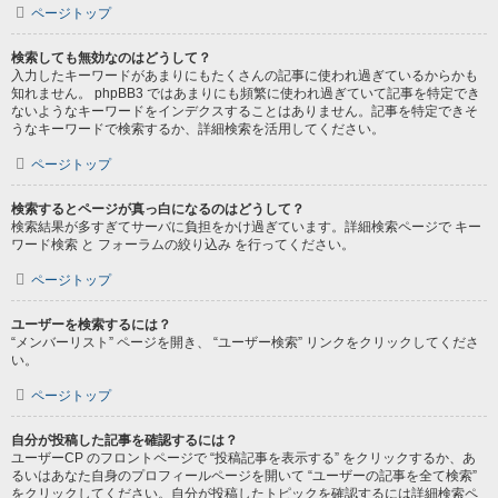
ページトップ
検索しても無効なのはどうして？
入力したキーワードがあまりにもたくさんの記事に使われ過ぎているからかも
知れません。 phpBB3 ではあまりにも頻繁に使われ過ぎていて記事を特定でき
ないようなキーワードをインデクスすることはありません。記事を特定できそ
うなキーワードで検索するか、詳細検索を活用してください。
ページトップ
検索するとページが真っ白になるのはどうして？
検索結果が多すぎてサーバに負担をかけ過ぎています。詳細検索ページで キー
ワード検索 と フォーラムの絞り込み を行ってください。
ページトップ
ユーザーを検索するには？
“メンバーリスト” ページを開き、 “ユーザー検索” リンクをクリックしてくださ
い。
ページトップ
自分が投稿した記事を確認するには？
ユーザーCP のフロントページで “投稿記事を表示する” をクリックするか、あ
るいはあなた自身のプロフィールページを開いて “ユーザーの記事を全て検索”
をクリックしてください。自分が投稿したトピックを確認するには詳細検索ペ