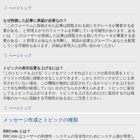
ページトップ
なぜ投稿した記事に承認が必要なの？
「このフォーラムに投稿された記事は閲覧される前にモデレータが審査する必
要がある」 と管理人がそのフォーラムを判断している可能性があります。ある
いは 「このユーザーが投稿した記事は閲覧される前にモデレータが審査する必
要がある」 と管理人があなたを判断し、承認が必要なグループへあなたを配置
している可能性もあります。詳細は管理人にお問い合わせください
ページトップ
トピックの表示位置を上げるには？
“このトピックを上げる” リンクをクリックすればトピックの表示位置をトピッ
クリストの先頭に移動させることができます。しかしそのリンクがどこにも表
示されていない場合、この機能が無効に設定されているかトピックを上げるの
に十分な時間が経過していないかのどちらかが考えられます。トピックに返信
してもトピックは上がりますが、トピックを上げるためだけに返信するのは掲
示板のルールに抵触する可能性がある点にご注意ください。
ページトップ
メッセージ作成とトピックの種類
BBCode とは？
BBCode はユーザーの利便性・システムの安全性のためにシステム側が用意し