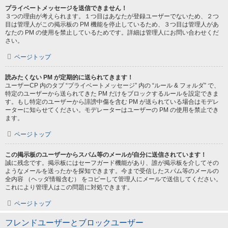
プライベートメッセージを送信できません！
３つの理由が考えられます。１つ目はあなたが登録ユーザーでないため、２つ
目は管理人がこの掲示板の PM 機能を停止しているため、３つ目は管理人があ
なたの PM の使用を禁止しているためです。詳細は管理人にお問い合わせくだ
さい。
ページトップ
読みたくない PM が定期的に送られてきます！
ユーザーCP 内のタブ “プライベートメッセージ” 内の “ルール & フォルダ” で、
特定のユーザーから送られてきた PM だけをブロックするルールを設定できま
す。もし特定のユーザーから誹謗中傷を含む PM が送られている場合はモデレ
ーターに知らせてください。モデレーターはユーザーの PM の使用を禁止でき
ます。
ページトップ
この掲示板のユーザーからスパム等のメールが自分に送信されています！
誠に残念です。掲示板にはセーフガード機能があり、誰が掲示板を介してその
ようなメールを送ったかを探知できます。今まで受信したスパム等のメールの
全内容 （ヘッダ情報含む） をコピーして管理人にメールで送信してください。
これにより管理人はこの問題に対処できます。
ページトップ
フレンドユーザーとブロックユーザー