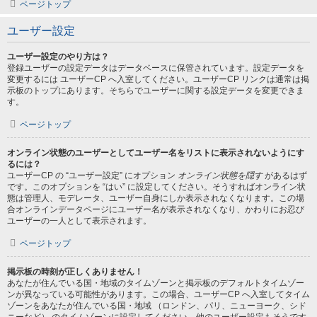
ページトップ
ユーザー設定
ユーザー設定のやり方は？
登録ユーザーの設定データはデータベースに保管されています。設定データを
変更するには ユーザーCP へ入室してください。ユーザーCP リンクは通常は掲
示板のトップにあります。そちらでユーザーに関する設定データを変更できま
す。
ページトップ
オンライン状態のユーザーとしてユーザー名をリストに表示されないようにす
るには？
ユーザーCP の “ユーザー設定” にオプション
オンライン状態を隠す
があるはず
です。このオプションを “はい” に設定してください。そうすればオンライン状
態は管理人、モデレータ、ユーザー自身にしか表示されなくなります。この場
合オンラインデータページにユーザー名が表示されなくなり、かわりにお忍び
ユーザーの一人として表示されます。
ページトップ
掲示板の時刻が正しくありません！
あなたが住んでいる国・地域のタイムゾーンと掲示板のデフォルトタイムゾー
ンが異なっている可能性があります。この場合、ユーザーCP へ入室してタイム
ゾーンをあなたが住んでいる国・地域 （ロンドン、パリ、ニューヨーク、シド