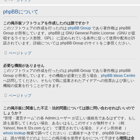
ページトップ
phpBBについて
この掲示板ソフトウェアを作成したのは誰ですか？
このソフトウェアの作成を行ったのは
phpBB Group
であり著作権は phpBB
Group が所有しています。phpBB は GNU General Public License（GNU が提
唱するライセンス形態、GPL） に定められている条件に従って使用や配布が許
諾されています。詳細については phpBB Group のサイトをご参照ください。
ページトップ
必要な機能がありません
このソフトウェアの作成を行ったのは phpBB Group であり著作権は phpBB
Group が所有しています。その機能が必要だと思う場合、
phpBB Ideas Centre
へ訪問してください。そちらで既に提案されたアイデアへの投票および新しい
機能の提案を行うことができます。
ページトップ
この掲示板に関連した不正・法的問題については誰に問い合わせればいいので
しょうか？
“管理・運営チーム” の各 Adminユーザー が正しい連絡先であるはずです。もし
誰も返答してくれない場合、あるいはもしこのサイトが無料サイト （例:
Yahoo!, free.fr, f2s.com など） で運営されている場合、ドメイン所持者 （
whois lookup
検索で調べてください） に連絡すべきです。phpBB Group に
は、誰が何処でどのようにこの掲示板を使用するかについて干渉する
権限は全