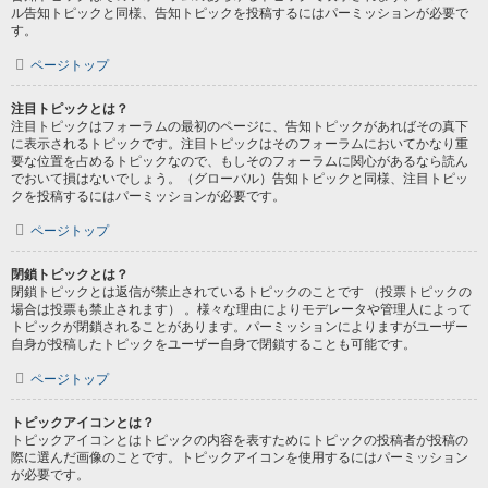
ル告知トピックと同様、告知トピックを投稿するにはパーミッションが必要で
す。
ページトップ
注目トピックとは？
注目トピックはフォーラムの最初のページに、告知トピックがあればその真下
に表示されるトピックです。注目トピックはそのフォーラムにおいてかなり重
要な位置を占めるトピックなので、もしそのフォーラムに関心があるなら読ん
でおいて損はないでしょう。（グローバル）告知トピックと同様、注目トピッ
クを投稿するにはパーミッションが必要です。
ページトップ
閉鎖トピックとは？
閉鎖トピックとは返信が禁止されているトピックのことです （投票トピックの
場合は投票も禁止されます） 。様々な理由によりモデレータや管理人によって
トピックが閉鎖されることがあります。パーミッションによりますがユーザー
自身が投稿したトピックをユーザー自身で閉鎖することも可能です。
ページトップ
トピックアイコンとは？
トピックアイコンとはトピックの内容を表すためにトピックの投稿者が投稿の
際に選んだ画像のことです。トピックアイコンを使用するにはパーミッション
が必要です。