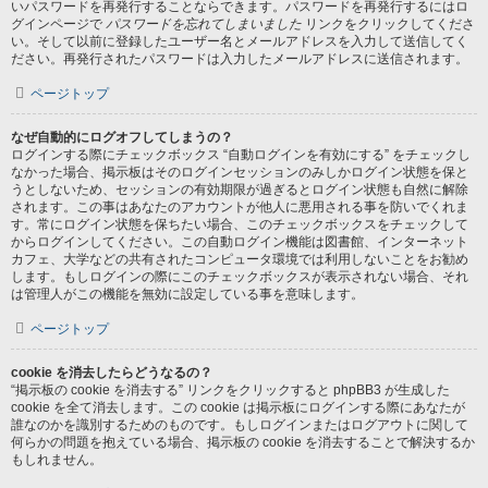
いパスワードを再発行することならできます。パスワードを再発行するにはロ
グインページで
パスワードを忘れてしまいました
リンクをクリックしてくださ
い。そして以前に登録したユーザー名とメールアドレスを入力して送信してく
ださい。再発行されたパスワードは入力したメールアドレスに送信されます。
ページトップ
なぜ自動的にログオフしてしまうの？
ログインする際にチェックボックス “自動ログインを有効にする” をチェックし
なかった場合、掲示板はそのログインセッションのみしかログイン状態を保と
うとしないため、セッションの有効期限が過ぎるとログイン状態も自然に解除
されます。この事はあなたのアカウントが他人に悪用される事を防いでくれま
す。常にログイン状態を保ちたい場合、このチェックボックスをチェックして
からログインしてください。この自動ログイン機能は図書館、インターネット
カフェ、大学などの共有されたコンピュータ環境では利用しないことをお勧め
します。もしログインの際にこのチェックボックスが表示されない場合、それ
は管理人がこの機能を無効に設定している事を意味します。
ページトップ
cookie を消去したらどうなるの？
“掲示板の cookie を消去する” リンクをクリックすると phpBB3 が生成した
cookie を全て消去します。この cookie は掲示板にログインする際にあなたが
誰なのかを識別するためのものです。もしログインまたはログアウトに関して
何らかの問題を抱えている場合、掲示板の cookie を消去することで解決するか
もしれません。