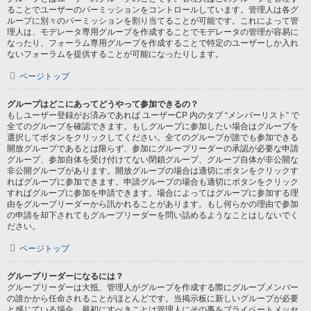
ることでユーザーのパーミッションをコントロールしています。管理人は各グ
ループに別々のパーミッションを割り当てることが可能です。これによって管
理人は、モデレータ専用グループを作成することでモデレータの管理が容易に
なったり、フォーラム専用グループを作成することで特定のユーザーしか入れ
ないフォーラムを提供することが可能になったりします。
ページトップ
グループはどこにあってどうやって参加できるの？
もしユーザー登録がお済みであれば ユーザーCP 内のタブ “メンバーリスト” で
全てのグループを確認できます。もしグループに参加したい場合はグループを
選択してボタンをクリックしてください。全てのグループが誰でも参加できる
開放グループであるとは限らず、参加にグループリーダーの承認が必要な申請
グループ、参加自体を受け付けてない閉鎖グループ、グループ自体が非公開な
非公開グループがあります。開放グループの場合は適切にボタンをクリックす
ればグループに参加できます。申請グループの場合も適切にボタンをクリック
すればグループに参加を申請できます。場合によってはグループに参加する理
由をグループリーダーから訊かれることがあります。もし何らかの理由で参加
の申請を却下されてもグループリーダーを問い詰めるようなことはしないでく
ださい。
ページトップ
グループリーダーになるには？
グループリーダーは大抵、管理人がグループを作成する際にグループメンバー
の誰かから任命されることがほとんどです。当掲示板に新しいグループが必要
と感じている場合、最初にすべきことは管理人にその事をプライベートメッセ