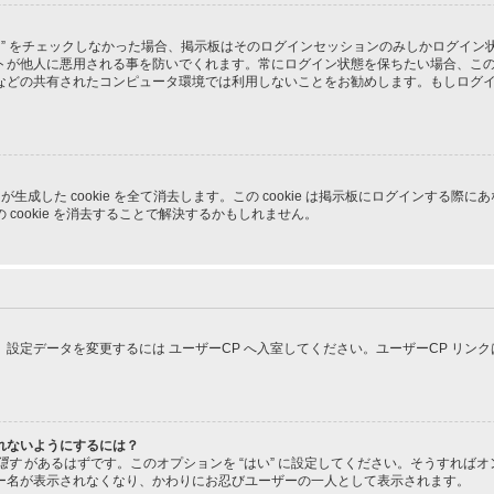
る” をチェックしなかった場合、掲示板はそのログインセッションのみしかログイ
トが他人に悪用される事を防いでくれます。常にログイン状態を保ちたい場合、こ
などの共有されたコンピュータ環境では利用しないことをお勧めします。もしログ
pBB3 が生成した cookie を全て消去します。この cookie は掲示板にログイ
cookie を消去することで解決するかもしれません。
設定データを変更するには ユーザーCP へ入室してください。ユーザーCP リン
れないようにするには？
隠す
があるはずです。このオプションを “はい” に設定してください。そうすれば
ー名が表示されなくなり、かわりにお忍びユーザーの一人として表示されます。