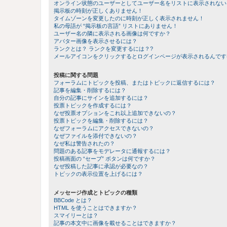
オンライン状態のユーザーとしてユーザー名をリストに表示されない
掲示板の時刻が正しくありません！
タイムゾーンを変更したのに時刻が正しく表示されません！
私の母語が “掲示板の言語” リストにありません！
ユーザー名の隣に表示される画像は何ですか？
アバター画像を表示させるには？
ランクとは？ ランクを変更するには？?
メールアイコンをクリックするとログインページが表示されるんです
投稿に関する問題
フォーラムにトピックを投稿、またはトピックに返信するには？
記事を編集・削除するには？
自分の記事にサインを追加するには？
投票トピックを作成するには？
なぜ投票オプションをこれ以上追加できないの？
投票トピックを編集・削除するには？
なぜフォーラムにアクセスできないの？
なぜファイルを添付できないの？
なぜ私は警告されたの？
問題のある記事をモデレータに通報するには？
投稿画面の “セーブ” ボタンは何ですか？
なぜ投稿した記事に承認が必要なの？
トピックの表示位置を上げるには？
メッセージ作成とトピックの種類
BBCode とは？
HTML を使うことはできますか？
スマイリーとは？
記事の本文中に画像を載せることはできますか？