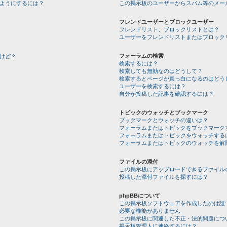
ようにするには？
この掲示板のユーザーからスパム等のメー
フレンドユーザーとブロックユーザー
フレンドリスト、ブロックリストとは？
ユーザーをフレンドリストまたはブロック
フォーラムの検索
けど？
検索するには？
検索しても無効なのはどうして？
検索するとページが真っ白になるのはどう
ユーザーを検索するには？
自分が投稿した記事を確認するには？
トピックのウォッチとブックマーク
ブックマークとウォッチの違いは？
フォーラムまたはトピックをブックマーク
フォーラムまたはトピックをウォッチする
フォーラムまたはトピックのウォッチを解
ファイルの添付
この掲示板にアップロードできるファイル
投稿した添付ファイルを探すには？
phpBBについて
この掲示板ソフトウェアを作成したのは誰
必要な機能がありません
この掲示板に関連した不正・法的問題につ
掲示板管理人に連絡するには？