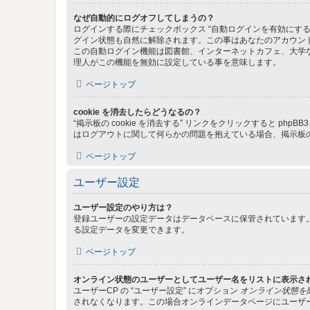
なぜ自動的にログオフしてしまうの？
ログインする際にチェックボックス “自動ログインを有効にす
グイン状態も自然に解除されます。この事はあなたのアカウン
この自動ログイン機能は図書館、インターネットカフェ、大学
理人がこの機能を無効に設定している事を意味します。
ページトップ
cookie を消去したらどうなるの？
“掲示板の cookie を消去する” リンクをクリックすると ph
はログアウトに関して何らかの問題を抱えている場合、掲示板の 
ページトップ
ユーザー設定
ユーザー設定のやり方は？
登録ユーザーの設定データはデータベースに保管されています。
る設定データを変更できます。
ページトップ
オンライン状態のユーザーとしてユーザー名をリストに表示さ
ユーザーCP の “ユーザー設定” にオプション
オンライン状態を
されなくなります。この場合オンラインデータページにユーザ