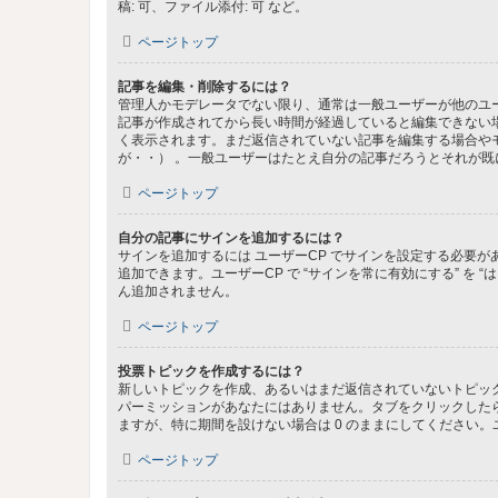
稿: 可、ファイル添付: 可 など。
ページトップ
記事を編集・削除するには？
管理人かモデレータでない限り、通常は一般ユーザーが他のユ
記事が作成されてから長い時間が経過していると編集できない
く表示されます。まだ返信されていない記事を編集する場合や
が・・） 。一般ユーザーはたとえ自分の記事だろうとそれが
ページトップ
自分の記事にサインを追加するには？
サインを追加するには ユーザーCP でサインを設定する必要
追加できます。ユーザーCP で “サインを常に有効にする” を
ん追加されません。
ページトップ
投票トピックを作成するには？
新しいトピックを作成、あるいはまだ返信されていないトピック
パーミッションがあなたにはありません。タブをクリックした
ますが、特に期間を設けない場合は 0 のままにしてください。
ページトップ