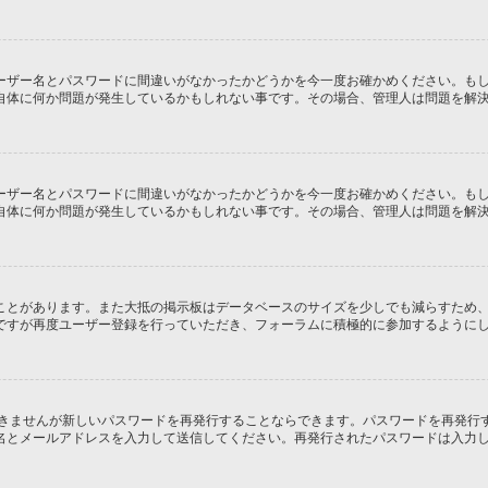
ーザー名とパスワードに間違いがなかったかどうかを今一度お確かめください。も
自体に何か問題が発生しているかもしれない事です。その場合、管理人は問題を解
ーザー名とパスワードに間違いがなかったかどうかを今一度お確かめください。も
自体に何か問題が発生しているかもしれない事です。その場合、管理人は問題を解
ことがあります。また大抵の掲示板はデータベースのサイズを少しでも減らすため
ですが再度ユーザー登録を行っていただき、フォーラムに積極的に参加するように
できませんが新しいパスワードを再発行することならできます。パスワードを再発行
名とメールアドレスを入力して送信してください。再発行されたパスワードは入力