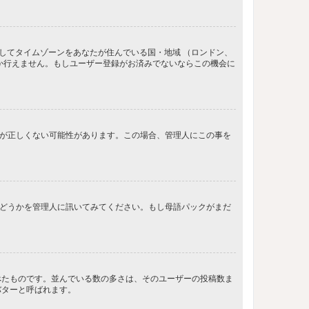
してタイムゾーンをあなたが住んでいる国・地域 （ロンドン、
か行えません。もしユーザー登録がお済みでないならこの機会に
間が正しくない可能性があります。この場合、管理人にこの事を
るかどうかを管理人に訊いてみてください。もし母語パックがまだ
べたものです。並んでいる数の多さは、そのユーザーの投稿数ま
バターと呼ばれます。