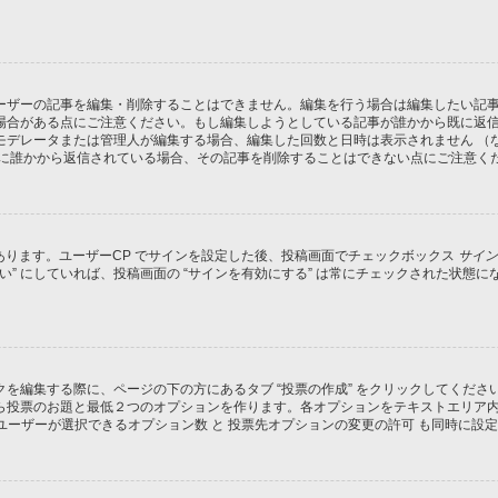
ーザーの記事を編集・削除することはできません。編集を行う場合は編集したい記
場合がある点にご注意ください。もし編集しようとしている記事が誰かから既に返
モデレータまたは管理人が編集する場合、編集した回数と日時は表示されません （
既に誰かから返信されている場合、その記事を削除することはできない点にご注意く
があります。ユーザーCP でサインを設定した後、投稿画面でチェックボックス
サイン
 “はい” にしていれば、投稿画面の “サインを有効にする” は常にチェックされた
を編集する際に、ページの下の方にあるタブ “投票の作成” をクリックしてくだ
ら投票のお題と最低２つのオプションを作ります。各オプションをテキストエリア
ユーザーが選択できるオプション数 と 投票先オプションの変更の許可 も同時に設