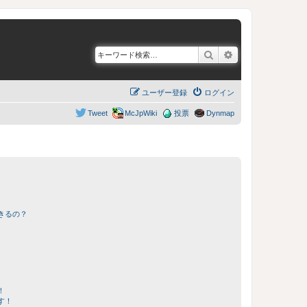
検索
詳細検索
ユーザー登録
ログイン
Tweet
McJpWiki
投票
Dynmap
きるの？
！
す！