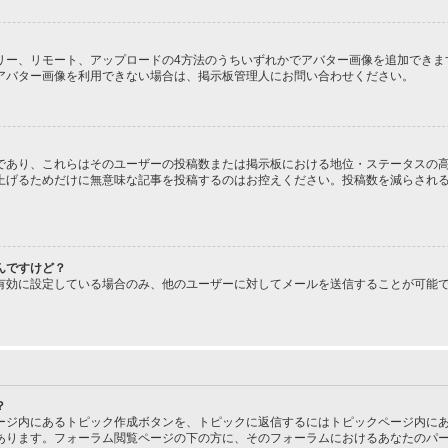
、ギャラリー、リモート、アップロードの4方法のうちいずれかでアバター画像を追加で
アバター画像を利用できない場合は、掲示板管理人にお問い合わせください。
であり、これらはそのユーザーの投稿数または掲示板における地位・ステータスの高
上げるためだけに無意味な記事を投稿するのはお控えください。投稿数を減らされ
んですけど？
有効に設定している場合のみ、他のユーザーに対してメールを送信することが可能
？
ージ内にあるトピック作成ボタンを、トピックに返信するにはトピックページ内にあ
あります。フォーラム閲覧ページの下の方に、そのフォーラムにおけるあなたのパ