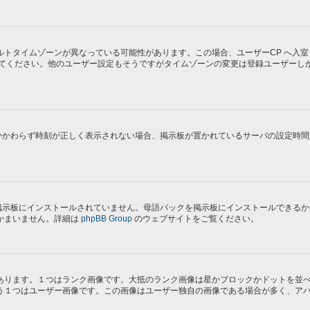
トタイムゾーンが異なっている可能性があります。この場合、ユーザーCP へ入室
してください。他のユーザー設定もそうですがタイムゾーンの変更は登録ユーザーし
にもかかわらず時刻が正しく表示されない場合、掲示板が置かれているサーバの設定時
) が掲示板にインストールされていません。母語パックを掲示板にインストールでき
かまいません。詳細は
phpBB Group
のウェブサイトをご覧ください。
あります。１つはランク画像です。大抵のランク画像は星かブロックかドットを並
う１つはユーザー画像です。この画像はユーザー独自の画像である場合が多く、ア