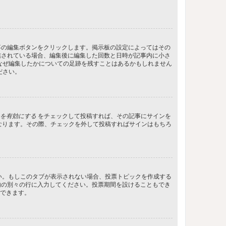
事の編集ボタンをクリックします。掲示板の設定によってはその
信されている場合、編集後に編集した回数と日時が記事内に小さ
なぜ編集したかについての足跡を残すことはあるかもしれません
ださい。
を有効にする
をチェックして投稿すれば、その記事にサインを
状態になります。その際、チェックを外して投稿すればサインはもちろ
さい。もしこのタブが表示されない場合、投票トピックを作成する
内の別々の行に入力してください。投票期間を設けることもでき
定できます。