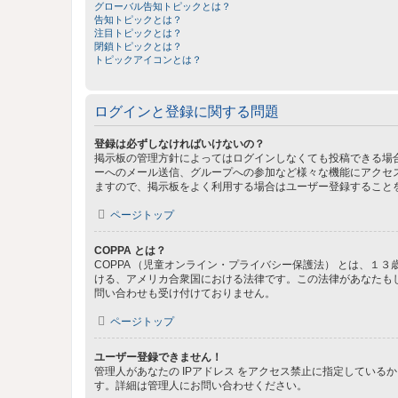
グローバル告知トピックとは？
告知トピックとは？
注目トピックとは？
閉鎖トピックとは？
トピックアイコンとは？
ログインと登録に関する問題
登録は必ずしなければいけないの？
掲示板の管理方針によってはログインしなくても投稿できる場合
ーへのメール送信、グループへの参加など様々な機能にアクセ
ますので、掲示板をよく利用する場合はユーザー登録すること
ページトップ
COPPA とは？
COPPA （児童オンライン・プライバシー保護法） とは、
ける、アメリカ合衆国における法律です。この法律があなたもしく
問い合わせも受け付けておりません。
ページトップ
ユーザー登録できません！
管理人があなたの IPアドレス をアクセス禁止に指定してい
す。詳細は管理人にお問い合わせください。