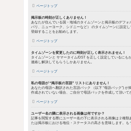
ページトップ
掲示板の時刻が正しくありません！
あなたが住んでいる国・地域のタイムゾーンと掲示板のデフォル
パリ、ニューヨーク、シドニーなど） のタイムゾーンに設定
登録することをお勧めします。
ページトップ
タイムゾーンを変更したのに時刻が正しく表示されません！
タイムゾーンと サマータイム/DST を正しく設定している
連絡し解決してもらうしかありません。
ページトップ
私の母語が “掲示板の言語” リストにありません！
あなたの母語へ翻訳された言語パック （以下 “母語パック”
作成されていない場合、ご自分で母語パックを作成して頂いて
ページトップ
ユーザー名の隣に表示される画像は何ですか？
記事を閲覧する際にユーザー名の下に表示される画像は２種類
たは掲示板における地位・ステータスの高さを意味します。も