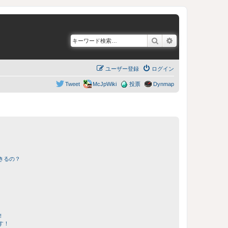
検索
詳細検索
ユーザー登録
ログイン
Tweet
McJpWiki
投票
Dynmap
きるの？
！
す！