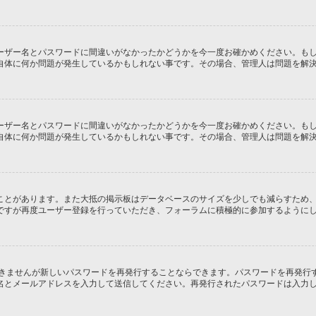
ーザー名とパスワードに間違いがなかったかどうかを今一度お確かめください。も
自体に何か問題が発生しているかもしれない事です。その場合、管理人は問題を解
ーザー名とパスワードに間違いがなかったかどうかを今一度お確かめください。も
自体に何か問題が発生しているかもしれない事です。その場合、管理人は問題を解
ことがあります。また大抵の掲示板はデータベースのサイズを少しでも減らすため
ですが再度ユーザー登録を行っていただき、フォーラムに積極的に参加するように
できませんが新しいパスワードを再発行することならできます。パスワードを再発行
名とメールアドレスを入力して送信してください。再発行されたパスワードは入力