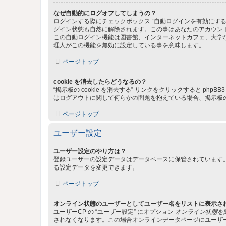
なぜ自動的にログオフしてしまうの？
ログインする際にチェックボックス “自動ログインを有効にす
グイン状態も自然に解除されます。この事はあなたのアカウン
この自動ログイン機能は図書館、インターネットカフェ、大学
理人がこの機能を無効に設定している事を意味します。
ページトップ
cookie を消去したらどうなるの？
“掲示板の cookie を消去する” リンクをクリックすると ph
はログアウトに関して何らかの問題を抱えている場合、掲示板の 
ページトップ
ユーザー設定
ユーザー設定のやり方は？
登録ユーザーの設定データはデータベースに保管されています。
る設定データを変更できます。
ページトップ
オンライン状態のユーザーとしてユーザー名をリストに表示さ
ユーザーCP の “ユーザー設定” にオプション
オンライン状態を
されなくなります。この場合オンラインデータページにユーザ