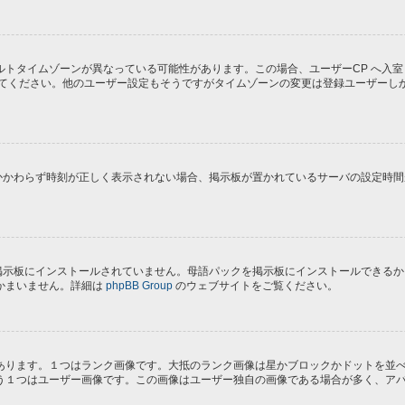
トタイムゾーンが異なっている可能性があります。この場合、ユーザーCP へ入室
してください。他のユーザー設定もそうですがタイムゾーンの変更は登録ユーザーし
にもかかわらず時刻が正しく表示されない場合、掲示板が置かれているサーバの設定時
) が掲示板にインストールされていません。母語パックを掲示板にインストールでき
かまいません。詳細は
phpBB Group
のウェブサイトをご覧ください。
あります。１つはランク画像です。大抵のランク画像は星かブロックかドットを並
う１つはユーザー画像です。この画像はユーザー独自の画像である場合が多く、ア