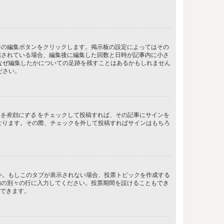
事の編集ボタンをクリックします。掲示板の設定によってはその
信されている場合、編集後に編集した回数と日時が記事内に小さ
なぜ編集したかについての足跡を残すことはあるかもしれません
ださい。
を有効にする
をチェックして投稿すれば、その記事にサインを
状態になります。その際、チェックを外して投稿すればサインはもちろ
さい。もしこのタブが表示されない場合、投票トピックを作成する
内の別々の行に入力してください。投票期間を設けることもでき
定できます。