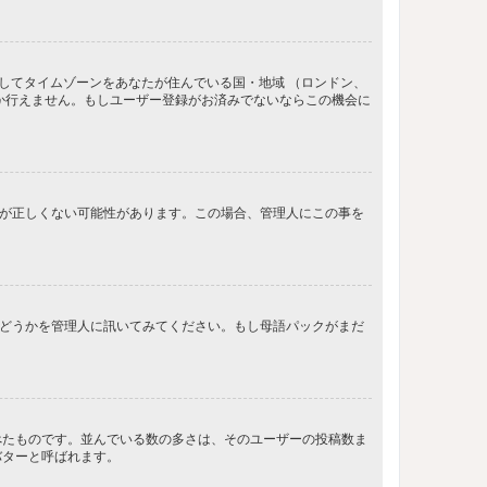
してタイムゾーンをあなたが住んでいる国・地域 （ロンドン、
か行えません。もしユーザー登録がお済みでないならこの機会に
間が正しくない可能性があります。この場合、管理人にこの事を
るかどうかを管理人に訊いてみてください。もし母語パックがまだ
べたものです。並んでいる数の多さは、そのユーザーの投稿数ま
バターと呼ばれます。