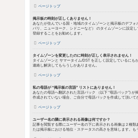
ページトップ
掲示板の時刻が正しくありません！
あなたが住んでいる国・地域のタイムゾーンと掲示板のデフォル
パリ、ニューヨーク、シドニーなど） のタイムゾーンに設定
登録することをお勧めします。
ページトップ
タイムゾーンを変更したのに時刻が正しく表示されません！
タイムゾーンと サマータイム/DST を正しく設定している
連絡し解決してもらうしかありません。
ページトップ
私の母語が “掲示板の言語” リストにありません！
あなたの母語へ翻訳された言語パック （以下 “母語パック”
作成されていない場合、ご自分で母語パックを作成して頂いて
ページトップ
ユーザー名の隣に表示される画像は何ですか？
記事を閲覧する際にユーザー名の下に表示される画像は２種類
たは掲示板における地位・ステータスの高さを意味します。も