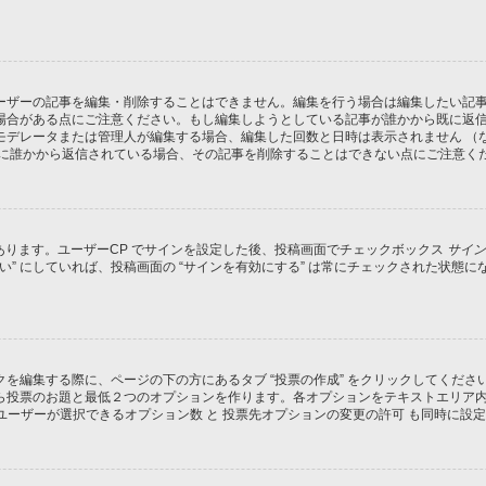
ーザーの記事を編集・削除することはできません。編集を行う場合は編集したい記
場合がある点にご注意ください。もし編集しようとしている記事が誰かから既に返
モデレータまたは管理人が編集する場合、編集した回数と日時は表示されません （
既に誰かから返信されている場合、その記事を削除することはできない点にご注意く
があります。ユーザーCP でサインを設定した後、投稿画面でチェックボックス
サイン
 “はい” にしていれば、投稿画面の “サインを有効にする” は常にチェックされた
を編集する際に、ページの下の方にあるタブ “投票の作成” をクリックしてくだ
ら投票のお題と最低２つのオプションを作ります。各オプションをテキストエリア
ユーザーが選択できるオプション数 と 投票先オプションの変更の許可 も同時に設