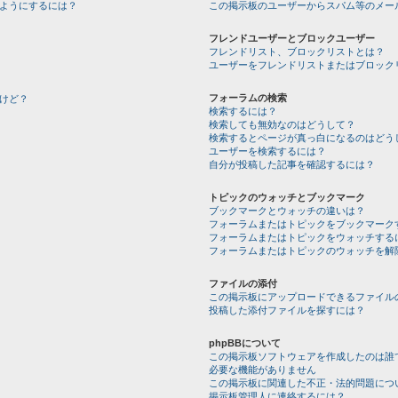
ようにするには？
この掲示板のユーザーからスパム等のメー
フレンドユーザーとブロックユーザー
フレンドリスト、ブロックリストとは？
ユーザーをフレンドリストまたはブロック
フォーラムの検索
けど？
検索するには？
検索しても無効なのはどうして？
検索するとページが真っ白になるのはどう
ユーザーを検索するには？
自分が投稿した記事を確認するには？
トピックのウォッチとブックマーク
ブックマークとウォッチの違いは？
フォーラムまたはトピックをブックマーク
フォーラムまたはトピックをウォッチする
フォーラムまたはトピックのウォッチを解
ファイルの添付
この掲示板にアップロードできるファイル
投稿した添付ファイルを探すには？
phpBBについて
この掲示板ソフトウェアを作成したのは誰
必要な機能がありません
この掲示板に関連した不正・法的問題につ
掲示板管理人に連絡するには？