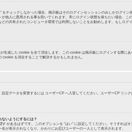
る” をチェックしなかった場合、掲示板はそのログインセッションのみしかログイ
トが他人に悪用される事を防いでくれます。常にログイン状態を保ちたい場合、こ
などの共有されたコンピュータ環境では利用しないことをお勧めします。もしログ
pBB3 が生成した cookie を全て消去します。この cookie は掲示板にログイ
cookie を消去することで解決するかもしれません。
設定データを変更するには ユーザーCP へ入室してください。ユーザーCP リン
れないようにするには？
隠す
があるはずです。このオプションを “はい” に設定してください。そうすれば
ー名が表示されなくなり、かわりにお忍びユーザーの一人として表示されます。