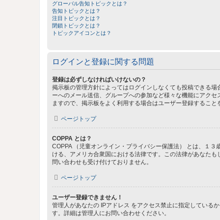
グローバル告知トピックとは？
告知トピックとは？
注目トピックとは？
閉鎖トピックとは？
トピックアイコンとは？
ログインと登録に関する問題
登録は必ずしなければいけないの？
掲示板の管理方針によってはログインしなくても投稿できる場合
ーへのメール送信、グループへの参加など様々な機能にアクセ
ますので、掲示板をよく利用する場合はユーザー登録すること
ページトップ
COPPA とは？
COPPA （児童オンライン・プライバシー保護法） とは、
ける、アメリカ合衆国における法律です。この法律があなたもしく
問い合わせも受け付けておりません。
ページトップ
ユーザー登録できません！
管理人があなたの IPアドレス をアクセス禁止に指定してい
す。詳細は管理人にお問い合わせください。