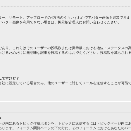
、ギャラリー、リモート、アップロードの4方法のうちいずれかでアバター画像を追加で
アバター画像を利用できない場合は、掲示板管理人にお問い合わせください。
であり、これらはそのユーザーの投稿数または掲示板における地位・ステータスの高
上げるためだけに無意味な記事を投稿するのはお控えください。投稿数を減らされ
んですけど？
有効に設定している場合のみ、他のユーザーに対してメールを送信することが可能
？
ージ内にあるトピック作成ボタンを、トピックに返信するにはトピックページ内にあ
あります。フォーラム閲覧ページの下の方に、そのフォーラムにおけるあなたのパ