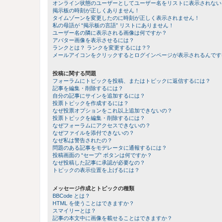
オンライン状態のユーザーとしてユーザー名をリストに表示されない
掲示板の時刻が正しくありません！
タイムゾーンを変更したのに時刻が正しく表示されません！
私の母語が “掲示板の言語” リストにありません！
ユーザー名の隣に表示される画像は何ですか？
アバター画像を表示させるには？
ランクとは？ ランクを変更するには？?
メールアイコンをクリックするとログインページが表示されるんです
投稿に関する問題
フォーラムにトピックを投稿、またはトピックに返信するには？
記事を編集・削除するには？
自分の記事にサインを追加するには？
投票トピックを作成するには？
なぜ投票オプションをこれ以上追加できないの？
投票トピックを編集・削除するには？
なぜフォーラムにアクセスできないの？
なぜファイルを添付できないの？
なぜ私は警告されたの？
問題のある記事をモデレータに通報するには？
投稿画面の “セーブ” ボタンは何ですか？
なぜ投稿した記事に承認が必要なの？
トピックの表示位置を上げるには？
メッセージ作成とトピックの種類
BBCode とは？
HTML を使うことはできますか？
スマイリーとは？
記事の本文中に画像を載せることはできますか？