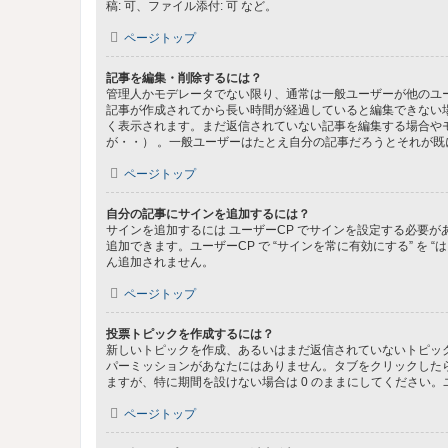
稿: 可、ファイル添付: 可 など。
ページトップ
記事を編集・削除するには？
管理人かモデレータでない限り、通常は一般ユーザーが他のユ
記事が作成されてから長い時間が経過していると編集できない
く表示されます。まだ返信されていない記事を編集する場合や
が・・） 。一般ユーザーはたとえ自分の記事だろうとそれが
ページトップ
自分の記事にサインを追加するには？
サインを追加するには ユーザーCP でサインを設定する必要
追加できます。ユーザーCP で “サインを常に有効にする” を
ん追加されません。
ページトップ
投票トピックを作成するには？
新しいトピックを作成、あるいはまだ返信されていないトピック
パーミッションがあなたにはありません。タブをクリックした
ますが、特に期間を設けない場合は 0 のままにしてください。
ページトップ