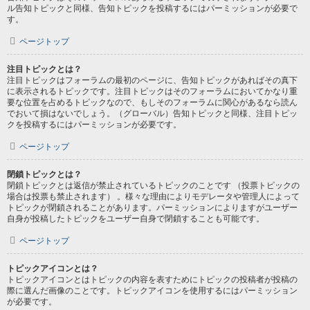
ル告知トピックと同様、告知トピックを投稿するにはパーミッションが必要で
す。
ページトップ
注目トピックとは？
注目トピックはフォーラムの最初のページに、告知トピックがあればその真下
に表示されるトピックです。注目トピックはそのフォーラムにおいてかなり重
要な位置を占めるトピックなので、もしそのフォーラムに関心があるなら読ん
でおいて損はないでしょう。（グローバル）告知トピックと同様、注目トピッ
クを投稿するにはパーミッションが必要です。
ページトップ
閉鎖トピックとは？
閉鎖トピックとは返信が禁止されているトピックのことです （投票トピックの
場合は投票も禁止されます） 。様々な理由によりモデレータや管理人によって
トピックが閉鎖されることがあります。パーミッションによりますがユーザー
自身が投稿したトピックをユーザー自身で閉鎖することも可能です。
ページトップ
トピックアイコンとは？
トピックアイコンとはトピックの内容を表すためにトピックの投稿者が投稿の
際に選んだ画像のことです。トピックアイコンを使用するにはパーミッション
が必要です。