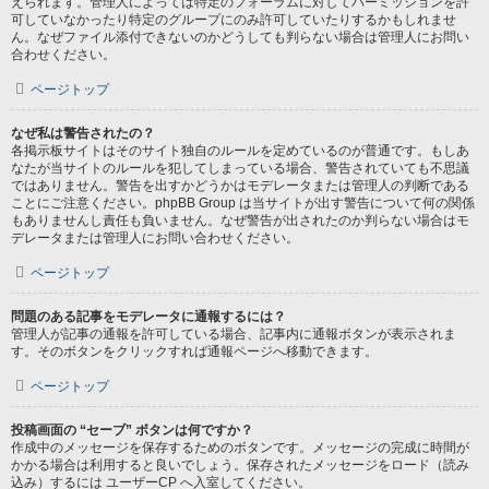
えられます。管理人によっては特定のフォーラムに対してパーミッションを許
可していなかったり特定のグループにのみ許可していたりするかもしれませ
ん。なぜファイル添付できないのかどうしても判らない場合は管理人にお問い
合わせください。
ページトップ
なぜ私は警告されたの？
各掲示板サイトはそのサイト独自のルールを定めているのが普通です。もしあ
なたが当サイトのルールを犯してしまっている場合、警告されていても不思議
ではありません。警告を出すかどうかはモデレータまたは管理人の判断である
ことにご注意ください。phpBB Group は当サイトが出す警告について何の関係
もありませんし責任も負いません。なぜ警告が出されたのか判らない場合はモ
デレータまたは管理人にお問い合わせください。
ページトップ
問題のある記事をモデレータに通報するには？
管理人が記事の通報を許可している場合、記事内に通報ボタンが表示されま
す。そのボタンをクリックすれば通報ページへ移動できます。
ページトップ
投稿画面の “セーブ” ボタンは何ですか？
作成中のメッセージを保存するためのボタンです。メッセージの完成に時間が
かかる場合は利用すると良いでしょう。保存されたメッセージをロード（読み
込み）するには ユーザーCP へ入室してください。