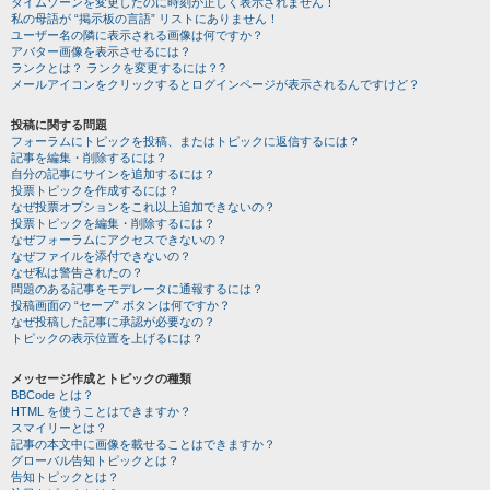
タイムゾーンを変更したのに時刻が正しく表示されません！
私の母語が “掲示板の言語” リストにありません！
ユーザー名の隣に表示される画像は何ですか？
アバター画像を表示させるには？
ランクとは？ ランクを変更するには？?
メールアイコンをクリックするとログインページが表示されるんですけど？
投稿に関する問題
フォーラムにトピックを投稿、またはトピックに返信するには？
記事を編集・削除するには？
自分の記事にサインを追加するには？
投票トピックを作成するには？
なぜ投票オプションをこれ以上追加できないの？
投票トピックを編集・削除するには？
なぜフォーラムにアクセスできないの？
なぜファイルを添付できないの？
なぜ私は警告されたの？
問題のある記事をモデレータに通報するには？
投稿画面の “セーブ” ボタンは何ですか？
なぜ投稿した記事に承認が必要なの？
トピックの表示位置を上げるには？
メッセージ作成とトピックの種類
BBCode とは？
HTML を使うことはできますか？
スマイリーとは？
記事の本文中に画像を載せることはできますか？
グローバル告知トピックとは？
告知トピックとは？