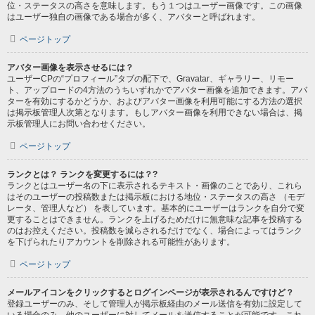
位・ステータスの高さを意味します。もう１つはユーザー画像です。この画像
はユーザー独自の画像である場合が多く、アバターと呼ばれます。
ページトップ
アバター画像を表示させるには？
ユーザーCPの“プロフィール”タブの配下で、Gravatar、ギャラリー、リモー
ト、アップロードの4方法のうちいずれかでアバター画像を追加できます。アバ
ターを有効にするかどうか、およびアバター画像を利用可能にする方法の選択
は掲示板管理人次第となります。もしアバター画像を利用できない場合は、掲
示板管理人にお問い合わせください。
ページトップ
ランクとは？ ランクを変更するには？?
ランクとはユーザー名の下に表示されるテキスト・画像のことであり、これら
はそのユーザーの投稿数または掲示板における地位・ステータスの高さ （モデ
レータ、管理人など） を表しています。基本的にユーザーはランクを自分で変
更することはできません。ランクを上げるためだけに無意味な記事を投稿する
のはお控えください。投稿数を減らされるだけでなく、場合によってはランク
を下げられたりアカウントを削除される可能性があります。
ページトップ
メールアイコンをクリックするとログインページが表示されるんですけど？
登録ユーザーのみ、そして管理人が掲示板経由のメール送信を有効に設定して