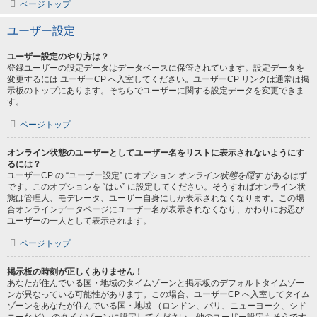
ページトップ
ユーザー設定
ユーザー設定のやり方は？
登録ユーザーの設定データはデータベースに保管されています。設定データを
変更するには ユーザーCP へ入室してください。ユーザーCP リンクは通常は掲
示板のトップにあります。そちらでユーザーに関する設定データを変更できま
す。
ページトップ
オンライン状態のユーザーとしてユーザー名をリストに表示されないようにす
るには？
ユーザーCP の “ユーザー設定” にオプション
オンライン状態を隠す
があるはず
です。このオプションを “はい” に設定してください。そうすればオンライン状
態は管理人、モデレータ、ユーザー自身にしか表示されなくなります。この場
合オンラインデータページにユーザー名が表示されなくなり、かわりにお忍び
ユーザーの一人として表示されます。
ページトップ
掲示板の時刻が正しくありません！
あなたが住んでいる国・地域のタイムゾーンと掲示板のデフォルトタイムゾー
ンが異なっている可能性があります。この場合、ユーザーCP へ入室してタイム
ゾーンをあなたが住んでいる国・地域 （ロンドン、パリ、ニューヨーク、シド