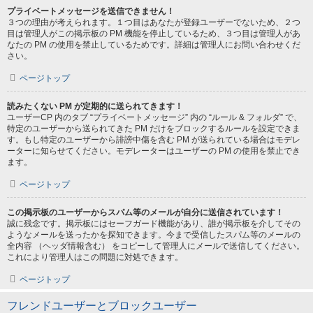
プライベートメッセージを送信できません！
３つの理由が考えられます。１つ目はあなたが登録ユーザーでないため、２つ
目は管理人がこの掲示板の PM 機能を停止しているため、３つ目は管理人があ
なたの PM の使用を禁止しているためです。詳細は管理人にお問い合わせくだ
さい。
ページトップ
読みたくない PM が定期的に送られてきます！
ユーザーCP 内のタブ “プライベートメッセージ” 内の “ルール & フォルダ” で、
特定のユーザーから送られてきた PM だけをブロックするルールを設定できま
す。もし特定のユーザーから誹謗中傷を含む PM が送られている場合はモデレ
ーターに知らせてください。モデレーターはユーザーの PM の使用を禁止でき
ます。
ページトップ
この掲示板のユーザーからスパム等のメールが自分に送信されています！
誠に残念です。掲示板にはセーフガード機能があり、誰が掲示板を介してその
ようなメールを送ったかを探知できます。今まで受信したスパム等のメールの
全内容 （ヘッダ情報含む） をコピーして管理人にメールで送信してください。
これにより管理人はこの問題に対処できます。
ページトップ
フレンドユーザーとブロックユーザー