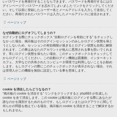
いパスワードを再発行することならできます。パスワードを再発行するにはロ
グインページで
パスワードを忘れてしまいました
リンクをクリックしてくださ
い。そして以前に登録したユーザー名とメールアドレスを入力して送信してく
ださい。再発行されたパスワードは入力したメールアドレスに送信されます。
ページトップ
なぜ自動的にログオフしてしまうの？
ログインする際にチェックボックス “自動ログインを有効にする” をチェックし
なかった場合、掲示板はそのログインセッションのみしかログイン状態を保と
うとしないため、セッションの有効期限が過ぎるとログイン状態も自然に解除
されます。この事はあなたのアカウントが他人に悪用される事を防いでくれま
す。常にログイン状態を保ちたい場合、このチェックボックスをチェックして
からログインしてください。この自動ログイン機能は図書館、インターネット
カフェ、大学などの共有されたコンピュータ環境では利用しないことをお勧め
します。もしログインの際にこのチェックボックスが表示されない場合、それ
は管理人がこの機能を無効に設定している事を意味します。
ページトップ
cookie を消去したらどうなるの？
“掲示板の cookie を消去する” リンクをクリックすると phpBB3 が生成した
cookie を全て消去します。この cookie は掲示板にログインする際にあなたが
誰なのかを識別するためのものです。もしログインまたはログアウトに関して
何らかの問題を抱えている場合、掲示板の cookie を消去することで解決するか
もしれません。