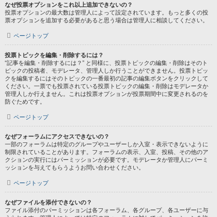
なぜ投票オプションをこれ以上追加できないの？
投票オプションの最大数は管理人によって設定されています。もっと多くの投
票オプションを追加する必要があると思う場合は管理人に相談してください。
ページトップ
投票トピックを編集・削除するには？
“記事を編集・削除するには？” と同様に、投票トピックの編集・削除はそのト
ピックの投稿者、モデレータ、管理人しか行うことができません。投票トピッ
クを編集するにはそのトピックの一番最初の記事の編集ボタンをクリックして
ください。一票でも投票されている投票トピックの編集・削除はモデレータか
管理人しか行えません。これは投票オプションが投票期間中に変更されるのを
防ぐためです。
ページトップ
なぜフォーラムにアクセスできないの？
一部のフォーラムは特定のグループやユーザーしか入室・表示できないように
制限されていることがあります。フォーラムの表示、入室、投稿、その他のア
クションの実行にはパーミッションが必要です。モデレータか管理人にパーミ
ッションを与えてもらうようお問い合わせください。
ページトップ
なぜファイルを添付できないの？
ファイル添付のパーミッションは各フォーラム、各グループ、各ユーザーに与