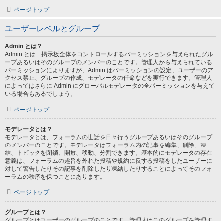
ページトップ
ユーザーレベルとグループ
Admin とは？
Admin とは、掲示板全体をコントロールするパーミッションを与えられたグル
ープあるいはそのグループのメンバーのことです。管理人から与えられている
パーミッションによりますが、Admin はパーミッションの設定、ユーザーのア
クセス禁止、グループの作成、モデレータの任命などを実行できます。管理人
によってはさらに Admin にグローバルモデレータの全パーミッションを与えて
いる場合もあるでしょう。
ページトップ
モデレータとは？
モデレータとは、フォーラムの世話を日々行うグループあるいはそのグループ
のメンバーのことです。モデレータはフォーラム内の記事を編集、削除、凍
結、トピックを閉鎖、開放、移動、分割できます。基本的にモデレータの存在
意義は、フォーラムの趣旨を外れた投稿や規約に反する投稿をしたユーザーに
対して警告したりその記事を削除したり凍結したりすることによってそのフォ
ーラムの秩序を保つことにあります。
ページトップ
グループとは？
グループとはユーザーのグループのことです。管理人はこのグループを管理す