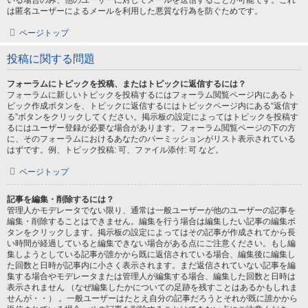
いる場合のみ、他のユーザーに対してメールを送信することが可能です。これ
は匿名ユーザーによるメールを利用した悪質な行為を防ぐためです。
ページトップ
投稿に関する問題
フォーラムにトピックを投稿、またはトピックに返信するには？
フォーラムに新しいトピックを投稿するにはフォーラム閲覧ページ内にあるト
ピック作成ボタンを、トピックに返信するにはトピックページ内にある“返信す
る”ボタンをクリックしてください。掲示板の設定によってはトピックを投稿す
るにはユーザー登録が必要な場合があります。フォーラム閲覧ページの下の方
に、そのフォーラムにおけるあなたのパーミッションがリスト表示されている
はずです。例、トピック投稿: 可、ファイル添付: 可 など。
ページトップ
記事を編集・削除するには？
管理人かモデレータでない限り、通常は一般ユーザーが他のユーザーの記事を
編集・削除することはできません。編集を行う場合は編集したい記事の編集ボ
タンをクリックします。掲示板の設定によってはその記事が作成されてから長
い時間が経過していると編集できない場合がある点にご注意ください。もし編
集しようとしている記事が誰かから既に返信されている場合、編集後に編集し
た回数と日時が記事内に小さく表示されます。まだ返信されていない記事を編
集する場合やモデレータまたは管理人が編集する場合、編集した回数と日時は
表示されません （なぜ編集したかについての足跡を残すことはあるかもしれま
せんが・・） 。一般ユーザーはたとえ自分の記事だろうとそれが既に誰かから