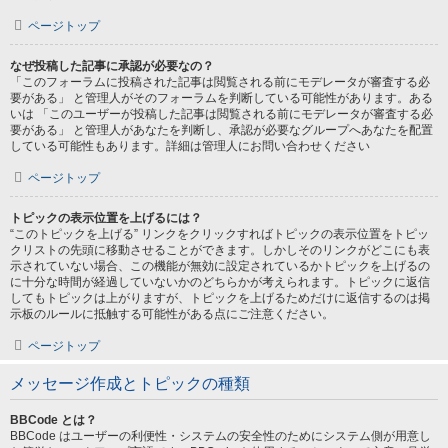
ページトップ
なぜ投稿した記事に承認が必要なの？
「このフォーラムに投稿された記事は閲覧される前にモデレータが審査する必
要がある」 と管理人がそのフォーラムを判断している可能性があります。ある
いは 「このユーザーが投稿した記事は閲覧される前にモデレータが審査する必
要がある」 と管理人があなたを判断し、承認が必要なグループへあなたを配置
している可能性もあります。詳細は管理人にお問い合わせください
ページトップ
トピックの表示位置を上げるには？
“このトピックを上げる” リンクをクリックすればトピックの表示位置をトピッ
クリストの先頭に移動させることができます。しかしそのリンクがどこにも表
示されていない場合、この機能が無効に設定されているかトピックを上げるの
に十分な時間が経過していないかのどちらかが考えられます。トピックに返信
してもトピックは上がりますが、トピックを上げるためだけに返信するのは掲
示板のルールに抵触する可能性がある点にご注意ください。
ページトップ
メッセージ作成とトピックの種類
BBCode とは？
BBCode はユーザーの利便性・システムの安全性のためにシステム側が用意し