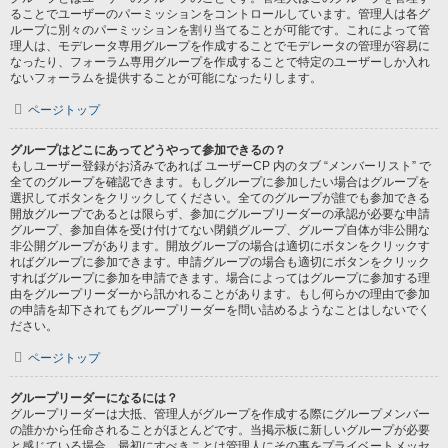
ることでユーザーのパーミッションをコントロールしています。管理人は各グ
ループに別々のパーミッションを割り当てることが可能です。これによって管
理人は、モデレータ専用グループを作成することでモデレータの管理が容易に
なったり、フォーラム専用グループを作成することで特定のユーザーしか入れ
ないフォーラムを提供することが可能になったりします。
ページトップ
グループはどこにあってどうやって参加できるの？
もしユーザー登録がお済みであれば ユーザーCP 内のタブ “メンバーリスト” で
全てのグループを確認できます。もしグループに参加したい場合はグループを
選択してボタンをクリックしてください。全てのグループが誰でも参加できる
開放グループであるとは限らず、参加にグループリーダーの承認が必要な申請
グループ、参加自体を受け付けてない閉鎖グループ、グループ自体が非公開な
非公開グループがあります。開放グループの場合は適切にボタンをクリックす
ればグループに参加できます。申請グループの場合も適切にボタンをクリック
すればグループに参加を申請できます。場合によってはグループに参加する理
由をグループリーダーから訊かれることがあります。もし何らかの理由で参加
の申請を却下されてもグループリーダーを問い詰めるようなことはしないでく
ださい。
ページトップ
グループリーダーになるには？
グループリーダーは大抵、管理人がグループを作成する際にグループメンバー
の誰かから任命されることがほとんどです。当掲示板に新しいグループが必要
と感じている場合、最初にすべきことは管理人にその事をプライベートメッセ