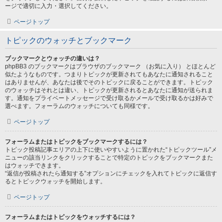
ージで適切に入力・選択してください。
ページトップ
トピックのウォッチとブックマーク
ブックマークとウォッチの違いは？
phpBB3 のブックマークはブラウザのブックマーク （お気に入り） とほとんど
似たようなものです。つまりトピックが更新されてもあなたに通知されること
はありませんが、あなたは後でそのトピックに戻ることができます。トピック
のウォッチはそれとは違い、トピックが更新されるとあなたに通知が送られま
す。通知をプライベートメッセージで受け取るかメールで受け取るかは好みで
選べます。フォーラムのウォッチについても同様です。
ページトップ
フォーラムまたはトピックをブックマークするには？
トピック投稿記事エリアの上下に使いやすいように置かれた“トピックツール”メ
ニューの該当リンクをクリックすることで特定のトピックをブックマークまた
はウォッチできます。
“返信が投稿されたら通知する”オプションにチェックを入れてトピックに返信す
るとトピックウォッチを開始します。
ページトップ
フォーラムまたはトピックをウォッチするには？