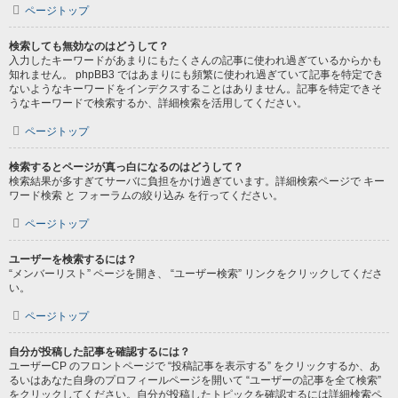
ページトップ
検索しても無効なのはどうして？
入力したキーワードがあまりにもたくさんの記事に使われ過ぎているからかも
知れません。 phpBB3 ではあまりにも頻繁に使われ過ぎていて記事を特定でき
ないようなキーワードをインデクスすることはありません。記事を特定できそ
うなキーワードで検索するか、詳細検索を活用してください。
ページトップ
検索するとページが真っ白になるのはどうして？
検索結果が多すぎてサーバに負担をかけ過ぎています。詳細検索ページで キー
ワード検索 と フォーラムの絞り込み を行ってください。
ページトップ
ユーザーを検索するには？
“メンバーリスト” ページを開き、 “ユーザー検索” リンクをクリックしてくださ
い。
ページトップ
自分が投稿した記事を確認するには？
ユーザーCP のフロントページで “投稿記事を表示する” をクリックするか、あ
るいはあなた自身のプロフィールページを開いて “ユーザーの記事を全て検索”
をクリックしてください。自分が投稿したトピックを確認するには詳細検索ペ