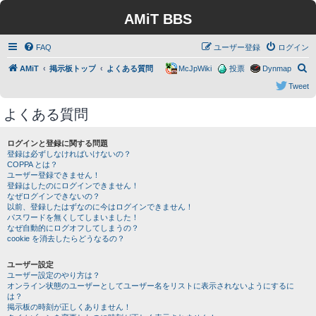
AMiT BBS
FAQ
ユーザー登録
ログイン
検
AMiT
掲示板トップ
よくある質問
McJpWiki
投票
Dynmap
索
Tweet
よくある質問
ログインと登録に関する問題
登録は必ずしなければいけないの？
COPPA とは？
ユーザー登録できません！
登録はしたのにログインできません！
なぜログインできないの？
以前、登録したはずなのに今はログインできません！
パスワードを無くしてしまいました！
なぜ自動的にログオフしてしまうの？
cookie を消去したらどうなるの？
ユーザー設定
ユーザー設定のやり方は？
オンライン状態のユーザーとしてユーザー名をリストに表示されないようにするに
は？
掲示板の時刻が正しくありません！