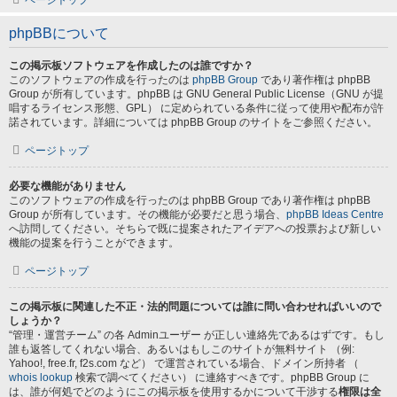
ページトップ
phpBBについて
この掲示板ソフトウェアを作成したのは誰ですか？
このソフトウェアの作成を行ったのは
phpBB Group
であり著作権は phpBB
Group が所有しています。phpBB は GNU General Public License（GNU が提
唱するライセンス形態、GPL） に定められている条件に従って使用や配布が許
諾されています。詳細については phpBB Group のサイトをご参照ください。
ページトップ
必要な機能がありません
このソフトウェアの作成を行ったのは phpBB Group であり著作権は phpBB
Group が所有しています。その機能が必要だと思う場合、
phpBB Ideas Centre
へ訪問してください。そちらで既に提案されたアイデアへの投票および新しい
機能の提案を行うことができます。
ページトップ
この掲示板に関連した不正・法的問題については誰に問い合わせればいいので
しょうか？
“管理・運営チーム” の各 Adminユーザー が正しい連絡先であるはずです。もし
誰も返答してくれない場合、あるいはもしこのサイトが無料サイト （例:
Yahoo!, free.fr, f2s.com など） で運営されている場合、ドメイン所持者 （
whois lookup
検索で調べてください） に連絡すべきです。phpBB Group に
は、誰が何処でどのようにこの掲示板を使用するかについて干渉する
権限は全