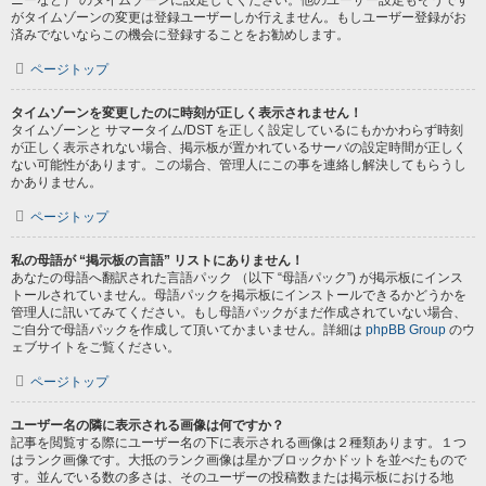
ニーなど） のタイムゾーンに設定してください。他のユーザー設定もそうです
がタイムゾーンの変更は登録ユーザーしか行えません。もしユーザー登録がお
済みでないならこの機会に登録することをお勧めします。
ページトップ
タイムゾーンを変更したのに時刻が正しく表示されません！
タイムゾーンと サマータイム/DST を正しく設定しているにもかかわらず時刻
が正しく表示されない場合、掲示板が置かれているサーバの設定時間が正しく
ない可能性があります。この場合、管理人にこの事を連絡し解決してもらうし
かありません。
ページトップ
私の母語が “掲示板の言語” リストにありません！
あなたの母語へ翻訳された言語パック （以下 “母語パック”) が掲示板にインス
トールされていません。母語パックを掲示板にインストールできるかどうかを
管理人に訊いてみてください。もし母語パックがまだ作成されていない場合、
ご自分で母語パックを作成して頂いてかまいません。詳細は
phpBB Group
のウ
ェブサイトをご覧ください。
ページトップ
ユーザー名の隣に表示される画像は何ですか？
記事を閲覧する際にユーザー名の下に表示される画像は２種類あります。１つ
はランク画像です。大抵のランク画像は星かブロックかドットを並べたもので
す。並んでいる数の多さは、そのユーザーの投稿数または掲示板における地