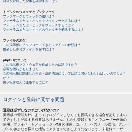
自分が投稿した記事を確認するには？
トピックのウォッチとブックマーク
ブックマークとウォッチの違いは？
フォーラムまたはトピックをブックマークするには？
フォーラムまたはトピックをウォッチするには？
フォーラムまたはトピックのウォッチを解除するには？
ファイルの添付
この掲示板にアップロードできるファイルの種類は？
投稿した添付ファイルを探すには？
phpBBについて
この掲示板ソフトウェアを作成したのは誰ですか？
必要な機能がありません
この掲示板に関連した不正・法的問題については誰に問い合わせればいいのでしょう
か？
掲示板管理人に連絡するには？
ログインと登録に関する問題
登録は必ずしなければいけないの？
掲示板の管理方針によってはログインしなくても投稿できる場合がありますの
で必ずしも登録する必要はありません。しかし登録することでユーザー画像の
使用、プライベートメッセージ (PM) の使用、ユーザーへのメール送信、グルー
プへの参加など様々な機能にアクセスできるようになります。未登録ユーザー