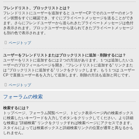
フレンドリスト、ブロックリストとは？
フレンドリストにユーザーを追加すると ユーザーCP でそのユーザーのオンラ
イン状態をすぐに確認でき、すぐにプライベートメッセージを送ることができ
ます。さらにフレンドユーザーから送られきたプライベートメッセージは色付
き表示されます。ブロックユーザーから送られてきたプライベートメッセージ
も別の色で表示されます。
ページトップ
ユーザーをフレンドリストまたはブロックリストに追加・削除するには？
ユーザーをリストに追加するには２つの方法があります。１つは追加したいユ
ーザーのプロフィールページを開き、“フレンドリストに追加する” リンクまた
は “ブロックリストに追加する” リンクをクリックします。もう１つは ユーザー
CP で直接ユーザー名を入力して追加します。削除の方法も追加と同じです。
ページトップ
フォーラムの検索
検索するには？
トップページ、フォーラム閲覧ページ、トピック表示ページ内の検索ボックス
に検索したいキーワードを入力してボタンをクリックしてください。より詳細
な検索は “詳細検索” リンクをクリックすれば検索ページにアクセスできます。
スタイルによっては検索ボックスと詳細検索リンクの位置が通常と異なるかも
しれません。