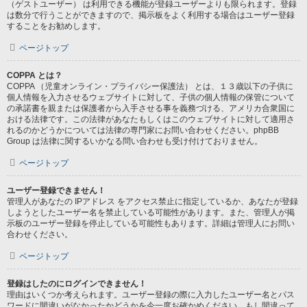
（ゲストユーザー） は利用できる機能が登録ユーザーよりも限られます。登録
は数分で行うことができますので、掲示板をよく利用する場合はユーザー登録
することをお勧めします。
ページトップ
COPPA とは？
COPPA （児童オンライン・プライバシー保護法） とは、１３歳以下の子供に
個人情報を入力させるウェブサイトに対して、子供の個人情報の保管について
の承諾書を親または保護者から入手させる事を義務づける、アメリカ合衆国に
おける法律です。この法律があなたもしくはこのウェブサイトに対して適用さ
れるのかどうかについては法律の専門家にお問い合わせください。phpBB
Group は法律に関するいかなる問い合わせも受け付けておりません。
ページトップ
ユーザー登録できません！
管理人があなたの IPアドレス をアクセス禁止に指定しているか、あなたが登録
しようとしたユーザー名を禁止している可能性があります。また、管理人が掲
示板のユーザー登録を停止している可能性もあります。詳細は管理人にお問い
合わせください。
ページトップ
登録はしたのにログインできません！
理由はいくつか考えられます。ユーザー登録の際に入力したユーザー名とパス
ワードに間違いがなかったかどうかを今一度お確かめください。もし間違って