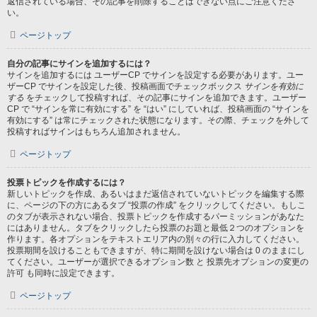
返信されている場合、その記事を削除することはできない点にご注意くださ
い。
ページトップ
自分の記事にサインを追加するには？
サインを追加するには ユーザーCP でサインを設定する必要があります。ユー
ザーCP でサインを設定した後、投稿画面でチェックボックス
サインを有効に
する
をチェックして投稿すれば、その記事にサインを追加できます。ユーザー
CP で “サインを常に有効にする” を “はい” にしていれば、投稿画面の “サインを
有効にする” は常にチェックされた状態になります。その際、チェックを外して
投稿すればサインはもちろん追加されません。
ページトップ
投票トピックを作成するには？
新しいトピックを作成、あるいはまだ返信されていないトピックを編集する際
に、ページの下の方にあるタブ “投票の作成” をクリックしてください。もしこ
のタブが表示されない場合、投票トピックを作成するパーミッションがあなた
にはありません。タブをクリックしたら投票のお題と最低２つのオプションを
作ります。各オプションをテキストエリア内の別々の行に入力してください。
投票期間を設けることもできますが、特に期間を設けない場合は 0 のままにし
てください。ユーザーが選択できるオプション数 と 投票先オプションの変更の
許可 も同時に設定できます。
ページトップ