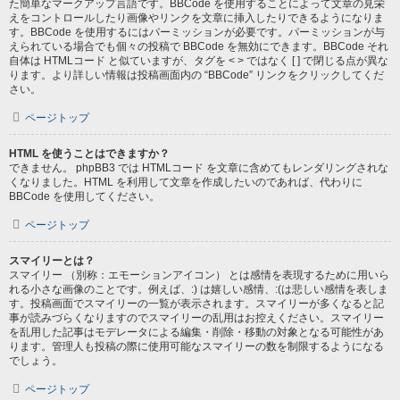
た簡単なマークアップ言語です。BBCode を使用することによって文章の見栄
えをコントロールしたり画像やリンクを文章に挿入したりできるようになりま
す。BBCode を使用するにはパーミッションが必要です。パーミッションが与
えられている場合でも個々の投稿で BBCode を無効にできます。BBCode それ
自体は HTMLコード と似ていますが、タグを < > ではなく [ ] で閉じる点が異な
ります。より詳しい情報は投稿画面内の “BBCode” リンクをクリックしてくだ
さい。
ページトップ
HTML を使うことはできますか？
できません。 phpBB3 では HTMLコード を文章に含めてもレンダリングされな
くなりました。HTML を利用して文章を作成したいのであれば、代わりに
BBCode を使用してください。
ページトップ
スマイリーとは？
スマイリー （別称：エモーションアイコン） とは感情を表現するために用いら
れる小さな画像のことです。例えば、:) は嬉しい感情、:(は悲しい感情を表しま
す。投稿画面でスマイリーの一覧が表示されます。スマイリーが多くなると記
事が読みづらくなりますのでスマイリーの乱用はお控えください。スマイリー
を乱用した記事はモデレータによる編集・削除・移動の対象となる可能性があ
ります。管理人も投稿の際に使用可能なスマイリーの数を制限するようになる
でしょう。
ページトップ