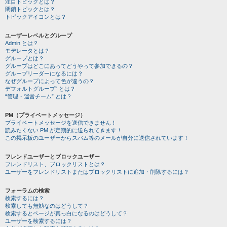
注目トピックとは？
閉鎖トピックとは？
トピックアイコンとは？
ユーザーレベルとグループ
Admin とは？
モデレータとは？
グループとは？
グループはどこにあってどうやって参加できるの？
グループリーダーになるには？
なぜグループによって色が違うの？
デフォルトグループ” とは？
“管理・運営チーム” とは？
PM（プライベートメッセージ）
プライベートメッセージを送信できません！
読みたくない PM が定期的に送られてきます！
この掲示板のユーザーからスパム等のメールが自分に送信されています！
フレンドユーザーとブロックユーザー
フレンドリスト、ブロックリストとは？
ユーザーをフレンドリストまたはブロックリストに追加・削除するには？
フォーラムの検索
検索するには？
検索しても無効なのはどうして？
検索するとページが真っ白になるのはどうして？
ユーザーを検索するには？