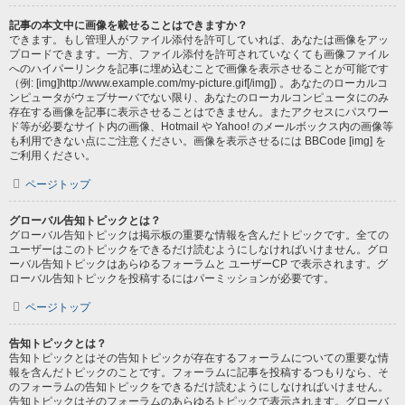
記事の本文中に画像を載せることはできますか？
できます。もし管理人がファイル添付を許可していれば、あなたは画像をアッ
プロードできます。一方、ファイル添付を許可されていなくても画像ファイル
へのハイパーリンクを記事に埋め込むことで画像を表示させることが可能です
（例: [img]http://www.example.com/my-picture.gif[/img]) 。あなたのローカルコ
ンピュータがウェブサーバでない限り、あなたのローカルコンピュータにのみ
存在する画像を記事に表示させることはできません。またアクセスにパスワー
ド等が必要なサイト内の画像、Hotmail や Yahoo! のメールボックス内の画像等
も利用できない点にご注意ください。画像を表示させるには BBCode [img] を
ご利用ください。
ページトップ
グローバル告知トピックとは？
グローバル告知トピックは掲示板の重要な情報を含んだトピックです。全ての
ユーザーはこのトピックをできるだけ読むようにしなければいけません。グロ
ーバル告知トピックはあらゆるフォーラムと ユーザーCP で表示されます。グ
ローバル告知トピックを投稿するにはパーミッションが必要です。
ページトップ
告知トピックとは？
告知トピックとはその告知トピックが存在するフォーラムについての重要な情
報を含んだトピックのことです。フォーラムに記事を投稿するつもりなら、そ
のフォーラムの告知トピックをできるだけ読むようにしなければいけません。
告知トピックはそのフォーラムのあらゆるトピックで表示されます。グローバ