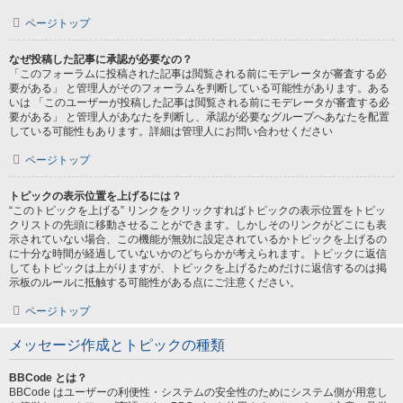
ページトップ
なぜ投稿した記事に承認が必要なの？
「このフォーラムに投稿された記事は閲覧される前にモデレータが審査する必
要がある」 と管理人がそのフォーラムを判断している可能性があります。ある
いは 「このユーザーが投稿した記事は閲覧される前にモデレータが審査する必
要がある」 と管理人があなたを判断し、承認が必要なグループへあなたを配置
している可能性もあります。詳細は管理人にお問い合わせください
ページトップ
トピックの表示位置を上げるには？
“このトピックを上げる” リンクをクリックすればトピックの表示位置をトピッ
クリストの先頭に移動させることができます。しかしそのリンクがどこにも表
示されていない場合、この機能が無効に設定されているかトピックを上げるの
に十分な時間が経過していないかのどちらかが考えられます。トピックに返信
してもトピックは上がりますが、トピックを上げるためだけに返信するのは掲
示板のルールに抵触する可能性がある点にご注意ください。
ページトップ
メッセージ作成とトピックの種類
BBCode とは？
BBCode はユーザーの利便性・システムの安全性のためにシステム側が用意し