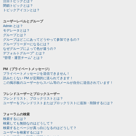
注目トピックとは？
閉鎖トピックとは？
トピックアイコンとは？
ユーザーレベルとグループ
Admin とは？
モデレータとは？
グループとは？
グループはどこにあってどうやって参加できるの？
グループリーダーになるには？
なぜグループによって色が違うの？
デフォルトグループ” とは？
“管理・運営チーム” とは？
PM（プライベートメッセージ）
プライベートメッセージを送信できません！
読みたくない PM が定期的に送られてきます！
この掲示板のユーザーからスパム等のメールが自分に送信されています！
フレンドユーザーとブロックユーザー
フレンドリスト、ブロックリストとは？
ユーザーをフレンドリストまたはブロックリストに追加・削除するには？
フォーラムの検索
検索するには？
検索しても無効なのはどうして？
検索するとページが真っ白になるのはどうして？
ユーザーを検索するには？