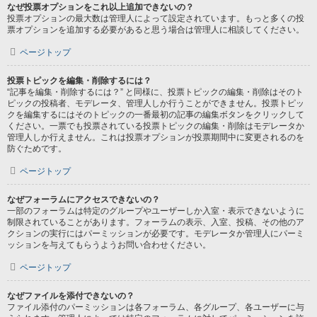
なぜ投票オプションをこれ以上追加できないの？
投票オプションの最大数は管理人によって設定されています。もっと多くの投
票オプションを追加する必要があると思う場合は管理人に相談してください。
ページトップ
投票トピックを編集・削除するには？
“記事を編集・削除するには？” と同様に、投票トピックの編集・削除はそのト
ピックの投稿者、モデレータ、管理人しか行うことができません。投票トピッ
クを編集するにはそのトピックの一番最初の記事の編集ボタンをクリックして
ください。一票でも投票されている投票トピックの編集・削除はモデレータか
管理人しか行えません。これは投票オプションが投票期間中に変更されるのを
防ぐためです。
ページトップ
なぜフォーラムにアクセスできないの？
一部のフォーラムは特定のグループやユーザーしか入室・表示できないように
制限されていることがあります。フォーラムの表示、入室、投稿、その他のア
クションの実行にはパーミッションが必要です。モデレータか管理人にパーミ
ッションを与えてもらうようお問い合わせください。
ページトップ
なぜファイルを添付できないの？
ファイル添付のパーミッションは各フォーラム、各グループ、各ユーザーに与