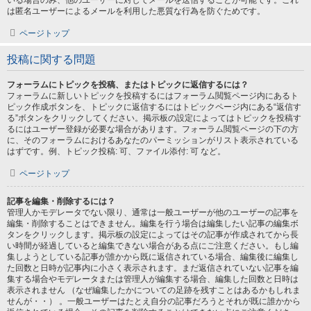
いる場合のみ、他のユーザーに対してメールを送信することが可能です。これ
は匿名ユーザーによるメールを利用した悪質な行為を防ぐためです。
ページトップ
投稿に関する問題
フォーラムにトピックを投稿、またはトピックに返信するには？
フォーラムに新しいトピックを投稿するにはフォーラム閲覧ページ内にあるト
ピック作成ボタンを、トピックに返信するにはトピックページ内にある“返信す
る”ボタンをクリックしてください。掲示板の設定によってはトピックを投稿す
るにはユーザー登録が必要な場合があります。フォーラム閲覧ページの下の方
に、そのフォーラムにおけるあなたのパーミッションがリスト表示されている
はずです。例、トピック投稿: 可、ファイル添付: 可 など。
ページトップ
記事を編集・削除するには？
管理人かモデレータでない限り、通常は一般ユーザーが他のユーザーの記事を
編集・削除することはできません。編集を行う場合は編集したい記事の編集ボ
タンをクリックします。掲示板の設定によってはその記事が作成されてから長
い時間が経過していると編集できない場合がある点にご注意ください。もし編
集しようとしている記事が誰かから既に返信されている場合、編集後に編集し
た回数と日時が記事内に小さく表示されます。まだ返信されていない記事を編
集する場合やモデレータまたは管理人が編集する場合、編集した回数と日時は
表示されません （なぜ編集したかについての足跡を残すことはあるかもしれま
せんが・・） 。一般ユーザーはたとえ自分の記事だろうとそれが既に誰かから