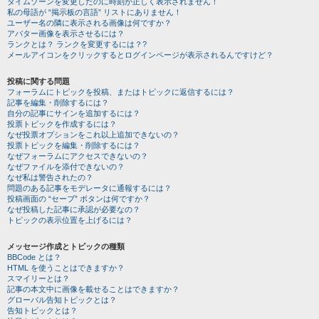
タイムゾーンを変更したのに時刻が正しく表示されません！
私の母語が “掲示板の言語” リストにありません！
ユーザー名の隣に表示される画像は何ですか？
アバター画像を表示させるには？
ランクとは？ ランクを変更するには？?
メールアイコンをクリックするとログインページが表示されるんですけど？
投稿に関する問題
フォーラムにトピックを投稿、またはトピックに返信するには？
記事を編集・削除するには？
自分の記事にサインを追加するには？
投票トピックを作成するには？
なぜ投票オプションをこれ以上追加できないの？
投票トピックを編集・削除するには？
なぜフォーラムにアクセスできないの？
なぜファイルを添付できないの？
なぜ私は警告されたの？
問題のある記事をモデレータに通報するには？
投稿画面の “セーブ” ボタンは何ですか？
なぜ投稿した記事に承認が必要なの？
トピックの表示位置を上げるには？
メッセージ作成とトピックの種類
BBCode とは？
HTML を使うことはできますか？
スマイリーとは？
記事の本文中に画像を載せることはできますか？
グローバル告知トピックとは？
告知トピックとは？