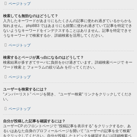
ページトップ
検索しても無効なのはどうして？
入力したキーワードがあまりにもたくさんの記事に使われ過ぎているからかも
知れません。 phpBB3 ではあまりにも頻繁に使われ過ぎていて記事を特定でき
ないようなキーワードをインデクスすることはありません。記事を特定できそ
うなキーワードで検索するか、詳細検索を活用してください。
ページトップ
検索するとページが真っ白になるのはどうして？
検索結果が多すぎてサーバに負担をかけ過ぎています。詳細検索ページで キー
ワード検索 と フォーラムの絞り込み を行ってください。
ページトップ
ユーザーを検索するには？
“メンバーリスト” ページを開き、 “ユーザー検索” リンクをクリックしてくださ
い。
ページトップ
自分が投稿した記事を確認するには？
ユーザーCP のフロントページで “投稿記事を表示する” をクリックするか、あ
るいはあなた自身のプロフィールページを開いて “ユーザーの記事を全て検索”
をクリックしてください。自分が投稿したトピックを確認するには詳細検索ペ