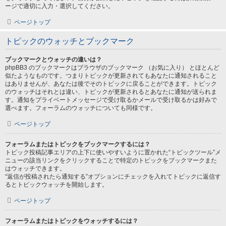
ージで適切に入力・選択してください。
ページトップ
トピックのウォッチとブックマーク
ブックマークとウォッチの違いは？
phpBB3 のブックマークはブラウザのブックマーク （お気に入り） とほとんど
似たようなものです。つまりトピックが更新されてもあなたに通知されること
はありませんが、あなたは後でそのトピックに戻ることができます。トピック
のウォッチはそれとは違い、トピックが更新されるとあなたに通知が送られま
す。通知をプライベートメッセージで受け取るかメールで受け取るかは好みで
選べます。フォーラムのウォッチについても同様です。
ページトップ
フォーラムまたはトピックをブックマークするには？
トピック投稿記事エリアの上下に使いやすいように置かれた“トピックツール”メ
ニューの該当リンクをクリックすることで特定のトピックをブックマークまた
はウォッチできます。
“返信が投稿されたら通知する”オプションにチェックを入れてトピックに返信す
るとトピックウォッチを開始します。
ページトップ
フォーラムまたはトピックをウォッチするには？