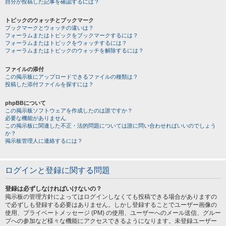
自分が投稿した記事を確認するには？
トピックのウォッチとブックマーク
ブックマークとウォッチの違いは？
フォーラムまたはトピックをブックマークするには？
フォーラムまたはトピックをウォッチするには？
フォーラムまたはトピックのウォッチを解除するには？
ファイルの添付
この掲示板にアップロードできるファイルの種類は？
投稿した添付ファイルを探すには？
phpBBについて
この掲示板ソフトウェアを作成したのは誰ですか？
必要な機能がありません
この掲示板に関連した不正・法的問題については誰に問い合わせればいいのでしょう
か？
掲示板管理人に連絡するには？
ログインと登録に関する問題
登録は必ずしなければいけないの？
掲示板の管理方針によってはログインしなくても投稿できる場合がありますの
で必ずしも登録する必要はありません。しかし登録することでユーザー画像の
使用、プライベートメッセージ (PM) の使用、ユーザーへのメール送信、グルー
プへの参加など様々な機能にアクセスできるようになります。未登録ユーザー