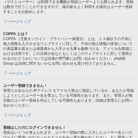
（ゲストユーザー） は利用できる機能が登録ユーザーよりも限られます。登録
は数分で行うことができますので、掲示板をよく利用する場合はユーザー登録
することをお勧めします。
ページトップ
COPPA とは？
COPPA （児童オンライン・プライバシー保護法） とは、１３歳以下の子供に
個人情報を入力させるウェブサイトに対して、子供の個人情報の保管について
の承諾書を親または保護者から入手させる事を義務づける、アメリカ合衆国に
おける法律です。この法律があなたもしくはこのウェブサイトに対して適用さ
れるのかどうかについては法律の専門家にお問い合わせください。phpBB
Group は法律に関するいかなる問い合わせも受け付けておりません。
ページトップ
ユーザー登録できません！
管理人があなたの IPアドレス をアクセス禁止に指定しているか、あなたが登録
しようとしたユーザー名を禁止している可能性があります。また、管理人が掲
示板のユーザー登録を停止している可能性もあります。詳細は管理人にお問い
合わせください。
ページトップ
登録はしたのにログインできません！
理由はいくつか考えられます。ユーザー登録の際に入力したユーザー名とパス
ワードに間違いがなかったかどうかを今一度お確かめください。もし間違って