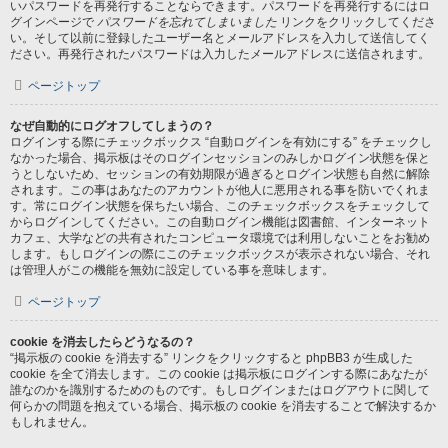
いパスワードを再発行することならできます。パスワードを再発行するにはロ
グインページで
パスワードを忘れてしまいました
リンクをクリックしてくださ
い。そして以前に登録したユーザー名とメールアドレスを入力して送信してく
ださい。再発行されたパスワードは入力したメールアドレスに送信されます。
ページトップ
なぜ自動的にログオフしてしまうの？
ログインする際にチェックボックス “自動ログインを有効にする” をチェックし
なかった場合、掲示板はそのログインセッションのみしかログイン状態を保と
うとしないため、セッションの有効期限が過ぎるとログイン状態も自然に解除
されます。この事はあなたのアカウントが他人に悪用される事を防いでくれま
す。常にログイン状態を保ちたい場合、このチェックボックスをチェックして
からログインしてください。この自動ログイン機能は図書館、インターネット
カフェ、大学などの共有されたコンピュータ環境では利用しないことをお勧め
します。もしログインの際にこのチェックボックスが表示されない場合、それ
は管理人がこの機能を無効に設定している事を意味します。
ページトップ
cookie を消去したらどうなるの？
“掲示板の cookie を消去する” リンクをクリックすると phpBB3 が生成した
cookie を全て消去します。この cookie は掲示板にログインする際にあなたが
誰なのかを識別するためのものです。もしログインまたはログアウトに関して
何らかの問題を抱えている場合、掲示板の cookie を消去することで解決するか
もしれません。