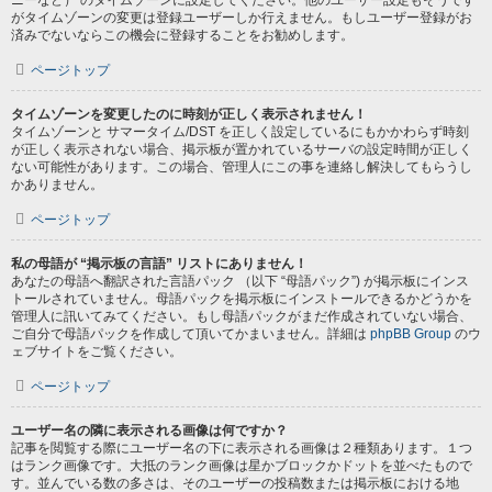
ニーなど） のタイムゾーンに設定してください。他のユーザー設定もそうです
がタイムゾーンの変更は登録ユーザーしか行えません。もしユーザー登録がお
済みでないならこの機会に登録することをお勧めします。
ページトップ
タイムゾーンを変更したのに時刻が正しく表示されません！
タイムゾーンと サマータイム/DST を正しく設定しているにもかかわらず時刻
が正しく表示されない場合、掲示板が置かれているサーバの設定時間が正しく
ない可能性があります。この場合、管理人にこの事を連絡し解決してもらうし
かありません。
ページトップ
私の母語が “掲示板の言語” リストにありません！
あなたの母語へ翻訳された言語パック （以下 “母語パック”) が掲示板にインス
トールされていません。母語パックを掲示板にインストールできるかどうかを
管理人に訊いてみてください。もし母語パックがまだ作成されていない場合、
ご自分で母語パックを作成して頂いてかまいません。詳細は
phpBB Group
のウ
ェブサイトをご覧ください。
ページトップ
ユーザー名の隣に表示される画像は何ですか？
記事を閲覧する際にユーザー名の下に表示される画像は２種類あります。１つ
はランク画像です。大抵のランク画像は星かブロックかドットを並べたもので
す。並んでいる数の多さは、そのユーザーの投稿数または掲示板における地