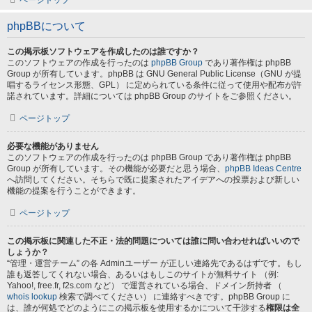
ページトップ
phpBBについて
この掲示板ソフトウェアを作成したのは誰ですか？
このソフトウェアの作成を行ったのは
phpBB Group
であり著作権は phpBB
Group が所有しています。phpBB は GNU General Public License（GNU が提
唱するライセンス形態、GPL） に定められている条件に従って使用や配布が許
諾されています。詳細については phpBB Group のサイトをご参照ください。
ページトップ
必要な機能がありません
このソフトウェアの作成を行ったのは phpBB Group であり著作権は phpBB
Group が所有しています。その機能が必要だと思う場合、
phpBB Ideas Centre
へ訪問してください。そちらで既に提案されたアイデアへの投票および新しい
機能の提案を行うことができます。
ページトップ
この掲示板に関連した不正・法的問題については誰に問い合わせればいいので
しょうか？
“管理・運営チーム” の各 Adminユーザー が正しい連絡先であるはずです。もし
誰も返答してくれない場合、あるいはもしこのサイトが無料サイト （例:
Yahoo!, free.fr, f2s.com など） で運営されている場合、ドメイン所持者 （
whois lookup
検索で調べてください） に連絡すべきです。phpBB Group に
は、誰が何処でどのようにこの掲示板を使用するかについて干渉する
権限は全