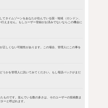
してタイムゾーンをあなたが住んでいる国・地域 （ロンドン、
か行えません。もしユーザー登録がお済みでないならこの機会に
間が正しくない可能性があります。この場合、管理人にこの事を
るかどうかを管理人に訊いてみてください。もし母語パックがまだ
べたものです。並んでいる数の多さは、そのユーザーの投稿数ま
バターと呼ばれます。