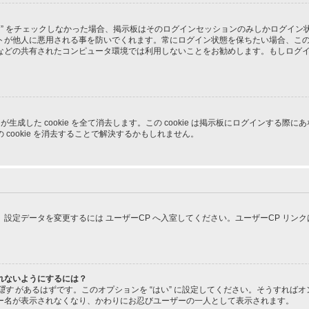
る” をチェックしなかった場合、掲示板はそのログインセッションのみしかログイ
トが他人に悪用される事を防いでくれます。常にログイン状態を保ちたい場合、こ
などの共有されたコンピュータ環境では利用しないことをお勧めします。もしログ
pBB3 が生成した cookie を全て消去します。この cookie は掲示板にログイ
cookie を消去することで解決するかもしれません。
設定データを変更するには ユーザーCP へ入室してください。ユーザーCP リン
れないようにするには？
隠す
があるはずです。このオプションを “はい” に設定してください。そうすれば
ー名が表示されなくなり、かわりにお忍びユーザーの一人として表示されます。