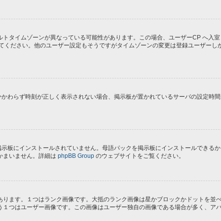
トタイムゾーンが異なっている可能性があります。この場合、ユーザーCP へ入室
してください。他のユーザー設定もそうですがタイムゾーンの変更は登録ユーザーし
にもかかわらず時刻が正しく表示されない場合、掲示板が置かれているサーバの設定時
) が掲示板にインストールされていません。母語パックを掲示板にインストールでき
かまいません。詳細は
phpBB Group
のウェブサイトをご覧ください。
あります。１つはランク画像です。大抵のランク画像は星かブロックかドットを並
う１つはユーザー画像です。この画像はユーザー独自の画像である場合が多く、ア