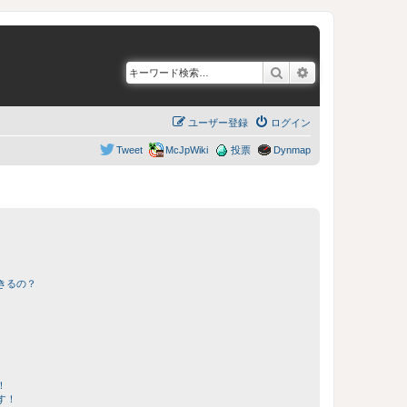
検索
詳細検索
ユーザー登録
ログイン
Tweet
McJpWiki
投票
Dynmap
きるの？
！
す！