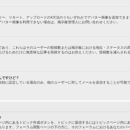
、ギャラリー、リモート、アップロードの4方法のうちいずれかでアバター画像を追加で
アバター画像を利用できない場合は、掲示板管理人にお問い合わせください。
であり、これらはそのユーザーの投稿数または掲示板における地位・ステータスの高
上げるためだけに無意味な記事を投稿するのはお控えください。投稿数を減らされ
んですけど？
有効に設定している場合のみ、他のユーザーに対してメールを送信することが可能
？
ージ内にあるトピック作成ボタンを、トピックに返信するにはトピックページ内にあ
あります。フォーラム閲覧ページの下の方に、そのフォーラムにおけるあなたのパ