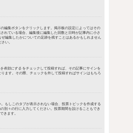
事の編集ボタンをクリックします。掲示板の設定によってはその
信されている場合、編集後に編集した回数と日時が記事内に小さ
なぜ編集したかについての足跡を残すことはあるかもしれません
ださい。
を有効にする
をチェックして投稿すれば、その記事にサインを
状態になります。その際、チェックを外して投稿すればサインはもちろ
さい。もしこのタブが表示されない場合、投票トピックを作成する
内の別々の行に入力してください。投票期間を設けることもでき
定できます。