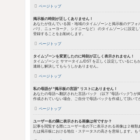
ページトップ
掲示板の時刻が正しくありません！
あなたが住んでいる国・地域のタイムゾーンと掲示板のデフォル
パリ、ニューヨーク、シドニーなど） のタイムゾーンに設定
登録することをお勧めします。
ページトップ
タイムゾーンを変更したのに時刻が正しく表示されません！
タイムゾーンと サマータイム/DST を正しく設定している
連絡し解決してもらうしかありません。
ページトップ
私の母語が “掲示板の言語” リストにありません！
あなたの母語へ翻訳された言語パック （以下 “母語パック”
作成されていない場合、ご自分で母語パックを作成して頂いて
ページトップ
ユーザー名の隣に表示される画像は何ですか？
記事を閲覧する際にユーザー名の下に表示される画像は２種類
たは掲示板における地位・ステータスの高さを意味します。も