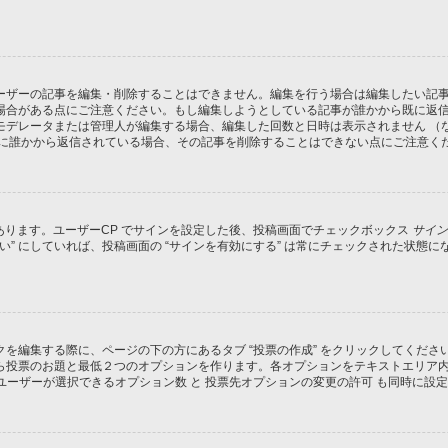
ーザーの記事を編集・削除することはできません。編集を行う場合は編集したい記
場合がある点にご注意ください。もし編集しようとしている記事が誰かから既に返
モデレータまたは管理人が編集する場合、編集した回数と日時は表示されません （
既に誰かから返信されている場合、その記事を削除することはできない点にご注意く
があります。ユーザーCP でサインを設定した後、投稿画面でチェックボックス
サイン
 “はい” にしていれば、投稿画面の “サインを有効にする” は常にチェックされた
を編集する際に、ページの下の方にあるタブ “投票の作成” をクリックしてくだ
ら投票のお題と最低２つのオプションを作ります。各オプションをテキストエリア
ユーザーが選択できるオプション数 と 投票先オプションの変更の許可 も同時に設