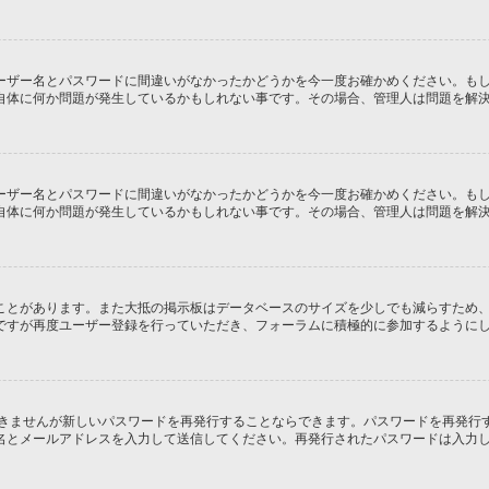
ーザー名とパスワードに間違いがなかったかどうかを今一度お確かめください。も
自体に何か問題が発生しているかもしれない事です。その場合、管理人は問題を解
ーザー名とパスワードに間違いがなかったかどうかを今一度お確かめください。も
自体に何か問題が発生しているかもしれない事です。その場合、管理人は問題を解
ことがあります。また大抵の掲示板はデータベースのサイズを少しでも減らすため
ですが再度ユーザー登録を行っていただき、フォーラムに積極的に参加するように
できませんが新しいパスワードを再発行することならできます。パスワードを再発行
名とメールアドレスを入力して送信してください。再発行されたパスワードは入力