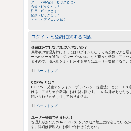
グローバル告知トピックとは？
告知トピックとは？
注目トピックとは？
閉鎖トピックとは？
トピックアイコンとは？
ログインと登録に関する問題
登録は必ずしなければいけないの？
掲示板の管理方針によってはログインしなくても投稿できる場合
ーへのメール送信、グループへの参加など様々な機能にアクセ
ますので、掲示板をよく利用する場合はユーザー登録すること
ページトップ
COPPA とは？
COPPA （児童オンライン・プライバシー保護法） とは、
ける、アメリカ合衆国における法律です。この法律があなたもしく
問い合わせも受け付けておりません。
ページトップ
ユーザー登録できません！
管理人があなたの IPアドレス をアクセス禁止に指定してい
す。詳細は管理人にお問い合わせください。