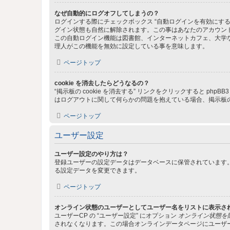
なぜ自動的にログオフしてしまうの？
ログインする際にチェックボックス “自動ログインを有効にす
グイン状態も自然に解除されます。この事はあなたのアカウン
この自動ログイン機能は図書館、インターネットカフェ、大学
理人がこの機能を無効に設定している事を意味します。
ページトップ
cookie を消去したらどうなるの？
“掲示板の cookie を消去する” リンクをクリックすると ph
はログアウトに関して何らかの問題を抱えている場合、掲示板の 
ページトップ
ユーザー設定
ユーザー設定のやり方は？
登録ユーザーの設定データはデータベースに保管されています。
る設定データを変更できます。
ページトップ
オンライン状態のユーザーとしてユーザー名をリストに表示さ
ユーザーCP の “ユーザー設定” にオプション
オンライン状態を
されなくなります。この場合オンラインデータページにユーザ