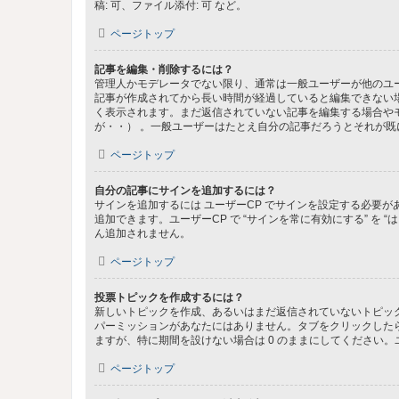
稿: 可、ファイル添付: 可 など。
ページトップ
記事を編集・削除するには？
管理人かモデレータでない限り、通常は一般ユーザーが他のユ
記事が作成されてから長い時間が経過していると編集できない
く表示されます。まだ返信されていない記事を編集する場合や
が・・） 。一般ユーザーはたとえ自分の記事だろうとそれが
ページトップ
自分の記事にサインを追加するには？
サインを追加するには ユーザーCP でサインを設定する必要
追加できます。ユーザーCP で “サインを常に有効にする” を
ん追加されません。
ページトップ
投票トピックを作成するには？
新しいトピックを作成、あるいはまだ返信されていないトピック
パーミッションがあなたにはありません。タブをクリックした
ますが、特に期間を設けない場合は 0 のままにしてください。
ページトップ