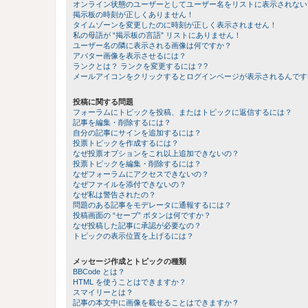
オンライン状態のユーザーとしてユーザー名をリストに表示されない
掲示板の時刻が正しくありません！
タイムゾーンを変更したのに時刻が正しく表示されません！
私の母語が “掲示板の言語” リストにありません！
ユーザー名の隣に表示される画像は何ですか？
アバター画像を表示させるには？
ランクとは？ ランクを変更するには？?
メールアイコンをクリックするとログインページが表示されるんです
投稿に関する問題
フォーラムにトピックを投稿、またはトピックに返信するには？
記事を編集・削除するには？
自分の記事にサインを追加するには？
投票トピックを作成するには？
なぜ投票オプションをこれ以上追加できないの？
投票トピックを編集・削除するには？
なぜフォーラムにアクセスできないの？
なぜファイルを添付できないの？
なぜ私は警告されたの？
問題のある記事をモデレータに通報するには？
投稿画面の “セーブ” ボタンは何ですか？
なぜ投稿した記事に承認が必要なの？
トピックの表示位置を上げるには？
メッセージ作成とトピックの種類
BBCode とは？
HTML を使うことはできますか？
スマイリーとは？
記事の本文中に画像を載せることはできますか？