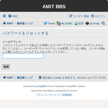
AMiT BBS
FAQ
ユーザー登録
ログイン
検
AMiT
掲示板トップ
Tweet
McJpWiki
投票
Dynmap
索
パスワードをリセットする
メールアドレス:
このフォーラムサイトであなたが登録したユーザーアカウントのメールアドレスを入
力してください。ユーザーCP でメールアドレスを変更していない場合、ユーザー登録
した際に入力したメールアドレスを入力してください。
AMiT
掲示板トップ
掲示板の cookie を消去する
All times are
UTC+09:00
Powered by
phpBB
® Forum Software © phpBB Limited
Japanese translation principally by ocean
プライバシーについて
|
利用規約