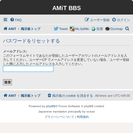
AMiT BBS
FAQ
ユーザー登録
ログイン
検
AMiT
掲示板トップ
Tweet
McJpWiki
投票
Dynmap
索
パスワードをリセットする
メールアドレス:
このフォーラムサイトであなたが登録したユーザーアカウントのメールアドレスを入
力してください。ユーザーCP でメールアドレスを変更していない場合、ユーザー登録
した際に入力したメールアドレスを入力してください。
AMiT
掲示板トップ
掲示板の cookie を消去する
All times are
UTC+09:00
Powered by
phpBB
® Forum Software © phpBB Limited
Japanese translation principally by ocean
プライバシーについて
|
利用規約