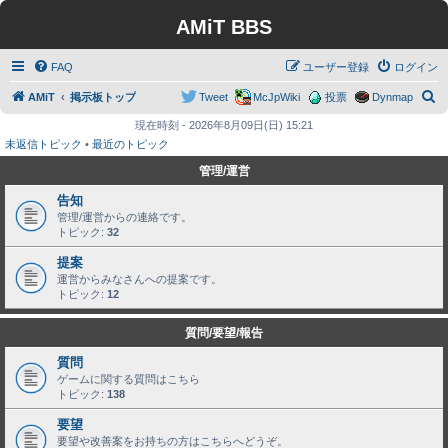
AMiT BBS
FAQ
ユーザー登録
ログイン
検
AMiT
掲示板トップ
Tweet
McJpWiki
投票
Dynmap
索
現在時刻 - 2026年8月09日(日) 15:21
未返信トピック
•
最近のトピック
管理/運営
告知
管理/運営からの連絡です。
トピック:
32
提案
運営からみなさんへの提案です。
トピック:
12
質問/要望/報告
質問
ゲームに関する質問はこちら
トピック:
138
要望
要望や改善案をお持ちの方はこちらへどうぞ。