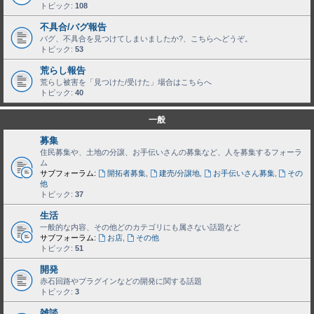
トピック:
108
不具合/バグ報告
バグ、不具合を見つけてしまいましたか?、こちらへどうぞ。
トピック:
53
荒らし報告
荒らし被害を「見つけた/受けた」場合はこちらへ
トピック:
40
一般
募集
住民募集や、土地の分譲、お手伝いさんの募集など、人を募集するフォーラ
ム
サブフォーラム:
開拓者募集
,
建売/分譲地
,
お手伝いさん募集
,
その
他
トピック:
37
生活
一般的な内容、その他どのカテゴリにも属さない話題など
サブフォーラム:
お店
,
その他
トピック:
51
開発
赤石回路やプラグインなどの開発に関する話題
トピック:
3
雑談