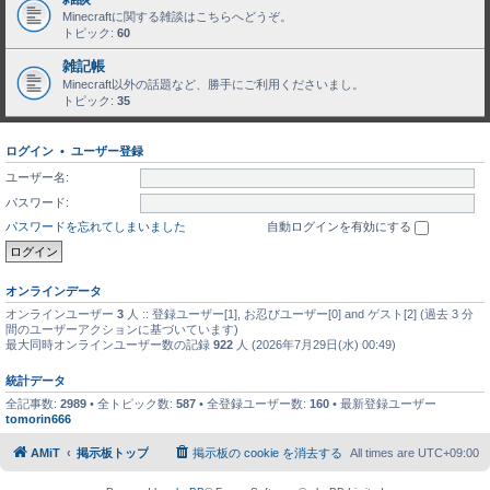
Minecraftに関する雑談はこちらへどうぞ。
トピック:
60
雑記帳
Minecraft以外の話題など、勝手にご利用くださいまし。
トピック:
35
ログイン
•
ユーザー登録
ユーザー名:
パスワード:
パスワードを忘れてしまいました
自動ログインを有効にする
オンラインデータ
オンラインユーザー
3
人 :: 登録ユーザー[1], お忍びユーザー[0] and ゲスト[2] (過去 3 分
間のユーザーアクションに基づいています)
最大同時オンラインユーザー数の記録
922
人 (2026年7月29日(水) 00:49)
統計データ
全記事数:
2989
• 全トピック数:
587
• 全登録ユーザー数:
160
• 最新登録ユーザー
tomorin666
AMiT
掲示板トップ
掲示板の cookie を消去する
All times are
UTC+09:00