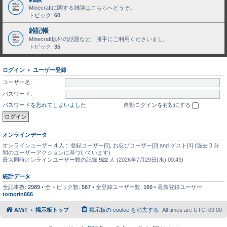
Minecraftに関する雑談はこちらへどうぞ。
トピック:
60
雑記帳
Minecraft以外の話題など、勝手にご利用くださいまし。
トピック:
35
ログイン
•
ユーザー登録
ユーザー名:
パスワード:
パスワードを忘れてしまいました
自動ログインを有効にする
オンラインデータ
オンラインユーザー
4
人 :: 登録ユーザー[0], お忍びユーザー[0] and ゲスト[4] (過去 3 分
間のユーザーアクションに基づいています)
最大同時オンラインユーザー数の記録
922
人 (2026年7月29日(水) 00:49)
統計データ
全記事数:
2989
• 全トピック数:
587
• 全登録ユーザー数:
160
• 最新登録ユーザー
tomorin666
AMiT
掲示板トップ
掲示板の cookie を消去する
All times are
UTC+09:00