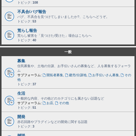
トピック:
108
不具合/バグ報告
バグ、不具合を見つけてしまいましたか?、こちらへどうぞ。
トピック:
53
荒らし報告
荒らし被害を「見つけた/受けた」場合はこちらへ
トピック:
40
一般
募集
住民募集や、土地の分譲、お手伝いさんの募集など、人を募集するフォーラ
ム
サブフォーラム:
開拓者募集
,
建売/分譲地
,
お手伝いさん募集
,
その
他
トピック:
37
生活
一般的な内容、その他どのカテゴリにも属さない話題など
サブフォーラム:
お店
,
その他
トピック:
51
開発
赤石回路やプラグインなどの開発に関する話題
トピック:
3
雑談