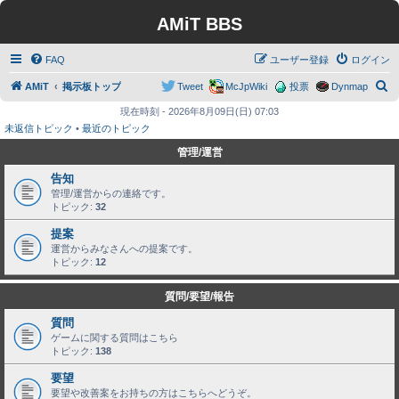
AMiT BBS
FAQ
ユーザー登録
ログイン
検
AMiT
掲示板トップ
Tweet
McJpWiki
投票
Dynmap
索
現在時刻 - 2026年8月09日(日) 07:03
未返信トピック
•
最近のトピック
管理/運営
告知
管理/運営からの連絡です。
トピック:
32
提案
運営からみなさんへの提案です。
トピック:
12
質問/要望/報告
質問
ゲームに関する質問はこちら
トピック:
138
要望
要望や改善案をお持ちの方はこちらへどうぞ。