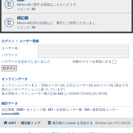
Minecraftに関する雑談はこちらへどうぞ。
トピック:
60
雑記帳
Minecraft以外の話題など、勝手にご利用くださいまし。
トピック:
35
ログイン
•
ユーザー登録
ユーザー名:
パスワード:
パスワードを忘れてしまいました
自動ログインを有効にする
オンラインデータ
オンラインユーザー
5
人 :: 登録ユーザー[0], お忍びユーザー[0] and ゲスト[5] (過去 3 分
間のユーザーアクションに基づいています)
最大同時オンラインユーザー数の記録
922
人 (2026年7月29日(水) 00:49)
統計データ
全記事数:
2989
• 全トピック数:
587
• 全登録ユーザー数:
160
• 最新登録ユーザー
tomorin666
AMiT
掲示板トップ
掲示板の cookie を消去する
All times are
UTC+09:00