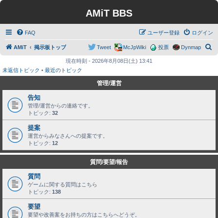
AMiT BBS
FAQ
ユーザー登録
ログイン
検
AMiT
掲示板トップ
Tweet
McJpWiki
投票
Dynmap
索
現在時刻 - 2026年8月08日(土) 13:41
未返信トピック
•
最近のトピック
管理/運営
告知
管理/運営からの連絡です。
トピック:
32
提案
運営からみなさんへの提案です。
トピック:
12
質問/要望/報告
質問
ゲームに関する質問はこちら
トピック:
138
要望
要望や改善案をお持ちの方はこちらへどうぞ。