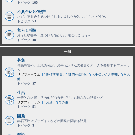
トピック:
108
不具合/バグ報告
バグ、不具合を見つけてしまいましたか?、こちらへどうぞ。
トピック:
53
荒らし報告
荒らし被害を「見つけた/受けた」場合はこちらへ
トピック:
40
一般
募集
住民募集や、土地の分譲、お手伝いさんの募集など、人を募集するフォーラ
ム
サブフォーラム:
開拓者募集
,
建売/分譲地
,
お手伝いさん募集
,
その
他
トピック:
37
生活
一般的な内容、その他どのカテゴリにも属さない話題など
サブフォーラム:
お店
,
その他
トピック:
51
開発
赤石回路やプラグインなどの開発に関する話題
トピック:
3
雑談