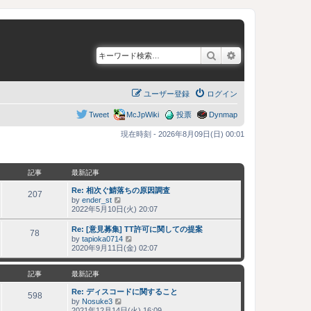
検索
詳細検索
ユーザー登録
ログイン
Tweet
McJpWiki
投票
Dynmap
現在時刻 - 2026年8月09日(日) 00:01
記事
最新記事
Re: 相次ぐ鯖落ちの原因調査
207
by
ender_st
最
2022年5月10日(火) 20:07
新
記
Re: [意見募集] TT許可に関しての提案
事
78
by
tapioka0714
最
2020年9月11日(金) 02:07
新
記
事
記事
最新記事
Re: ディスコードに関すること
598
by
Nosuke3
最
2021年12月14日(火) 16:09