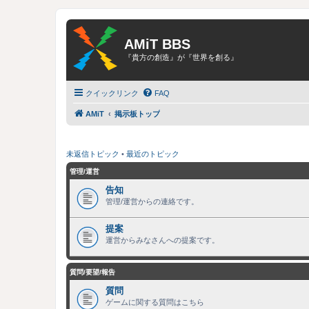
AMiT BBS
『貴方の創造』が『世界を創る』
クイックリンク
FAQ
AMiT
掲示板トップ
未返信トピック
•
最近のトピック
管理/運営
告知
管理/運営からの連絡です。
提案
運営からみなさんへの提案です。
質問/要望/報告
質問
ゲームに関する質問はこちら