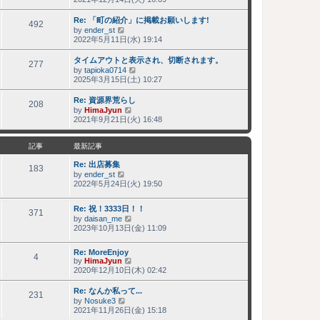
新
記
Re: 「町の紹介」に掲載お願いします!
事
492
by
ender_st
最
2022年5月11日(水) 19:14
新
記
タイムアウトと表示され、切断されます。
事
277
by
tapioka0714
最
2025年3月15日(土) 10:27
新
記
Re: 資源界荒らし
事
208
by
HimaJyun
最
2021年9月21日(火) 16:48
新
記
事
記事
最新記事
Re: 出店募集
183
by
ender_st
最
2022年5月24日(火) 19:50
新
記
事
Re: 祝！3333日！！
371
by
daisan_me
最
2023年10月13日(金) 11:09
新
記
事
Re: MoreEnjoy
4
by
HimaJyun
最
2020年12月10日(木) 02:42
新
記
Re: なんか私って...
事
231
by
Nosuke3
最
2021年11月26日(金) 15:18
新