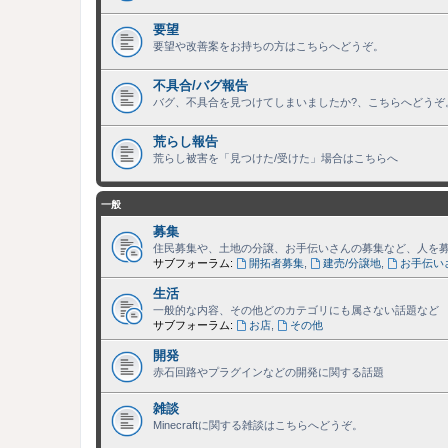
要望
要望や改善案をお持ちの方はこちらへどうぞ。
不具合/バグ報告
バグ、不具合を見つけてしまいましたか?、こちらへどうぞ
荒らし報告
荒らし被害を「見つけた/受けた」場合はこちらへ
一般
募集
住民募集や、土地の分譲、お手伝いさんの募集など、人を
サブフォーラム:
開拓者募集
,
建売/分譲地
,
お手伝い
生活
一般的な内容、その他どのカテゴリにも属さない話題など
サブフォーラム:
お店
,
その他
開発
赤石回路やプラグインなどの開発に関する話題
雑談
Minecraftに関する雑談はこちらへどうぞ。