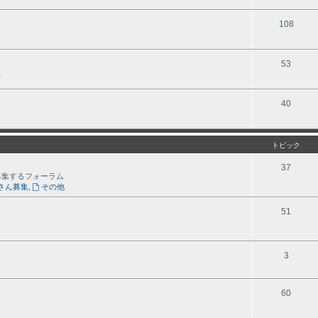
108
53
。
40
トピック
37
募集するフォーラム
さん募集
,
その他
51
3
60