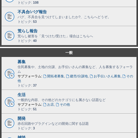
トピック:
108
不具合/バグ報告
バグ、不具合を見つけてしまいましたか?、こちらへどうぞ。
トピック:
53
荒らし報告
荒らし被害を「見つけた/受けた」場合はこちらへ
トピック:
40
一般
募集
住民募集や、土地の分譲、お手伝いさんの募集など、人を募集するフォーラ
ム
サブフォーラム:
開拓者募集
,
建売/分譲地
,
お手伝いさん募集
,
その
他
トピック:
37
生活
一般的な内容、その他どのカテゴリにも属さない話題など
サブフォーラム:
お店
,
その他
トピック:
51
開発
赤石回路やプラグインなどの開発に関する話題
トピック:
3
雑談