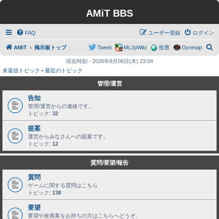
AMiT BBS
FAQ
ユーザー登録
ログイン
検
AMiT
掲示板トップ
Tweet
McJpWiki
投票
Dynmap
索
現在時刻 - 2026年8月06日(木) 23:04
未返信トピック
•
最近のトピック
管理/運営
告知
管理/運営からの連絡です。
トピック:
32
提案
運営からみなさんへの提案です。
トピック:
12
質問/要望/報告
質問
ゲームに関する質問はこちら
トピック:
138
要望
要望や改善案をお持ちの方はこちらへどうぞ。