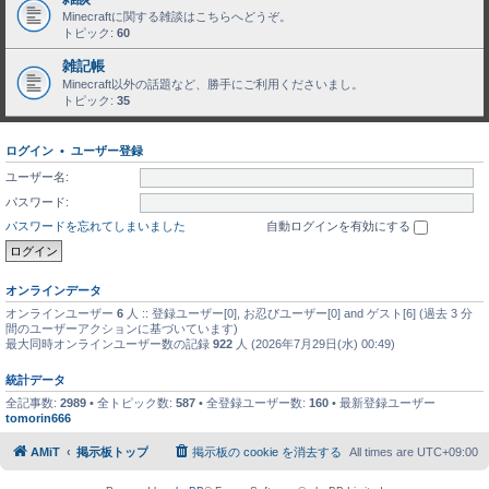
Minecraftに関する雑談はこちらへどうぞ。
トピック:
60
雑記帳
Minecraft以外の話題など、勝手にご利用くださいまし。
トピック:
35
ログイン
•
ユーザー登録
ユーザー名:
パスワード:
パスワードを忘れてしまいました
自動ログインを有効にする
オンラインデータ
オンラインユーザー
6
人 :: 登録ユーザー[0], お忍びユーザー[0] and ゲスト[6] (過去 3 分
間のユーザーアクションに基づいています)
最大同時オンラインユーザー数の記録
922
人 (2026年7月29日(水) 00:49)
統計データ
全記事数:
2989
• 全トピック数:
587
• 全登録ユーザー数:
160
• 最新登録ユーザー
tomorin666
AMiT
掲示板トップ
掲示板の cookie を消去する
All times are
UTC+09:00