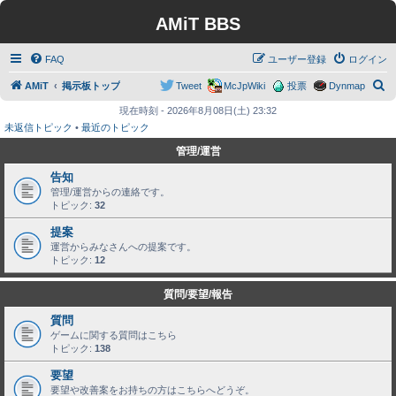
AMiT BBS
FAQ
ユーザー登録
ログイン
検
AMiT
掲示板トップ
Tweet
McJpWiki
投票
Dynmap
索
現在時刻 - 2026年8月08日(土) 23:32
未返信トピック
•
最近のトピック
管理/運営
告知
管理/運営からの連絡です。
トピック:
32
提案
運営からみなさんへの提案です。
トピック:
12
質問/要望/報告
質問
ゲームに関する質問はこちら
トピック:
138
要望
要望や改善案をお持ちの方はこちらへどうぞ。