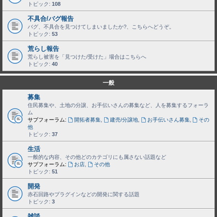
トピック:
108
不具合/バグ報告
バグ、不具合を見つけてしまいましたか?、こちらへどうぞ。
トピック:
53
荒らし報告
荒らし被害を「見つけた/受けた」場合はこちらへ
トピック:
40
一般
募集
住民募集や、土地の分譲、お手伝いさんの募集など、人を募集するフォーラ
ム
サブフォーラム:
開拓者募集
,
建売/分譲地
,
お手伝いさん募集
,
その
他
トピック:
37
生活
一般的な内容、その他どのカテゴリにも属さない話題など
サブフォーラム:
お店
,
その他
トピック:
51
開発
赤石回路やプラグインなどの開発に関する話題
トピック:
3
雑談