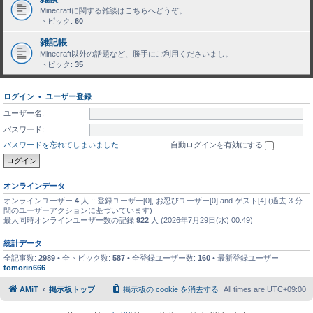
Minecraftに関する雑談はこちらへどうぞ。
トピック:
60
雑記帳
Minecraft以外の話題など、勝手にご利用くださいまし。
トピック:
35
ログイン
•
ユーザー登録
ユーザー名:
パスワード:
パスワードを忘れてしまいました
自動ログインを有効にする
オンラインデータ
オンラインユーザー
4
人 :: 登録ユーザー[0], お忍びユーザー[0] and ゲスト[4] (過去 3 分
間のユーザーアクションに基づいています)
最大同時オンラインユーザー数の記録
922
人 (2026年7月29日(水) 00:49)
統計データ
全記事数:
2989
• 全トピック数:
587
• 全登録ユーザー数:
160
• 最新登録ユーザー
tomorin666
AMiT
掲示板トップ
掲示板の cookie を消去する
All times are
UTC+09:00