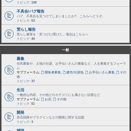
トピック:
108
不具合/バグ報告
バグ、不具合を見つけてしまいましたか?、こちらへどうぞ。
トピック:
53
荒らし報告
荒らし被害を「見つけた/受けた」場合はこちらへ
トピック:
40
一般
募集
住民募集や、土地の分譲、お手伝いさんの募集など、人を募集するフォーラ
ム
サブフォーラム:
開拓者募集
,
建売/分譲地
,
お手伝いさん募集
,
その
他
トピック:
37
生活
一般的な内容、その他どのカテゴリにも属さない話題など
サブフォーラム:
お店
,
その他
トピック:
51
開発
赤石回路やプラグインなどの開発に関する話題
トピック:
3
雑談