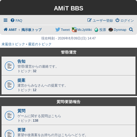
AMiT BBS
FAQ
ユーザー登録
ログイン
検
AMiT
掲示板トップ
Tweet
McJpWiki
投票
Dynmap
索
現在時刻 - 2026年8月09日(日) 14:47
未返信トピック
•
最近のトピック
管理/運営
告知
管理/運営からの連絡です。
トピック:
32
提案
運営からみなさんへの提案です。
トピック:
12
質問/要望/報告
質問
ゲームに関する質問はこちら
トピック:
138
要望
要望や改善案をお持ちの方はこちらへどうぞ。