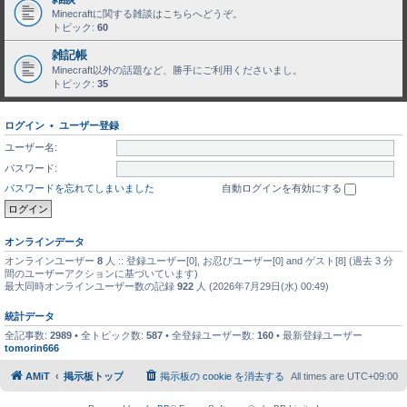
Minecraftに関する雑談はこちらへどうぞ。
トピック:
60
雑記帳
Minecraft以外の話題など、勝手にご利用くださいまし。
トピック:
35
ログイン
•
ユーザー登録
ユーザー名:
パスワード:
パスワードを忘れてしまいました
自動ログインを有効にする
オンラインデータ
オンラインユーザー
8
人 :: 登録ユーザー[0], お忍びユーザー[0] and ゲスト[8] (過去 3 分
間のユーザーアクションに基づいています)
最大同時オンラインユーザー数の記録
922
人 (2026年7月29日(水) 00:49)
統計データ
全記事数:
2989
• 全トピック数:
587
• 全登録ユーザー数:
160
• 最新登録ユーザー
tomorin666
AMiT
掲示板トップ
掲示板の cookie を消去する
All times are
UTC+09:00