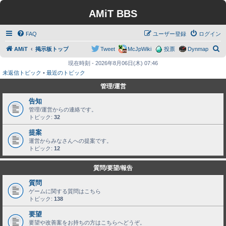
AMiT BBS
FAQ
ユーザー登録
ログイン
検
AMiT
掲示板トップ
Tweet
McJpWiki
投票
Dynmap
索
現在時刻 - 2026年8月06日(木) 07:46
未返信トピック
•
最近のトピック
管理/運営
告知
管理/運営からの連絡です。
トピック:
32
提案
運営からみなさんへの提案です。
トピック:
12
質問/要望/報告
質問
ゲームに関する質問はこちら
トピック:
138
要望
要望や改善案をお持ちの方はこちらへどうぞ。