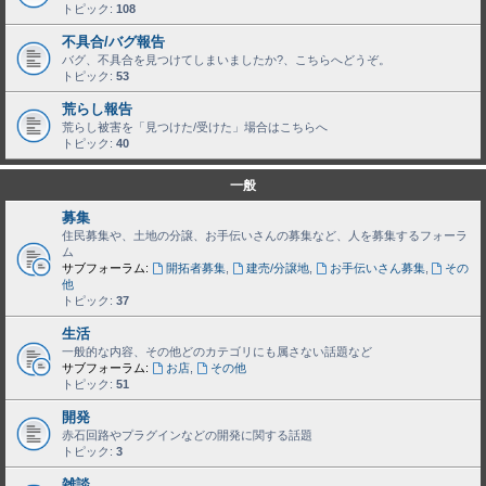
トピック:
108
不具合/バグ報告
バグ、不具合を見つけてしまいましたか?、こちらへどうぞ。
トピック:
53
荒らし報告
荒らし被害を「見つけた/受けた」場合はこちらへ
トピック:
40
一般
募集
住民募集や、土地の分譲、お手伝いさんの募集など、人を募集するフォーラ
ム
サブフォーラム:
開拓者募集
,
建売/分譲地
,
お手伝いさん募集
,
その
他
トピック:
37
生活
一般的な内容、その他どのカテゴリにも属さない話題など
サブフォーラム:
お店
,
その他
トピック:
51
開発
赤石回路やプラグインなどの開発に関する話題
トピック:
3
雑談