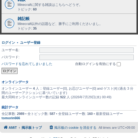
Minecraftに関する雑談はこちらへどうぞ。
トピック:
60
雑記帳
Minecraft以外の話題など、勝手にご利用くださいまし。
トピック:
35
ログイン
•
ユーザー登録
ユーザー名:
パスワード:
パスワードを忘れてしまいました
自動ログインを有効にする
オンラインデータ
オンラインユーザー
4
人 :: 登録ユーザー[0], お忍びユーザー[0] and ゲスト[4] (過去 3 分
間のユーザーアクションに基づいています)
最大同時オンラインユーザー数の記録
922
人 (2026年7月29日(水) 00:49)
統計データ
全記事数:
2989
• 全トピック数:
587
• 全登録ユーザー数:
160
• 最新登録ユーザー
tomorin666
AMiT
掲示板トップ
掲示板の cookie を消去する
All times are
UTC+09:00