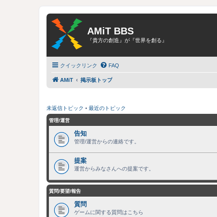
AMiT BBS
『貴方の創造』が『世界を創る』
クイックリンク
FAQ
AMiT
掲示板トップ
未返信トピック
•
最近のトピック
管理/運営
告知
管理/運営からの連絡です。
提案
運営からみなさんへの提案です。
質問/要望/報告
質問
ゲームに関する質問はこちら