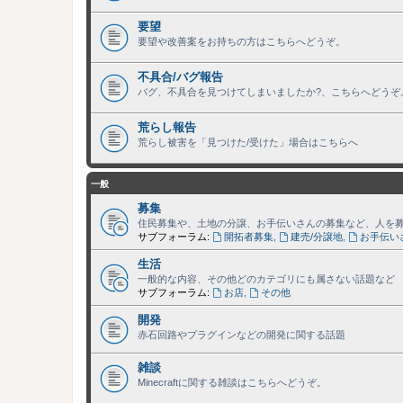
要望
要望や改善案をお持ちの方はこちらへどうぞ。
不具合/バグ報告
バグ、不具合を見つけてしまいましたか?、こちらへどうぞ
荒らし報告
荒らし被害を「見つけた/受けた」場合はこちらへ
一般
募集
住民募集や、土地の分譲、お手伝いさんの募集など、人を
サブフォーラム:
開拓者募集
,
建売/分譲地
,
お手伝い
生活
一般的な内容、その他どのカテゴリにも属さない話題など
サブフォーラム:
お店
,
その他
開発
赤石回路やプラグインなどの開発に関する話題
雑談
Minecraftに関する雑談はこちらへどうぞ。