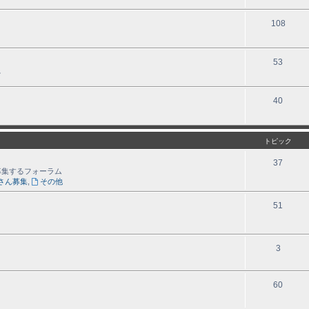
108
53
。
40
トピック
37
募集するフォーラム
さん募集
,
その他
51
3
60