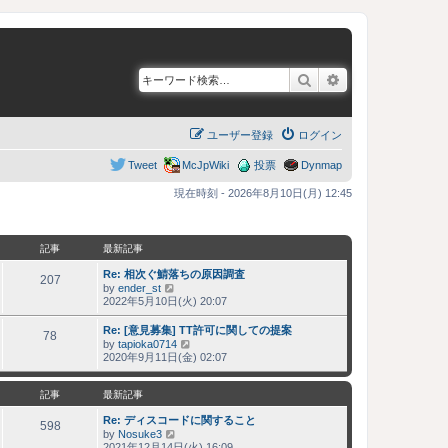
検索
詳細検索
ユーザー登録
ログイン
Tweet
McJpWiki
投票
Dynmap
現在時刻 - 2026年8月10日(月) 12:45
記事
最新記事
Re: 相次ぐ鯖落ちの原因調査
207
by
ender_st
最
2022年5月10日(火) 20:07
新
記
Re: [意見募集] TT許可に関しての提案
事
78
by
tapioka0714
最
2020年9月11日(金) 02:07
新
記
事
記事
最新記事
Re: ディスコードに関すること
598
by
Nosuke3
最
2021年12月14日(火) 16:09