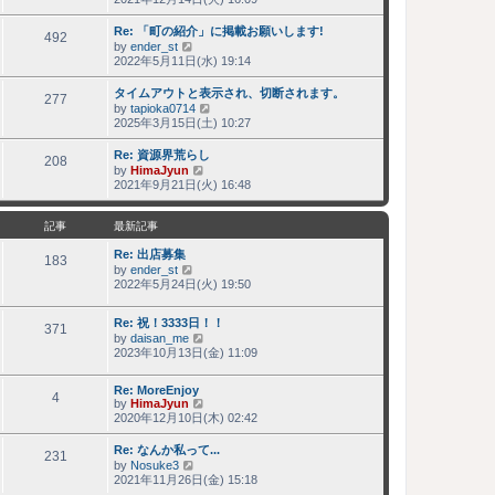
新
記
Re: 「町の紹介」に掲載お願いします!
事
492
by
ender_st
最
2022年5月11日(水) 19:14
新
記
タイムアウトと表示され、切断されます。
事
277
by
tapioka0714
最
2025年3月15日(土) 10:27
新
記
Re: 資源界荒らし
事
208
by
HimaJyun
最
2021年9月21日(火) 16:48
新
記
事
記事
最新記事
Re: 出店募集
183
by
ender_st
最
2022年5月24日(火) 19:50
新
記
事
Re: 祝！3333日！！
371
by
daisan_me
最
2023年10月13日(金) 11:09
新
記
事
Re: MoreEnjoy
4
by
HimaJyun
最
2020年12月10日(木) 02:42
新
記
Re: なんか私って...
事
231
by
Nosuke3
最
2021年11月26日(金) 15:18
新