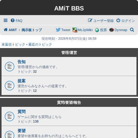
AMiT BBS
FAQ
ユーザー登録
ログイン
検
AMiT
掲示板トップ
Tweet
McJpWiki
投票
Dynmap
索
現在時刻 - 2026年8月07日(金) 06:58
未返信トピック
•
最近のトピック
管理/運営
告知
管理/運営からの連絡です。
トピック:
32
提案
運営からみなさんへの提案です。
トピック:
12
質問/要望/報告
質問
ゲームに関する質問はこちら
トピック:
138
要望
要望や改善案をお持ちの方はこちらへどうぞ。