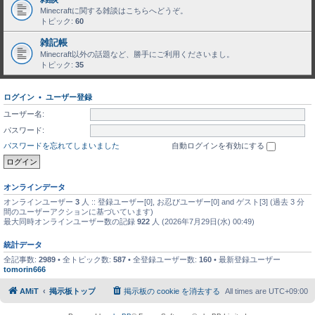
Minecraftに関する雑談はこちらへどうぞ。
トピック:
60
雑記帳
Minecraft以外の話題など、勝手にご利用くださいまし。
トピック:
35
ログイン
•
ユーザー登録
ユーザー名:
パスワード:
パスワードを忘れてしまいました
自動ログインを有効にする
オンラインデータ
オンラインユーザー
3
人 :: 登録ユーザー[0], お忍びユーザー[0] and ゲスト[3] (過去 3 分
間のユーザーアクションに基づいています)
最大同時オンラインユーザー数の記録
922
人 (2026年7月29日(水) 00:49)
統計データ
全記事数:
2989
• 全トピック数:
587
• 全登録ユーザー数:
160
• 最新登録ユーザー
tomorin666
AMiT
掲示板トップ
掲示板の cookie を消去する
All times are
UTC+09:00