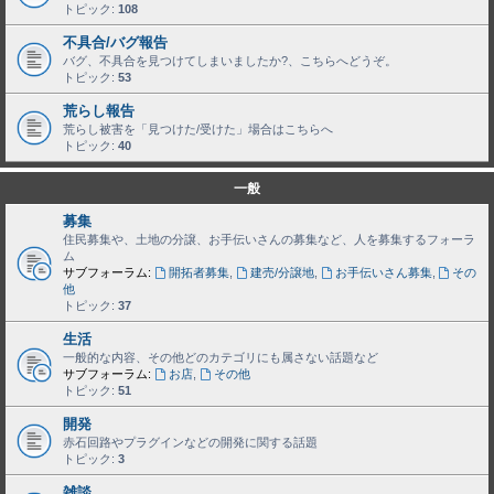
トピック:
108
不具合/バグ報告
バグ、不具合を見つけてしまいましたか?、こちらへどうぞ。
トピック:
53
荒らし報告
荒らし被害を「見つけた/受けた」場合はこちらへ
トピック:
40
一般
募集
住民募集や、土地の分譲、お手伝いさんの募集など、人を募集するフォーラ
ム
サブフォーラム:
開拓者募集
,
建売/分譲地
,
お手伝いさん募集
,
その
他
トピック:
37
生活
一般的な内容、その他どのカテゴリにも属さない話題など
サブフォーラム:
お店
,
その他
トピック:
51
開発
赤石回路やプラグインなどの開発に関する話題
トピック:
3
雑談