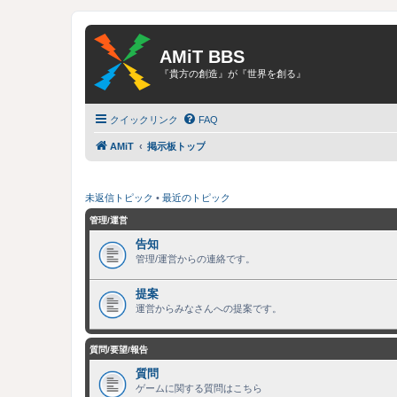
AMiT BBS
『貴方の創造』が『世界を創る』
クイックリンク
FAQ
AMiT
掲示板トップ
未返信トピック
•
最近のトピック
管理/運営
告知
管理/運営からの連絡です。
提案
運営からみなさんへの提案です。
質問/要望/報告
質問
ゲームに関する質問はこちら