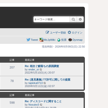
検索
詳細検索
ユーザー登録
ログイン
Tweet
McJpWiki
投票
Dynmap
現在時刻 - 2026年8月09日(日) 22:50
記事
最新記事
Re: 相次ぐ鯖落ちの原因調査
207
by
ender_st
最
2022年5月10日(火) 20:07
新
記
Re: [意見募集] TT許可に関しての提案
事
78
by
tapioka0714
最
2020年9月11日(金) 02:07
新
記
事
記事
最新記事
Re: ディスコードに関すること
598
by
Nosuke3
最
2021年12月14日(火) 16:09