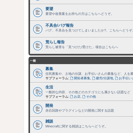
要望
要望や改善案をお持ちの方はこちらへどうぞ。
不具合/バグ報告
バグ、不具合を見つけてしまいましたか?、こちらへどうぞ
荒らし報告
荒らし被害を「見つけた/受けた」場合はこちらへ
一般
募集
住民募集や、土地の分譲、お手伝いさんの募集など、人を
サブフォーラム:
開拓者募集
,
建売/分譲地
,
お手伝い
生活
一般的な内容、その他どのカテゴリにも属さない話題など
サブフォーラム:
お店
,
その他
開発
赤石回路やプラグインなどの開発に関する話題
雑談
Minecraftに関する雑談はこちらへどうぞ。