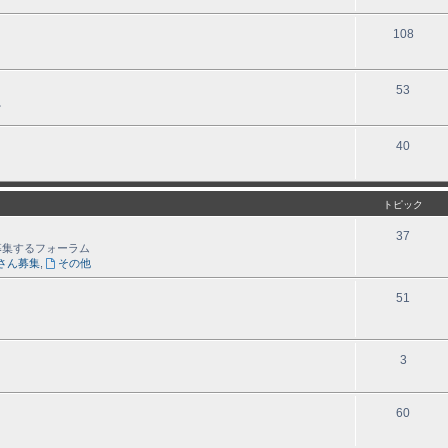
108
53
。
40
トピック
37
募集するフォーラム
さん募集
,
その他
51
3
60