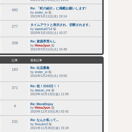
新
記
Re: 「町の紹介」に掲載お願いします!
事
492
by
ender_st
最
2022年5月11日(水) 19:14
新
記
タイムアウトと表示され、切断されます。
事
277
by
tapioka0714
最
2025年3月15日(土) 10:27
新
記
Re: 資源界荒らし
事
208
by
HimaJyun
最
2021年9月21日(火) 16:48
新
記
事
記事
最新記事
Re: 出店募集
183
by
ender_st
最
2022年5月24日(火) 19:50
新
記
事
Re: 祝！3333日！！
371
by
daisan_me
最
2023年10月13日(金) 11:09
新
記
事
Re: MoreEnjoy
4
by
HimaJyun
最
2020年12月10日(木) 02:42
新
記
Re: なんか私って...
事
231
by
Nosuke3
最
2021年11月26日(金) 15:18
新