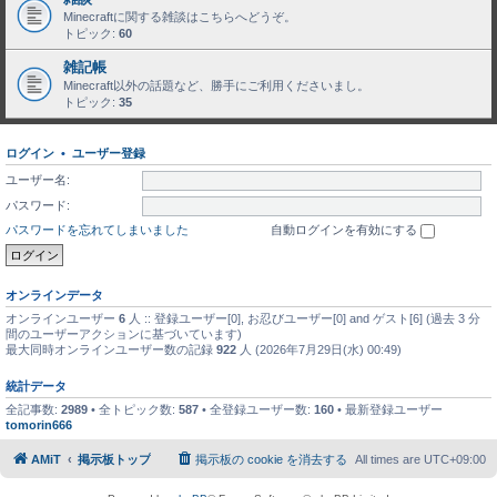
Minecraftに関する雑談はこちらへどうぞ。
トピック:
60
雑記帳
Minecraft以外の話題など、勝手にご利用くださいまし。
トピック:
35
ログイン
•
ユーザー登録
ユーザー名:
パスワード:
パスワードを忘れてしまいました
自動ログインを有効にする
オンラインデータ
オンラインユーザー
6
人 :: 登録ユーザー[0], お忍びユーザー[0] and ゲスト[6] (過去 3 分
間のユーザーアクションに基づいています)
最大同時オンラインユーザー数の記録
922
人 (2026年7月29日(水) 00:49)
統計データ
全記事数:
2989
• 全トピック数:
587
• 全登録ユーザー数:
160
• 最新登録ユーザー
tomorin666
AMiT
掲示板トップ
掲示板の cookie を消去する
All times are
UTC+09:00