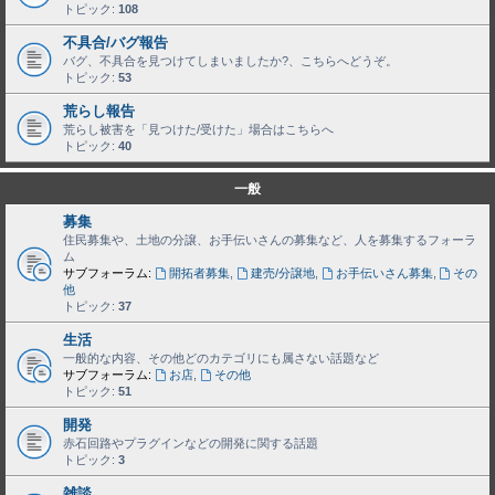
トピック:
108
不具合/バグ報告
バグ、不具合を見つけてしまいましたか?、こちらへどうぞ。
トピック:
53
荒らし報告
荒らし被害を「見つけた/受けた」場合はこちらへ
トピック:
40
一般
募集
住民募集や、土地の分譲、お手伝いさんの募集など、人を募集するフォーラ
ム
サブフォーラム:
開拓者募集
,
建売/分譲地
,
お手伝いさん募集
,
その
他
トピック:
37
生活
一般的な内容、その他どのカテゴリにも属さない話題など
サブフォーラム:
お店
,
その他
トピック:
51
開発
赤石回路やプラグインなどの開発に関する話題
トピック:
3
雑談