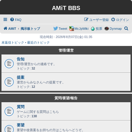
AMiT BBS
FAQ
ユーザー登録
ログイン
検
AMiT
掲示板トップ
Tweet
McJpWiki
投票
Dynmap
索
現在時刻 - 2026年8月07日(金) 01:35
未返信トピック
•
最近のトピック
管理/運営
告知
管理/運営からの連絡です。
トピック:
32
提案
運営からみなさんへの提案です。
トピック:
12
質問/要望/報告
質問
ゲームに関する質問はこちら
トピック:
138
要望
要望や改善案をお持ちの方はこちらへどうぞ。