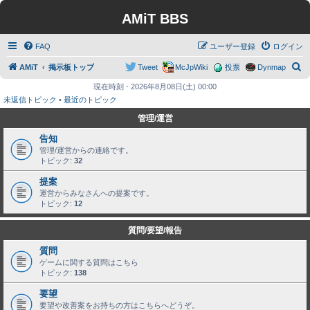
AMiT BBS
FAQ
ユーザー登録
ログイン
検
AMiT
掲示板トップ
Tweet
McJpWiki
投票
Dynmap
索
現在時刻 - 2026年8月08日(土) 00:00
未返信トピック
•
最近のトピック
管理/運営
告知
管理/運営からの連絡です。
トピック:
32
提案
運営からみなさんへの提案です。
トピック:
12
質問/要望/報告
質問
ゲームに関する質問はこちら
トピック:
138
要望
要望や改善案をお持ちの方はこちらへどうぞ。