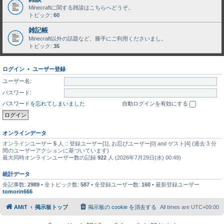
Minecraftに関する雑談はこちらへどうぞ。
トピック:
60
雑記帳
Minecraft以外の話題など、勝手にご利用くださいまし。
トピック:
35
ログイン
•
ユーザー登録
ユーザー名:
パスワード:
パスワードを忘れてしまいました
自動ログインを有効にする
オンラインデータ
オンラインユーザー
5
人 :: 登録ユーザー[1], お忍びユーザー[0] and ゲスト[4] (過去 3 分
間のユーザーアクションに基づいています)
最大同時オンラインユーザー数の記録
922
人 (2026年7月29日(水) 00:49)
統計データ
全記事数:
2989
• 全トピック数:
587
• 全登録ユーザー数:
160
• 最新登録ユーザー
tomorin666
AMiT
掲示板トップ
掲示板の cookie を消去する
All times are
UTC+09:00