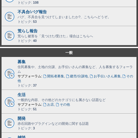
トピック:
108
不具合/バグ報告
バグ、不具合を見つけてしまいましたか?、こちらへどうぞ。
トピック:
53
荒らし報告
荒らし被害を「見つけた/受けた」場合はこちらへ
トピック:
40
一般
募集
住民募集や、土地の分譲、お手伝いさんの募集など、人を募集するフォーラ
ム
サブフォーラム:
開拓者募集
,
建売/分譲地
,
お手伝いさん募集
,
その
他
トピック:
37
生活
一般的な内容、その他どのカテゴリにも属さない話題など
サブフォーラム:
お店
,
その他
トピック:
51
開発
赤石回路やプラグインなどの開発に関する話題
トピック:
3
雑談