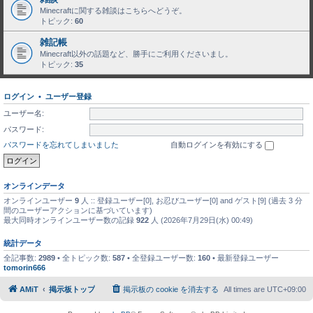
Minecraftに関する雑談はこちらへどうぞ。
トピック:
60
雑記帳
Minecraft以外の話題など、勝手にご利用くださいまし。
トピック:
35
ログイン
•
ユーザー登録
ユーザー名:
パスワード:
パスワードを忘れてしまいました
自動ログインを有効にする
オンラインデータ
オンラインユーザー
9
人 :: 登録ユーザー[0], お忍びユーザー[0] and ゲスト[9] (過去 3 分
間のユーザーアクションに基づいています)
最大同時オンラインユーザー数の記録
922
人 (2026年7月29日(水) 00:49)
統計データ
全記事数:
2989
• 全トピック数:
587
• 全登録ユーザー数:
160
• 最新登録ユーザー
tomorin666
AMiT
掲示板トップ
掲示板の cookie を消去する
All times are
UTC+09:00