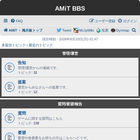
AMiT BBS
FAQ
ユーザー登録
ログイン
検
AMiT
掲示板トップ
Tweet
McJpWiki
投票
Dynmap
索
現在時刻 - 2026年8月10日(月) 01:47
未返信トピック
•
最近のトピック
管理/運営
告知
管理/運営からの連絡です。
トピック:
32
提案
運営からみなさんへの提案です。
トピック:
12
質問/要望/報告
質問
ゲームに関する質問はこちら
トピック:
138
要望
要望や改善案をお持ちの方はこちらへどうぞ。