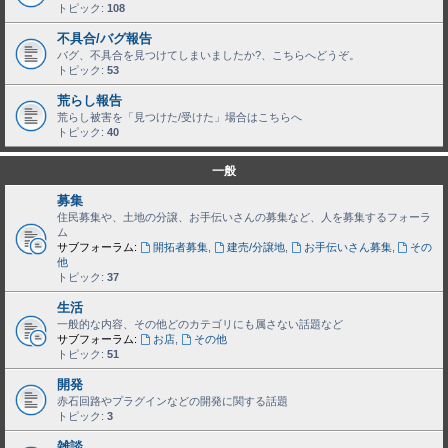
トピック:
108
不具合/バグ報告
バグ、不具合を見つけてしまいましたか?、こちらへどうぞ。
トピック:
53
荒らし報告
荒らし被害を「見つけた/受けた」場合はこちらへ
トピック:
40
一般
募集
住民募集や、土地の分譲、お手伝いさんの募集など、人を募集するフォーラ
ム
サブフォーラム:
開拓者募集
,
建売/分譲地
,
お手伝いさん募集
,
その
他
トピック:
37
生活
一般的な内容、その他どのカテゴリにも属さない話題など
サブフォーラム:
お店
,
その他
トピック:
51
開発
赤石回路やプラグインなどの開発に関する話題
トピック:
3
雑談