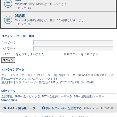
Minecraftに関する雑談はこちらへどうぞ。
トピック:
60
雑記帳
Minecraft以外の話題など、勝手にご利用くださいまし。
トピック:
35
ログイン
•
ユーザー登録
ユーザー名:
パスワード:
パスワードを忘れてしまいました
自動ログインを有効にする
オンラインデータ
オンラインユーザー
8
人 :: 登録ユーザー[0], お忍びユーザー[0] and ゲスト[8] (過去 3 分
間のユーザーアクションに基づいています)
最大同時オンラインユーザー数の記録
922
人 (2026年7月29日(水) 00:49)
統計データ
全記事数:
2989
• 全トピック数:
587
• 全登録ユーザー数:
160
• 最新登録ユーザー
tomorin666
AMiT
掲示板トップ
掲示板の cookie を消去する
All times are
UTC+09:00