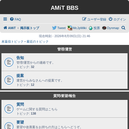
AMiT BBS
FAQ
ユーザー登録
ログイン
検
AMiT
掲示板トップ
Tweet
McJpWiki
投票
Dynmap
索
現在時刻 - 2026年8月09日(日) 21:46
未返信トピック
•
最近のトピック
管理/運営
告知
管理/運営からの連絡です。
トピック:
32
提案
運営からみなさんへの提案です。
トピック:
12
質問/要望/報告
質問
ゲームに関する質問はこちら
トピック:
138
要望
要望や改善案をお持ちの方はこちらへどうぞ。