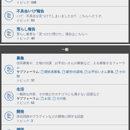
トピック:
108
不具合/バグ報告
バグ、不具合を見つけてしまいましたか?、こちらへどうぞ。
トピック:
53
荒らし報告
荒らし被害を「見つけた/受けた」場合はこちらへ
トピック:
40
一般
募集
住民募集や、土地の分譲、お手伝いさんの募集など、人を募集するフォーラ
ム
サブフォーラム:
開拓者募集
,
建売/分譲地
,
お手伝いさん募集
,
その
他
トピック:
37
生活
一般的な内容、その他どのカテゴリにも属さない話題など
サブフォーラム:
お店
,
その他
トピック:
51
開発
赤石回路やプラグインなどの開発に関する話題
トピック:
3
雑談