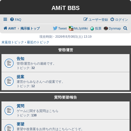
AMiT BBS
FAQ
ユーザー登録
ログイン
検
AMiT
掲示板トップ
Tweet
McJpWiki
投票
Dynmap
索
現在時刻 - 2026年8月08日(土) 13:19
未返信トピック
•
最近のトピック
管理/運営
告知
管理/運営からの連絡です。
トピック:
32
提案
運営からみなさんへの提案です。
トピック:
12
質問/要望/報告
質問
ゲームに関する質問はこちら
トピック:
138
要望
要望や改善案をお持ちの方はこちらへどうぞ。