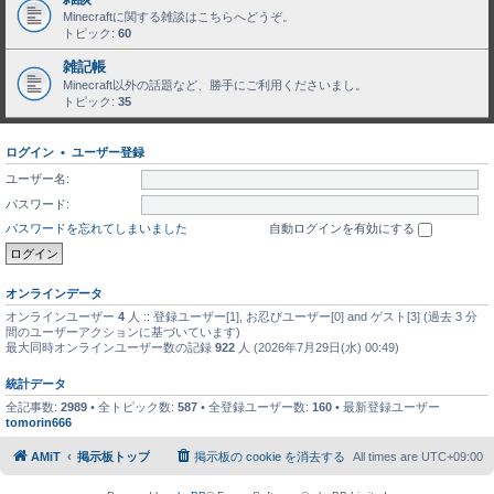
Minecraftに関する雑談はこちらへどうぞ。
トピック:
60
雑記帳
Minecraft以外の話題など、勝手にご利用くださいまし。
トピック:
35
ログイン
•
ユーザー登録
ユーザー名:
パスワード:
パスワードを忘れてしまいました
自動ログインを有効にする
オンラインデータ
オンラインユーザー
4
人 :: 登録ユーザー[1], お忍びユーザー[0] and ゲスト[3] (過去 3 分
間のユーザーアクションに基づいています)
最大同時オンラインユーザー数の記録
922
人 (2026年7月29日(水) 00:49)
統計データ
全記事数:
2989
• 全トピック数:
587
• 全登録ユーザー数:
160
• 最新登録ユーザー
tomorin666
AMiT
掲示板トップ
掲示板の cookie を消去する
All times are
UTC+09:00