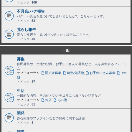
トピック:
108
不具合/バグ報告
バグ、不具合を見つけてしまいましたか?、こちらへどうぞ。
トピック:
53
荒らし報告
荒らし被害を「見つけた/受けた」場合はこちらへ
トピック:
40
一般
募集
住民募集や、土地の分譲、お手伝いさんの募集など、人を募集するフォーラ
ム
サブフォーラム:
開拓者募集
,
建売/分譲地
,
お手伝いさん募集
,
その
他
トピック:
37
生活
一般的な内容、その他どのカテゴリにも属さない話題など
サブフォーラム:
お店
,
その他
トピック:
51
開発
赤石回路やプラグインなどの開発に関する話題
トピック:
3
雑談