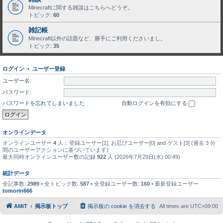
Minecraftに関する雑談はこちらへどうぞ。
トピック:
60
雑記帳
Minecraft以外の話題など、勝手にご利用くださいまし。
トピック:
35
ログイン
•
ユーザー登録
ユーザー名:
パスワード:
パスワードを忘れてしまいました
自動ログインを有効にする
オンラインデータ
オンラインユーザー
4
人 :: 登録ユーザー[1], お忍びユーザー[0] and ゲスト[3] (過去 3 分
間のユーザーアクションに基づいています)
最大同時オンラインユーザー数の記録
922
人 (2026年7月29日(水) 00:49)
統計データ
全記事数:
2989
• 全トピック数:
587
• 全登録ユーザー数:
160
• 最新登録ユーザー
tomorin666
AMiT
掲示板トップ
掲示板の cookie を消去する
All times are
UTC+09:00