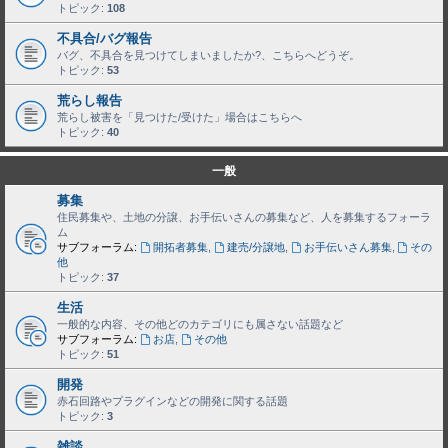
トピック:
108
不具合/バグ報告
バグ、不具合を見つけてしまいましたか?、こちらへどうぞ。
トピック:
53
荒らし報告
荒らし被害を「見つけた/受けた」場合はこちらへ
トピック:
40
一般
募集
住民募集や、土地の分譲、お手伝いさんの募集など、人を募集するフォーラ
ム
サブフォーラム:
開拓者募集
,
建売/分譲地
,
お手伝いさん募集
,
その
他
トピック:
37
生活
一般的な内容、その他どのカテゴリにも属さない話題など
サブフォーラム:
お店
,
その他
トピック:
51
開発
赤石回路やプラグインなどの開発に関する話題
トピック:
3
雑談