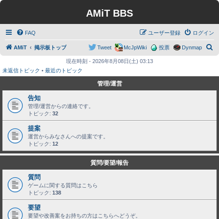
AMiT BBS
FAQ
ユーザー登録
ログイン
検
AMiT
掲示板トップ
Tweet
McJpWiki
投票
Dynmap
索
現在時刻 - 2026年8月08日(土) 03:13
未返信トピック
•
最近のトピック
管理/運営
告知
管理/運営からの連絡です。
トピック:
32
提案
運営からみなさんへの提案です。
トピック:
12
質問/要望/報告
質問
ゲームに関する質問はこちら
トピック:
138
要望
要望や改善案をお持ちの方はこちらへどうぞ。