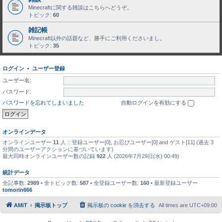
Minecraftに関する雑談はこちらへどうぞ。
トピック:
60
雑記帳
Minecraft以外の話題など、勝手にご利用くださいまし。
トピック:
35
ログイン
•
ユーザー登録
ユーザー名:
パスワード:
パスワードを忘れてしまいました
自動ログインを有効にする
オンラインデータ
オンラインユーザー
11
人 :: 登録ユーザー[0], お忍びユーザー[0] and ゲスト[11] (過去 3
分間のユーザーアクションに基づいています)
最大同時オンラインユーザー数の記録
922
人 (2026年7月29日(水) 00:49)
統計データ
全記事数:
2989
• 全トピック数:
587
• 全登録ユーザー数:
160
• 最新登録ユーザー
tomorin666
AMiT
掲示板トップ
掲示板の cookie を消去する
All times are
UTC+09:00