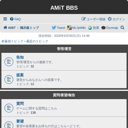
AMiT BBS
FAQ
ユーザー登録
ログイン
検
AMiT
掲示板トップ
Tweet
McJpWiki
投票
Dynmap
索
現在時刻 - 2026年8月09日(日) 14:48
未返信トピック
•
最近のトピック
管理/運営
告知
管理/運営からの連絡です。
トピック:
32
提案
運営からみなさんへの提案です。
トピック:
12
質問/要望/報告
質問
ゲームに関する質問はこちら
トピック:
138
要望
要望や改善案をお持ちの方はこちらへどうぞ。