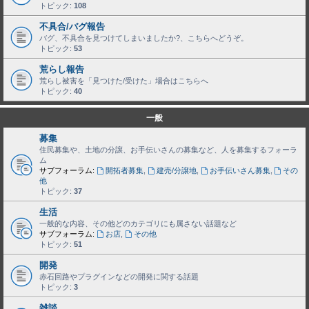
トピック:
108
不具合/バグ報告
バグ、不具合を見つけてしまいましたか?、こちらへどうぞ。
トピック:
53
荒らし報告
荒らし被害を「見つけた/受けた」場合はこちらへ
トピック:
40
一般
募集
住民募集や、土地の分譲、お手伝いさんの募集など、人を募集するフォーラ
ム
サブフォーラム:
開拓者募集
,
建売/分譲地
,
お手伝いさん募集
,
その
他
トピック:
37
生活
一般的な内容、その他どのカテゴリにも属さない話題など
サブフォーラム:
お店
,
その他
トピック:
51
開発
赤石回路やプラグインなどの開発に関する話題
トピック:
3
雑談