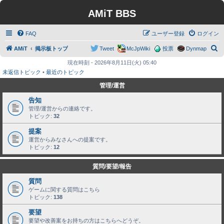
AMiT BBS
FAQ
ユーザー登録
ログイン
検
AMiT
掲示板トップ
Tweet
McJpWiki
投票
Dynmap
索
現在時刻 - 2026年8月11日(火) 05:40
未返信トピック
•
最近のトピック
管理/運営
告知
管理/運営からの連絡です。
トピック:
32
提案
運営からみなさんへの提案です。
トピック:
12
質問/要望/報告
質問
ゲームに関する質問はこちら
トピック:
138
要望
要望や改善案をお持ちの方はこちらへどうぞ。