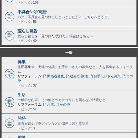
トピック:
108
不具合/バグ報告
バグ、不具合を見つけてしまいましたか?、こちらへどうぞ。
トピック:
53
荒らし報告
荒らし被害を「見つけた/受けた」場合はこちらへ
トピック:
40
一般
募集
住民募集や、土地の分譲、お手伝いさんの募集など、人を募集するフォーラ
ム
サブフォーラム:
開拓者募集
,
建売/分譲地
,
お手伝いさん募集
,
その
他
トピック:
37
生活
一般的な内容、その他どのカテゴリにも属さない話題など
サブフォーラム:
お店
,
その他
トピック:
51
開発
赤石回路やプラグインなどの開発に関する話題
トピック:
3
雑談