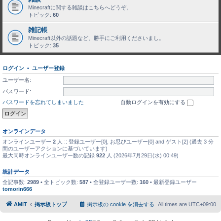
Minecraftに関する雑談はこちらへどうぞ。
トピック:
60
雑記帳
Minecraft以外の話題など、勝手にご利用くださいまし。
トピック:
35
ログイン
•
ユーザー登録
ユーザー名:
パスワード:
パスワードを忘れてしまいました
自動ログインを有効にする
オンラインデータ
オンラインユーザー
2
人 :: 登録ユーザー[0], お忍びユーザー[0] and ゲスト[2] (過去 3 分
間のユーザーアクションに基づいています)
最大同時オンラインユーザー数の記録
922
人 (2026年7月29日(水) 00:49)
統計データ
全記事数:
2989
• 全トピック数:
587
• 全登録ユーザー数:
160
• 最新登録ユーザー
tomorin666
AMiT
掲示板トップ
掲示板の cookie を消去する
All times are
UTC+09:00