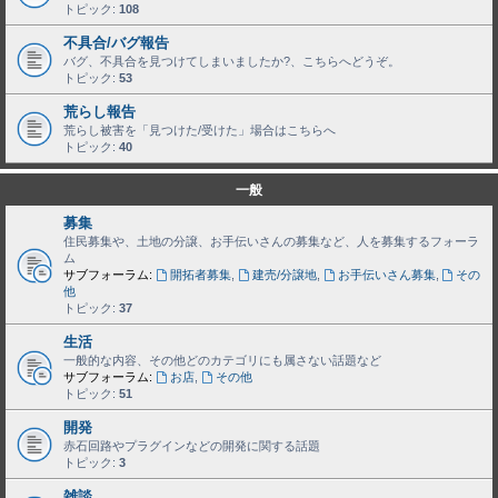
トピック:
108
不具合/バグ報告
バグ、不具合を見つけてしまいましたか?、こちらへどうぞ。
トピック:
53
荒らし報告
荒らし被害を「見つけた/受けた」場合はこちらへ
トピック:
40
一般
募集
住民募集や、土地の分譲、お手伝いさんの募集など、人を募集するフォーラ
ム
サブフォーラム:
開拓者募集
,
建売/分譲地
,
お手伝いさん募集
,
その
他
トピック:
37
生活
一般的な内容、その他どのカテゴリにも属さない話題など
サブフォーラム:
お店
,
その他
トピック:
51
開発
赤石回路やプラグインなどの開発に関する話題
トピック:
3
雑談