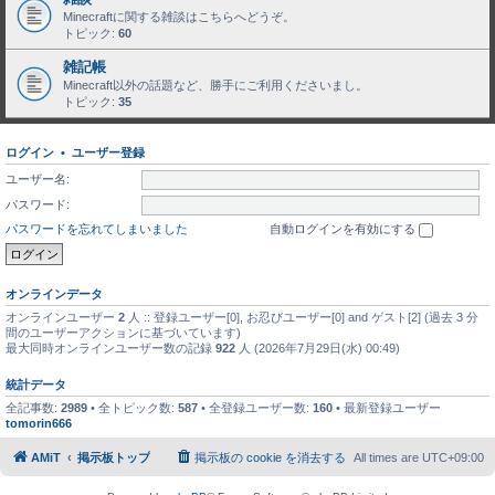
Minecraftに関する雑談はこちらへどうぞ。
トピック:
60
雑記帳
Minecraft以外の話題など、勝手にご利用くださいまし。
トピック:
35
ログイン
•
ユーザー登録
ユーザー名:
パスワード:
パスワードを忘れてしまいました
自動ログインを有効にする
オンラインデータ
オンラインユーザー
2
人 :: 登録ユーザー[0], お忍びユーザー[0] and ゲスト[2] (過去 3 分
間のユーザーアクションに基づいています)
最大同時オンラインユーザー数の記録
922
人 (2026年7月29日(水) 00:49)
統計データ
全記事数:
2989
• 全トピック数:
587
• 全登録ユーザー数:
160
• 最新登録ユーザー
tomorin666
AMiT
掲示板トップ
掲示板の cookie を消去する
All times are
UTC+09:00