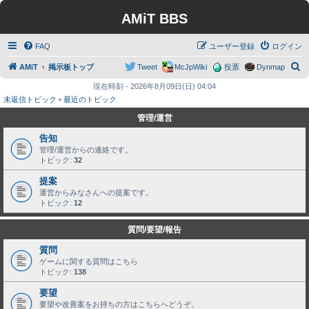
AMiT BBS
FAQ
ユーザー登録
ログイン
検
AMiT
掲示板トップ
Tweet
McJpWiki
投票
Dynmap
索
現在時刻 - 2026年8月09日(日) 04:04
未返信トピック
•
最近のトピック
管理/運営
告知
管理/運営からの連絡です。
トピック:
32
提案
運営からみなさんへの提案です。
トピック:
12
質問/要望/報告
質問
ゲームに関する質問はこちら
トピック:
138
要望
要望や改善案をお持ちの方はこちらへどうぞ。