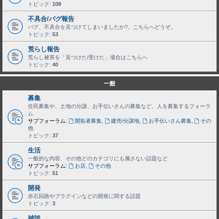
トピック:
108
不具合/バグ報告
バグ、不具合を見つけてしまいましたか?、こちらへどうぞ。
トピック:
53
荒らし報告
荒らし被害を「見つけた/受けた」場合はこちらへ
トピック:
40
一般
募集
住民募集や、土地の分譲、お手伝いさんの募集など、人を募集するフォーラ
ム
サブフォーラム:
開拓者募集
,
建売/分譲地
,
お手伝いさん募集
,
その
他
トピック:
37
生活
一般的な内容、その他どのカテゴリにも属さない話題など
サブフォーラム:
お店
,
その他
トピック:
51
開発
赤石回路やプラグインなどの開発に関する話題
トピック:
3
雑談