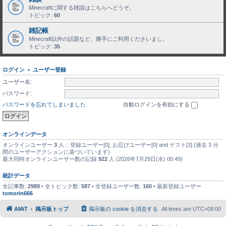
Minecraftに関する雑談はこちらへどうぞ。
トピック:
60
雑記帳
Minecraft以外の話題など、勝手にご利用くださいまし。
トピック:
35
ログイン
•
ユーザー登録
ユーザー名:
パスワード:
パスワードを忘れてしまいました
自動ログインを有効にする
オンラインデータ
オンラインユーザー
3
人 :: 登録ユーザー[0], お忍びユーザー[0] and ゲスト[3] (過去 3 分
間のユーザーアクションに基づいています)
最大同時オンラインユーザー数の記録
922
人 (2026年7月29日(水) 00:49)
統計データ
全記事数:
2989
• 全トピック数:
587
• 全登録ユーザー数:
160
• 最新登録ユーザー
tomorin666
AMiT
掲示板トップ
掲示板の cookie を消去する
All times are
UTC+09:00