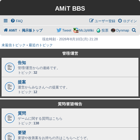
AMiT BBS
FAQ
ユーザー登録
ログイン
検
AMiT
掲示板トップ
Tweet
McJpWiki
投票
Dynmap
索
現在時刻 - 2026年8月10日(月) 21:28
未返信トピック
•
最近のトピック
管理/運営
告知
管理/運営からの連絡です。
トピック:
32
提案
運営からみなさんへの提案です。
トピック:
12
質問/要望/報告
質問
ゲームに関する質問はこちら
トピック:
138
要望
要望や改善案をお持ちの方はこちらへどうぞ。