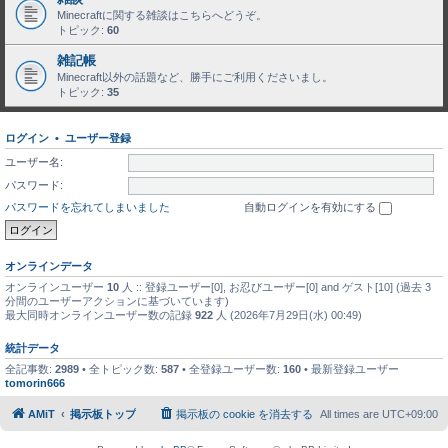
Minecraftに関する雑談はこちらへどうぞ。
トピック:
60
雑記帳
Minecraft以外の話題など、勝手にご利用くださいまし。
トピック:
35
ログイン
•
ユーザー登録
ユーザー名:
パスワード:
パスワードを忘れてしまいました
自動ログインを有効にする
オンラインデータ
オンラインユーザー
10
人 :: 登録ユーザー[0], お忍びユーザー[0] and ゲスト[10] (過去 3
分間のユーザーアクションに基づいています)
最大同時オンラインユーザー数の記録
922
人 (2026年7月29日(水) 00:49)
統計データ
全記事数:
2989
• 全トピック数:
587
• 全登録ユーザー数:
160
• 最新登録ユーザー
tomorin666
AMiT
掲示板トップ
掲示板の cookie を消去する
All times are
UTC+09:00