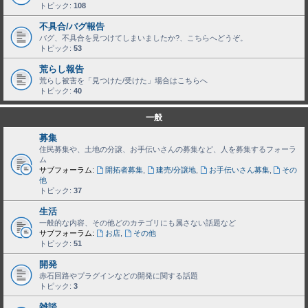
トピック:
108
不具合/バグ報告
バグ、不具合を見つけてしまいましたか?、こちらへどうぞ。
トピック:
53
荒らし報告
荒らし被害を「見つけた/受けた」場合はこちらへ
トピック:
40
一般
募集
住民募集や、土地の分譲、お手伝いさんの募集など、人を募集するフォーラ
ム
サブフォーラム:
開拓者募集
,
建売/分譲地
,
お手伝いさん募集
,
その
他
トピック:
37
生活
一般的な内容、その他どのカテゴリにも属さない話題など
サブフォーラム:
お店
,
その他
トピック:
51
開発
赤石回路やプラグインなどの開発に関する話題
トピック:
3
雑談