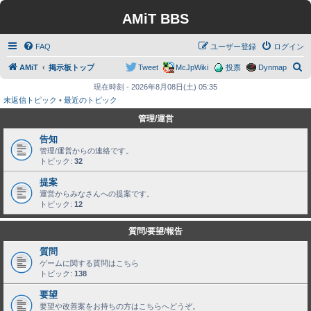
AMiT BBS
FAQ
ユーザー登録
ログイン
検
AMiT
掲示板トップ
Tweet
McJpWiki
投票
Dynmap
索
現在時刻 - 2026年8月08日(土) 05:35
未返信トピック
•
最近のトピック
管理/運営
告知
管理/運営からの連絡です。
トピック:
32
提案
運営からみなさんへの提案です。
トピック:
12
質問/要望/報告
質問
ゲームに関する質問はこちら
トピック:
138
要望
要望や改善案をお持ちの方はこちらへどうぞ。