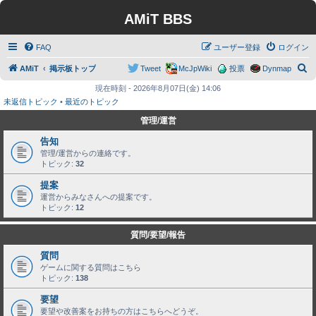
AMiT BBS
FAQ
ユーザー登録
ログイン
検
AMiT
掲示板トップ
Tweet
McJpWiki
投票
Dynmap
索
現在時刻 - 2026年8月07日(金) 14:06
未返信トピック
•
最近のトピック
管理/運営
告知
管理/運営からの連絡です。
トピック:
32
提案
運営からみなさんへの提案です。
トピック:
12
質問/要望/報告
質問
ゲームに関する質問はこちら
トピック:
138
要望
要望や改善案をお持ちの方はこちらへどうぞ。