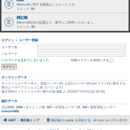
Minecraftに関する雑談はこちらへどうぞ。
トピック:
60
雑記帳
Minecraft以外の話題など、勝手にご利用くださいまし。
トピック:
35
ログイン
•
ユーザー登録
ユーザー名:
パスワード:
パスワードを忘れてしまいました
自動ログインを有効にする
オンラインデータ
オンラインユーザー
4
人 :: 登録ユーザー[0], お忍びユーザー[0] and ゲスト[4] (過去 3 分
間のユーザーアクションに基づいています)
最大同時オンラインユーザー数の記録
922
人 (2026年7月29日(水) 00:49)
統計データ
全記事数:
2989
• 全トピック数:
587
• 全登録ユーザー数:
160
• 最新登録ユーザー
tomorin666
AMiT
掲示板トップ
掲示板の cookie を消去する
All times are
UTC+09:00