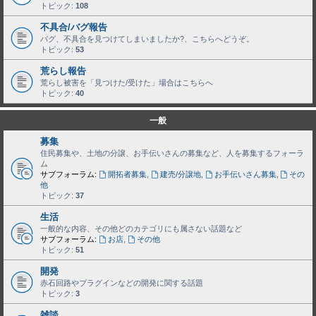
トピック:
108
不具合/バグ報告
バグ、不具合を見つけてしまいましたか?、こちらへどうぞ。
トピック:
53
荒らし報告
荒らし被害を「見つけた/受けた」場合はこちらへ
トピック:
40
一般
募集
住民募集や、土地の分譲、お手伝いさんの募集など、人を募集するフォーラ
ム
サブフォーラム:
開拓者募集
,
建売/分譲地
,
お手伝いさん募集
,
その
他
トピック:
37
生活
一般的な内容、その他どのカテゴリにも属さない話題など
サブフォーラム:
お店
,
その他
トピック:
51
開発
赤石回路やプラグインなどの開発に関する話題
トピック:
3
雑談