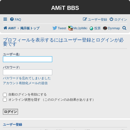
AMiT BBS
FAQ
ユーザー登録
ログイン
検
AMiT
掲示板トップ
Tweet
McJpWiki
投票
Dynmap
索
プロフィールを表示するにはユーザー登録とログインが必
要です
ユーザー名:
パスワード:
パスワードを忘れてしまいました
アカウント有効化メールの送信
自動ログインを有効にする
オンライン状態を隠す （このログインのみ効果があります）
ユーザー登録