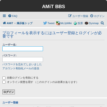
AMiT BBS
FAQ
ユーザー登録
ログイン
検
AMiT
掲示板トップ
Tweet
McJpWiki
投票
Dynmap
索
プロフィールを表示するにはユーザー登録とログインが必
要です
ユーザー名:
パスワード:
パスワードを忘れてしまいました
アカウント有効化メールの送信
自動ログインを有効にする
オンライン状態を隠す （このログインのみ効果があります）
ユーザー登録