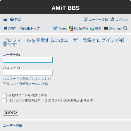
AMiT BBS
FAQ
ユーザー登録
ログイン
検
AMiT
掲示板トップ
Tweet
McJpWiki
投票
Dynmap
索
プロフィールを表示するにはユーザー登録とログインが必
要です
ユーザー名:
パスワード:
パスワードを忘れてしまいました
アカウント有効化メールの送信
自動ログインを有効にする
オンライン状態を隠す （このログインのみ効果があります）
ユーザー登録