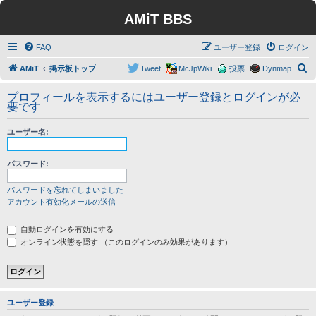
AMiT BBS
FAQ
ユーザー登録
ログイン
検
AMiT
掲示板トップ
Tweet
McJpWiki
投票
Dynmap
索
プロフィールを表示するにはユーザー登録とログインが必
要です
ユーザー名:
パスワード:
パスワードを忘れてしまいました
アカウント有効化メールの送信
自動ログインを有効にする
オンライン状態を隠す （このログインのみ効果があります）
ユーザー登録