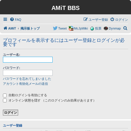
AMiT BBS
FAQ
ユーザー登録
ログイン
検
AMiT
掲示板トップ
Tweet
McJpWiki
投票
Dynmap
索
プロフィールを表示するにはユーザー登録とログインが必
要です
ユーザー名:
パスワード:
パスワードを忘れてしまいました
アカウント有効化メールの送信
自動ログインを有効にする
オンライン状態を隠す （このログインのみ効果があります）
ユーザー登録