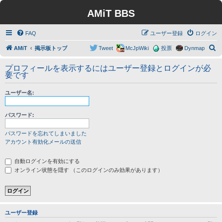
AMiT BBS
FAQ
ユーザー登録
ログイン
検
AMiT
掲示板トップ
Tweet
McJpWiki
投票
Dynmap
索
プロフィールを表示するにはユーザー登録とログインが必
要です
ユーザー名:
パスワード:
パスワードを忘れてしまいました
アカウント有効化メールの送信
自動ログインを有効にする
オンライン状態を隠す （このログインのみ効果があります）
ユーザー登録