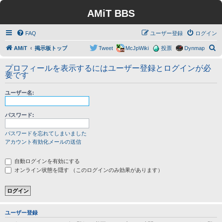
AMiT BBS
FAQ
ユーザー登録
ログイン
検
AMiT
掲示板トップ
Tweet
McJpWiki
投票
Dynmap
索
プロフィールを表示するにはユーザー登録とログインが必
要です
ユーザー名:
パスワード:
パスワードを忘れてしまいました
アカウント有効化メールの送信
自動ログインを有効にする
オンライン状態を隠す （このログインのみ効果があります）
ユーザー登録