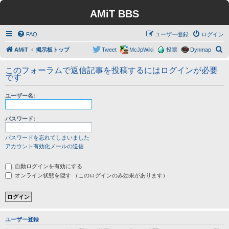
AMiT BBS
FAQ
ユーザー登録
ログイン
検
AMiT
掲示板トップ
Tweet
McJpWiki
投票
Dynmap
索
このフォーラムで返信記事を投稿するにはログインが必要
です
ユーザー名:
パスワード:
パスワードを忘れてしまいました
アカウント有効化メールの送信
自動ログインを有効にする
オンライン状態を隠す （このログインのみ効果があります）
ユーザー登録